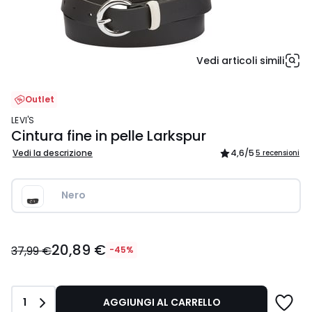
Vedi articoli simili
Outlet
LEVI'S
Cintura fine in pelle Larkspur
Vedi la descrizione
4,6
/5
5 recensioni
Nero 
20,89
20,89 €
€
37,99 €
-45%
Invece
di
37,99
Quantità
1
AGGIUNGI AL CARRELLO
€