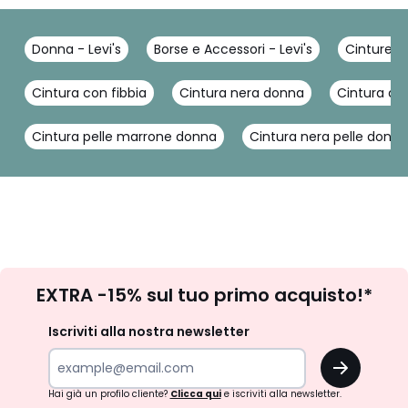
Donna - Levi's
Borse e Accessori - Levi's
Cinture - 
Cintura con fibbia
Cintura nera donna
Cintura d
Cintura pelle marrone donna
Cintura nera pelle donna
Iscrizione
EXTRA -15% sul tuo primo acquisto!*
newsletter
Iscriviti alla nostra newsletter
OK
Hai già un profilo cliente?
Clicca qui
e iscriviti alla newsletter.