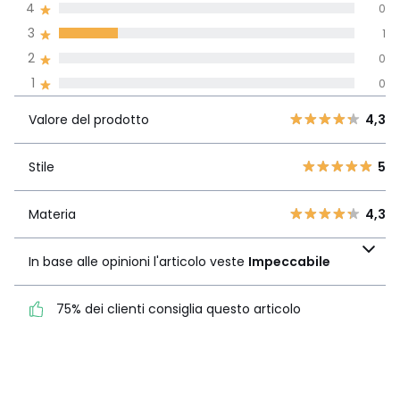
4
0
paesi
3
1
Recensione 100% verificata,
2
0
La Redoute si impegna
1
0
Valore del
5
4
4,3
prodotto
4
0
Valore del prodotto
4,3
3
1
Stile
5
2
Stile
5
0
1
0
Materia
4,3
Materia
4,3
In base alle opinioni
l'articolo veste
In base alle opinioni l'articolo veste
Impeccabile
Impeccabile
75% dei clienti consiglia questo articolo
75% dei clienti consiglia
questo articolo
Vedi i dettagli delle recensioni