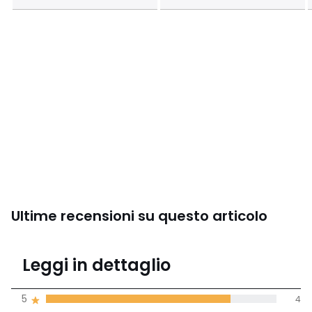
Ultime recensioni su questo articolo
4,6
Leggi in dettaglio
(5 recensioni)
di media tenendo
5
4
conto di tutti i