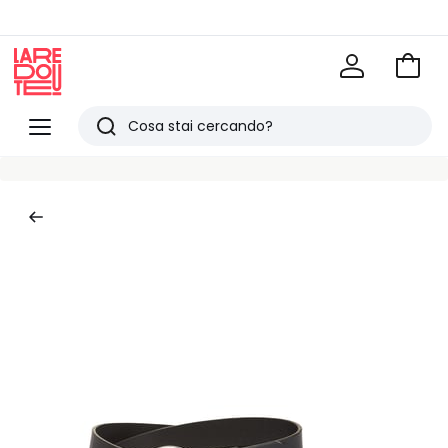
Vai
al
La
carrel
Redoute
Menu
Ricerca
Ultimi
articoli
visti