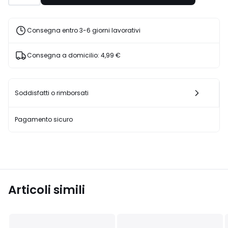
45%
di
sconto
Consegna entro 3-6 giorni lavorativi
applicato.
Consegna a domicilio:
4,99 €
Soddisfatti o rimborsati
Pagamento sicuro
Articoli simili