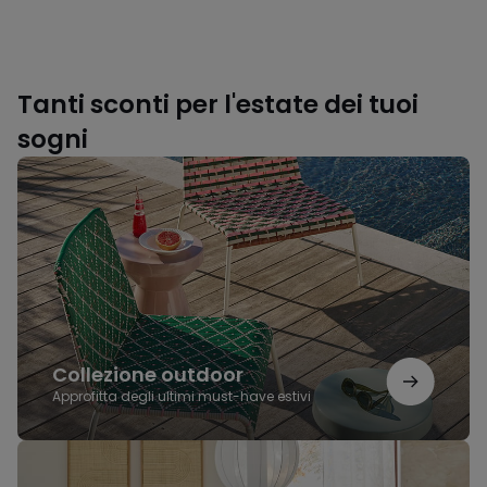
Tanti sconti per l'estate dei tuoi
sogni
Collezione
outdoor
Collezione outdoor
Approfitta degli ultimi must-have estivi
L'eleganza
del