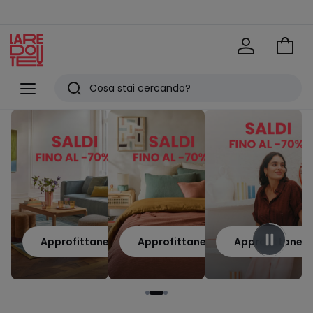
Vai
al
La
carrel
Redoute
Menu
Ricerca
Ultimi
articoli
visti
Approfittane
Approfittane
Approfittane