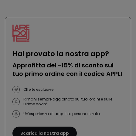
-
-
défiler
défile
à
à
gauche
droit
Hai provato la nostra app?
Approfitta del -15% di sconto sul
tuo primo ordine con il codice APPLI
Offerte esclusive.
Rimani sempre aggiornato sui tuoi ordini e sulle
ultime novità.
Un'esperienza di acquisto personalizzata.
Scarica la nostra app