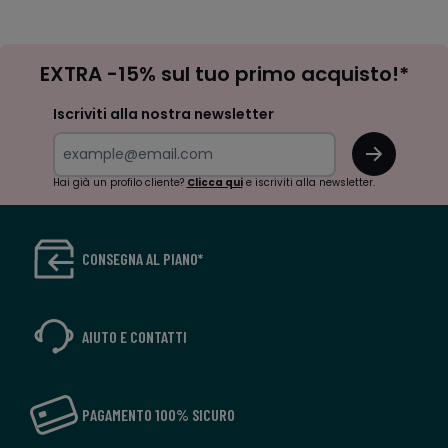
-
-
défiler
défile
à
à
Iscrizione
gauche
droit
EXTRA -15% sul tuo primo acquisto!*
newsletter
Iscriviti alla nostra newsletter
OK
Hai già un profilo cliente?
Clicca qui
e iscriviti alla newsletter.
CONSEGNA AL PIANO*
AIUTO E CONTATTI
PAGAMENTO 100% SICURO