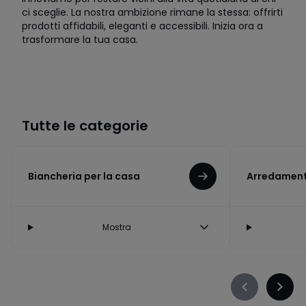
ci sceglie. La nostra ambizione rimane la stessa: offrirti
prodotti affidabili, eleganti e accessibili. Inizia ora a
trasformare la tua casa.
Tutte le categorie
Biancheria per la casa
Arredament
Mostra
Précédent
Suiva