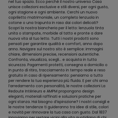
nel tuo spazio. Ecco perché il nostro universo Casa
unisce collezioni esclusive e stili diversi, per ogni gusto,
ogni stagione e ogni ambiente. Cerchi un nuovo
copriletto matrimoniale, un completo lenzuola in
cotone o una trapunta in raso dai colori delicati?
Scopri la nostra biancheria per il letto: lenzuola tinta
unita o stampate, morbide al tatto e pronte a dare
nuova vita al tuo letto. Tutti i nostri prodotti sono
pensati per garantire qualità e comfort, anno dopo
anno. Navigare sul nostro sito è semplice: immagini
chiare, dimensioni precise, recensioni autentiche.
Confronta, visualizza, scegli… e acquista in tutta
sicurezza. Pagamenti protetti, consegna a domicilio o
in punto di ritiro, tracciamento in tempo reale e reso
gratuito in caso di ripensamento: pensiamo a tutto
per rendere la tua esperienza più fluida. E per chi ama
l’arredamento con personalità, le nostre collezioni La
Redoute Intérieurs e AMPM propongono design
eleganti, materiali raffinati e soluzioni pratiche per
ogni stanza. Hai bisogno d’ispirazione? I nostri consigli e
le nostre tendenze ti guideranno tra idee di stile, colori
e novità per rinnovare la tua casa con gusto. Dal 1837
innoviamo per restare vicini alla vita quotidiana di chi