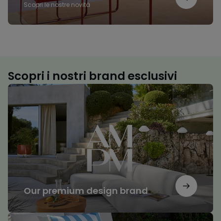
Scopri le nostre novità
Scopri i nostri brand esclusivi
Our
premium
design
brand
Our premium design brand
Il