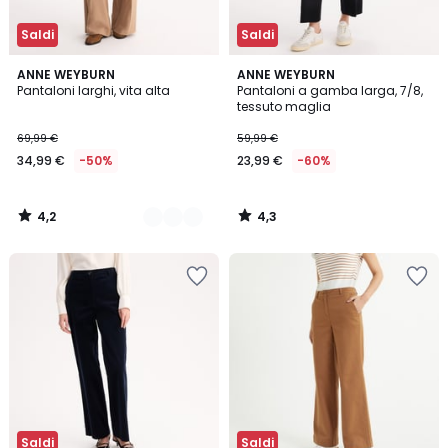
Saldi
Saldi
4,2
4,3
2
ANNE WEYBURN
ANNE WEYBURN
/ 5
/ 5
Pantaloni larghi, vita alta
Pantaloni a gamba larga, 7/8,
Colori
tessuto maglia
69,99 €
59,99 €
34,99 €
-50%
23,99 €
-60%
4,2
4,3
/
/
5
5
Saldi
Saldi