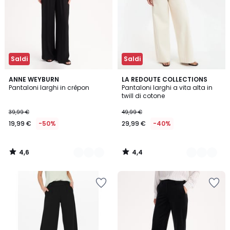
Saldi
Saldi
4,6
4,4
2
ANNE WEYBURN
3
LA REDOUTE COLLECTIONS
/ 5
/ 5
Pantaloni larghi in crêpon
Pantaloni larghi a vita alta in
Colori
Colori
twill di cotone
39,99 €
49,99 €
19,99 €
-50%
29,99 €
-40%
4,6
4,4
/
/
5
5