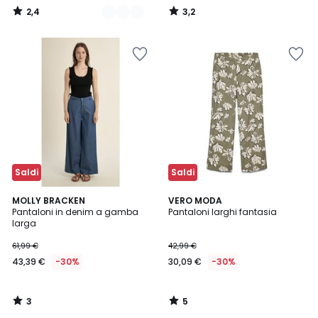
2,4
3,2
/
/
5
5
Saldi
Saldi
3
5
MOLLY BRACKEN
VERO MODA
/
/
Pantaloni in denim a gamba
Pantaloni larghi fantasia
5
5
larga
61,99 €
42,99 €
43,39 €
-30%
30,09 €
-30%
3
5
/
/
5
5