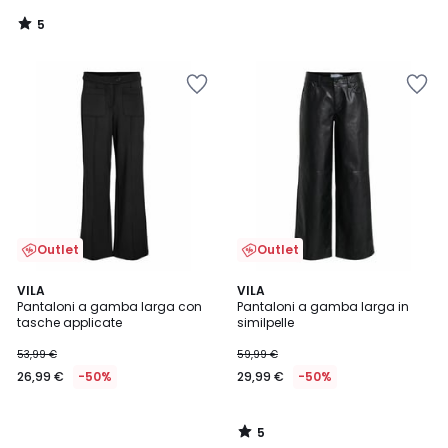
5
/
5
Outlet
Outlet
5
VILA
VILA
/
Pantaloni a gamba larga con
Pantaloni a gamba larga in
5
tasche applicate
similpelle
53,99 €
59,99 €
26,99 €
-50%
29,99 €
-50%
5
/