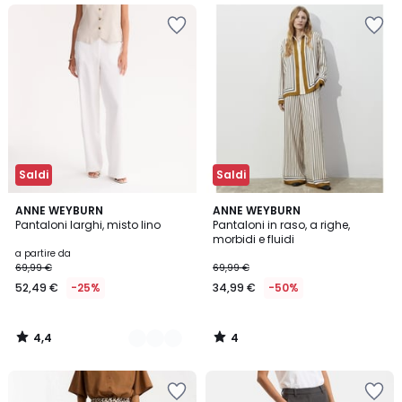
Saldi
Saldi
4,4
4
2
ANNE WEYBURN
ANNE WEYBURN
/ 5
/
Pantaloni larghi, misto lino
Pantaloni in raso, a righe,
Colori
5
morbidi e fluidi
a partire da
69,99 €
69,99 €
52,49 €
-25%
34,99 €
-50%
4,4
4
/
/
5
5