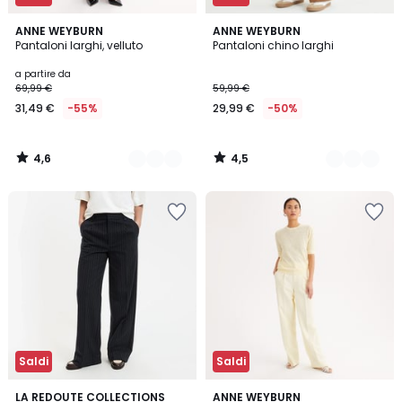
4,6
4,5
3
ANNE WEYBURN
2
ANNE WEYBURN
/ 5
/ 5
Pantaloni larghi, velluto
Pantaloni chino larghi
Colori
Colori
a partire da
69,99 €
59,99 €
31,49 €
-55%
29,99 €
-50%
4,6
4,5
/
/
5
5
Saldi
Saldi
4,6
4,4
LA REDOUTE COLLECTIONS
3
ANNE WEYBURN