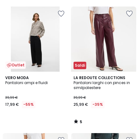
5
Outlet
Saldi
5
VERO MODA
LA REDOUTE COLLECTIONS
/
Pantaloni ampi e fluidi
Pantaloni larghi con pinces in
5
similpoliestere
39,99 €
39,99 €
17,99 €
-55%
25,99 €
-35%
5
/
5