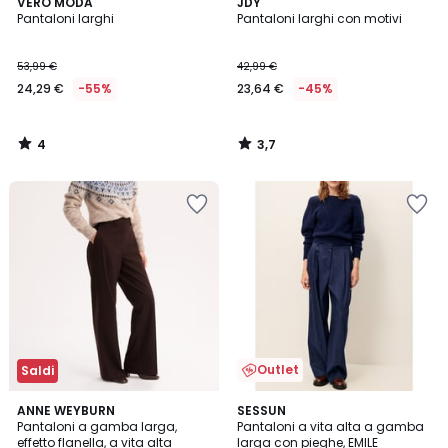
4
3,7
VERO MODA
JDY
/
/ 5
Pantaloni larghi
Pantaloni larghi con motivi
5
53,99 €
42,99 €
24,29 €
-55%
23,64 €
-45%
4
3,7
/
/
5
5
Outlet
Saldi
3,9
ANNE WEYBURN
SESSUN
/ 5
Pantaloni a gamba larga,
Pantaloni a vita alta a gamba
effetto flanella, a vita alta
larga con pieghe, EMILE