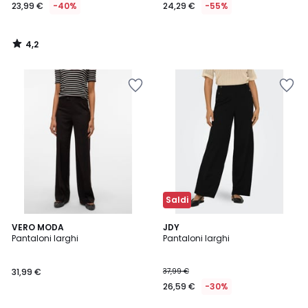
23,99 €
-40%
24,29 €
-55%
4,2
/
5
Saldi
5
VERO MODA
JDY
/
Pantaloni larghi
Pantaloni larghi
5
31,99 €
37,99 €
26,59 €
-30%