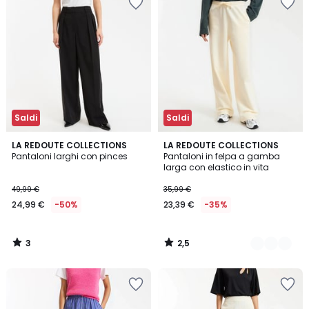
Saldi
Saldi
3
2,5
LA REDOUTE COLLECTIONS
2
LA REDOUTE COLLECTIONS
/
/ 5
Pantaloni larghi con pinces
Pantaloni in felpa a gamba
Colori
5
larga con elastico in vita
49,99 €
35,99 €
24,99 €
-50%
23,39 €
-35%
3
2,5
/
/
5
5