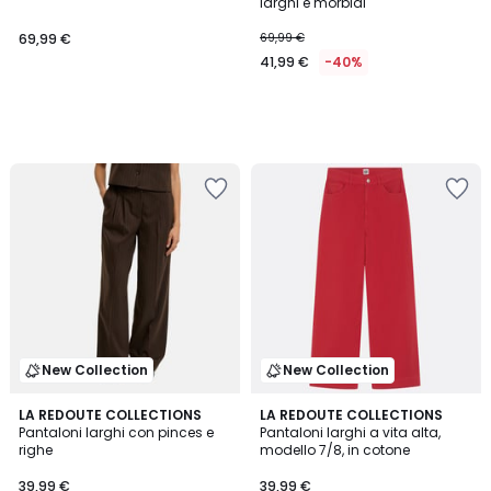
larghi e morbidi
69,99 €
69,99 €
41,99 €
-40%
New Collection
New Collection
LA REDOUTE COLLECTIONS
2
LA REDOUTE COLLECTIONS
Pantaloni larghi con pinces e
Pantaloni larghi a vita alta,
Colori
righe
modello 7/8, in cotone
39,99 €
39,99 €