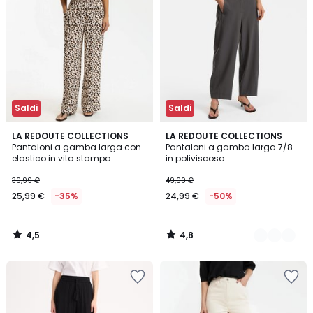
Saldi
Saldi
4,5
4,8
LA REDOUTE COLLECTIONS
3
LA REDOUTE COLLECTIONS
/ 5
/ 5
Pantaloni a gamba larga con
Pantaloni a gamba larga 7/8
Colori
elastico in vita stampa
in poliviscosa
leopardata
39,99 €
49,99 €
25,99 €
-35%
24,99 €
-50%
4,5
4,8
/
/
5
5