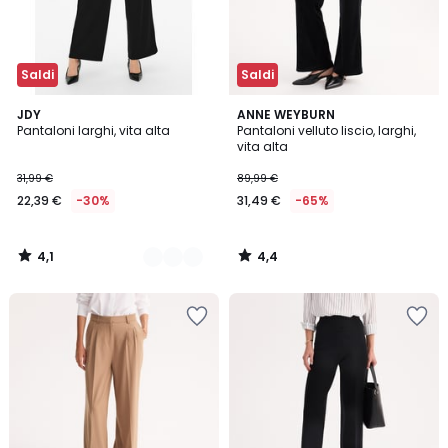
Saldi
Saldi
4,1
4,4
2
JDY
ANNE WEYBURN
/ 5
/ 5
Pantaloni larghi, vita alta
Pantaloni velluto liscio, larghi,
Colori
vita alta
31,99 €
89,99 €
22,39 €
-30%
31,49 €
-65%
4,1
4,4
/
/
5
5