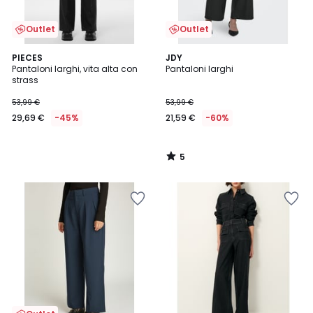
Outlet
Outlet
5
PIECES
JDY
/
Pantaloni larghi, vita alta con
Pantaloni larghi
5
strass
53,99 €
53,99 €
29,69 €
-45%
21,59 €
-60%
5
/
5