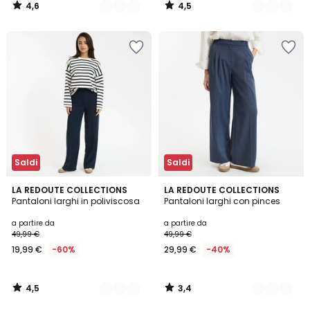
4,6
4,5
/
/
5
5
Saldi
Saldi
4,5
3,4
4
LA REDOUTE COLLECTIONS
2
LA REDOUTE COLLECTIONS
/ 5
/ 5
Pantaloni larghi in poliviscosa
Pantaloni larghi con pinces
Colori
Colori
a partire da
a partire da
49,99 €
49,99 €
19,99 €
-60%
29,99 €
-40%
4,5
3,4
/
/
5
5