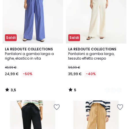
Saldi
Saldi
3,5
5
LA REDOUTE COLLECTIONS
2
LA REDOUTE COLLECTIONS
/ 5
/
Pantaloni a gamba larga a
Pantaloni a gamba larga,
Colori
5
righe, elastico in vita
tessuto effetto crespo
49,99 €
59,99 €
24,99 €
-50%
35,99 €
-40%
3,5
5
/
/
5
5