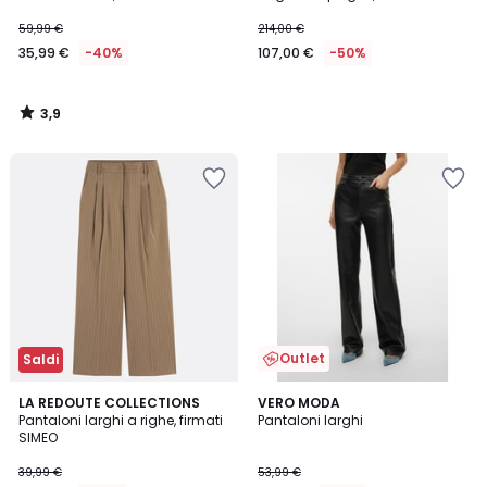
59,99 €
214,00 €
35,99 €
-40%
107,00 €
-50%
3,9
/
5
Outlet
Saldi
4,2
LA REDOUTE COLLECTIONS
VERO MODA
/ 5
Pantaloni larghi a righe, firmati
Pantaloni larghi
SIMEO
39,99 €
53,99 €