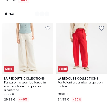
29,99 €
-40%
4,3
/
5
Saldi
Saldi
2,4
3,2
3
LA REDOUTE COLLECTIONS
LA REDOUTE COLLECTIONS
/ 5
/ 5
Pantaloni a gamba larga in
Pantaloni a gamba larga con
Colori
misto cotone con pinces
cintura
a partire da
49,99 €
49,99 €
29,99 €
-40%
24,99 €
-50%