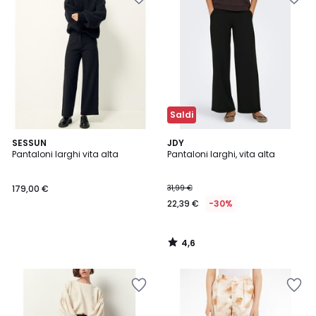
Saldi
4,6
SESSUN
JDY
/ 5
Pantaloni larghi vita alta
Pantaloni larghi, vita alta
179,00 €
31,99 €
22,39 €
-30%
4,6
/
5