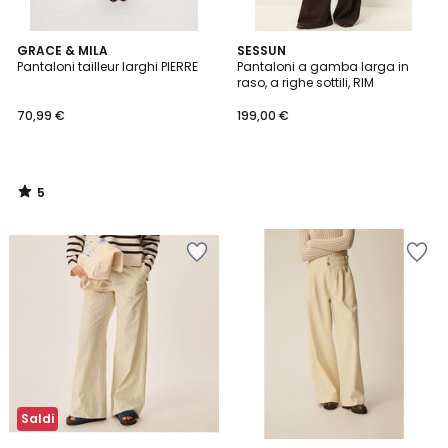
5
GRACE & MILA
SESSUN
/
Pantaloni tailleur larghi PIERRE
Pantaloni a gamba larga in
5
raso, a righe sottili, RIM
70,99 €
199,00 €
5
/
5
Saldi