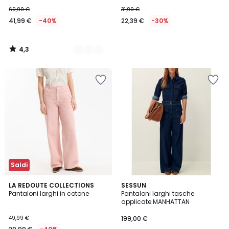
69,99 €
31,99 €
41,99 €
-40%
22,39 €
-30%
4,3
/
5
Saldi
4,3
2
LA REDOUTE COLLECTIONS
SESSUN
/ 5
Pantaloni larghi in cotone
Pantaloni larghi tasche
Colori
applicate MANHATTAN
49,99 €
199,00 €