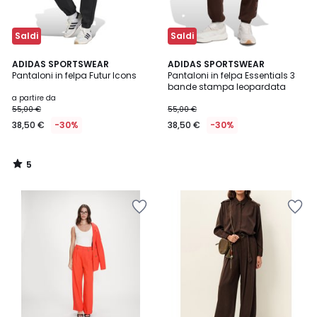
Saldi
Saldi
5
ADIDAS SPORTSWEAR
ADIDAS SPORTSWEAR
/
Pantaloni in felpa Futur Icons
Pantaloni in felpa Essentials 3
5
bande stampa leopardata
a partire da
55,00 €
55,00 €
38,50 €
-30%
38,50 €
-30%
5
/
5