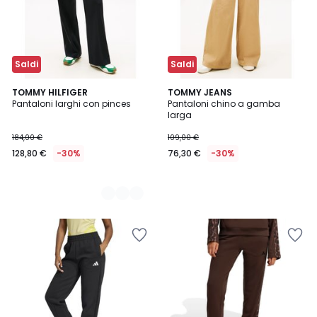
Saldi
Saldi
2
TOMMY HILFIGER
TOMMY JEANS
Pantaloni larghi con pinces
Pantaloni chino a gamba
Colori
larga
184,00 €
109,00 €
128,80 €
-30%
76,30 €
-30%