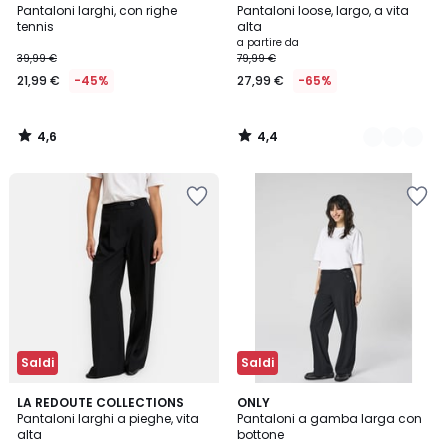
/ 5
/ 5
Pantaloni larghi, con righe
Pantaloni loose, largo, a vita
Colori
tennis
alta
a partire da
39,99 €
79,99 €
21,99 €
-45%
27,99 €
-65%
4,6
4,4
/
/
5
5
Saldi
Saldi
4,3
2
LA REDOUTE COLLECTIONS
ONLY
/ 5
Pantaloni larghi a pieghe, vita
Pantaloni a gamba larga con
Colori
alta
bottone