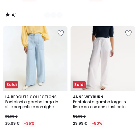
di
79,99
4,1
€
/
5
50%
di
sconto
applicato.
Saldi
Saldi
4,6
4,5
2
LA REDOUTE COLLECTIONS
3
ANNE WEYBURN
/ 5
/ 5
Pantaloni a gamba larga in
Pantaloni a gamba larga in
Colori
Colori
stile carpentiere con righe
lino e cotone con elastico in
vita
39,99 €
59,99 €
25,99 €
-35%
29,99 €
-50%