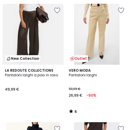
New Collection
Outlet
5
LA REDOUTE COLLECTIONS
VERO MODA
/
Pantaloni larghi a pois in raso
Pantaloni larghi
5
49,99 €
53,99 €
26,99 €
-50%
5
/
5