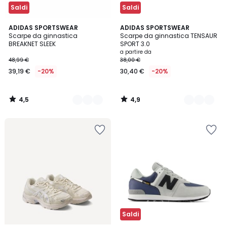
Saldi
Saldi
4,5
4,9
2
ADIDAS SPORTSWEAR
5
ADIDAS SPORTSWEAR
/ 5
/ 5
Scarpe da ginnastica
Scarpe da ginnastica TENSAUR
Colori
Colori
BREAKNET SLEEK
SPORT 3.0
a partire da
48,99 €
38,00 €
39,19 €
-20%
30,40 €
-20%
4,5
4,9
/
/
5
5
Saldi