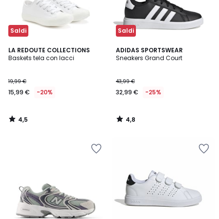
Saldi
Saldi
4,5
4,8
LA REDOUTE COLLECTIONS
ADIDAS SPORTSWEAR
/ 5
/ 5
Baskets tela con lacci
Sneakers Grand Court
19,99 €
43,99 €
15,99 €
-20%
32,99 €
-25%
4,5
4,8
/
/
5
5