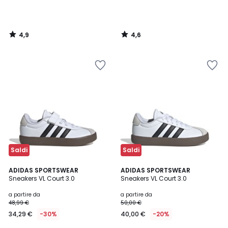
4,9
4,6
/
/
5
5
Saldi
Saldi
4,8
4,9
3
ADIDAS SPORTSWEAR
3
ADIDAS SPORTSWEAR
/ 5
/ 5
Sneakers VL Court 3.0
Sneakers VL Court 3.0
Colori
Colori
a partire da
a partire da
48,99 €
50,00 €
34,29 €
-30%
40,00 €
-20%