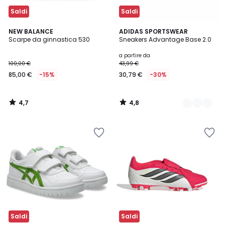
Saldi
Saldi
4,7
4,8
NEW BALANCE
4
ADIDAS SPORTSWEAR
/ 5
/ 5
Scarpe da ginnastica 530
Sneakers Advantage Base 2.0
Colori
a partire da
100,00 €
43,99 €
85,00 €
-15%
30,79 €
-30%
4,7
4,8
/
/
5
5
Saldi
Saldi