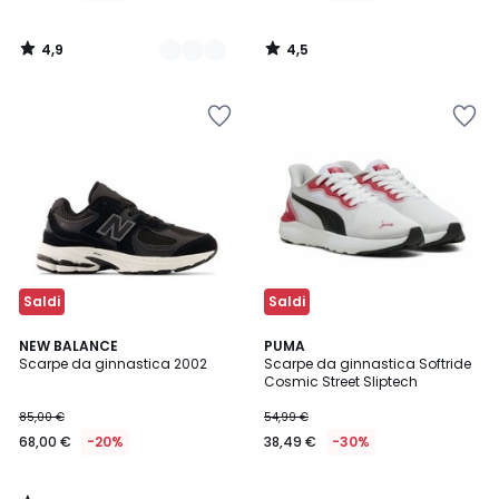
4,9
4,5
/
/
5
5
Saldi
Saldi
4,5
NEW BALANCE
PUMA
/ 5
Scarpe da ginnastica 2002
Scarpe da ginnastica Softride
Cosmic Street Sliptech
85,00 €
54,99 €
68,00 €
-20%
38,49 €
-30%