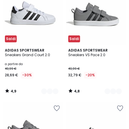
Saldi
Saldi
4,9
4,8
2
ADIDAS SPORTSWEAR
2
ADIDAS SPORTSWEAR
/ 5
/ 5
Sneakers Grand Court 2.0
Sneakers VS Pace 2.0
Colori
Colori
a partire da
40,99 €
40,99 €
28,69 €
-30%
32,79 €
-20%
4,9
4,8
/
/
5
5