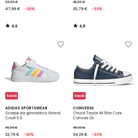
59,99 €
43,99 €
47,99 €
-20%
30,79 €
-30%
4,6
4,8
/
/
5
5
Saldi
Saldi
4,9
4,5
4
ADIDAS SPORTSWEAR
CONVERSE
/ 5
/ 5
Scarpe da ginnastica Grand
Chuck Taylor All Star Core
Colori
Court 3.0
Canvas Ox
40,99 €
48,99 €
32,79 €
-20%
34,29 €
-30%