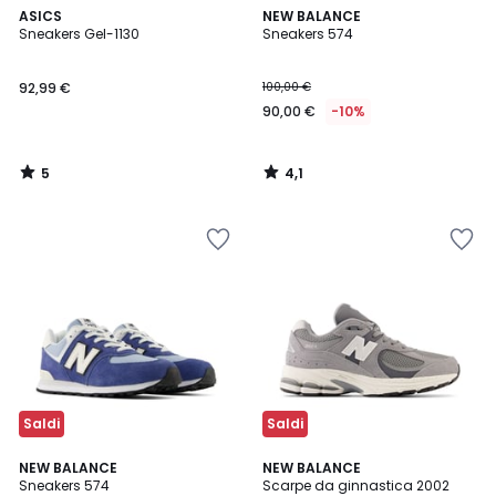
5
4,1
ASICS
NEW BALANCE
/
/ 5
Sneakers Gel-1130
Sneakers 574
5
92,99 €
100,00 €
90,00 €
-10%
5
4,1
/
/
5
5
Saldi
Saldi
4,2
4,8
2
NEW BALANCE
3
NEW BALANCE
/ 5
/ 5
Sneakers 574
Scarpe da ginnastica 2002
Colori
Colori