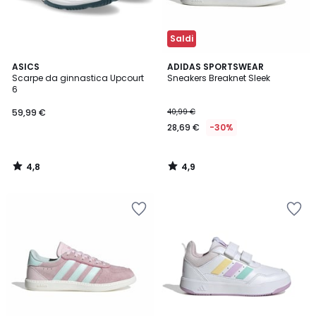
Saldi
4,8
4,9
ASICS
ADIDAS SPORTSWEAR
/ 5
/ 5
Scarpe da ginnastica Upcourt
Sneakers Breaknet Sleek
6
59,99 €
40,99 €
28,69 €
-30%
4,8
4,9
/
/
5
5