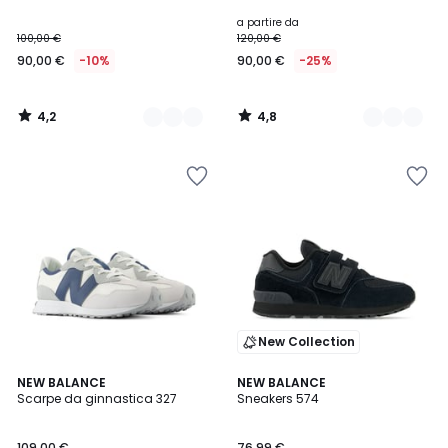
a partire da
100,00 €
120,00 €
90,00 €
-10%
90,00 €
-25%
4,2
4,8
/
/
5
5
New Collection
4,3
4,4
NEW BALANCE
NEW BALANCE
/ 5
/ 5
Scarpe da ginnastica 327
Sneakers 574
109,00 €
76,99 €