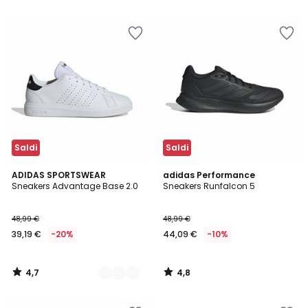
5
5
Saldi
Saldi
4,7
4,8
4
ADIDAS SPORTSWEAR
adidas Performance
/ 5
/ 5
Sneakers Advantage Base 2.0
Sneakers Runfalcon 5
Colori
48,99 €
48,99 €
39,19 €
-20%
44,09 €
-10%
4,7
4,8
/
/
5
5