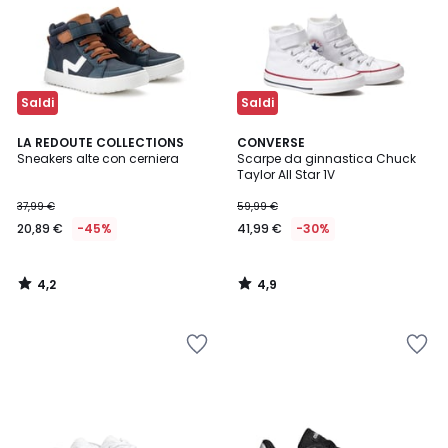
Saldi
Saldi
4,2
4,9
LA REDOUTE COLLECTIONS
CONVERSE
/ 5
/ 5
Sneakers alte con cerniera
Scarpe da ginnastica Chuck
Taylor All Star 1V
37,99 €
59,99 €
20,89 €
-45%
41,99 €
-30%
4,2
4,9
/
/
5
5