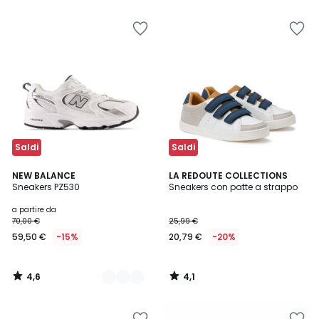
5
5
30%
di
sconto
applicato.
Saldi
Saldi
4,6
4,1
2
NEW BALANCE
LA REDOUTE COLLECTIONS
/ 5
/ 5
Sneakers PZ530
Sneakers con patte a strappo
Colori
a partire da
70,00 €
25,99 €
59,50 €
-15%
20,79 €
-20%
4,6
4,1
/
/
5
5