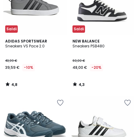
Saldi
Saldi
4,8
4,3
ADIDAS SPORTSWEAR
NEW BALANCE
/ 5
/ 5
Sneakers VS Pace 2.0
Sneakers PSB480
43,99 €
60,00 €
39,59 €
-10%
48,00 €
-20%
4,8
4,3
/
/
5
5