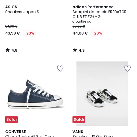
4,8
4,9
ASICS
adidas Performance
/ 5
/ 5
Sneakers Japan S
Scarpini da calcio PREDATOR
CLUB FT FG/MG
a partire da
54,99 €
55,00 €
43,99 €
-20%
44,00 €
-20%
4,8
4,9
/
/
5
5
Saldi
Saldi
4,6
CONVERSE
VANS
/ 5
Chuck Taylor All Star Core
Sneakers UY Old Skool