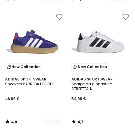
/
/
5
5
New Collection
New Collection
4,9
4,7
2
ADIDAS SPORTSWEAR
ADIDAS SPORTSWEAR
/ 5
/ 5
Sneakers BARREDA DECODE
Scarpe da ginnastica
Colori
STREETTALK
48,99 €
54,99 €
4,9
4,7
/
/
5
5