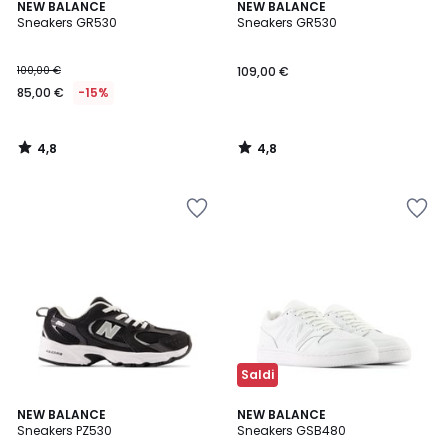
4,8
4,8
NEW BALANCE
NEW BALANCE
/ 5
/ 5
Sneakers GR530
Sneakers GR530
100,00 €
109,00 €
85,00 €
-15%
4,8
4,8
/
/
5
5
Saldi
4,7
3,9
NEW BALANCE
NEW BALANCE
/ 5
/ 5
Sneakers PZ530
Sneakers GSB480