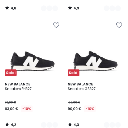
4,8
4,9
/
/
5
5
Saldi
Saldi
4,2
4,3
2
NEW BALANCE
2
NEW BALANCE
/ 5
/ 5
Sneakers PH327
Sneakers GS327
Colori
Colori
70,00 €
100,00 €
63,00 €
-10%
90,00 €
-10%
4,2
4,3
/
/