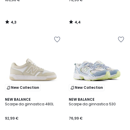
4,3
4,4
/
/
5
5
New Collection
New Collection
4,7
4,5
NEW BALANCE
NEW BALANCE
/ 5
/ 5
Scarpe da ginnastica 480L
Scarpe da ginnastica 530
92,99 €
76,99 €