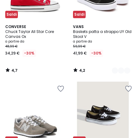
Saldi
Saldi
4,7
4,2
CONVERSE
2
VANS
/ 5
/ 5
Chuck Taylor All Star Core
Baskets patta a strappo UY Old
Colori
Canvas Ox
Skool V
a partire da
a partire da
48,99 €
59,99 €
34,29 €
-30%
41,99 €
-30%
4,7
4,2
/
/
5
5