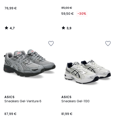
76,99 €
85,00 €
59,50 €
-30%
4,7
3,9
/
/
5
5
4,9
4,6
ASICS
ASICS
/ 5
/ 5
Sneakers Gel-Venture 6
Sneakers Gel-1130
87,99 €
81,99 €