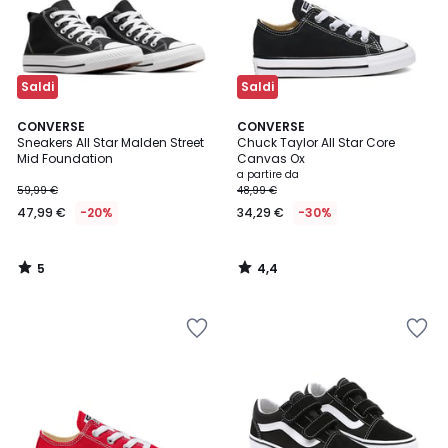
Saldi
Saldi
5
4,4
CONVERSE
CONVERSE
/
/ 5
Sneakers All Star Malden Street
Chuck Taylor All Star Core
5
Mid Foundation
Canvas Ox
a partire da
59,99 €
48,99 €
47,99 €
-20%
34,29 €
-30%
5
4,4
/
/
5
5