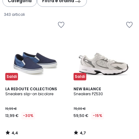
Categoria
Filtra e ordina
gauche
droite
343 articoli
Saldi
Saldi
4,4
4,7
LA REDOUTE COLLECTIONS
NEW BALANCE
/ 5
/ 5
Sneakers slip-on bicolore
Sneakers PZ530
13,99
19,99 €
70,00 €
€
13,99 €
-30%
59,50 €
-15%
Invece
di
19,99
4,4
4,7
€
/
/