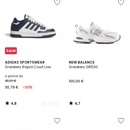
Saldi
4,8
4,7
3
ADIDAS SPORTSWEAR
NEW BALANCE
/ 5
/ 5
Sneakers Rapid Court Low
Sneakers GR530
Colori
a partire da
43,99 €
100,00 €
30,79 €
-30%
4,8
4,7
/
/
5
5