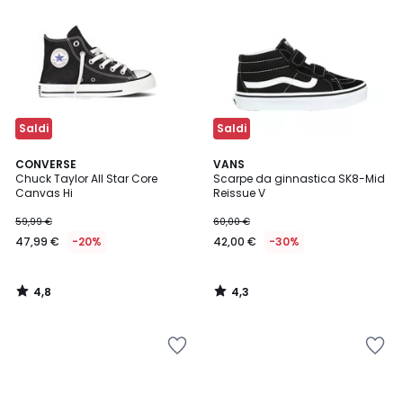
Saldi
Saldi
4,8
4,3
CONVERSE
VANS
/ 5
/ 5
Chuck Taylor All Star Core
Scarpe da ginnastica SK8-Mid
Canvas Hi
Reissue V
59,99 €
60,00 €
47,99 €
-20%
42,00 €
-30%
4,8
4,3
/
/
5
5