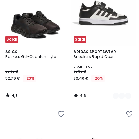
Saldi
Saldi
4,5
4,8
ASICS
2
ADIDAS SPORTSWEAR
/ 5
/ 5
Baskets Gel-Quantum Lyte II
Sneakers Rapid Court
Colori
a partire da
65,99 €
38,00 €
52,79 €
-20%
30,40 €
-20%
4,5
4,8
/
/
5
5