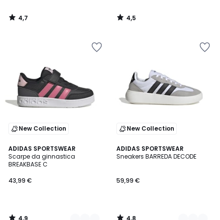
4,7
4,5
/
/
5
5
New Collection
New Collection
4,9
4,8
2
ADIDAS SPORTSWEAR
2
ADIDAS SPORTSWEAR
/ 5
/ 5
Scarpe da ginnastica
Sneakers BARREDA DECODE
Colori
Colori
BREAKBASE C
43,99 €
59,99 €
4,9
4,8