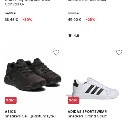
Canvas Ox
54,99 €
60,00 €
38,49 €
-30%
45,00 €
-25%
4,6
/
5
Saldi
Saldi
4,6
4,8
ASICS
ADIDAS SPORTSWEAR
/ 5
/ 5
Sneakers Gel-Quantum Lyte II
Sneakers Grand Court