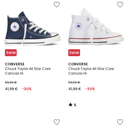
Saldi
Saldi
5
CONVERSE
CONVERSE
/
Chuck Taylor All Star Core
Chuck Taylor All Star Core
5
Canvas Hi
Canvas Hi
59,99 €
59,99 €
41,99 €
-30%
41,99 €
-30%
5
/
5