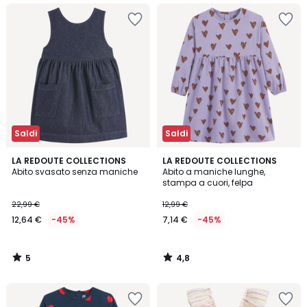
Saldi
Saldi
5
4,8
LA REDOUTE COLLECTIONS
LA REDOUTE COLLECTIONS
/
/ 5
Abito svasato senza maniche
Abito a maniche lunghe,
5
stampa a cuori, felpa
22,99 €
12,99 €
12,64 €
-45%
7,14 €
-45%
5
4,8
/
/
5
5