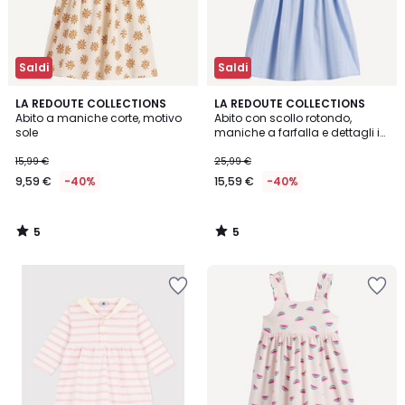
Saldi
Saldi
5
5
LA REDOUTE COLLECTIONS
LA REDOUTE COLLECTIONS
/
/
Abito a maniche corte, motivo
Abito con scollo rotondo,
5
5
sole
maniche a farfalla e dettagli in
croquet
15,99 €
25,99 €
9,59 €
-40%
15,59 €
-40%
5
5
/
/
5
5