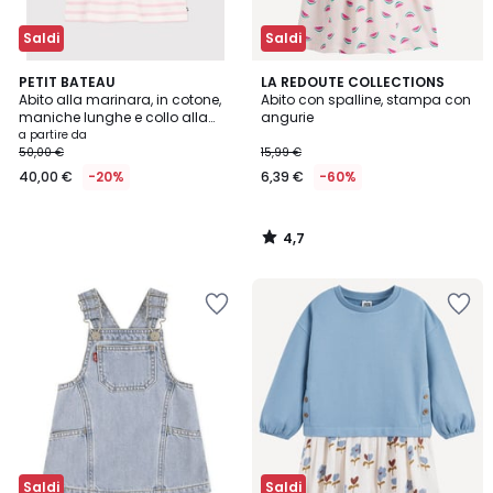
Saldi
Saldi
4,7
PETIT BATEAU
LA REDOUTE COLLECTIONS
/ 5
Abito alla marinara, in cotone,
Abito con spalline, stampa con
maniche lunghe e collo alla
angurie
marinara
a partire da
50,00 €
15,99 €
40,00 €
-20%
6,39 €
-60%
4,7
/
5
Saldi
Saldi