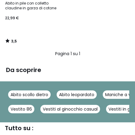
/ 5
Abito in pile con colletto
claudine in garza di cotone
22,99 €
3,5
/
5
Pagina 1 su 1
Da scoprire
Abito scollo dietro
Abito leopardato
Maniche a vol
Vestito 86
Vestiti al ginocchio casual
Vestiti in ga
Tutto su :