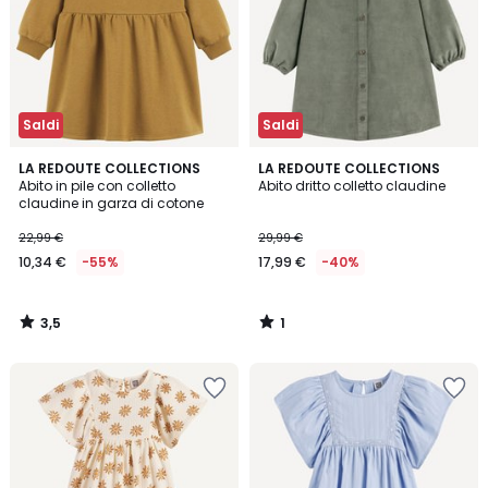
Saldi
Saldi
3,5
1
LA REDOUTE COLLECTIONS
LA REDOUTE COLLECTIONS
/ 5
/
Abito in pile con colletto
Abito dritto colletto claudine
5
claudine in garza di cotone
22,99 €
29,99 €
10,34 €
-55%
17,99 €
-40%
3,5
1
/
/
5
5