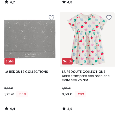
4,7
4,8
/
/
5
5
Saldi
Saldi
4,4
4,9
LA REDOUTE COLLECTIONS
LA REDOUTE COLLECTIONS
/ 5
/ 5
.
Abito stampato con maniche
corte con volant
3,99 €
11,99 €
1,79 €
-55%
9,59 €
-20%
4,4
4,9
/
/
5
5