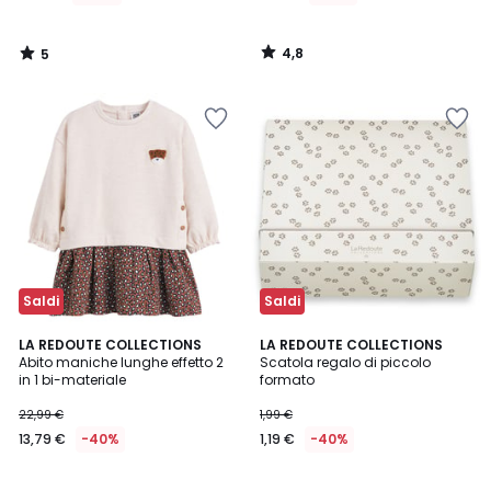
di
12,99
4,8
5
€
/
/
5
5
40%
di
sconto
applicato.
Saldi
Saldi
4,7
4,8
LA REDOUTE COLLECTIONS
LA REDOUTE COLLECTIONS
/ 5
/ 5
Abito maniche lunghe effetto 2
Scatola regalo di piccolo
in 1 bi-materiale
formato
22,99 €
1,99 €
13,79 €
-40%
1,19 €
-40%