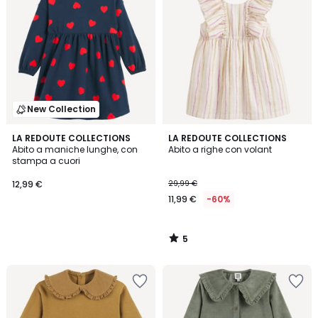
New Collection
5
LA REDOUTE COLLECTIONS
LA REDOUTE COLLECTIONS
/
Abito a maniche lunghe, con
Abito a righe con volant
5
stampa a cuori
12,99 €
29,99 €
11,99 €
-60%
5
/
5