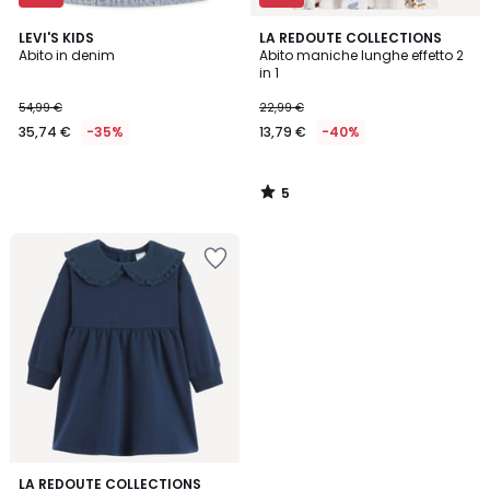
5
LEVI'S KIDS
LA REDOUTE COLLECTIONS
/
Abito in denim
Abito maniche lunghe effetto 2
5
in 1
54,99 €
22,99 €
35,74 €
-35%
13,79 €
-40%
5
/
5
3,5
LA REDOUTE COLLECTIONS