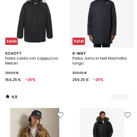
Saldi
Saldi
4,5
SCHOTT
2
K-WAY
/ 5
Parka caldo con cappuccio
Parka Jarno in twill Marmotta
Colori
Nelson
lungo
219,00 €
359,00 €
164,25 €
-25%
269,25 €
-25%
4,5
/
5