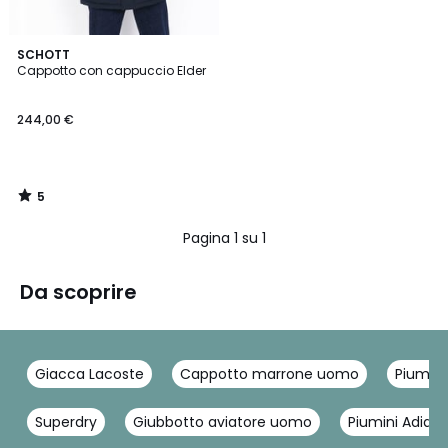
5
SCHOTT
/
Cappotto con cappuccio Elder
5
244,00 €
5
/
5
Pagina 1 su 1
Da scoprire
Giacca Lacoste
Cappotto marrone uomo
Piumin
Superdry
Giubbotto aviatore uomo
Piumini Adida