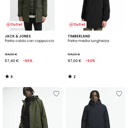
Outlet
Outlet
5
2
JACK & JONES
TIMBERLAND
/
/
Parka caldo con cappuccio
Parka media lunghezza
5
5
164,00 €
194,00 €
57,40 €
-65%
97,00 €
-50%
5
2
/
/
5
5