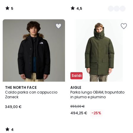
5
4,5
/
/
5
5
Saldi
4
THE NORTH FACE
AIGLE
/
Caldo parka con cappuccio
Parka lungo OBAM, trapuntato
5
Zaneck
in piuma e piumino
349,00 €
659,00 €
494,25 €
-25%
4
/