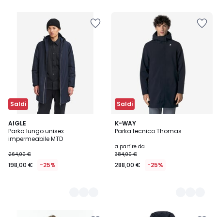
5
Saldi
Saldi
2
AIGLE
3
K-WAY
Parka lungo unisex
Parka tecnico Thomas
Colori
Colori
impermeabile MTD
a partire da
264,00 €
384,00 €
198,00 €
-25%
288,00 €
-25%