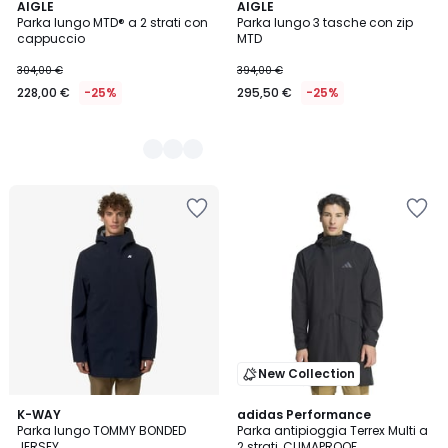
2
AIGLE
AIGLE
Parka lungo MTD® a 2 strati con
Parka lungo 3 tasche con zip
Colori
cappuccio
MTD
304,00 €
394,00 €
228,00 €
-25%
295,50 €
-25%
New Collection
3
K-WAY
adidas Performance
Parka lungo TOMMY BONDED
Parka antipioggia Terrex Multi a
Colori
JERSEY
2 strati, CLIMAPROOF