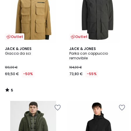
Outlet
Outlet
5
JACK & JONES
JACK & JONES
/
Giacca da sci
Parka con cappuccio
5
removibile
139,00 €
164,00 €
69,50 €
-50%
73,80 €
-55%
5
/
5