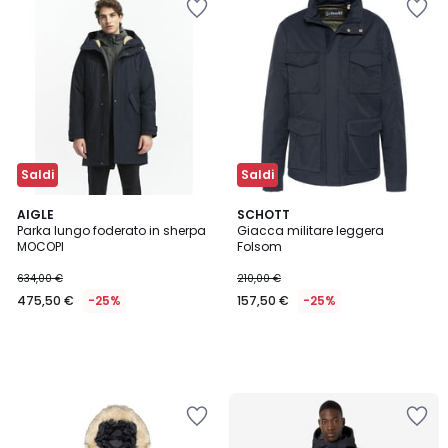
Saldi
Saldi
AIGLE
SCHOTT
Parka lungo foderato in sherpa
Giacca militare leggera
MOCOPI
Folsom
634,00 €
210,00 €
475,50 €
-25%
157,50 €
-25%