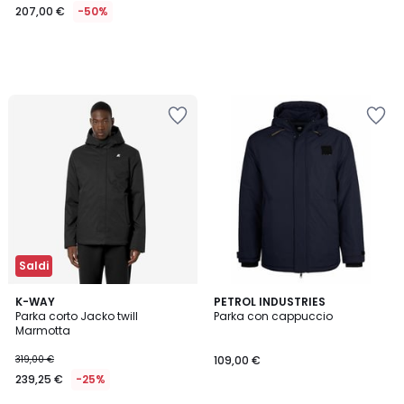
207,00 €
-50%
Saldi
5
4,5
K-WAY
2
PETROL INDUSTRIES
/
/ 5
Parka corto Jacko twill
Parka con cappuccio
Colori
5
Marmotta
319,00 €
109,00 €
239,25 €
-25%