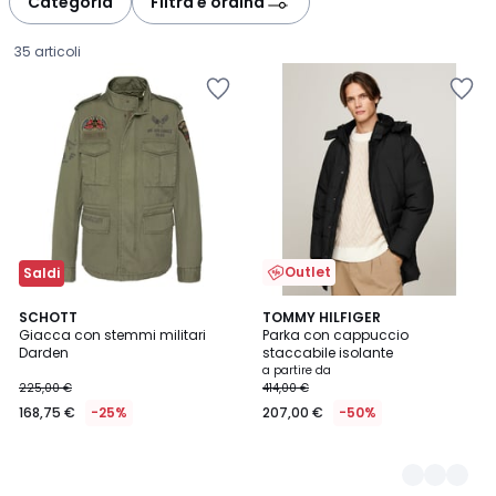
Categoria
Filtra e ordina
gauche
droite
35 articoli
Outlet
Saldi
SCHOTT
2
TOMMY HILFIGER
Giacca con stemmi militari
Parka con cappuccio
Colori
Darden
staccabile isolante
168,75
a partire da
225,00 €
414,00 €
€
168,75 €
-25%
207,00 €
-50%
Invece
di
225,00
€