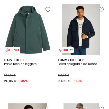
25%
di
sconto
applicato.
Outlet
Outlet
CALVIN KLEIN
TOMMY HILFIGER
Parka tecnico leggero
Parka ripiegabile da uomo
329,00 €
329,00 €
213,85 €
-35%
164,50 €
-50%