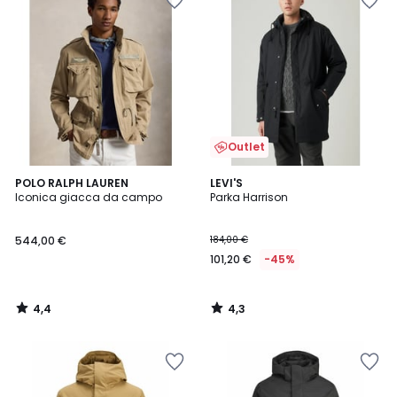
Outlet
4,4
4,3
POLO RALPH LAUREN
LEVI'S
/ 5
/ 5
Iconica giacca da campo
Parka Harrison
544,00 €
184,00 €
101,20 €
-45%
4,4
4,3
/
/
5
5