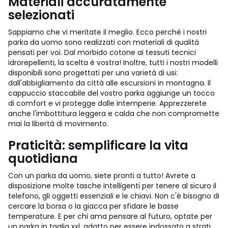
Materiali accuratamente
selezionati
Sappiamo che vi meritate il meglio. Ecco perché i nostri
parka da uomo sono realizzati con materiali di qualità
pensati per voi. Dal morbido cotone ai tessuti tecnici
idrorepellenti, la scelta è vostra! Inoltre, tutti i nostri modelli
disponibili sono progettati per una varietà di usi:
dall'abbigliamento da città alle escursioni in montagna. Il
cappuccio staccabile del vostro parka aggiunge un tocco
di comfort e vi protegge dalle intemperie. Apprezzerete
anche l'imbottitura leggera e calda che non compromette
mai la libertà di movimento.
Praticità: semplificare la vita
quotidiana
Con un parka da uomo, siete pronti a tutto! Avrete a
disposizione molte tasche intelligenti per tenere al sicuro il
telefono, gli oggetti essenziali e le chiavi. Non c'è bisogno di
cercare la borsa o la giacca per sfidare le basse
temperature. E per chi ama pensare al futuro, optate per
un parka in taglia xxl, adatto per essere indossato a strati.