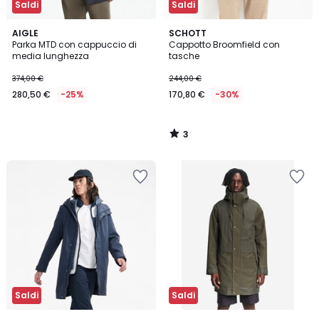
Saldi
Saldi
3
AIGLE
SCHOTT
/
Parka MTD con cappuccio di
Cappotto Broomfield con
5
media lunghezza
tasche
374,00 €
244,00 €
280,50 €
-25%
170,80 €
-30%
3
/
5
Saldi
Saldi