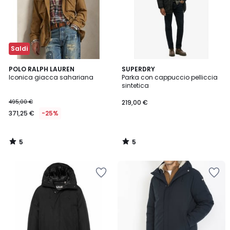
Saldi
5
5
POLO RALPH LAUREN
SUPERDRY
/
/
Iconica giacca sahariana
Parka con cappuccio pelliccia
5
5
sintetica
495,00 €
219,00 €
371,25 €
-25%
5
5
/
/
5
5