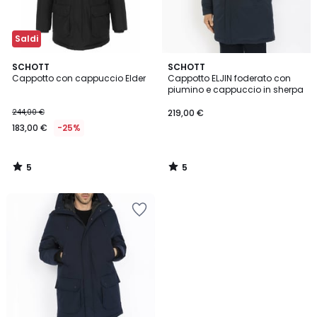
Saldi
5
5
SCHOTT
SCHOTT
/
/
Cappotto con cappuccio Elder
Cappotto ELJIN foderato con
5
5
piumino e cappuccio in sherpa
244,00 €
219,00 €
183,00 €
-25%
5
5
/
/
5
5