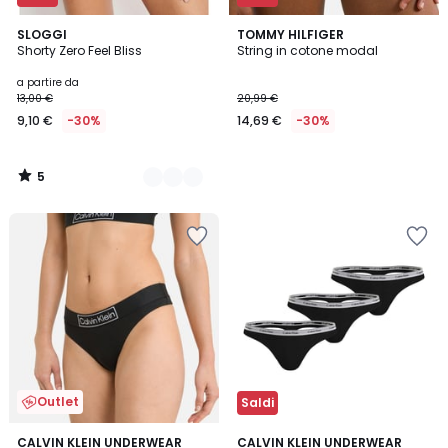
5
2
SLOGGI
TOMMY HILFIGER
/
Shorty Zero Feel Bliss
String in cotone modal
Colori
5
a partire da
13,00 €
20,99 €
9,10 €
-30%
14,69 €
-30%
5
/
5
Outlet
Saldi
CALVIN KLEIN UNDERWEAR
CALVIN KLEIN UNDERWEAR