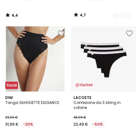
di
16,99
4,7
4,4
€
/
/
5
5
40%
di
sconto
applicato.
Outlet
Saldi
DIM
LACOSTE
Tanga SILHOUETTE ELEGANCE
Confezione da 3 string in
cotone
39,99 €
46,99 €
31,99 €
-20%
23,49 €
-50%