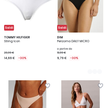
Saldi
Saldi
TOMMY HILFIGER
2
DIM
String Icon
Perizoma DAILY MICRO
Colori
a partire da
20,99 €
13,99 €
14,69 €
-30%
9,79 €
-30%