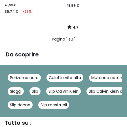
48,99 €
18,99 €
36,74 €
-25%
4,7
/
5
Pagina 1 su 1
Da scoprire
Perizoma nero
Culotte vita alta
Mutande cotone
Sloggi
Slip
Slip Calvin Klein
Slip Calvin Klein do
Slip donna
Slip mestruali
Tutto su :