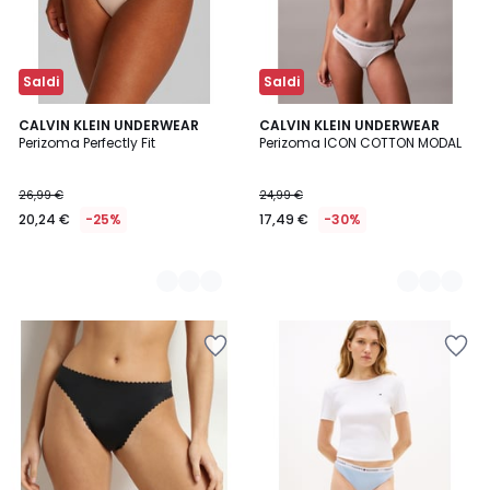
Saldi
Saldi
2
CALVIN KLEIN UNDERWEAR
2
CALVIN KLEIN UNDERWEAR
Perizoma Perfectly Fit
Perizoma ICON COTTON MODAL
Colori
Colori
26,99 €
24,99 €
20,24 €
-25%
17,49 €
-30%