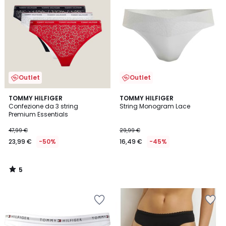
Outlet
Outlet
5
TOMMY HILFIGER
TOMMY HILFIGER
/
Confezione da 3 string
String Monogram Lace
5
Premium Essentials
47,99 €
29,99 €
23,99 €
-50%
16,49 €
-45%
5
/
5