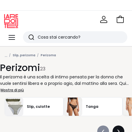
Vai
al
La
carrel
Redoute
Menu
Ricerca
Ultimi
...
articoli
Slip, perizoma
Perizoma
Perizomi
visti
23
Il perizoma è una scelta di intimo pensata per la donna che
vuole sentirsi libera e a proprio agio, dal mattino alla sera. Qui
trovi modelli studiati per accompagnare i movimenti, senza
Mostra di più
distrazioni. La differenza sta nei dettagli: un filo ben posizionato,
un fianchetto equilibrato, una struttura che resta stabile
Slip, culotte
Tanga
mentre vivi la tua giornata. Quando seleziona il modello giusto,
parti dalla taglia. Una vestibilità corretta evita aggiustamenti
continui e rende il perizoma naturale da indossare. I materiali
fanno il resto: cotone per chi ama una sensazione familiare