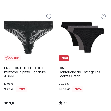
Outlet
Saldi
3,8
3,1
LA REDOUTE COLLECTIONS
DIM
/ 5
/
Perizoma in pizzo Signature,
Confezione da 3 strings Les
5
JEANNE
Pockets Coton
10,99 €
20,99 €
3,29 €
-70%
14,69 €
-30%
3,8
3,1
/
/
5
5