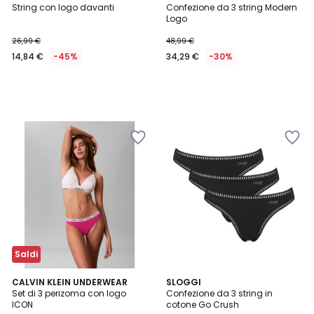
String con logo davanti
Confezione da 3 string Modern
Logo
26,99 €
48,99 €
14,84 €
-45%
34,29 €
-30%
Saldi
4,7
CALVIN KLEIN UNDERWEAR
SLOGGI
/ 5
Set di 3 perizoma con logo
Confezione da 3 string in
ICON
cotone Go Crush