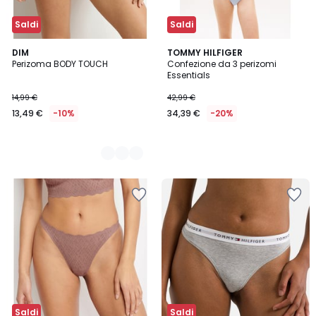
Saldi
Saldi
2
DIM
TOMMY HILFIGER
Perizoma BODY TOUCH
Confezione da 3 perizomi
Colori
Essentials
14,99 €
42,99 €
13,49 €
-10%
34,39 €
-20%
Saldi
Saldi