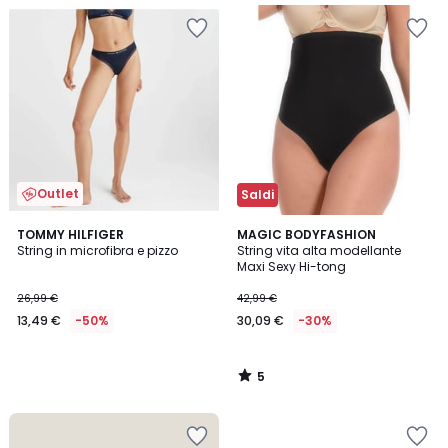
Outlet
Saldi
5
TOMMY HILFIGER
MAGIC BODYFASHION
/
String in microfibra e pizzo
String vita alta modellante
5
Maxi Sexy Hi-tong
26,99 €
42,99 €
13,49 €
-50%
30,09 €
-30%
5
/
5