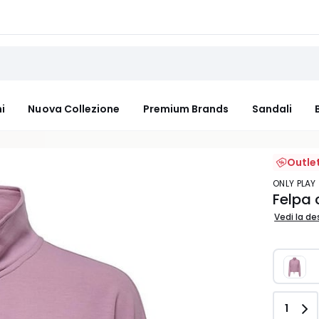
i
Nuova Collezione
Premium Brands
Sandali
Outle
ONLY PLAY
Felpa 
Vedi la de
Quant
1