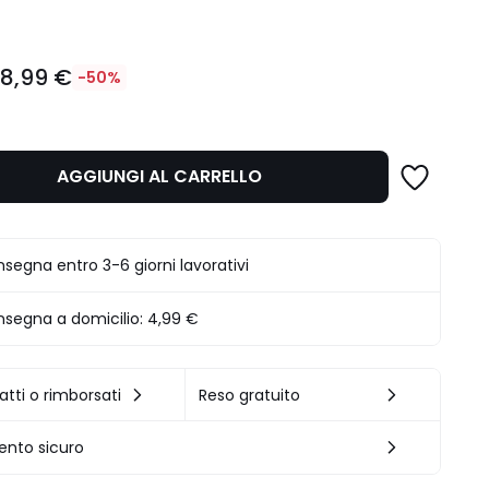
18,99 €
-50%
AGGIUNGI AL CARRELLO
.
segna entro 3-6 giorni lavorativi
segna a domicilio:
4,99 €
atti o rimborsati
Reso gratuito
nto sicuro