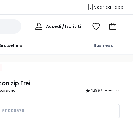
Scarica l'app
Il
Accedi / Iscriviti
Voir
Vai
Mio
ma
al
Profilo
wishlist
carrello
Bestsellers
Business
t
con zip Frei
scrizione
4,3
/5
6 recensioni
90008578
ità