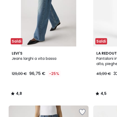
Saldi
Saldi
4,8
4,5
LEVI'S
LA REDOUT
/ 5
/ 5
Jeans larghi a vita bassa
Pantaloni i
alta, piegh
96,75 €
3
129,00 €
-25%
49,99 €
4,8
4,5
/
/
5
5