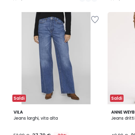
/
/
5
5
Saldi
Saldi
2
4,9
2
4,4
VILA
ANNE WEY
Colori
/ 5
Colori
/ 5
Jeans larghi, vita alta
Jeans dritti