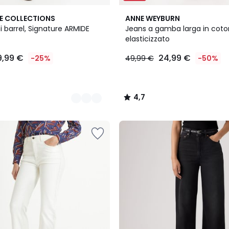
2
4,7
E COLLECTIONS
ANNE WEYBURN
Colori
/ 5
i barrel, Signature ARMIDE
Jeans a gamba larga in cot
elasticizzato
9,99 €
24,99 €
-25%
49,99 €
-50%
4,7
/
5