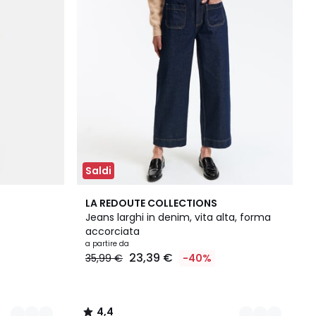
Saldi
3
4,4
LA REDOUTE COLLECTIONS
Colori
/ 5
Jeans larghi in denim, vita alta, forma
accorciata
a partire da
23,39 €
35,99 €
-40%
4,4