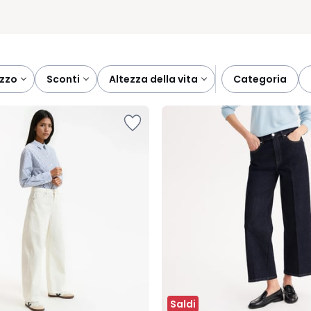
ezzo
sconti
altezza della vita
categoria
Saldi