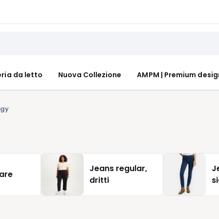
ria da letto
Nuova Collezione
AMPM | Premium desig
gy
Jeans regular,
J
lare
dritti
s