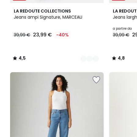
6
4,5
4
4,8
LA REDOUTE COLLECTIONS
LA REDOUT
Colori
/ 5
Colori
/ 5
Jeans ampi Signature, MARCEAU
Jeans largh
23,99
a partire da
23,99 €
2
39,99 €
-40%
39,99 €
€
Invece
di
39,99
4,5
4,8
€
/
/
40%
5
5
di
sconto
applicato.