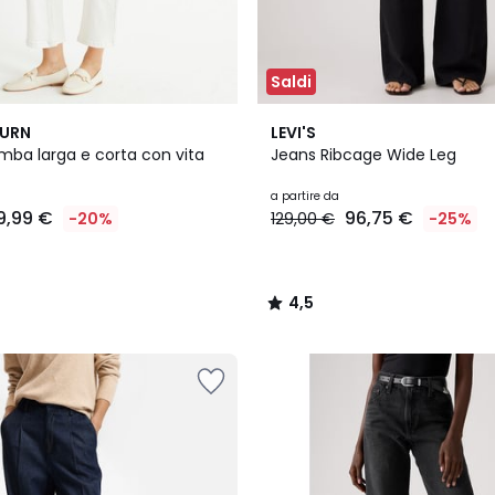
Saldi
5
4,5
BURN
LEVI'S
Colori
/ 5
mba larga e corta con vita
Jeans Ribcage Wide Leg
a partire da
9,99 €
96,75 €
-20%
129,00 €
-25%
4,5
/
5