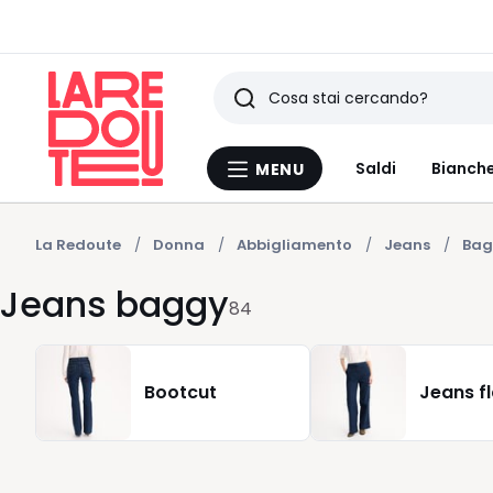
Ricerca
Ultimi
Saldi
Bianche
MENU
Menu
articoli
La
Redoute
visti
La Redoute
Donna
Abbigliamento
Jeans
Bag
Jeans baggy
84
Bootcut
Jeans f