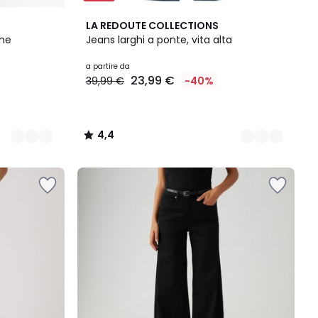
2
4,4
LA REDOUTE COLLECTIONS
Colori
/ 5
one
Jeans larghi a ponte, vita alta
a partire da
23,99 €
39,99 €
-40%
4,4
/
5