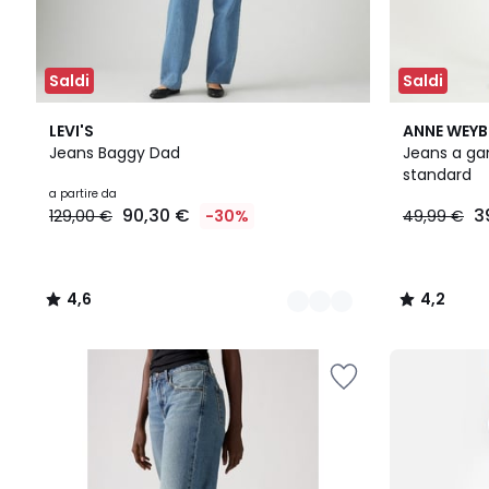
Saldi
Saldi
3
4,6
4,2
LEVI'S
ANNE WEY
Colori
/ 5
/ 5
Jeans Baggy Dad
Jeans a ga
standard
a partire da
90,30 €
3
129,00 €
-30%
49,99 €
4,6
4,2
/
/
5
5