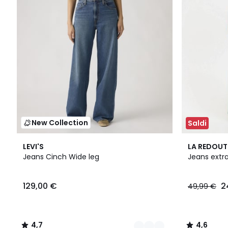
New Collection
Saldi
4
4,7
4
4,6
LEVI'S
LA REDOUT
Colori
/ 5
Colori
/ 5
Jeans Cinch Wide leg
Jeans extra 
129,00 €
2
49,99 €
4,7
4,6