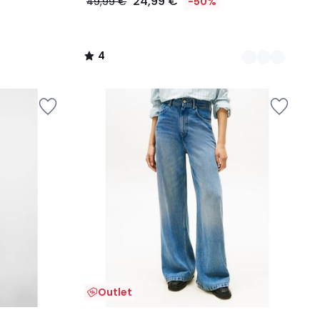
24,99 €
49,99 €
-50%
4
/
5
Outlet