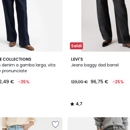
Saldi
2
4,7
E COLLECTIONS
LEVI'S
Colori
/ 5
n denim a gamba larga, vita
Jeans baggy dad barrel
e pronunciate
2,49 €
96,75 €
-35%
129,00 €
-25%
4,7
/
5