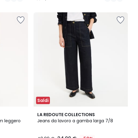
/
5
Saldi
2
4
LA REDOUTE COLLECTIONS
Colori
/
m leggero
Jeans da lavoro a gamba larga 7/8
5