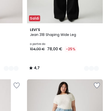
Saldi
2
4,7
LEVI'S
Colori
/ 5
Jean 318 Shaping Wide Leg
a partire da
78,00 €
104,00 €
-25%
4,7
/
5