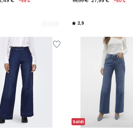
2,49 €
27,99 €
-55%
55,99 €
-50%
2,9
/
5
Saldi