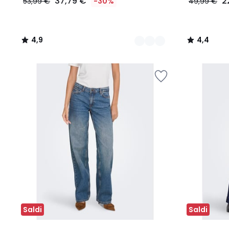
37,79 €
2
53,99 €
-30%
49,99 €
4,9
4,4
/
/
5
5
Saldi
Saldi