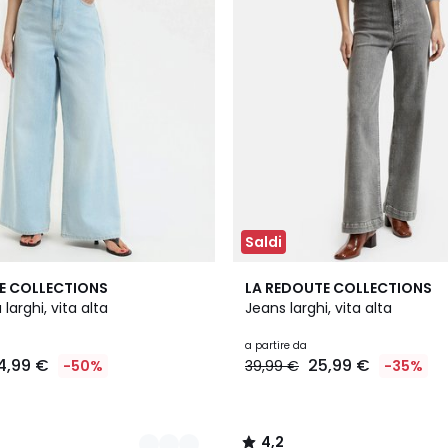
Saldi
2
4,2
E COLLECTIONS
LA REDOUTE COLLECTIONS
Colori
/ 5
larghi, vita alta
Jeans larghi, vita alta
a partire da
4,99 €
25,99 €
-50%
39,99 €
-35%
4,2