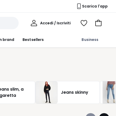
Scarica l'app
Il
Accedi / Iscriviti
Voir
Vai
Mio
ma
al
Profilo
wishlist
carrello
n brand
Bestsellers
Business
eans slim, a
Jeans skinny
igaretta