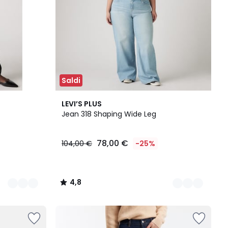
Saldi
2
4,8
LEVI’S PLUS
Colori
/ 5
Jean 318 Shaping Wide Leg
78,00 €
104,00 €
-25%
4,8
/
5