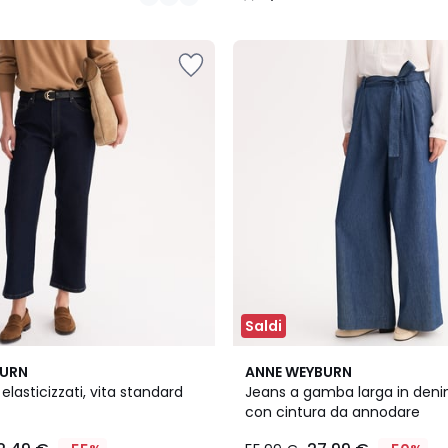
/
5
Saldi
2,9
BURN
ANNE WEYBURN
/ 5
 elasticizzati, vita standard
Jeans a gamba larga in deni
con cintura da annodare