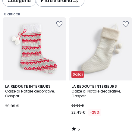
Categoria
Filtra e ordina
gauche
droite
6 articoli
Saldi
5
LA REDOUTE INTERIEURS
LA REDOUTE INTERIEURS
/
Calze di Natale decorative,
Calze di Natale decorative,
5
Caspar
Caspar
29,99
29,99 €
29,99 €
€.
22,49 €
-25%
5
/