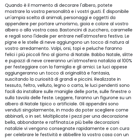
Quando è il momento di decorare l'albero, potete
mostrare la vostra personalità e i vostri gusti. È disponibile
un'ampia scelta di animali, personaggi e oggetti da
appendere per portare umorismo, gioia e colore al vostro
albero o alla vostra casa. Bastoncini di zucchero, caramelle
e regali sono l'ideale per entrare nell'atmosfera festiva. Le
pigne e le stelle di neve aggiungono un tocco di natura al
vostro arredamento. Volpi, orsi, topi e peluche faranno
felici i più piccoli fino al giorno di Natale. Babbo Natale, slitte
e pupazzi di neve creeranno un'atmosfera natalizia al 100%
per festeggiare con la famiglia e gli amici. Le luci appese
aggiungeranno un tocco di originalità e fantasia,
suscitando la curiosità di grandi e piccini. Realizzate in
tessuto, feltro, velluto, legno o carta, le luci pendenti sono
facili da installare sulle maniglie delle porte, sulle finestre o
sulla tavola delle feste. Leggere, faranno un figurone su un
albero di Natale tipico o artificiale. Gli appendini sono
venduti singolarmente, in modo da poter scegliere come
abbinarli, o in set. Moltiplicate i pezzi per una decorazione
bella, abbondante e raffinata.
Le più belle decorazioni
natalizie vi vengono consegnate rapidamente e con cura
per celebrare le festività e abbellire la vostra casa con un