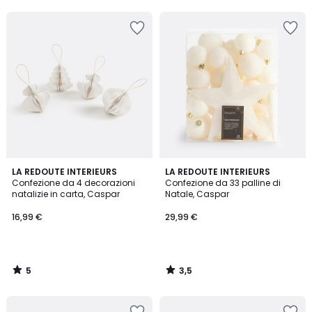
5
5
3,5
LA REDOUTE INTERIEURS
LA REDOUTE INTERIEURS
/
/ 5
Confezione da 4 decorazioni
Confezione da 33 palline di
5
natalizie in carta, Caspar
Natale, Caspar
16,99 €
29,99 €
5
3,5
/
/
5
5