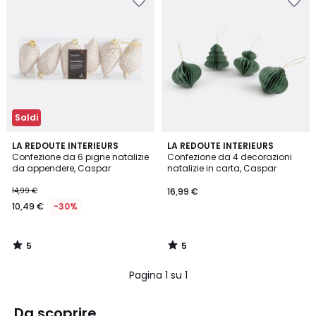
Saldi
5
5
LA REDOUTE INTERIEURS
LA REDOUTE INTERIEURS
/
/
Confezione da 6 pigne natalizie
Confezione da 4 decorazioni
5
5
da appendere, Caspar
natalizie in carta, Caspar
14,99 €
16,99 €
10,49 €
-30%
5
5
/
/
5
5
Pagina 1 su 1
Da scoprire