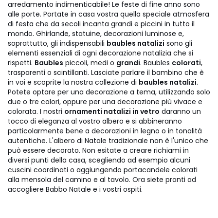
arredamento indimenticabile!
Le feste di fine anno sono
alle porte. Portate in casa vostra quella speciale atmosfera
di festa che da secoli incanta grandi e piccini in tutto il
mondo. Ghirlande, statuine, decorazioni luminose e,
soprattutto, gli indispensabili
baubles natalizi
sono gli
elementi essenziali di ogni decorazione natalizia che si
rispetti.
Baubles
piccoli, medi o
grandi
. Baubles
colorati
,
trasparenti o scintillanti. Lasciate parlare il bambino che è
in voi e scoprite la nostra collezione di
baubles natalizi
.
Potete optare per una decorazione a tema, utilizzando solo
due o tre colori, oppure per una decorazione più vivace e
colorata. I nostri
ornamenti natalizi in vetro
daranno un
tocco di eleganza al vostro albero e si abbineranno
particolarmente bene a decorazioni in legno o in tonalità
autentiche. L'albero di Natale tradizionale non è l'unico che
può essere decorato. Non esitate a creare richiami in
diversi punti della casa, scegliendo ad esempio alcuni
cuscini coordinati o aggiungendo portacandele colorati
alla mensola del camino e al tavolo. Ora siete pronti ad
accogliere Babbo Natale e i vostri ospiti.