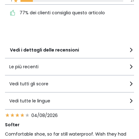
1
21
77% dei clienti consiglia
5
114
questo articolo
4
18
77% dei clienti consiglia questo articolo
3
16
2
9
1
21
Vedi i dettagli delle recensioni
Le più recenti
Vedi tutti gli score
Vedi tutte le lingue
04/08/2026
Softer
Comfortable shoe, so far still waterproof. Wish they had