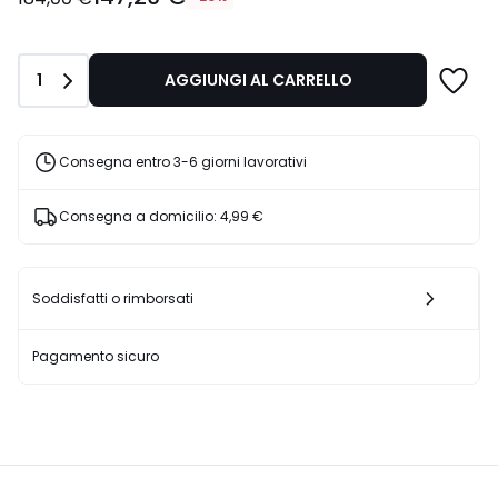
Invece
di
184,00
Quantità
1
AGGIUNGI AL CARRELLO
€
20%
di
sconto
Consegna entro 3-6 giorni lavorativi
applicato.
Consegna a domicilio:
4,99 €
Soddisfatti o rimborsati
Pagamento sicuro