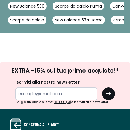
New Balance 530
Scarpe da calcio Puma
Converse
Scarpe da calcio
New Balance 574 uomo
Armadio
Iscrizione
EXTRA -15% sul tuo primo acquisto!*
newsletter
Iscriviti alla nostra newsletter
OK
Hai già un profilo cliente?
Clicca qui
e iscriviti alla newsletter.
CONSEGNA AL PIANO*