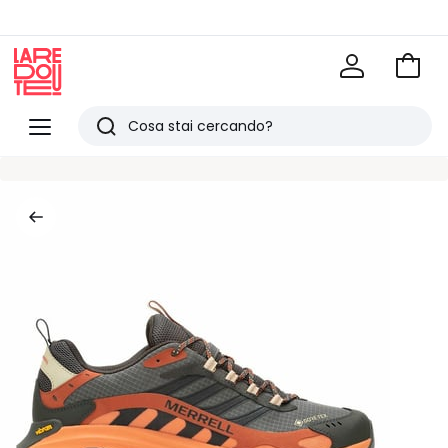
Vai
al
La
carrel
Redoute
Menu
Ricerca
Ultimi
articoli
visti