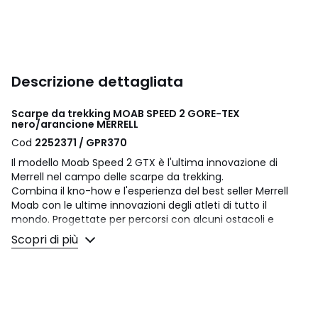
Descrizione dettagliata
Scarpe da trekking MOAB SPEED 2 GORE-TEX
nero/arancione MERRELL
Cod
2252371 / GPR370
Il modello Moab Speed 2 GTX è l'ultima innovazione di
Merrell nel campo delle scarpe da trekking.
Combina il kno-how e l'esperienza del best seller Merrell
Moab con le ultime innovazioni degli atleti di tutto il
mondo. Progettate per percorsi con alcuni ostacoli e
detriti. Cambiamenti occasionali di velocità, direzione e
Scopri di più
verticalità.
Dettagli prodotto
• Tipo di sport: Trekking
• Tacco piatto