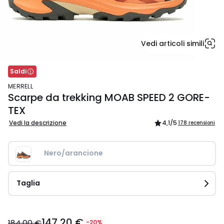
Vedi articoli simili
Saldi
MERRELL
Scarpe da trekking MOAB SPEED 2 GORE-
TEX
Vedi la descrizione
4,1
/5
178 recensioni
Nero/arancione
Taglia
147,20
147,20 €
€
184,00 €
-20%