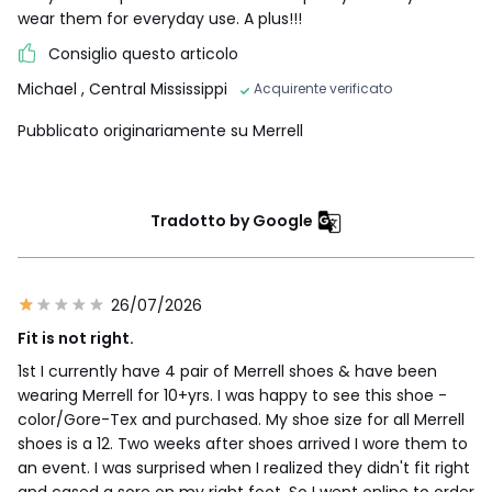
wear them for everyday use. A plus!!!
Consiglio questo articolo
Michael
, Central Mississippi
Acquirente verificato
Pubblicato originariamente su Merrell
Tradotto by Google
26/07/2026
Fit is not right.
1st I currently have 4 pair of Merrell shoes & have been
wearing Merrell for 10+yrs. I was happy to see this shoe -
color/Gore-Tex and purchased. My shoe size for all Merrell
shoes is a 12. Two weeks after shoes arrived I wore them to
an event. I was surprised when I realized they didn't fit right
and cased a sore on my right foot. So I went online to order