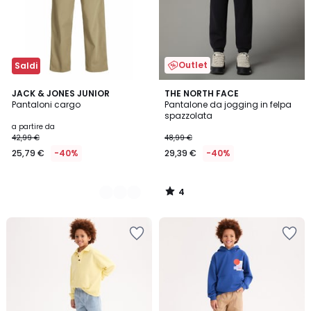
Outlet
Saldi
4
2
JACK & JONES JUNIOR
THE NORTH FACE
/
Pantaloni cargo
Pantalone da jogging in felpa
Colori
5
spazzolata
a partire da
42,99 €
48,99 €
25,79 €
-40%
29,39 €
-40%
4
/
5