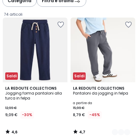
Categoria
Filtra e ordina
gauche
droite
74 articoli
Saldi
Saldi
4,6
4,7
LA REDOUTE COLLECTIONS
3
LA REDOUTE COLLECTIONS
/ 5
/ 5
Jogging forma pantaloni alla
Pantaloni da jogging in felpa
Colori
turca in felpa
9,09
a partire da
12,99 €
15,99 €
€
9,09 €
-30%
8,79 €
-45%
Invece
di
12,99
4,6
4,7
€
/
/