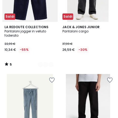
Saldi
Saldi
5
2
LA REDOUTE COLLECTIONS
JACK & JONES JUNIOR
/
Pantaloni jogger in velluto
Pantaloni cargo
Colori
5
foderato
22,99 €
37,99 €
10,34 €
-55%
26,59 €
-30%
5
/
5