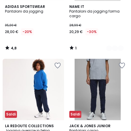
4,8
1
ADIDAS SPORTSWEAR
3
NAME IT
/ 5
/
Pantaloni da jogging
Pantaloni da jogging forma
Colori
5
cargo
35,00 €
28,99 €
28,00 €
-20%
20,29 €
-30%
4,8
1
/
/
5
5
Saldi
Saldi
4,5
4,8
7
LA REDOUTE COLLECTIONS
JACK & JONES JUNIOR
/ 5
/ 5
Jogging oversize in felpa
Pantaloni cargo