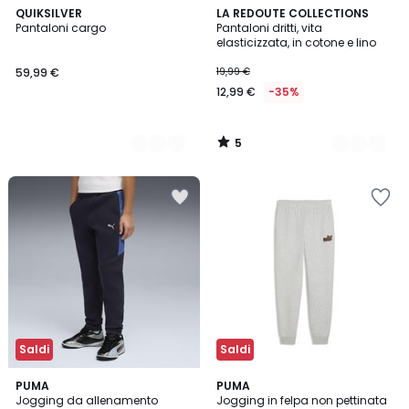
5
2
QUIKSILVER
3
LA REDOUTE COLLECTIONS
/
Pantaloni cargo
Pantaloni dritti, vita
Colori
Colori
5
elasticizzata, in cotone e lino
59,99 €
19,99 €
12,99 €
-35%
5
/
5
Saldi
Saldi
2
PUMA
PUMA
Jogging da allenamento
Jogging in felpa non pettinata
Colori