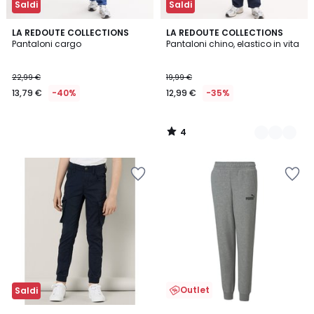
Saldi
Saldi
4
LA REDOUTE COLLECTIONS
2
LA REDOUTE COLLECTIONS
/
Pantaloni cargo
Pantaloni chino, elastico in vita
Colori
5
22,99 €
19,99 €
13,79 €
-40%
12,99 €
-35%
4
/
5
Outlet
Saldi