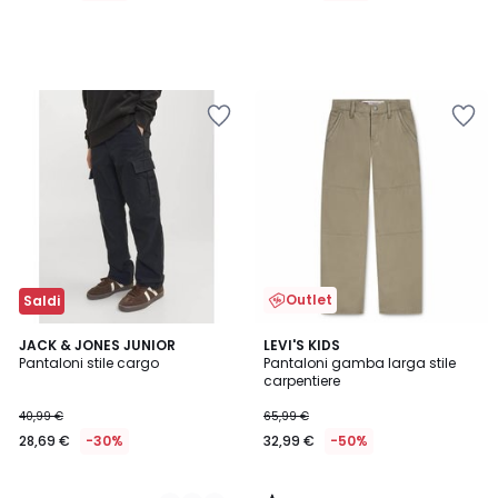
Outlet
Saldi
5
2
JACK & JONES JUNIOR
LEVI'S KIDS
/
Pantaloni stile cargo
Pantaloni gamba larga stile
Colori
5
carpentiere
40,99 €
65,99 €
28,69 €
-30%
32,99 €
-50%