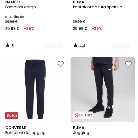
5
4,4
2
NAME IT
2
PUMA
/
/ 5
Pantaloni cargo
Pantaloni da tuta sportiva
Colori
Colori
5
a partire da
39,99 €
39,99 €
25,99 €
-35%
25,99 €
-35%
5
4,4
/
/
5
5
Outlet
Saldi
CONVERSE
PUMA
Pantaloni da jogging
Joggings