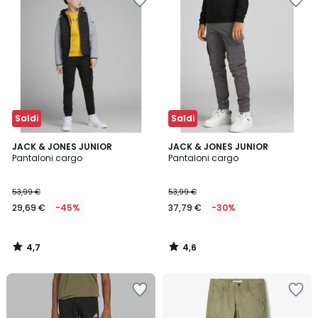
Saldi
Saldi
4,7
4,6
JACK & JONES JUNIOR
JACK & JONES JUNIOR
/ 5
/ 5
Pantaloni cargo
Pantaloni cargo
53,99 €
53,99 €
29,69 €
-45%
37,79 €
-30%
4,7
4,6
/
/
5
5