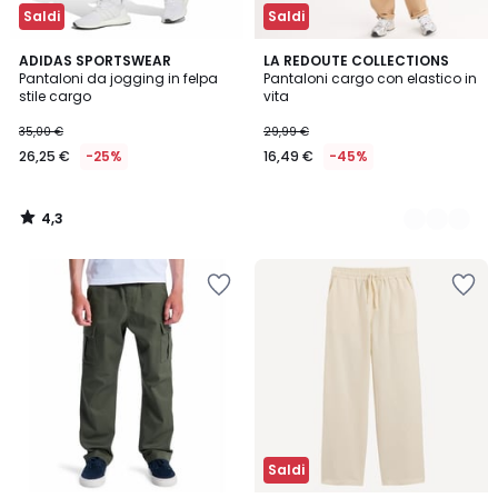
Saldi
Saldi
4,3
ADIDAS SPORTSWEAR
2
LA REDOUTE COLLECTIONS
/ 5
Pantaloni da jogging in felpa
Pantaloni cargo con elastico in
Colori
stile cargo
vita
35,00 €
29,99 €
26,25 €
-25%
16,49 €
-45%
4,3
/
5
Saldi