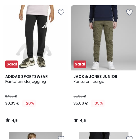
5
5
30%
di
sconto
applicato.
Saldi
Saldi
4,9
4,5
ADIDAS SPORTSWEAR
JACK & JONES JUNIOR
/ 5
/ 5
Pantaloni da jogging
Pantaloni cargo
37,99 €
53,99 €
30,39 €
-20%
35,09 €
-35%
4,9
4,5
/
/
5
5