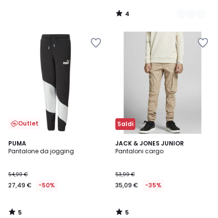
4
/
5
Outlet
Saldi
5
5
PUMA
JACK & JONES JUNIOR
/
/
Pantalone da jogging
Pantaloni cargo
5
5
54,99 €
53,99 €
27,49 €
-50%
35,09 €
-35%
5
5
/
/