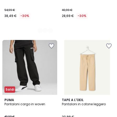
54,99 €
40,99 €
38,49 €
-30%
28,69 €
-30%
Saldi
PUMA
TAPE A L'OEIL
Pantaloni cargo in woven
Pantaloni in cotone leggero
43,99 €
20,99 €