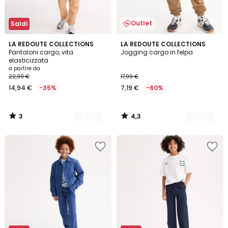
Outlet
Saldi
3
4,3
2
LA REDOUTE COLLECTIONS
3
LA REDOUTE COLLECTIONS
/
/ 5
Pantaloni cargo, vita
Jogging cargo in felpa
Colori
Colori
5
elasticizzata
a partire da
22,99 €
17,99 €
14,94 €
-35%
7,19 €
-60%
3
4,3
/
/
5
5