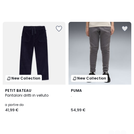
New Collection
New Collection
PETIT BATEAU
2
PUMA
Pantaloni dritti in velluto
.
Colori
a partire da
41,99 €
54,99 €