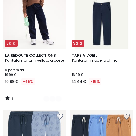
Saldi
Saldi
5
3
LA REDOUTE COLLECTIONS
TAPE A L'OEIL
/
Pantaloni dritti in velluto a coste
Pantaloni modello chino
Colori
5
a partire da
19,99 €
16,99 €
10,99 €
-45%
14,44 €
-15%
5
/
5