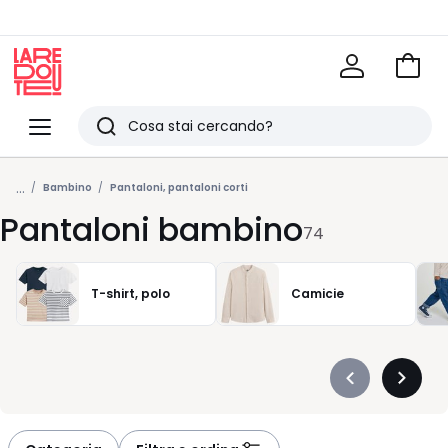
Vai
al
La
carrel
Redoute
Menu
Ricerca
Ultimi
...
articoli
Bambino
Pantaloni, pantaloni corti
Pantaloni bambino
visti
74
T-shirt, polo
Camicie
Précédent
Suivan
-
-
défiler
défiler
à
à