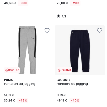
49,69 €
-30%
76,00 €
-20%
4,3
/
5
Outlet
Outlet
4
PUMA
2
LACOSTE
/
Pantaloni da jogging
Pantaloni da jogging
Colori
5
54,99 €
81,99 €
30,24 €
-45%
49,19 €
-40%