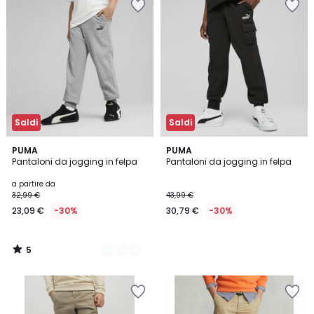
Saldi
Saldi
5
3
PUMA
PUMA
/
Pantaloni da jogging in felpa
Pantaloni da jogging in felpa
Colori
5
a partire da
32,99 €
43,99 €
23,09 €
-30%
30,79 €
-30%
5
/
5