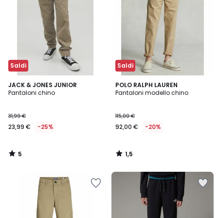
Saldi
Saldi
5
1,5
JACK & JONES JUNIOR
POLO RALPH LAUREN
/
/
Pantaloni chino
Pantaloni modello chino
5
5
31,99 €
115,00 €
23,99 €
-25%
92,00 €
-20%
5
1,5
/
/
5
5