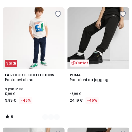
5
5
Outlet
Saldi
5
2
LA REDOUTE COLLECTIONS
PUMA
/
Pantaloni chino
Pantaloni da jogging
Colori
5
a partire da
17,99 €
43,99 €
9,89 €
-45%
24,19 €
-45%
5
/
5