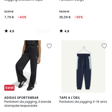
Colori
12,99 €
53,99 €
7,79 €
-40%
35,09 €
-35%
4,5
4,8
/
/
5
5
Saldi
ADIDAS SPORTSWEAR
TAPE A L'OEIL
Pantaloni da jogging, 3 bande
Pantaloni da jogging 3-14 anni
stampate leopardate