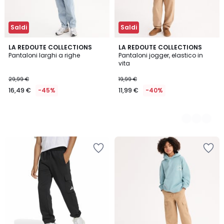
Saldi
Saldi
LA REDOUTE COLLECTIONS
3
LA REDOUTE COLLECTIONS
Pantaloni larghi a righe
Pantaloni jogger, elastico in
Colori
vita
29,99 €
19,99 €
16,49 €
-45%
11,99 €
-40%