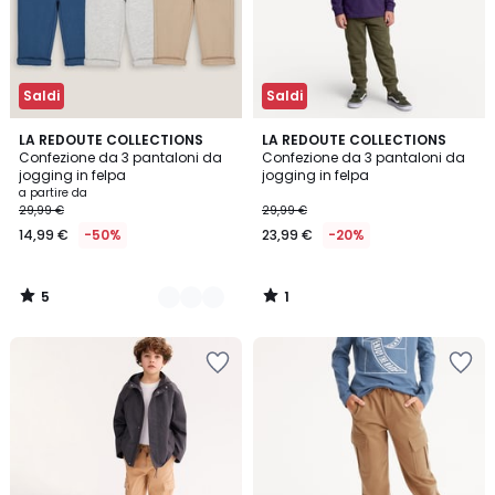
Saldi
Saldi
5
1
2
LA REDOUTE COLLECTIONS
LA REDOUTE COLLECTIONS
/
/
Confezione da 3 pantaloni da
Confezione da 3 pantaloni da
Colori
5
5
jogging in felpa
jogging in felpa
a partire da
29,99 €
29,99 €
14,99 €
-50%
23,99 €
-20%
5
1
/
/
5
5