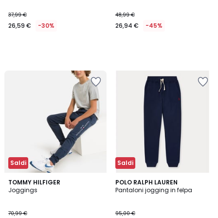
37,99 €
48,99 €
26,59 €
-30%
26,94 €
-45%
Saldi
Saldi
4,3
TOMMY HILFIGER
POLO RALPH LAUREN
/ 5
Joggings
Pantaloni jogging in felpa
70,99 €
95,00 €