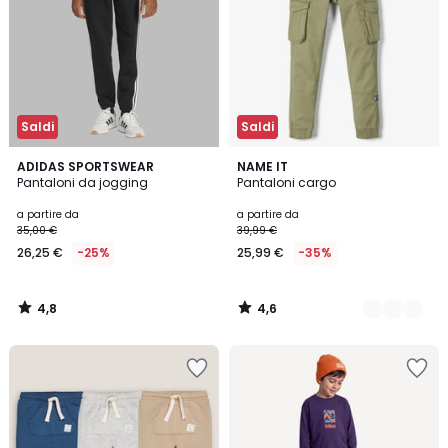
Saldi
Saldi
4,8
4,6
ADIDAS SPORTSWEAR
5
NAME IT
/ 5
/ 5
Pantaloni da jogging
Pantaloni cargo
Colori
a partire da
a partire da
35,00 €
39,99 €
26,25 €
-25%
25,99 €
-35%
4,8
4,6
/
/
5
5