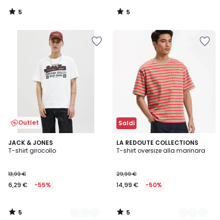
5
5
/
/
5
5
Outlet
Saldi
5
5
5
JACK & JONES
2
LA REDOUTE COLLECTIONS
/
/
T-shirt girocollo
T-shirt oversize alla marinara
Colori
Colori
5
5
13,99 €
29,99 €
6,29 €
-55%
14,99 €
-50%
5
5
/
/