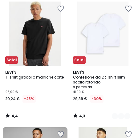
Saldi
Saldi
4,4
4,3
LEVI'S
4
LEVI'S
/ 5
/ 5
T-shirt girocollo maniche corte
Confezione da 2 t-shirt slim
Colori
scollo rotondo
a partire da
26,99 €
41,99 €
20,24 €
-25%
29,39 €
-30%
4,4
4,3
/
/
5
5