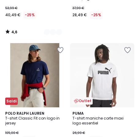
53,99 €
37,99 €
40,49 €
-25%
28,49 €
-25%
4,6
/
5
Outlet
Saldi
4,6
2
POLO RALPH LAUREN
PUMA
/ 5
T-shirt Classic Fit con logo in
T-shirt maniche corte maxi
Colori
jersey
logo essentiel
105,00 €
26,99 €