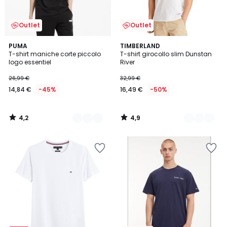
Outlet
Outlet
4,2
4,9
2
PUMA
3
TIMBERLAND
/ 5
/ 5
T-shirt maniche corte piccolo
T-shirt girocollo slim Dunstan
Colori
Colori
logo essentiel
River
26,99 €
32,99 €
14,84 €
-45%
16,49 €
-50%
4,2
4,9
/
/
5
5