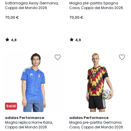
/ 5
/ 5
Sottomaglia Away Germania,
Maglia pre-partita Spagna
Coppa del Mondo 2026
Casa, Coppa del Mondo 2026
70,00 €
70,00 €
4,8
4,9
/
/
5
5
Saldi
4,9
4,8
adidas Performance
adidas Performance
/ 5
/ 5
Maglia replica Home Italia,
Maglia pre-partita Germania
Coppa del Mondo 2026
Casa, Coppa del Mondo 2026