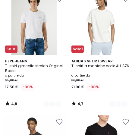
Saldi
Saldi
4,8
4,7
4
PEPE JEANS
5
ADIDAS SPORTSWEAR
/ 5
/ 5
T-shirt girocollo stretch Original
T-shirt a maniche corte ALL SZN
Colori
Colori
Basic
a partire da
a partire da
25,00 €
30,00 €
17,50 €
-30%
21,00 €
-30%
4,8
4,7
/
/
5
5