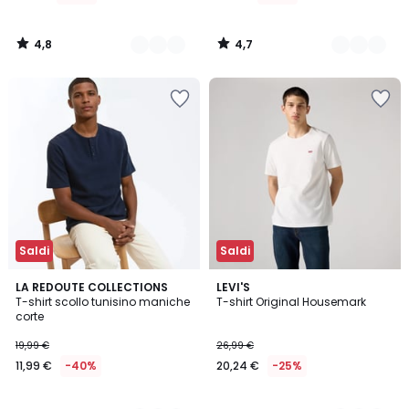
da
5,19
4,8
4,7
€
/
/
5
5
Invece
di
12,99
€
60%
di
sconto
applicato.
Saldi
Saldi
4,8
4,6
2
LA REDOUTE COLLECTIONS
3
LEVI'S
/ 5
/ 5
T-shirt scollo tunisino maniche
T-shirt Original Housemark
Colori
Colori
corte
19,99 €
26,99 €
11,99 €
-40%
20,24 €
-25%