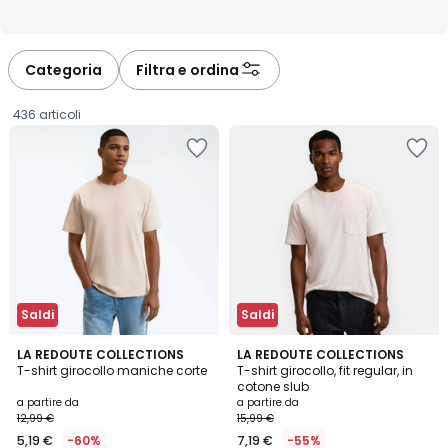
Categoria
Filtra e ordina
436 articoli
Saldi
Saldi
4,8
4,7
11
LA REDOUTE COLLECTIONS
3
LA REDOUTE COLLECTIONS
/ 5
/ 5
T-shirt girocollo maniche corte
T-shirt girocollo, fit regular, in
Colori
Colori
cotone slub
Prezzo
a partire da
a partire da
12,99 €
15,99 €
a
5,19 €
-60%
7,19 €
-55%
partire