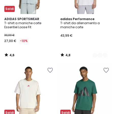
Saldi
4,6
4,8
ADIDAS SPORTSWEAR
2
adidas Performance
/ 5
/ 5
T-shirt a maniche corte
T-shirt da allenamento a
Colori
Essentiel Loose Fit
maniche corte
30,00 €
43,99 €
27,00 €
-10%
4,6
4,8
/
/
5
5
Saldi
Saldi