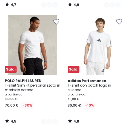
4,7
4,9
/
/
5
5
Saldi
Saldi
4,5
4,8
7
POLO RALPH LAUREN
adidas Performance
/ 5
/ 5
T-shirt Slim Fit personalizzata in
T-shirt con patch logo in
Colori
morbido cotone
silicone
a partire da
a partire da
100,00 €
40,00 €
70,00 €
-30%
36,00 €
-10%
4,5
4,8
/
/
5
5