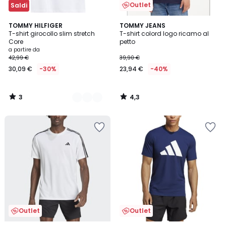
Outlet
Saldi
3
4,3
3
TOMMY HILFIGER
TOMMY JEANS
/
/ 5
T-shirt girocollo slim stretch
T-shirt colord logo ricamo al
Colori
5
Core
petto
a partire da
42,99 €
39,90 €
30,09 €
-30%
23,94 €
-40%
3
4,3
/
/
5
5
Outlet
Outlet