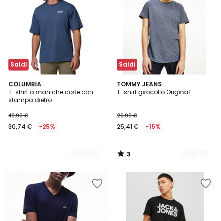
Saldi
Saldi
3
2
COLUMBIA
2
TOMMY JEANS
/
T-shirt a maniche corte con
T-shirt girocollo Original
Colori
Colori
5
stampa dietro
40,99 €
29,90 €
30,74 €
-25%
25,41 €
-15%
3
/
5