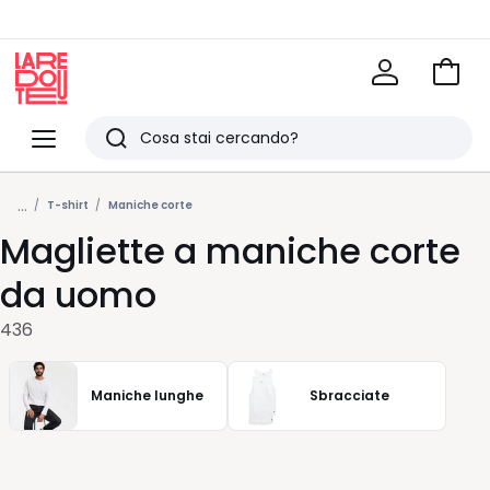
Vai
al
La
carrel
Redoute
Menu
Ricerca
Ultimi
...
articoli
T-shirt
Maniche corte
Magliette a maniche corte
visti
da uomo
436
Maniche lunghe
Sbracciate