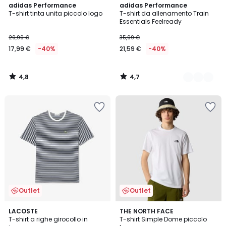
4,8
4,7
adidas Performance
3
adidas Performance
/ 5
/ 5
T-shirt tinta unita piccolo logo
T-shirt da allenamento Train
Colori
Essentials Feelready
29,99 €
35,99 €
17,99 €
-40%
21,59 €
-40%
4,8
4,7
/
/
5
5
Outlet
Outlet
5
LACOSTE
THE NORTH FACE
/
T-shirt a righe girocollo in
T-shirt Simple Dome piccolo