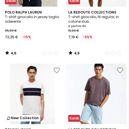
Saldi
Saldi
4,6
4,5
2
POLO RALPH LAUREN
4
LA REDOUTE COLLECTIONS
/ 5
/ 5
T-shirt girocollo in jersey taglio
T-shirt girocollo, fit regular, in
Colori
Colori
aderente
cotone slub
a partire da
85,00 €
15,99 €
72,25 €
-15%
7,19 €
-55%
4,6
4,5
/
/
5
5
New Collection
Saldi