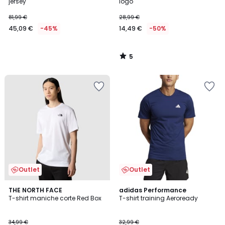
5
jersey
logo
81,99 €
28,99 €
45,09 €
-45%
14,49 €
-50%
5
/
5
Outlet
Outlet
5
4,7
THE NORTH FACE
8
adidas Performance
/
/ 5
T-shirt maniche corte Red Box
T-shirt training Aeroready
Colori
5
34,99 €
32,99 €