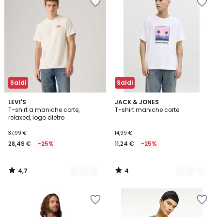
Saldi
Saldi
4,7
4
2
LEVI'S
4
JACK & JONES
/ 5
/
T-shirt a maniche corte,
T-shirt maniche corte
Colori
Colori
5
relaxed, logo dietro
37,99 €
14,99 €
28,49 €
-25%
11,24 €
-25%
4,7
4
/
/
5
5