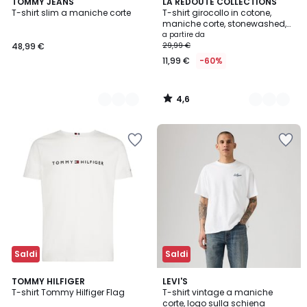
4,6
2
TOMMY JEANS
4
LA REDOUTE COLLECTIONS
/ 5
T-shirt slim a maniche corte
T-shirt girocollo in cotone,
Colori
Colori
maniche corte, stonewashed,
effetto lavato
a partire da
48,99 €
29,99 €
11,99 €
-60%
4,6
/
5
Saldi
Saldi
4,6
2
TOMMY HILFIGER
LEVI'S
/ 5
T-shirt Tommy Hilfiger Flag
T-shirt vintage a maniche
Colori
corte, logo sulla schiena