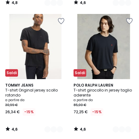
4,8
4,6
/
/
5
5
Saldi
Saldi
4,6
4,6
3
TOMMY JEANS
4
POLO RALPH LAUREN
/ 5
/ 5
T-shirt Original jersey scollo
T-shirt girocollo in jersey taglio
Colori
Colori
rotondo
aderente
a partire da
a partire da
30,99 €
85,00 €
26,34 €
-15%
72,25 €
-15%
4,6
4,6
/
/
5
5