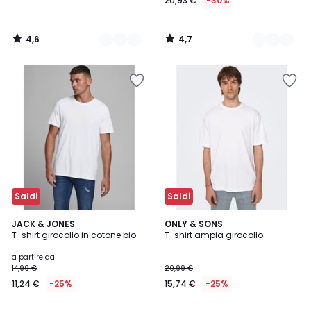
20,93 €
-30%
4,6
4,7
/
/
5
5
Saldi
Saldi
4,7
4,9
6
JACK & JONES
5
ONLY & SONS
/ 5
/ 5
T-shirt girocollo in cotone bio
T-shirt ampia girocollo
Colori
Colori
a partire da
14,99 €
20,99 €
11,24 €
-25%
15,74 €
-25%