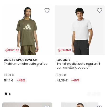
5
5
Outlet
Outlet
5
ADIDAS SPORTSWEAR
2
LACOSTE
/
T-shirt maniche corte grafica
T-shirt elasticizzata regular fit
Colori
5
con colletto jacquard
32,99 €
87,99 €
18,14 €
-45%
48,39 €
-45%
5
/
5