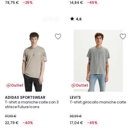
78,75 €
-25%
14,84 €
-45%
4,6
/
5
Outlet
Outlet
5
5
ADIDAS SPORTSWEAR
LEVI'S
/
/
T-shirt a maniche corte con 3
T-shirt girocollo maniche corte
5
5
strisce Future Icons
37,99 €
30,99 €
22,79 €
-40%
17,04 €
-45%