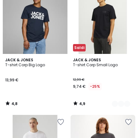
Saldi
4,8
4,9
JACK & JONES
2
JACK & JONES
/ 5
/ 5
T-shirt Corp Big Logo
T-shirt Corp Small Logo
Colori
13,99 €
12,99 €
9,74 €
-25%
4,8
4,9
/
/
5
5