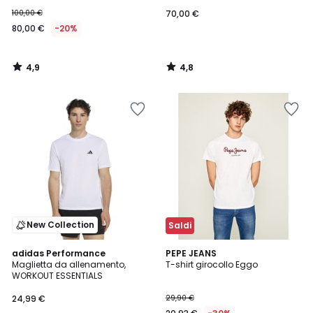
100,00 €
70,00 €
80,00 €
-20%
4,9
4,8
/
/
5
5
New Collection
Saldi
4,6
4,7
3
adidas Performance
3
PEPE JEANS
/ 5
/ 5
Maglietta da allenamento,
T-shirt girocollo Eggo
Colori
Colori
WORKOUT ESSENTIALS
24,99 €
29,90 €