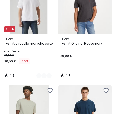
Saldi
4,5
4,7
8
LEVI'S
LEVI'S
/ 5
/ 5
T-shirt girocollo maniche corte
T-shirt Original Housemark
Colori
a partire da
37,99 €
26,99 €
26,59 €
-30%
4,5
4,7
/
/
5
5