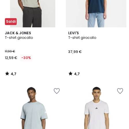
Saldi
4,7
4,7
JACK & JONES
LEVI'S
/ 5
/ 5
T-shirt girocollo
T-shirt girocollo
17,99 €
37,99 €
12,59 €
-30%
4,7
4,7
/
/
5
5