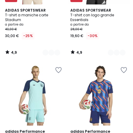
4,9
4,9
2
ADIDAS SPORTSWEAR
2
ADIDAS SPORTSWEAR
/ 5
/ 5
T-shirt a maniche corte
T-shirt con logo grande
Colori
Colori
Stadium
Essentials
a partire da
a partire da
40,00 €
28,00 €
30,00 €
-25%
19,60 €
-30%
4,9
4,9
/
/
5
5
4,8
4,9
adidas Performance
adidas Performance