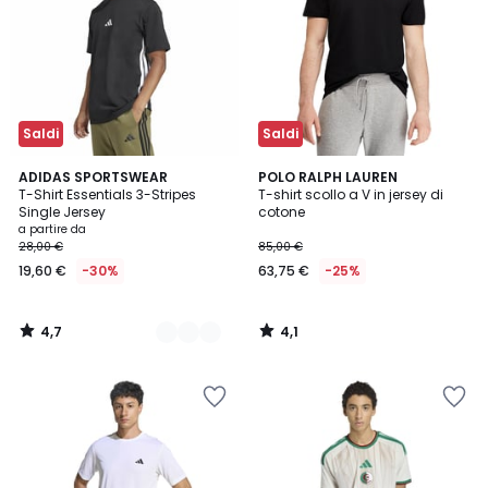
Saldi
Saldi
4,7
4,1
2
ADIDAS SPORTSWEAR
POLO RALPH LAUREN
/ 5
/ 5
T-Shirt Essentials 3-Stripes
T-shirt scollo a V in jersey di
Colori
Single Jersey
cotone
a partire da
28,00 €
85,00 €
19,60 €
-30%
63,75 €
-25%
4,7
4,1
/
/
5
5