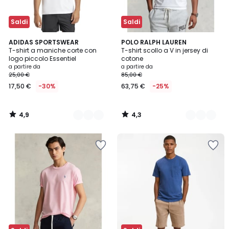
Saldi
Saldi
4,9
4,3
6
ADIDAS SPORTSWEAR
2
POLO RALPH LAUREN
/ 5
/ 5
T-shirt a maniche corte con
T-shirt scollo a V in jersey di
Colori
Colori
logo piccolo Essentiel
cotone
a partire da
a partire da
25,00 €
85,00 €
17,50 €
-30%
63,75 €
-25%
4,9
4,3
/
/
5
5