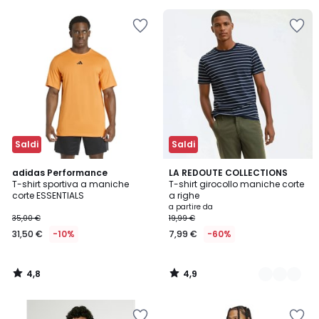
Saldi
Saldi
4,8
4,9
adidas Performance
2
LA REDOUTE COLLECTIONS
/ 5
/ 5
T-shirt sportiva a maniche
T-shirt girocollo maniche corte
Colori
corte ESSENTIALS
a righe
a partire da
35,00 €
19,99 €
31,50 €
-10%
7,99 €
-60%
4,8
4,9
/
/
5
5