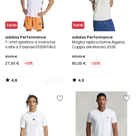
Saldi
Saldi
4,8
4,9
3
adidas Performance
adidas Performance
/ 5
/ 5
T-shirt sportiva a maniche
Maglia replica Home Algeria,
Colori
corte a 3 bande ESSENTIALS
Coppa del Mondo 2026
30,00 €
100,00 €
27,00 €
-10%
80,00 €
-20%
4,8
4,9
/
/
5
5