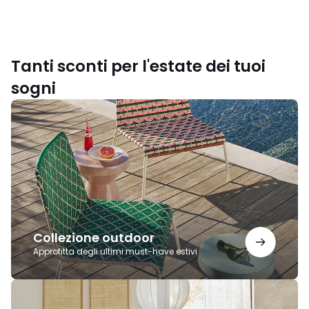
Tanti sconti per l'estate dei tuoi
sogni
Collezione
outdoor
Collezione outdoor
Approfitta degli ultimi must-have estivi
L'eleganza
del