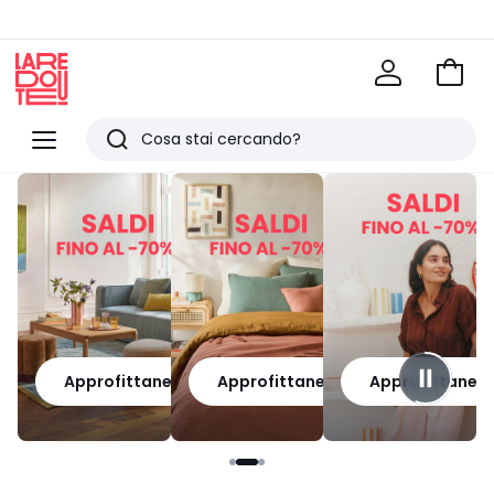
Vai
al
La
carrel
Redoute
Menu
Ricerca
Ultimi
articoli
visti
Approfittane
Approfittane
Approfittane