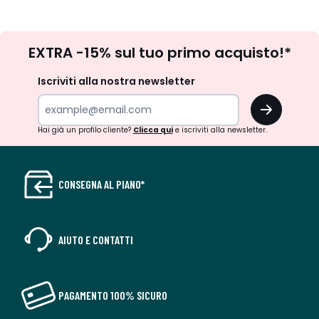
-
-
défiler
défile
à
à
Iscrizione
gauche
droit
EXTRA -15% sul tuo primo acquisto!*
newsletter
Iscriviti alla nostra newsletter
OK
Hai già un profilo cliente?
Clicca qui
e iscriviti alla newsletter.
CONSEGNA AL PIANO*
AIUTO E CONTATTI
PAGAMENTO 100% SICURO