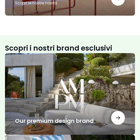
Scopri le nostre novità
Scopri i nostri brand esclusivi
Our
premium
design
brand
Our premium design brand
Il