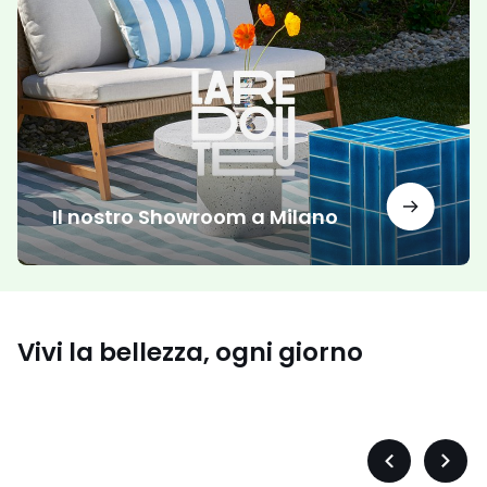
nostro
Showroom
a
Milano
Il nostro Showroom a Milano
Comfort
ed
Vivi la bellezza, ogni giorno
eleganza
ad ogni
Moda
passo
bambini
Sandali
Moda
bambin
Précédent
Suiva