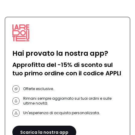
-
-
défiler
défile
à
à
gauche
droit
Hai provato la nostra app?
Approfitta del -15% di sconto sul
tuo primo ordine con il codice APPLI
Offerte esclusive.
Rimani sempre aggiornato sui tuoi ordini e sulle
ultime novità.
Un'esperienza di acquisto personalizzata.
Scarica la nostra app