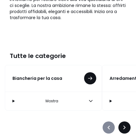
ci sceglie. La nostra ambizione rimane la stessa: offrirti
prodotti affidabili, eleganti e accessibili. Inizia ora a
trasformare la tua casa.
Tutte le categorie
Biancheria per la casa
Arredament
Mostra
Précédent
Suiva