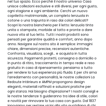
nel tuo spazio. Ecco perché il nostro universo Casa
unisce collezioni esclusive e stili diversi, per ogni gusto,
ogni stagione e ogni ambiente. Cerchi un nuovo
copriletto matrimoniale, un completo lenzuola in
cotone o una trapunta in raso dai colori delicati?
Scopri la nostra biancheria per il letto: lenzuola tinta
unita o stampate, morbide al tatto e pronte a dare
nuova vita al tuo letto. Tutti i nostri prodotti sono
pensati per garantire qualità e comfort, anno dopo
anno. Navigare sul nostro sito è semplice: immagini
chiare, dimensioni precise, recensioni autentiche.
Confronta, visualizza, scegli… e acquista in tutta
sicurezza. Pagamenti protetti, consegna a domicilio o
in punto di ritiro, tracciamento in tempo reale e reso
gratuito in caso di ripensamento: pensiamo a tutto
per rendere la tua esperienza più fluida. E per chi ama
l’arredamento con personalità, le nostre collezioni La
Redoute Intérieurs e AMPM propongono design
eleganti, materiali raffinati e soluzioni pratiche per
ogni stanza. Hai bisogno d’ispirazione? I nostri consigli e
le nostre tendenze ti guideranno tra idee di stile, colori
e novità per rinnovare la tua casa con gusto. Dal 1837
innoviamo per restare vicini alla vita quotidiana di chi