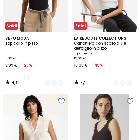
Saldi
Saldi
4,5
4,1
2
VERO MODA
2
LA REDOUTE COLLECTIONS
/ 5
/ 5
Top collo in pizzo
Canottiera con scollo a V e
Colori
Colori
dettaglio in pizzo
a partire da
11,99 €
19,99 €
8,99 €
-25%
10,99 €
-45%
4,5
4,1
/
/
5
5