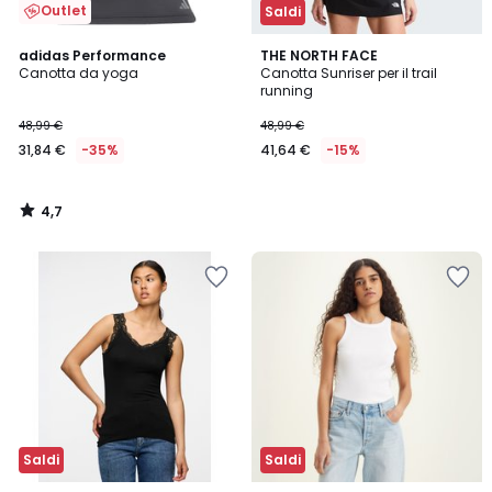
Outlet
Saldi
4,7
adidas Performance
THE NORTH FACE
/ 5
Canotta da yoga
Canotta Sunriser per il trail
running
48,99 €
48,99 €
31,84 €
-35%
41,64 €
-15%
4,7
/
5
Saldi
Saldi