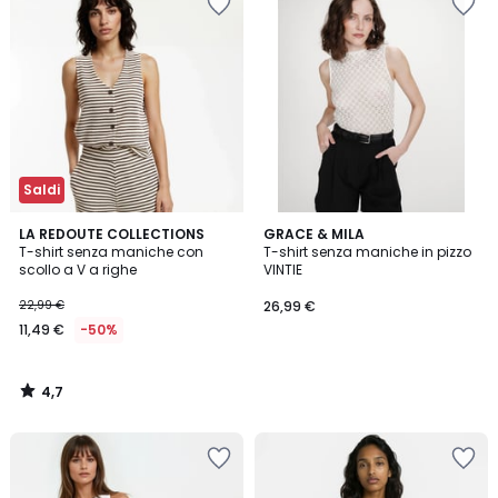
Saldi
4,7
LA REDOUTE COLLECTIONS
GRACE & MILA
/ 5
T-shirt senza maniche con
T-shirt senza maniche in pizzo
scollo a V a righe
VINTIE
22,99 €
26,99 €
11,49 €
-50%
4,7
/
5