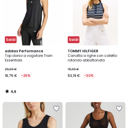
Saldi
Saldi
4,6
adidas Performance
TOMMY HILFIGER
/ 5
Top dorso a vogatore Train
Canotta a righe con colletto
Essentials
rotondo abbottonato
25,00 €
75,99 €
18,75 €
-25%
53,19 €
-30%
4,6
/
5