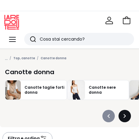
Vai
al
La
carrel
Redoute
Menu
Ricerca
Ultimi
...
articoli
Top, canotte
Canotte donna
visti
Canotte donna
Canotte taglie forti
Canotte nere
donna
donna
Précédent
Suivan
-
-
défiler
défiler
à
à
Filtra e ordina