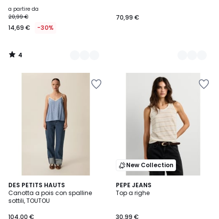
5
a partire da
20,99 €
70,99 €
14,69 €
-30%
4
/
5
New Collection
DES PETITS HAUTS
PEPE JEANS
Canotta a pois con spalline
Top a righe
sottili, TOUTOU
104,00 €
30,99 €