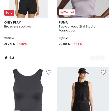
Outlet
Saldi
4,2
ONLY PLAY
2
PUMA
/ 5
Brassiere sportivo
Top da yoga 2in1 Studio
Colori
Foundation
28,99 €
37,99 €
21,74 €
-25%
20,89 €
-45%
4,2
/
5