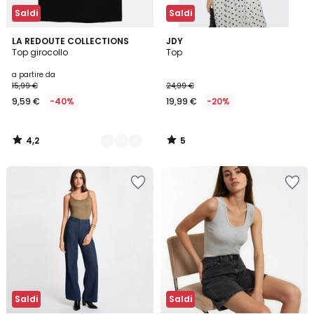
Saldi
Saldi
4,2
5
2
LA REDOUTE COLLECTIONS
JDY
/ 5
/
Top girocollo
Top
Colori
5
a partire da
15,99 €
24,99 €
9,59 €
-40%
19,99 €
-20%
4,2
5
/
/
5
5
Saldi
Saldi