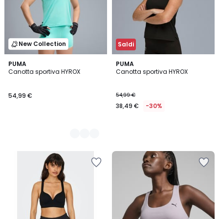
New Collection
Saldi
2
PUMA
PUMA
Canotta sportiva HYROX
Canotta sportiva HYROX
Colori
54,99 €
54,99 €
38,49 €
-30%