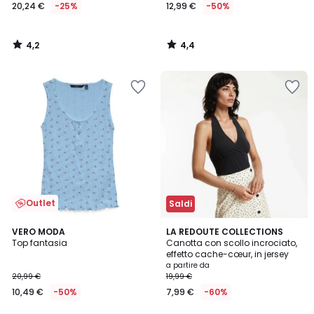
20,24 €
-25%
12,99 €
-50%
4,2
4,4
/
/
5
5
Outlet
Saldi
3
VERO MODA
2
LA REDOUTE COLLECTIONS
/
Top fantasia
Canotta con scollo incrociato,
Colori
5
effetto cache-cœur, in jersey
a partire da
20,99 €
19,99 €
10,49 €
-50%
7,99 €
-60%