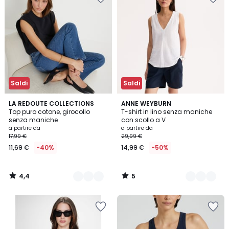
Saldi
Saldi
4,4
5
3
LA REDOUTE COLLECTIONS
3
ANNE WEYBURN
/ 5
/
Top puro cotone, girocollo
T-shirt in lino senza maniche
Colori
Colori
5
senza maniche
con scollo a V
a partire da
a partire da
17,99 €
29,99 €
11,69 €
-40%
14,99 €
-50%
4,4
5
/
/
5
5