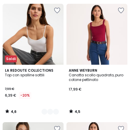
50%
di
sconto
applicato.
Saldi
4,6
4,5
2
LA REDOUTE COLLECTIONS
ANNE WEYBURN
/ 5
/ 5
Top con spalline sottili
Canotta scollo quadrato, puro
Colori
cotone pettinato
7,99 €
17,99 €
6,39 €
-20%
4,6
4,5
/
/
5
5