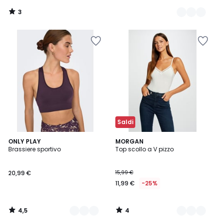
3
/
5
Saldi
4,5
4
2
ONLY PLAY
2
MORGAN
/ 5
/
Brassiere sportivo
Top scollo a V pizzo
Colori
Colori
5
20,99 €
15,99 €
11,99 €
-25%
4,5
4
/
/