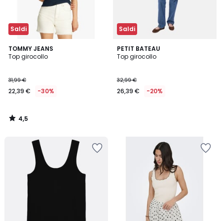
Saldi
Saldi
4,5
TOMMY JEANS
PETIT BATEAU
/ 5
Top girocollo
Top girocollo
31,99 €
32,99 €
22,39 €
-30%
26,39 €
-20%
4,5
/
5