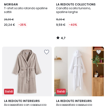
4,7
MORGAN
LA REDOUTE COLLECTIONS
/ 5
T-shirt scollo rotondo spalline
Canotta scollo tunisino,
sottili
spalline larghe
26,99 €
15,99 €
20,24 €
-25%
9,59 €
-40%
4,7
/
5
Saldi
Saldi
4,3
4,5
8
LA REDOUTE INTERIEURS
11
LA REDOUTE INTERIEURS
/ 5
/ 5
Accappatoio con cappuccio
Accappatoio cappuccio