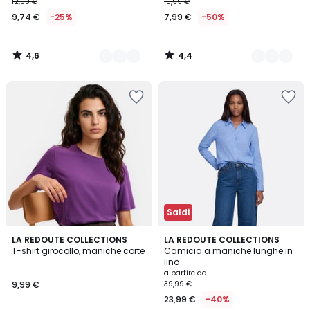
12,99 €
15,99 €
9,74 €
-25%
7,99 €
-50%
4,6
4,4
/
/
5
5
Saldi
4,6
4,7
2
LA REDOUTE COLLECTIONS
3
LA REDOUTE COLLECTIONS
/ 5
/ 5
T-shirt girocollo, maniche corte
Camicia a maniche lunghe in
Colori
Colori
lino
a partire da
9,99 €
39,99 €
23,99 €
-40%