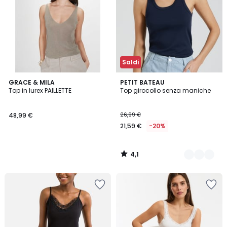
Saldi
4,1
GRACE & MILA
2
PETIT BATEAU
/ 5
Top in lurex PAILLETTE
Top girocollo senza maniche
Colori
48,99 €
26,99 €
21,59 €
-20%
4,1
/
5