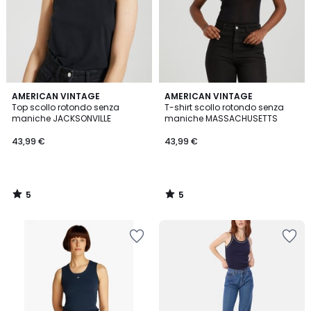
5
5
AMERICAN VINTAGE
AMERICAN VINTAGE
/
/
Top scollo rotondo senza
T-shirt scollo rotondo senza
5
5
maniche JACKSONVILLE
maniche MASSACHUSETTS
43,99 €
43,99 €
5
5
/
/
5
5