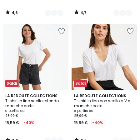
4,6
4,7
/
/
5
5
Saldi
Saldi
4,4
4,7
7
LA REDOUTE COLLECTIONS
6
LA REDOUTE COLLECTIONS
/ 5
/ 5
T-shirt in lino scollo rotondo
T-shirt in lino con scollo a V e
Colori
Colori
maniche corte
maniche corte
a partire da
a partire da
25,99 €
25,99 €
15,59 €
-40%
15,59 €
-40%