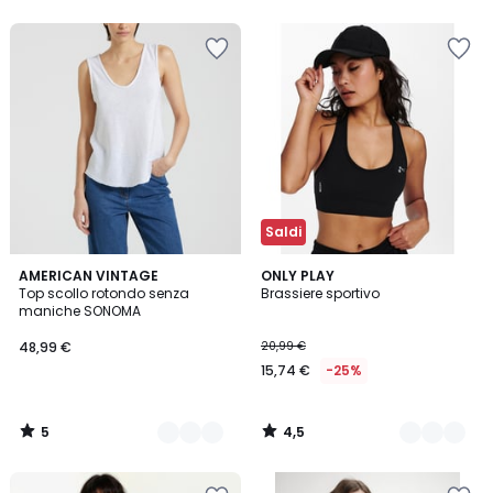
5
5
Saldi
5
4,5
3
AMERICAN VINTAGE
2
ONLY PLAY
/
/ 5
Top scollo rotondo senza
Brassiere sportivo
Colori
Colori
5
maniche SONOMA
48,99 €
20,99 €
15,74 €
-25%
5
4,5
/
/
5
5