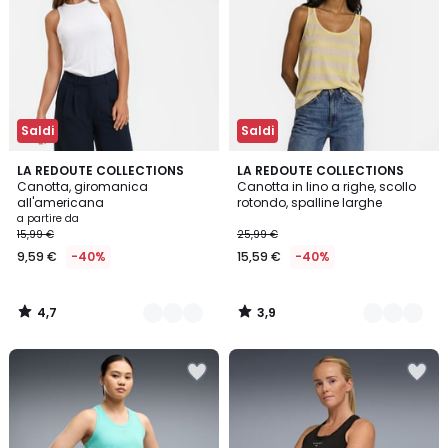
Saldi
Saldi
4,7
3,9
3
LA REDOUTE COLLECTIONS
2
LA REDOUTE COLLECTIONS
/ 5
/ 5
Canotta, giromanica
Canotta in lino a righe, scollo
Colori
Colori
all'americana
rotondo, spalline larghe
a partire da
15,99 €
25,99 €
9,59 €
-40%
15,59 €
-40%
4,7
3,9
/
/
5
5