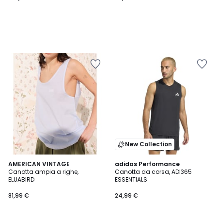
New Collection
4,9
AMERICAN VINTAGE
adidas Performance
/ 5
Canotta ampia a righe,
Canotta da corsa, ADI365
ELUABIRD
ESSENTIALS
81,99 €
24,99 €