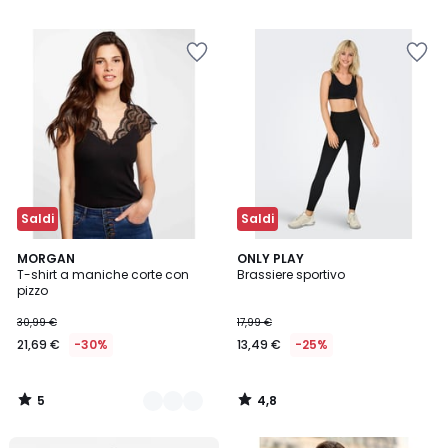
5
Saldi
Saldi
5
4,8
2
MORGAN
ONLY PLAY
/
/ 5
T-shirt a maniche corte con
Brassiere sportivo
Colori
5
pizzo
30,99 €
17,99 €
21,69 €
-30%
13,49 €
-25%
5
4,8
/
/
5
5