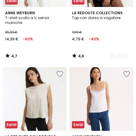
Saldi
Saldi
4,7
4,6
ANNE WEYBURN
2
LA REDOUTE COLLECTIONS
/ 5
/ 5
T-shirt scollo a V, senza
Top con dorso a vogatore
Colori
maniche
35,99 €
7,99 €
14,39 €
-60%
4,79 €
-40%
4,7
4,6
/
/
5
5
Saldi
Saldi