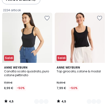
gauche
droite
2224 articoli
Saldi
Saldi
4,5
4,5
3
ANNE WEYBURN
2
ANNE WEYBURN
/ 5
/ 5
Canotta scollo quadrato, puro
Top girocollo, cotone & modal
Colori
Colori
cotone pettinato
8,99
17,99 €
15,99 €
€
8,99 €
-50%
7,99 €
-50%
Invece
di
17,99
4,5
4,5
€
/
/
5
5