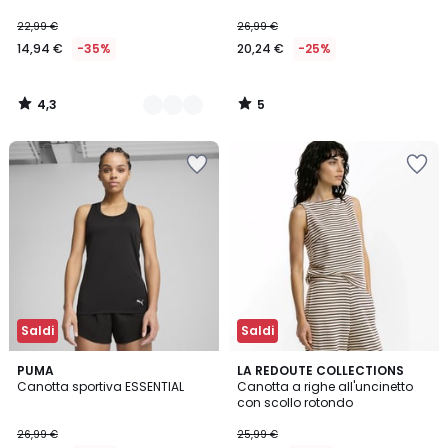
22,99 €
26,99 €
14,94 €
-35%
20,24 €
-25%
4,3
5
/
/
5
5
Saldi
Saldi
4,2
4,4
PUMA
LA REDOUTE COLLECTIONS
/ 5
/ 5
Canotta sportiva ESSENTIAL
Canotta a righe all'uncinetto
con scollo rotondo
26,99 €
25,99 €