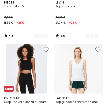
4,6
4,6
2
PIECES
2
LEVI'S
/ 5
/ 5
Top scollo a V
Top in cotone
Colori
Colori
15,99 €
28,99 €
11,99 €
-25%
21,74 €
-25%
4,6
4,6
/
/
5
5
Saldi
4
2
ONLY PLAY
2
LACOSTE
/
Crop-top Jaia senza cuciture
Top girocollo senza maniche
Colori
Colori