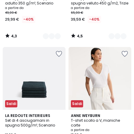
Colori
Colori
adulto 350 g/m², Scenario
spugna velluto 450 g/m2, Trizie
a partire da
a partire da
49,99 €
65,99 €
29,99 €
-40%
39,59 €
-40%
4,3
4,5
/
/
5
5
Saldi
Saldi
4,6
4,4
12
LA REDOUTE INTERIEURS
3
ANNE WEYBURN
/ 5
/ 5
Set di 4 asciugamani in
T-shirt scollo a V, maniche
Colori
Colori
spugna 500g/m², Scenario
corte
a partire da