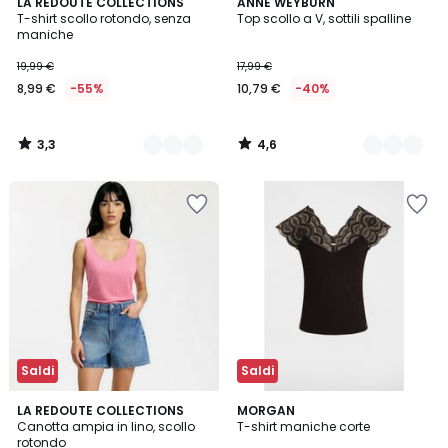
3,3
4,6
2
LA REDOUTE COLLECTIONS
2
ANNE WEYBURN
/ 5
/ 5
T-shirt scollo rotondo, senza
Top scollo a V, sottili spalline
Colori
Colori
maniche
19,99 €
17,99 €
8,99 €
-55%
10,79 €
-40%
3,3
4,6
/
/
5
5
Saldi
Saldi
4,3
5
3
LA REDOUTE COLLECTIONS
MORGAN
/ 5
/
Canotta ampia in lino, scollo
T-shirt maniche corte
Colori
5
rotondo