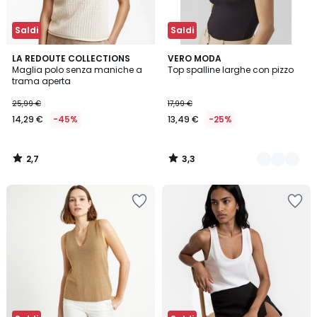
Saldi
Saldi
2,7
3,3
LA REDOUTE COLLECTIONS
2
VERO MODA
/ 5
/ 5
Maglia polo senza maniche a
Top spalline larghe con pizzo
Colori
trama aperta
25,99 €
17,99 €
14,29 €
-45%
13,49 €
-25%
2,7
3,3
/
/
5
5