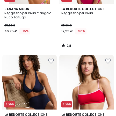
2,8
BANANA MOON
LA REDOUTE COLLECTIONS
/ 5
Reggiseno per bikini triangolo
Reggiseno per bikini
Nuco Tortuga
55,00 €
35,99 €
46,75 €
-15%
17,99 €
-50%
2,8
/
5
Saldi
Saldi
4
4
LA REDOUTE COLLECTIONS
2
LA REDOUTE COLLECTIONS