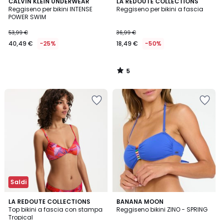
5
CALVIN KLEIN UNDERWEAR
LA REDOUTE COLLECTIONS
/
Reggiseno per bikini INTENSE
Reggiseno per bikini a fascia
5
POWER SWIM
53,99 €
36,99 €
40,49 €
-25%
18,49 €
-50%
5
/
5
Saldi
2
LA REDOUTE COLLECTIONS
BANANA MOON
/
Top bikini a fascia con stampa
Reggiseno bikini ZINO - SPRING
5
Tropical