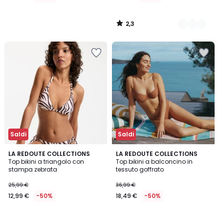
di
32,99
2,3
€
/
5
40%
di
sconto
applicato.
Saldi
Saldi
4,5
2
LA REDOUTE COLLECTIONS
LA REDOUTE COLLECTIONS
/ 5
/
Top bikini a triangolo con
Top bikini a balconcino in
5
stampa zebrata
tessuto goffrato
25,99 €
36,99 €
12,99 €
-50%
18,49 €
-50%