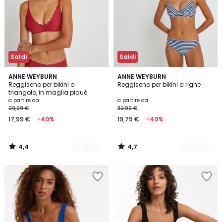
Saldi
Saldi
4,4
4,7
2
ANNE WEYBURN
2
ANNE WEYBURN
/ 5
/ 5
Reggiseno per bikini a
Reggiseno per bikini a righe
Colori
Colori
triangolo, in maglia piqué
a partire da
a partire da
29,99 €
32,99 €
17,99 €
-40%
19,79 €
-40%
4,4
4,7
/
/
5
5