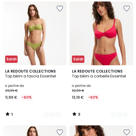
Saldi
Saldi
1
3
3
LA REDOUTE COLLECTIONS
3
LA REDOUTE COLLECTIONS
/
/
Top bikini a fascia Essentiel
Top bikini a corbeille Essentiel
Colori
Colori
5
5
a partire da
a partire da
29,99 €
32,99 €
11,99 €
-60%
13,19 €
-60%
1
3
/
/
5
5