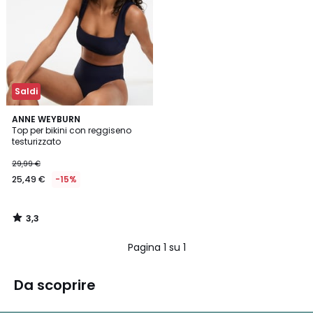
Saldi
3,3
ANNE WEYBURN
/ 5
Top per bikini con reggiseno
testurizzato
29,99 €
25,49 €
-15%
3,3
/
5
Pagina 1 su 1
Da scoprire