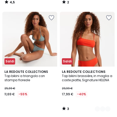
4,5
2
/
/
5
5
Saldi
Saldi
3
LA REDOUTE COLLECTIONS
2
LA REDOUTE COLLECTIONS
/
Top bikini a triangolo con
Top bikini brassière, in maglia a
Colori
5
stampa floreale
coste piatte, Signature HELENA
25,99 €
29,99 €
11,69 €
-55%
17,99 €
-40%
3
/
5