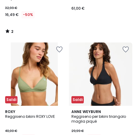
32,99 €
61,00 €
16,49 €
-50%
2
/
5
Saldi
Saldi
4,6
2
ROXY
ANNE WEYBURN
/ 5
Reggiseno bikini ROXY LOVE
Reggiseno per bikini triangolo
Colori
maglia piqué
40,00 €
29,99 €