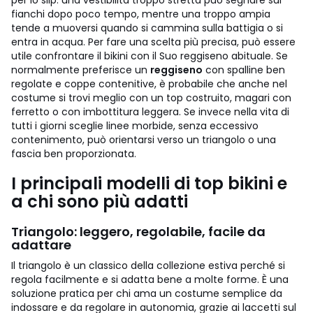
per lo slip: una vestibilità troppo stretta può segnare sui
fianchi dopo poco tempo, mentre una troppo ampia
tende a muoversi quando si cammina sulla battigia o si
entra in acqua.
Per fare una scelta più precisa, può essere
utile confrontare il bikini con il Suo reggiseno abituale. Se
normalmente preferisce un
reggiseno
con spalline ben
regolate e coppe contenitive, è probabile che anche nel
costume si trovi meglio con un top costruito, magari con
ferretto o con imbottitura leggera. Se invece nella vita di
tutti i giorni sceglie linee morbide, senza eccessivo
contenimento, può orientarsi verso un triangolo o una
fascia ben proporzionata.
I principali modelli di top bikini e
a chi sono più adatti
Triangolo: leggero, regolabile, facile da
adattare
Il triangolo è un classico della collezione estiva perché si
regola facilmente e si adatta bene a molte forme. È una
soluzione pratica per chi ama un costume semplice da
indossare e da regolare in autonomia, grazie ai laccetti sul