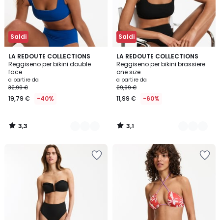
Saldi
Saldi
3,3
3,1
2
LA REDOUTE COLLECTIONS
2
LA REDOUTE COLLECTIONS
/ 5
/
Reggiseno per bikini double
Reggiseno per bikini brassiere
Colori
Colori
5
face
one size
a partire da
a partire da
32,99 €
29,99 €
19,79 €
-40%
11,99 €
-60%
3,3
3,1
/
/
5
5