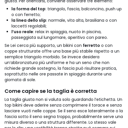
giusta.
Per orientarsi, conviene osservare tre elementi:
la forma del top
: triangolo, fascia, balconcino, push up
o con ferretto;
la linea dello slip
: normale, vita alta, brasiliana o con
laccetti regolabili;
l’uso reale
: relax in spiaggia, nuoto in piscina,
passeggiata sul lungomare, aperitivo con pareo.
Se Lei cerca più supporto, un bikini con
ferretto
o con
coppe strutturate offre una base più stabile rispetto a un
semplice triangolo morbido. Se invece desidera
un’abbronzatura più uniforme e ha un seno che non
richiede grande sostegno, la fascia può risultare pratica,
soprattutto nelle ore passate in spiaggia durante una
giornata di sole.
Come capire se la taglia è corretta
La taglia giusta non si valuta solo guardando l’etichetta. Un
top bikini deve aderire senza comprimere il torace e senza
lasciare vuoti nelle coppe. Se il seno esce lateralmente o la
fascia sotto il seno segna troppo, probabilmente serve una
misura diversa o una struttura differente. Lo stesso vale