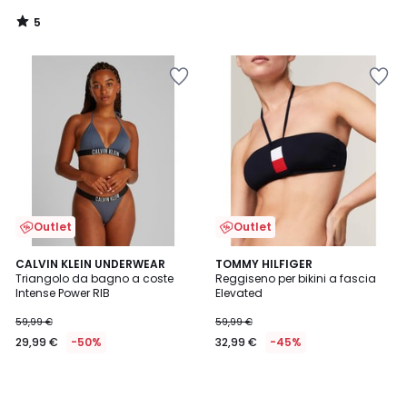
5
/
5
Outlet
Outlet
CALVIN KLEIN UNDERWEAR
TOMMY HILFIGER
Triangolo da bagno a coste
Reggiseno per bikini a fascia
Intense Power RIB
Elevated
59,99 €
59,99 €
29,99 €
-50%
32,99 €
-45%