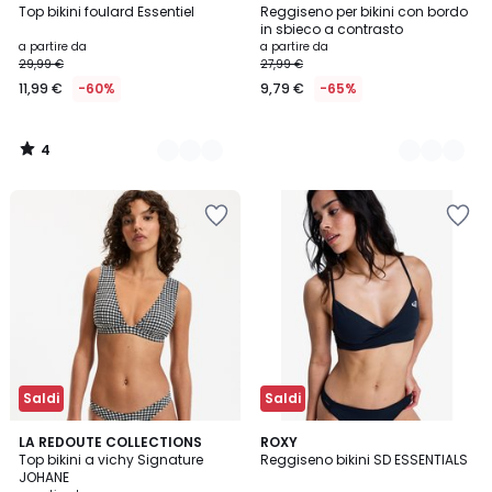
/
Top bikini foulard Essentiel
Reggiseno per bikini con bordo
Colori
Colori
5
in sbieco a contrasto
a partire da
a partire da
29,99 €
27,99 €
11,99 €
-60%
9,79 €
-65%
4
/
5
Saldi
Saldi
4
2
LA REDOUTE COLLECTIONS
ROXY
/
Top bikini a vichy Signature
Reggiseno bikini SD ESSENTIALS
Colori
5
JOHANE