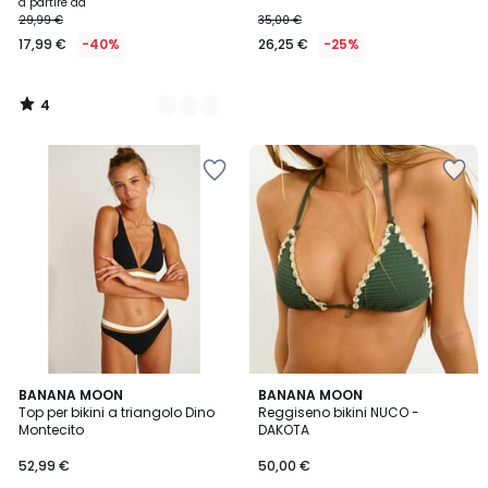
a partire da
29,99 €
35,00 €
17,99 €
-40%
26,25 €
-25%
4
/
5
BANANA MOON
BANANA MOON
Top per bikini a triangolo Dino
Reggiseno bikini NUCO -
Montecito
DAKOTA
52,99 €
50,00 €