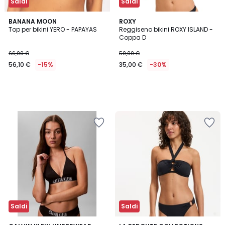
Saldi
Saldi
BANANA MOON
ROXY
Top per bikini YERO - PAPAYAS
Reggiseno bikini ROXY ISLAND -
Coppa D
66,00 €
50,00 €
56,10 €
-15%
35,00 €
-30%
Saldi
Saldi