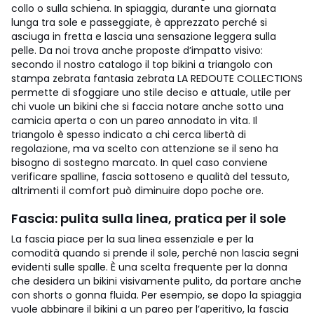
collo o sulla schiena. In spiaggia, durante una giornata
lunga tra sole e passeggiate, è apprezzato perché si
asciuga in fretta e lascia una sensazione leggera sulla
pelle.
Da noi trova anche proposte d’impatto visivo:
secondo il nostro catalogo il top bikini a triangolo con
stampa zebrata fantasia zebrata LA REDOUTE COLLECTIONS
permette di sfoggiare uno stile deciso e attuale, utile per
chi vuole un bikini che si faccia notare anche sotto una
camicia aperta o con un pareo annodato in vita.
Il
triangolo è spesso indicato a chi cerca libertà di
regolazione, ma va scelto con attenzione se il seno ha
bisogno di sostegno marcato. In quel caso conviene
verificare spalline, fascia sottoseno e qualità del tessuto,
altrimenti il comfort può diminuire dopo poche ore.
Fascia: pulita sulla linea, pratica per il sole
La fascia piace per la sua linea essenziale e per la
comodità quando si prende il sole, perché non lascia segni
evidenti sulle spalle. È una scelta frequente per la donna
che desidera un bikini visivamente pulito, da portare anche
con shorts o gonna fluida. Per esempio, se dopo la spiaggia
vuole abbinare il bikini a un pareo per l’aperitivo, la fascia