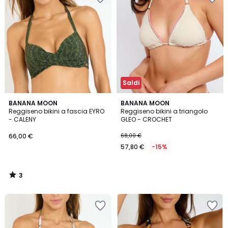
Saldi
3
BANANA MOON
BANANA MOON
/
Reggiseno bikini a fascia EYRO
Reggiseno bikini a triangolo
5
- CALENY
GLEO - CROCHET
66,00 €
68,00 €
57,80 €
-15%
3
/
5