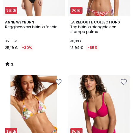
Saldi
Saldi
3
ANNE WEYBURN
LA REDOUTE COLLECTIONS
/
Reggiseno per bikini a fascia
Top bikini a triangolo con
5
stampa palme
35,99 €
30,99 €
25,19 €
-30%
13,94 €
-55%
3
/
5
Saldi
Saldi