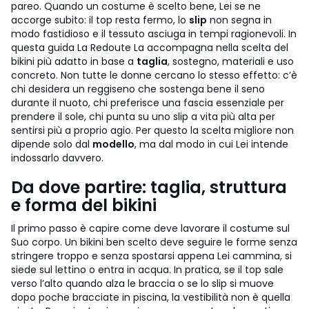
pareo. Quando un costume è scelto bene, Lei se ne
accorge subito: il top resta fermo, lo
slip
non segna in
modo fastidioso e il tessuto asciuga in tempi ragionevoli.
In
questa guida La Redoute La accompagna nella scelta del
bikini più adatto in base a
taglia
, sostegno, materiali e uso
concreto. Non tutte le donne cercano lo stesso effetto: c’è
chi desidera un reggiseno che sostenga bene il seno
durante il nuoto, chi preferisce una fascia essenziale per
prendere il sole, chi punta su uno slip a vita più alta per
sentirsi più a proprio agio. Per questo la scelta migliore non
dipende solo dal
modello
, ma dal modo in cui Lei intende
indossarlo davvero.
Da dove partire: taglia, struttura
e forma del bikini
Il primo passo è capire come deve lavorare il costume sul
Suo corpo. Un bikini ben scelto deve seguire le forme senza
stringere troppo e senza spostarsi appena Lei cammina, si
siede sul lettino o entra in acqua. In pratica, se il top sale
verso l’alto quando alza le braccia o se lo slip si muove
dopo poche bracciate in piscina, la vestibilità non è quella