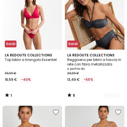
Saldi
Saldi
1
5
LA REDOUTE COLLECTIONS
2
LA REDOUTE COLLECTIONS
/
/
Top bikini a triangolo Essentiel
Reggiseno per bikini a fascia in
Colori
5
5
rete con fibra metallizzata
a partire da
30,99 €
29,99 €
18,59 €
-40%
13,49 €
-55%
1
5
/
/
5
5