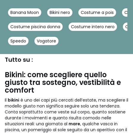
Banana Moon
Bikini nero
Costume a pois
Cos
Costume piscina donna
Costume intero nero
Cos
Speedo
Vogatore
Tutto su :
Bikini: come scegliere quello
giusto tra sostegno, vestibilità e
comfort
Il
bikini
è uno dei capi più cercati dell’estate, ma scegliere il
modello giusto non significa seguire solo una tendenza.
Conta soprattutto come veste sul corpo, quanto sostiene
durante i movimenti e quanto risulta comodo nelle
situazioni reali: una giornata al
mare
, qualche vasca in
piscina, un pomeriggio al sole seguito da un aperitivo con il