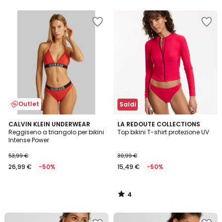
Outlet
Saldi
4
CALVIN KLEIN UNDERWEAR
LA REDOUTE COLLECTIONS
/
Reggiseno a triangolo per bikini
Top bikini T-shirt protezione UV
5
Intense Power
53,99 €
30,99 €
26,99 €
-50%
15,49 €
-50%
4
/
5