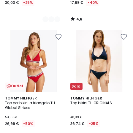
30,00 €
-25%
17,99 €
-40%
4,6
/
5
Outlet
Saldi
5
TOMMY HILFIGER
TOMMY HILFIGER
/
Top per bikini a triangolo TH
Top bikini TH ORIGINALS
5
Global Stripes
53,99 €
48,99 €
26,99 €
-50%
36,74 €
-25%