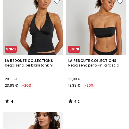
Saldi
Saldi
4
4,2
LA REDOUTE COLLECTIONS
LA REDOUTE COLLECTIONS
/
/ 5
Reggiseno per bikini tankini
Reggiseno per bikini a fascia
5
29,99 €
22,99 €
23,99 €
-20%
18,39 €
-20%
4
4,2
/
/
5
5