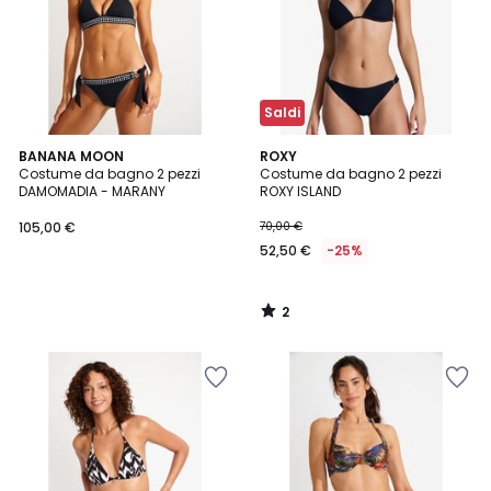
Saldi
2
BANANA MOON
ROXY
/
Costume da bagno 2 pezzi
Costume da bagno 2 pezzi
5
DAMOMADIA - MARANY
ROXY ISLAND
105,00 €
70,00 €
52,50 €
-25%
2
/
5