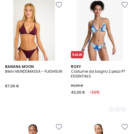
Saldi
BANANA MOON
2
ROXY
Bikini MUNDOMASSA - FLASHSUN
Costume da bagno 2 pezzi PT
Colori
ESSENTIALS
87,00 €
60,00 €
42,00 €
-30%