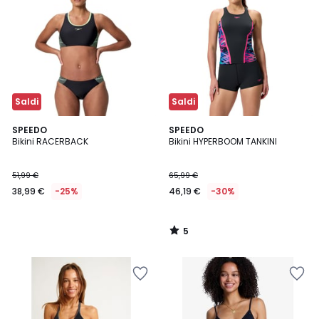
Saldi
Saldi
5
SPEEDO
SPEEDO
/
Bikini RACERBACK
Bikini HYPERBOOM TANKINI
5
51,99 €
65,99 €
38,99 €
-25%
46,19 €
-30%
5
/
5