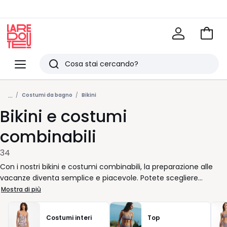
Vai
al
La
carrel
Redoute
Menu
Ricerca
Ultimi
...
articoli
Costumi da bagno
Bikini
Bikini e costumi
visti
combinabili
34
Con i nostri bikini e costumi combinabili, la preparazione alle
vacanze diventa semplice e piacevole. Potete scegliere
liberamente ogni pezzo, abbinando reggiseno e slip secondo le
Mostra di più
vostre esigenze e il vostro stile. Le diverse forme di coppe e
fasce vi permettono di comporre il costume perfetto per il
Costumi interi
Top
mare o la piscina, con la sicurezza di una vestibilità su misura.