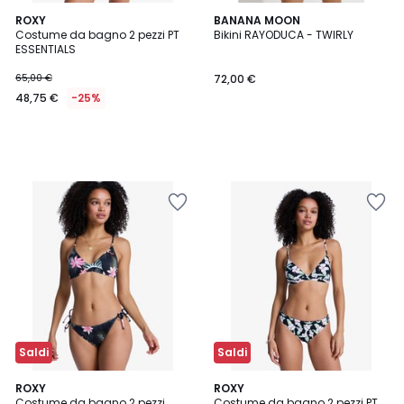
ROXY
BANANA MOON
Costume da bagno 2 pezzi PT
Bikini RAYODUCA - TWIRLY
ESSENTIALS
65,00 €
72,00 €
48,75 €
-25%
Saldi
Saldi
4
ROXY
ROXY
/
Costume da bagno 2 pezzi
Costume da bagno 2 pezzi PT