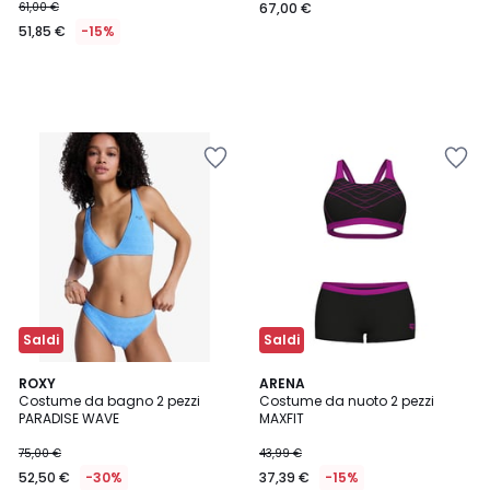
61,00 €
67,00 €
51,85 €
-15%
Saldi
Saldi
ROXY
ARENA
Costume da bagno 2 pezzi
Costume da nuoto 2 pezzi
PARADISE WAVE
MAXFIT
75,00 €
43,99 €
52,50 €
-30%
37,39 €
-15%