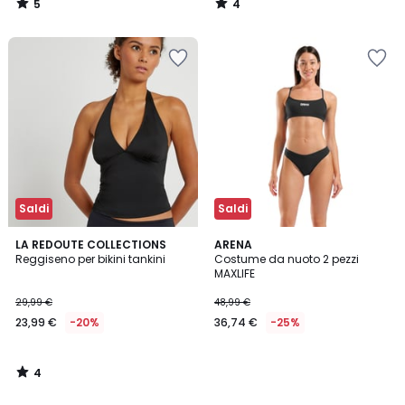
5
4
/
/
5
5
Saldi
Saldi
4
LA REDOUTE COLLECTIONS
ARENA
/
Reggiseno per bikini tankini
Costume da nuoto 2 pezzi
5
MAXLIFE
29,99 €
48,99 €
23,99 €
-20%
36,74 €
-25%
4
/
5