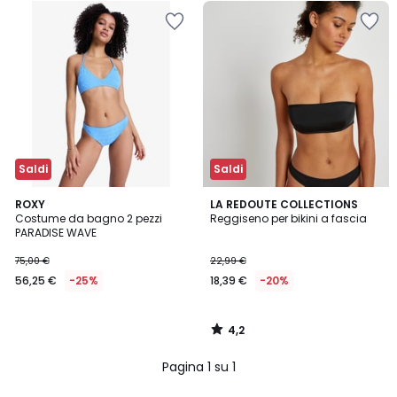
Saldi
Saldi
4,2
ROXY
LA REDOUTE COLLECTIONS
/ 5
Costume da bagno 2 pezzi
Reggiseno per bikini a fascia
PARADISE WAVE
75,00 €
22,99 €
56,25 €
-25%
18,39 €
-20%
4,2
/
5
Pagina 1 su 1