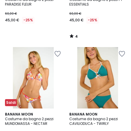
5
PARADISE FLEUR
ESSENTIALS
60,00 €
60,00 €
45,00 €
-25%
45,00 €
-25%
4
/
5
Saldi
BANANA MOON
BANANA MOON
Costume da bagno 2 pezzi
Costume da bagno 2 pezzi
MUNDOMASSA - NECTAR
CAVILIODUCA - TWIRLY