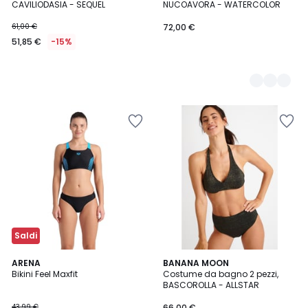
CAVILIODASIA - SEQUEL
NUCOAVORA - WATERCOLOR
51,85
61,00 €
72,00 €
€
51,85 €
-15%
Invece
di
61,00
€
15%
di
sconto
applicato.
Saldi
5
ARENA
2
BANANA MOON
/
Bikini Feel Maxfit
Costume da bagno 2 pezzi,
Colori
5
BASCOROLLA - ALLSTAR
43,99 €
66,00 €