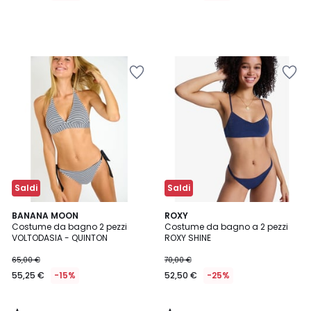
Saldi
Saldi
5
4
BANANA MOON
ROXY
/
/
Costume da bagno 2 pezzi
Costume da bagno a 2 pezzi
5
5
VOLTODASIA - QUINTON
ROXY SHINE
65,00 €
70,00 €
55,25 €
-15%
52,50 €
-25%