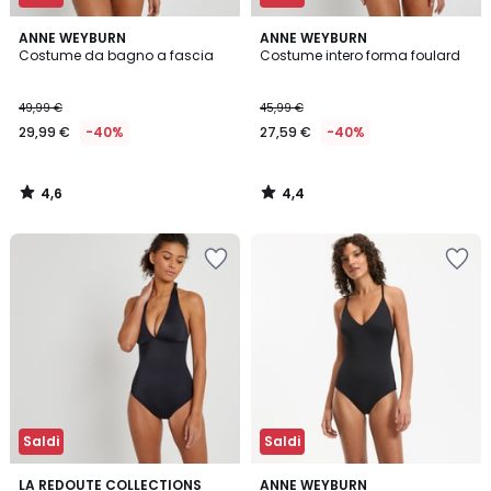
4,6
4,4
ANNE WEYBURN
ANNE WEYBURN
/ 5
/ 5
Costume da bagno a fascia
Costume intero forma foulard
49,99 €
45,99 €
29,99 €
-40%
27,59 €
-40%
4,6
4,4
/
/
5
5
Saldi
Saldi
4,2
4,6
LA REDOUTE COLLECTIONS
3
ANNE WEYBURN