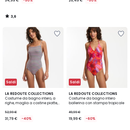
34,99 €
-50%
26,49 €
-50%
3,6
/
5
Saldi
Saldi
4,2
LA REDOUTE COLLECTIONS
LA REDOUTE COLLECTIONS
/ 5
Costume da bagno intero, a
Costume da bagno intero
righe, maglia a costine piatte,
ballerina con stampa tropicale
Signature HELENA
52,99 €
49,99 €
31,79 €
-40%
19,99 €
-60%