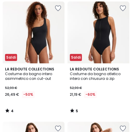
Saldi
Saldi
4
5
LA REDOUTE COLLECTIONS
LA REDOUTE COLLECTIONS
/
/
Costume da bagno intero
Costume da bagno atletico
5
5
asimmetrico con cut-out
intero con chiusura a zip
52,99 €
52,99 €
26,49 €
-50%
21,19 €
-60%
4
5
/
/
5
5