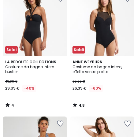
Saldi
Saldi
4
4,8
LA REDOUTE COLLECTIONS
ANNE WEYBURN
/
/ 5
Costume da bagno intero
Costume da bagno intero,
5
bustier
effetto ventre piatto
49,99 €
65,99 €
29,99 €
-40%
26,39 €
-60%
4
4,8
/
/
5
5