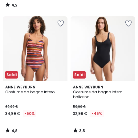
4,2
/
5
Saldi
Saldi
4,8
3,5
ANNE WEYBURN
ANNE WEYBURN
/ 5
/ 5
Costume da bagno intero
Costume da bagno intero
ballerina
69,99 €
59,99 €
34,99 €
-50%
32,99 €
-45%
4,8
3,5
/
/
5
5