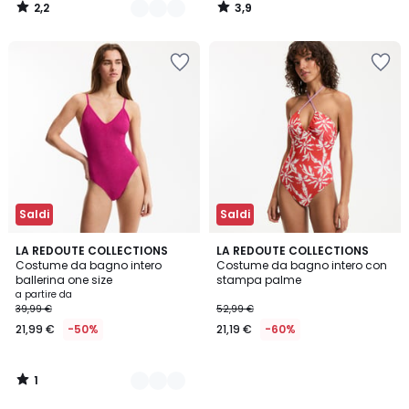
2,2
3,9
/
/
5
5
Saldi
Saldi
1
2
LA REDOUTE COLLECTIONS
LA REDOUTE COLLECTIONS
/
Costume da bagno intero
Costume da bagno intero con
Colori
5
ballerina one size
stampa palme
a partire da
39,99 €
52,99 €
21,99 €
-50%
21,19 €
-60%
1
/
5