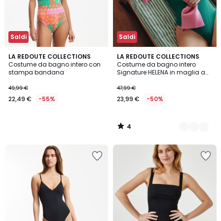
Saldi
Saldi
4
LA REDOUTE COLLECTIONS
2
LA REDOUTE COLLECTIONS
/
Costume da bagno intero con
Costume da bagno intero
Colori
5
stampa bandana
Signature HELENA in maglia a
coste piatte
49,99 €
47,99 €
22,49 €
-55%
23,99 €
-50%
4
/
5