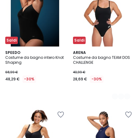
Saldi
Saldi
SPEEDO
3
ARENA
Costume da bagno intero Knot
Costume da bagno TEAM DOS
Colori
Shaping
CHALLENGE
68,99 €
40,99 €
48,29 €
-30%
28,69 €
-30%