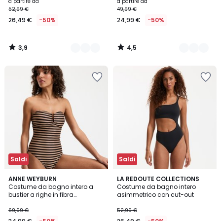
righe
a partire da
a partire da
52,99 €
49,99 €
26,49 €
-50%
24,99 €
-50%
3,9
4,5
/
/
5
5
Saldi
Saldi
3,6
ANNE WEYBURN
LA REDOUTE COLLECTIONS
/ 5
Costume da bagno intero a
Costume da bagno intero
bustier a righe in fibra
asimmetrico con cut-out
metallizzata
69,99 €
52,99 €