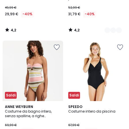
49,99 €
52,99 €
29,99 €
-40%
31,79 €
-40%
4,2
4,2
/
/
5
5
Saldi
Saldi
3,5
4,6
ANNE WEYBURN
SPEEDO
/ 5
/ 5
Costume da bagno intero,
Costume intero da piscina
senza spalline, a righe
multicolori
69,99 €
67,99 €