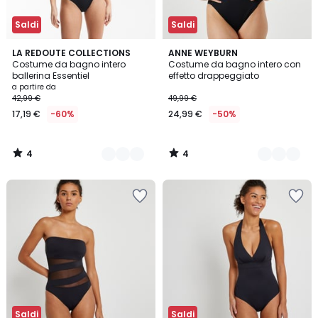
Saldi
Saldi
4
4
2
LA REDOUTE COLLECTIONS
3
ANNE WEYBURN
/
/
Costume da bagno intero
Costume da bagno intero con
Colori
Colori
5
5
ballerina Essentiel
effetto drappeggiato
a partire da
42,99 €
49,99 €
17,19 €
-60%
24,99 €
-50%
4
4
/
/
5
5
Saldi
Saldi