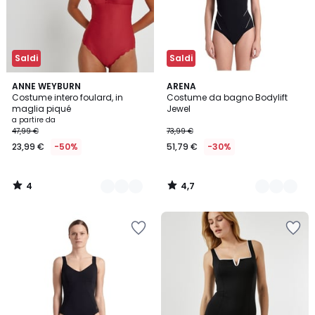
Saldi
Saldi
4
4,7
3
ANNE WEYBURN
2
ARENA
/
/ 5
Costume intero foulard, in
Costume da bagno Bodylift
Colori
Colori
5
maglia piqué
Jewel
a partire da
47,99 €
73,99 €
23,99 €
-50%
51,79 €
-30%
4
4,7
/
/
5
5