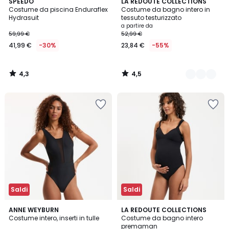
4,3
4,5
SPEEDO
2
LA REDOUTE COLLECTIONS
/ 5
/ 5
Costume da piscina Enduraflex
Costume da bagno intero in
Colori
Hydrasuit
tessuto testurizzato
a partire da
59,99 €
52,99 €
41,99 €
-30%
23,84 €
-55%
4,3
4,5
/
/
5
5
Saldi
Saldi
4,2
4,2
ANNE WEYBURN
2
LA REDOUTE COLLECTIONS
/ 5
/ 5
Costume intero, inserti in tulle
Costume da bagno intero
Colori
premaman