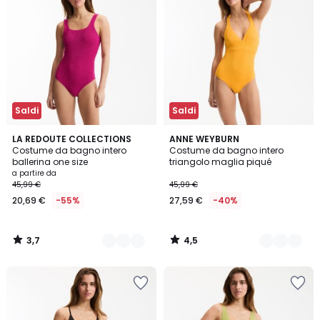
Saldi
Saldi
3,7
4,5
2
LA REDOUTE COLLECTIONS
2
ANNE WEYBURN
/ 5
/ 5
Costume da bagno intero
Costume da bagno intero
Colori
Colori
ballerina one size
triangolo maglia piqué
a partire da
45,99 €
45,99 €
20,69 €
-55%
27,59 €
-40%
3,7
4,5
/
/
5
5