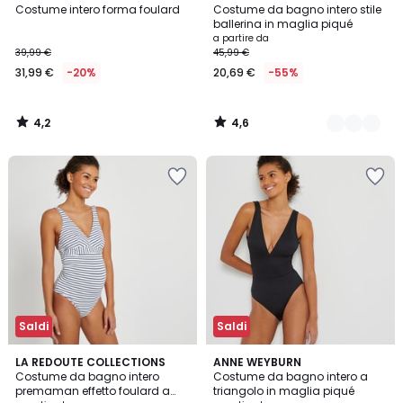
/ 5
/ 5
Costume intero forma foulard
Costume da bagno intero stile
Colori
ballerina in maglia piqué
a partire da
39,99 €
45,99 €
31,99 €
-20%
20,69 €
-55%
4,2
4,6
/
/
5
5
Saldi
Saldi
3,9
4,5
2
LA REDOUTE COLLECTIONS
2
ANNE WEYBURN
/ 5
/ 5
Costume da bagno intero
Costume da bagno intero a
Colori
Colori
premaman effetto foulard a
triangolo in maglia piqué