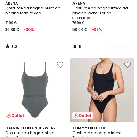
3,2
5
ARENA
2
ARENA
/ 5
/
Costume da bagno intero da
Costume da bagno intero da
Colori
5
piscina Maxlife eco
piscina Water Touch
a partire da
51,99 €
76,99 €
36,39 €
-30%
50,04 €
-35%
3,2
5
/
/
5
5
Outlet
Outlet
CALVIN KLEIN UNDERWEAR
TOMMY HILFIGER
Costume da bagno intero
Costume da bagno intero