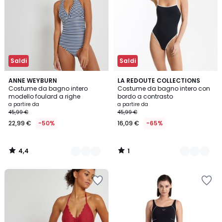
Saldi
Saldi
4,4
1
2
ANNE WEYBURN
2
LA REDOUTE COLLECTIONS
/ 5
/
Costume da bagno intero
Costume da bagno intero con
Colori
Colori
5
modello foulard a righe
bordo a contrasto
a partire da
a partire da
45,99 €
45,99 €
22,99 €
-50%
16,09 €
-65%
4,4
1
/
/
5
5