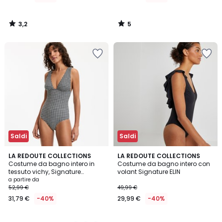
di
42,99
3,2
5
€
/
/
5
5
50%
di
sconto
applicato.
Saldi
Saldi
2,2
3,9
2
LA REDOUTE COLLECTIONS
LA REDOUTE COLLECTIONS
/ 5
/ 5
Costume da bagno intero in
Costume da bagno intero con
Colori
tessuto vichy, Signature
volant Signature ELIN
JOHANE
a partire da
52,99 €
49,99 €
31,79 €
-40%
29,99 €
-40%