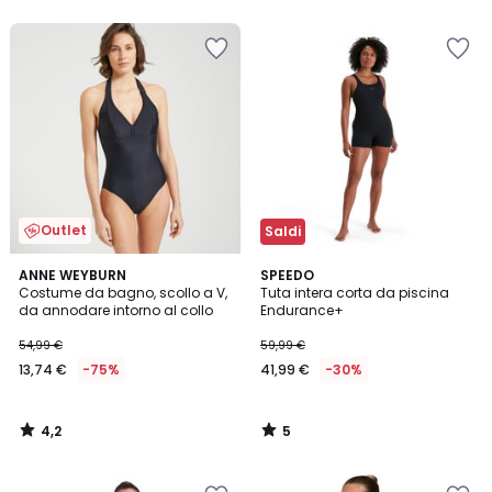
5
5
Outlet
Saldi
4,2
5
ANNE WEYBURN
SPEEDO
/ 5
/
Costume da bagno, scollo a V,
Tuta intera corta da piscina
5
da annodare intorno al collo
Endurance+
54,99 €
59,99 €
13,74 €
-75%
41,99 €
-30%
4,2
5
/
/
5
5