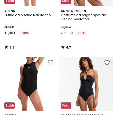
Saldi
Saldi
3,9
4,7
ARENA
ANNE WEYBURN
/ 5
/ 5
Tutina da piscina Maxlife eco
Costume da bagno speciale
piscina, nuotatore
61,99 €
59,99 €
43,39 €
-30%
29,99 €
-50%
3,9
4,7
/
/
5
5
Saldi
Saldi