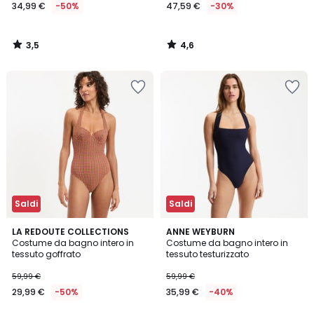
34,99 €
-50%
47,59 €
-30%
3,5
4,6
/
/
5
5
Saldi
Saldi
2,3
LA REDOUTE COLLECTIONS
ANNE WEYBURN
/ 5
Costume da bagno intero in
Costume da bagno intero in
tessuto goffrato
tessuto testurizzato
59,99 €
59,99 €
29,99 €
-50%
35,99 €
-40%