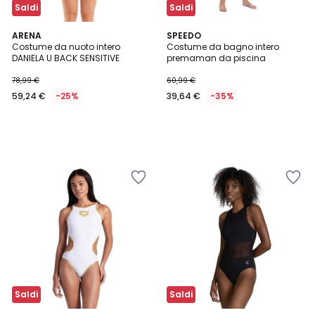
Saldi
Saldi
ARENA
SPEEDO
Costume da nuoto intero
Costume da bagno intero
DANIELA U BACK SENSITIVE
premaman da piscina
78,99 €
60,99 €
59,24 €
-25%
39,64 €
-35%
Saldi
Saldi