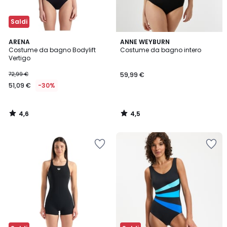
Saldi
4,6
4,5
ARENA
ANNE WEYBURN
/ 5
/ 5
Costume da bagno Bodylift
Costume da bagno intero
Vertigo
72,99 €
59,99 €
51,09 €
-30%
4,6
4,5
/
/
5
5