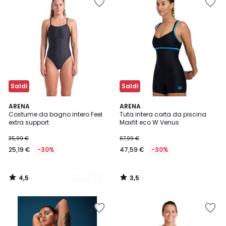
Saldi
Saldi
4,5
3,5
2
ARENA
ARENA
/ 5
/ 5
Costume da bagno intero Feel
Tuta intera corta da piscina
Colori
extra support
Maxfit eco W Venus
35,99 €
67,99 €
25,19 €
-30%
47,59 €
-30%
4,5
3,5
/
/
5
5