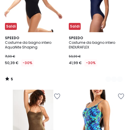
Saldi
Saldi
5
SPEEDO
2
SPEEDO
/
Costume da bagno intero
Costume da bagno intero
Colori
5
AquaNite Shaping
ENDURAFLEX
71,99 €
59,99 €
50,39 €
-30%
41,99 €
-30%
5
/
5