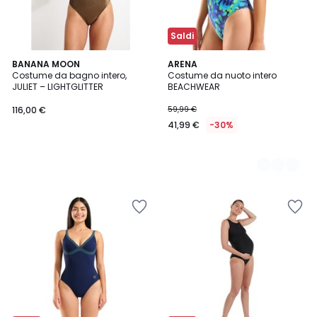
Saldi
BANANA MOON
2
ARENA
Costume da bagno intero,
Costume da nuoto intero
Colori
JULIET – LIGHTGLITTER
BEACHWEAR
116,00 €
59,99 €
41,99 €
-30%