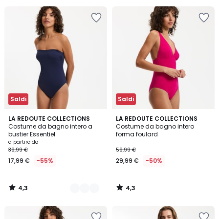
Saldi
Saldi
4,3
4,3
3
LA REDOUTE COLLECTIONS
LA REDOUTE COLLECTIONS
/ 5
/ 5
Costume da bagno intero a
Costume da bagno intero
Colori
bustier Essentiel
forma foulard
a partire da
39,99 €
59,99 €
17,99 €
-55%
29,99 €
-50%
4,3
4,3
/
/
5
5