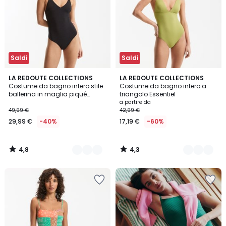
Saldi
Saldi
4,8
4,3
2
LA REDOUTE COLLECTIONS
3
LA REDOUTE COLLECTIONS
/ 5
/ 5
Costume da bagno intero stile
Costume da bagno intero a
Colori
Colori
ballerina in maglia piqué
triangolo Essentiel
iridescente
a partire da
49,99 €
42,99 €
29,99 €
-40%
17,19 €
-60%
4,8
4,3
/
/
5
5