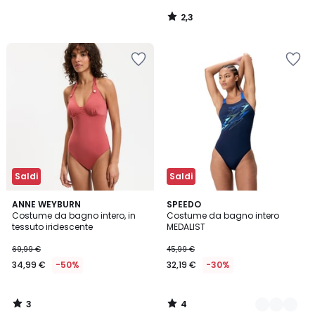
2,3
/
5
Saldi
Saldi
3
4
ANNE WEYBURN
2
SPEEDO
/
/
Costume da bagno intero, in
Costume da bagno intero
Colori
5
5
tessuto iridescente
MEDALIST
69,99 €
45,99 €
34,99 €
-50%
32,19 €
-30%
3
4
/
/