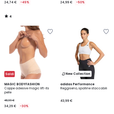
24,74 €
-45%
24,99 €
-50%
4
/
5
New Collection
Saldi
2,7
MAGIC BODYFASHION
adidas Performance
/ 5
Coppe adesive magic lift-its
Reggiseno, spalline staccabili
pelle
48,99 €
43,99 €
34,29 €
-30%