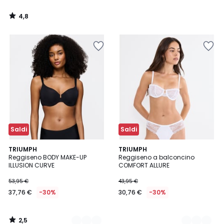
4,8
/
5
Saldi
Saldi
2,5
3
TRIUMPH
2
TRIUMPH
/ 5
Reggiseno BODY MAKE-UP
Reggiseno a balconcino
Colori
Colori
ILLUSION CURVE
COMFORT ALLURE
53,95 €
43,95 €
37,76 €
-30%
30,76 €
-30%
2,5
/