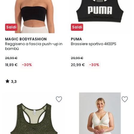
Saldi
Saldi
3,3
MAGIC BODYFASHION
PUMA
/ 5
Reggiseno a fascia push-up in
Brassiere sportivo 4KEEPS
bambù
26,99 €
29,99 €
18,89 €
-30%
20,99 €
-30%
3,3
/
5