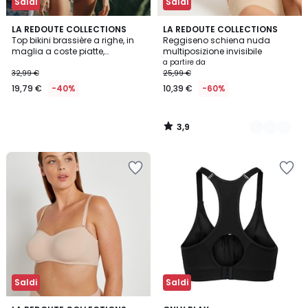
Saldi
Saldi
3,9
LA REDOUTE COLLECTIONS
2
LA REDOUTE COLLECTIONS
/ 5
Top bikini brassière a righe, in
Reggiseno schiena nuda
Colori
maglia a coste piatte,
multiposizione invisibile
Signature HELENA
a partire da
32,99 €
25,99 €
19,79 €
-40%
10,39 €
-60%
3,9
/
5
Saldi
Saldi