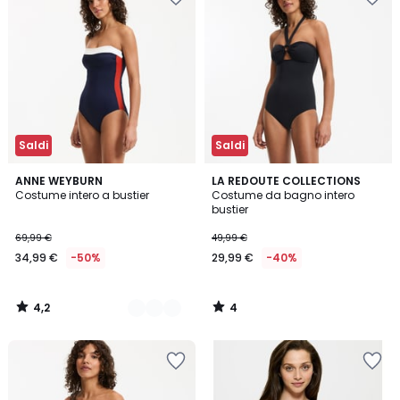
Saldi
Saldi
4,2
4
2
ANNE WEYBURN
LA REDOUTE COLLECTIONS
/ 5
/
Costume intero a bustier
Costume da bagno intero
Colori
5
bustier
69,99 €
49,99 €
34,99 €
-50%
29,99 €
-40%
4,2
4
/
/
5
5