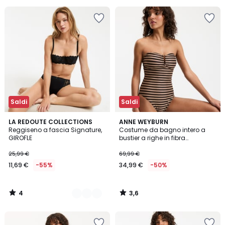
40%
di
sconto
applicato.
Saldi
Saldi
4
3,6
2
LA REDOUTE COLLECTIONS
ANNE WEYBURN
/
/ 5
Reggiseno a fascia Signature,
Costume da bagno intero a
Colori
5
GIROFLE
bustier a righe in fibra
metallizzata
25,99 €
69,99 €
11,69 €
-55%
34,99 €
-50%
4
3,6
/
/
5
5