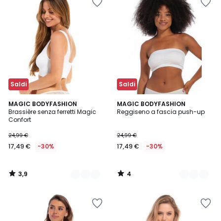
Saldi
Saldi
3,9
4
3
MAGIC BODYFASHION
3
MAGIC BODYFASHION
/ 5
/
Brassière senza ferretti Magic
Reggiseno a fascia push-up
Colori
Colori
5
Confort
24,99 €
24,99 €
17,49 €
-30%
17,49 €
-30%
3,9
4
/
/
5
5