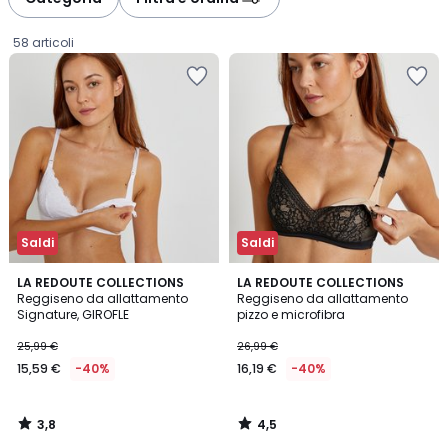
gauche
droite
58 articoli
Saldi
Saldi
3,8
4,5
LA REDOUTE COLLECTIONS
LA REDOUTE COLLECTIONS
/ 5
/ 5
Reggiseno da allattamento
Reggiseno da allattamento
Signature, GIROFLE
pizzo e microfibra
15,59
25,99 €
26,99 €
€
15,59 €
-40%
16,19 €
-40%
Invece
di
25,99
3,8
4,5
€
/
/
5
5