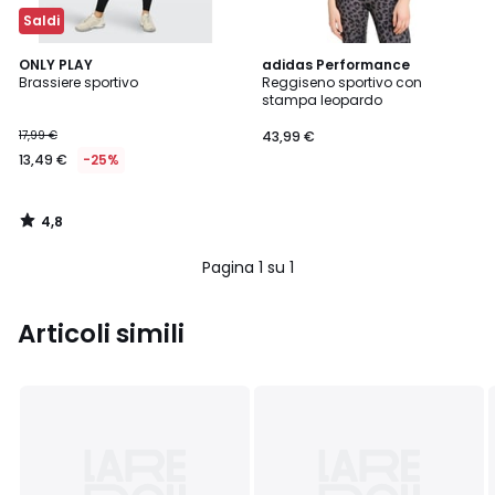
Saldi
4,8
ONLY PLAY
adidas Performance
/ 5
Brassiere sportivo
Reggiseno sportivo con
stampa leopardo
17,99 €
43,99 €
13,49 €
-25%
4,8
/
5
Pagina 1 su 1
Articoli simili