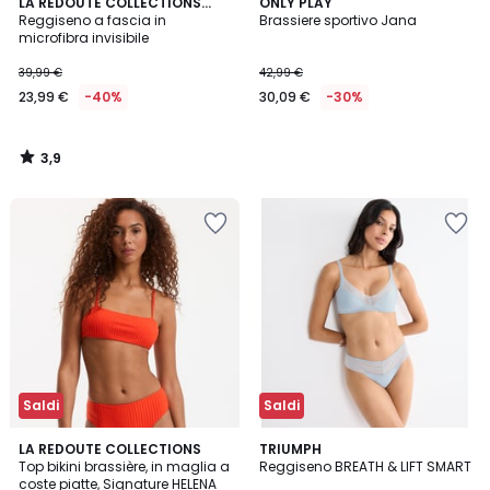
3,9
LA REDOUTE COLLECTIONS
ONLY PLAY
/ 5
PLUS
Reggiseno a fascia in
Brassiere sportivo Jana
microfibra invisibile
39,99 €
42,99 €
23,99 €
-40%
30,09 €
-30%
3,9
/
5
Saldi
Saldi
3
2
LA REDOUTE COLLECTIONS
2
TRIUMPH
/
Top bikini brassière, in maglia a
Reggiseno BREATH & LIFT SMART
Colori
Colori
5
coste piatte, Signature HELENA