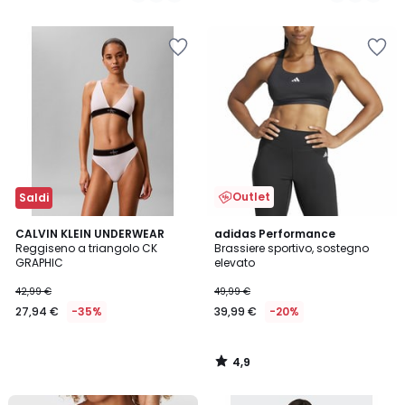
5
Outlet
Saldi
4,9
CALVIN KLEIN UNDERWEAR
adidas Performance
/ 5
Reggiseno a triangolo CK
Brassiere sportivo, sostegno
GRAPHIC
elevato
42,99 €
49,99 €
27,94 €
-35%
39,99 €
-20%
4,9
/
5