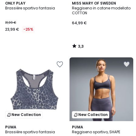
3,3
ONLY PLAY
MISS MARY OF SWEDEN
/ 5
Brassière sportivo fantasia
Reggiseno in cotone modellato
COTTON
31,99 €
64,99 €
23,99 €
-25%
3,3
/
5
New Collection
New Collection
PUMA
PUMA
Brassière sportivo fantasia
Reggiseno sportivo, SHAPE