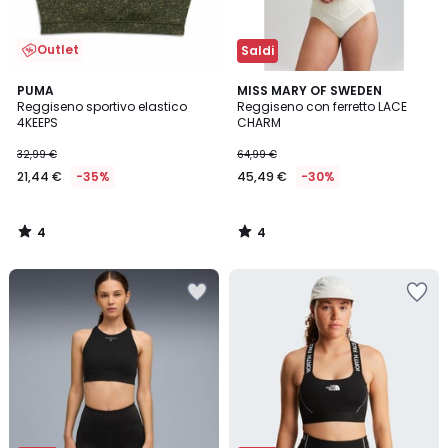
Outlet
Saldi
4
4
PUMA
MISS MARY OF SWEDEN
/
/
Reggiseno sportivo elastico
Reggiseno con ferretto LACE
5
5
4KEEPS
CHARM
32,99 €
64,99 €
21,44 €
-35%
45,49 €
-30%
4
4
/
/
5
5