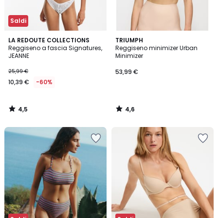
Saldi
4,5
4,6
LA REDOUTE COLLECTIONS
TRIUMPH
/ 5
/ 5
Reggiseno a fascia Signatures,
Reggiseno minimizer Urban
JEANNE
Minimizer
25,99 €
53,99 €
10,39 €
-60%
4,5
4,6
/
/
5
5