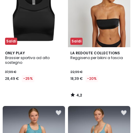
Saldi
Saldi
4,2
ONLY PLAY
LA REDOUTE COLLECTIONS
/ 5
Brassier sportiva ad alto
Reggiseno per bikini a fascia
sostegno
37,99 €
22,99 €
28,49 €
-25%
18,39 €
-20%
4,2
/
5