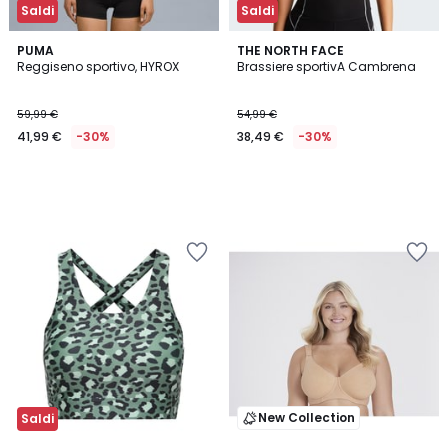
Saldi
Saldi
PUMA
THE NORTH FACE
Reggiseno sportivo, HYROX
Brassiere sportivA Cambrena
59,99 €
54,99 €
41,99 €
-30%
38,49 €
-30%
New Collection
Saldi