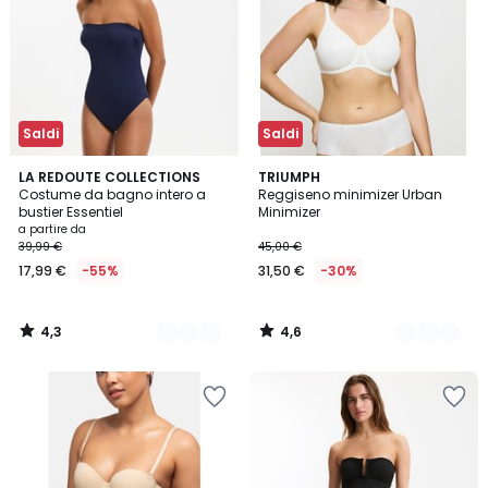
Saldi
Saldi
4,3
4,6
3
LA REDOUTE COLLECTIONS
2
TRIUMPH
/ 5
/ 5
Costume da bagno intero a
Reggiseno minimizer Urban
Colori
Colori
bustier Essentiel
Minimizer
a partire da
39,99 €
45,00 €
17,99 €
-55%
31,50 €
-30%
4,3
4,6
/
/
5
5