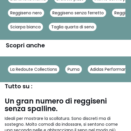
Reggiseno nero
Reggiseno senza ferretto
Reggise
Sciarpa bianca
Taglia quarta di seno
Scopri anche
La Redoute Collections
Puma
Adidas Performanc
Tutto su :
Un gran numero di reggiseni
senza spalline.
Ideali per mostrare la scollatura. Sono discreti ma di
sostegno. Molto comodi da indossare, si sentono come
una seconda pelle e abbracciano il seno nel modo più