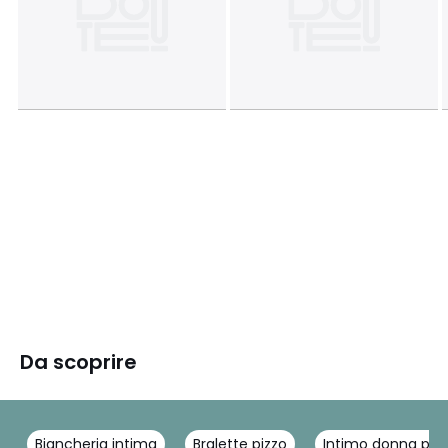
Da scoprire
Biancheria intima
Bralette pizzo
Intimo donna piz