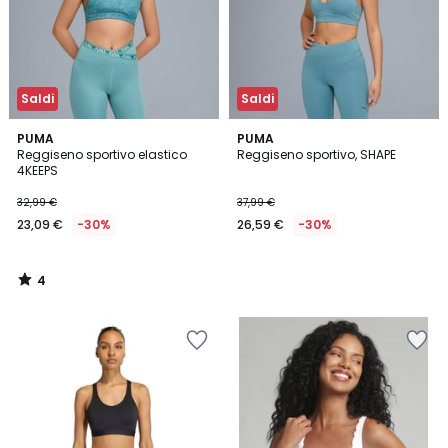
Saldi
Saldi
4
PUMA
PUMA
/
Reggiseno sportivo elastico
Reggiseno sportivo, SHAPE
5
4KEEPS
32,99 €
37,99 €
23,09 €
-30%
26,59 €
-30%
4
/
5