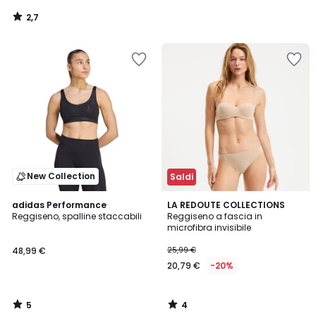
2,7
/
5
New Collection
Saldi
5
4
adidas Performance
LA REDOUTE COLLECTIONS
/
/
Reggiseno, spalline staccabili
Reggiseno a fascia in
5
5
microfibra invisibile
48,99 €
25,99 €
20,79 €
-20%
5
4
/
/