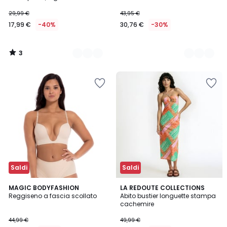
29,99 €
43,95 €
17,99 €
-40%
30,76 €
-30%
3
/
5
Saldi
Saldi
4
MAGIC BODYFASHION
LA REDOUTE COLLECTIONS
/
Reggiseno a fascia scollato
Abito bustier longuette stampa
5
cachemire
44,99 €
49,99 €