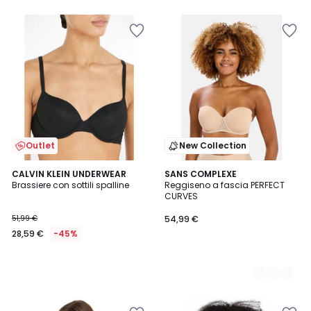
5
5
Outlet
New Collection
CALVIN KLEIN UNDERWEAR
2
SANS COMPLEXE
Brassiere con sottili spalline
Reggiseno a fascia PERFECT
Colori
CURVES
51,99 €
54,99 €
28,59 €
-45%