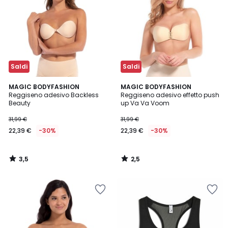
Saldi
Saldi
3,5
2,5
MAGIC BODYFASHION
MAGIC BODYFASHION
/ 5
/ 5
Reggiseno adesivo Backless
Reggiseno adesivo effetto push
Beauty
up Va Va Voom
31,99 €
31,99 €
22,39 €
-30%
22,39 €
-30%
3,5
2,5
/
/
5
5