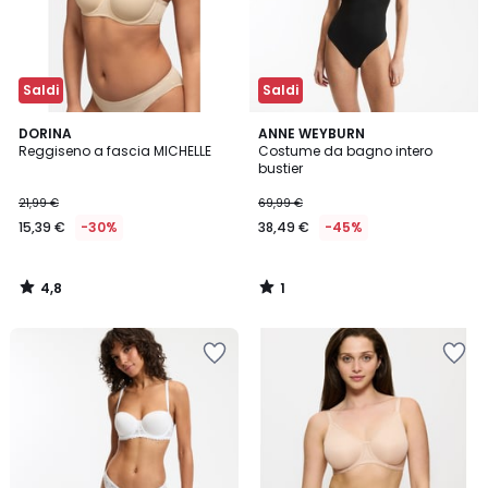
Saldi
Saldi
4,8
1
DORINA
ANNE WEYBURN
/ 5
/
Reggiseno a fascia MICHELLE
Costume da bagno intero
5
bustier
21,99 €
69,99 €
15,39 €
-30%
38,49 €
-45%
4,8
1
/
/
5
5