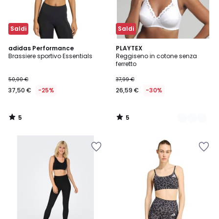
Saldi
Saldi
5
5
adidas Performance
2
PLAYTEX
/
/
Brassiere sportivo Essentials
Reggiseno in cotone senza
Colori
5
5
ferretto
50,00 €
37,99 €
37,50 €
-25%
26,59 €
-30%
5
5
/
/
5
5