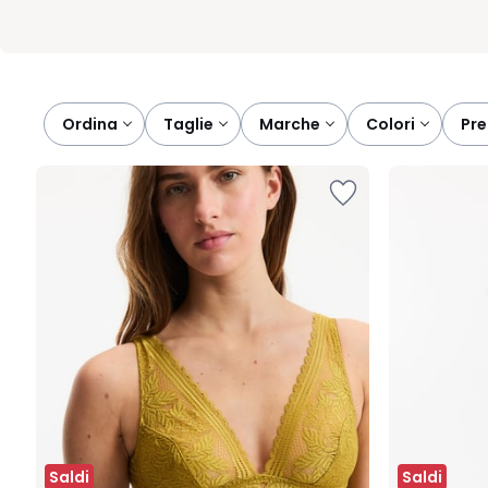
Ordina
taglie
marche
colori
pr
Saldi
Saldi