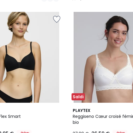
/
5
Saldi
2
3,9
PLAYTEX
Colori
/ 5
Flex Smart
Reggiseno Cœur croisé fémi
bio