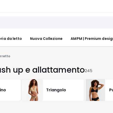
ria da letto
Nuova Collezione
AMPM | Premium desig
rretto
ush up e allattamento
245
ino
Triangolo
P