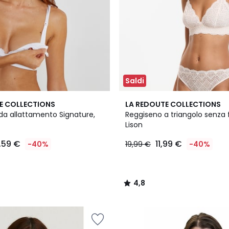
Saldi
3
4,8
E COLLECTIONS
LA REDOUTE COLLECTIONS
Colori
/ 5
da allattamento Signature,
Reggiseno a triangolo senza f
Lison
,59 €
11,99 €
-40%
19,99 €
-40%
4,8
/
5