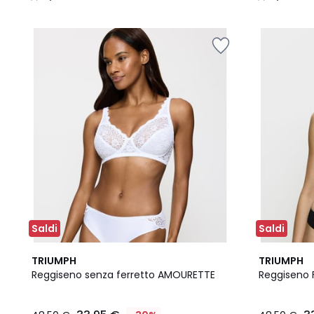
/
/
5
5
Saldi
Saldi
5
4
2
4,6
TRIUMPH
TRIUMPH
Colori
/
Colori
/ 5
Reggiseno senza ferretto AMOURETTE
Reggiseno 
5