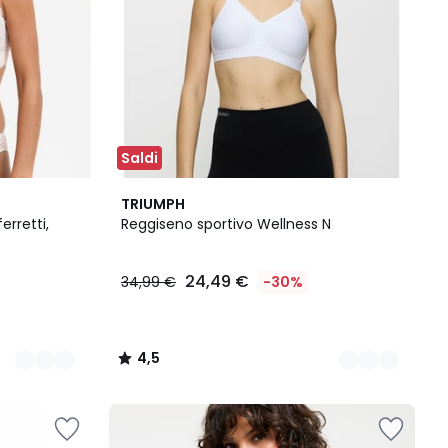
Saldi
2
4,5
TRIUMPH
Colori
/ 5
erretti,
Reggiseno sportivo Wellness N
24,49 €
34,99 €
-30%
4,5
/
5