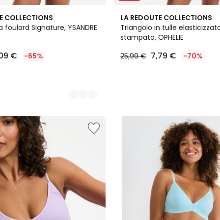
E COLLECTIONS
LA REDOUTE COLLECTIONS
a foulard Signature, YSANDRE
Triangolo in tulle elasticizzat
stampato, OPHELIE
,09 €
7,79 €
-65%
25,99 €
-70%