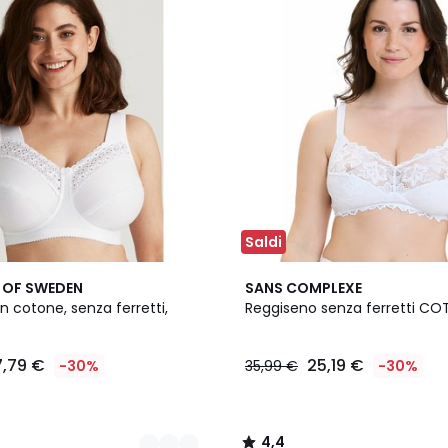
Saldi
2
4,4
 OF SWEDEN
SANS COMPLEXE
Colori
/ 5
n cotone, senza ferretti,
Reggiseno senza ferretti C
7,79 €
25,19 €
-30%
35,99 €
-30%
4,4