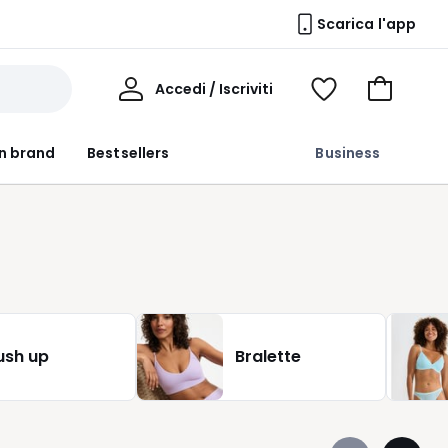
Scarica l'app
Il
Accedi / Iscriviti
Voir
Vai
Mio
ma
al
Profilo
wishlist
carrello
n brand
Bestsellers
Business
ush up
Bralette