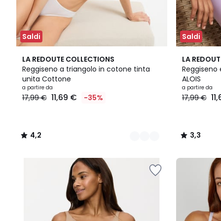
Saldi
Saldi
4
4,2
4
3,3
LA REDOUTE COLLECTIONS
LA REDOUT
Colori
/ 5
Colori
/ 5
Reggiseno a triangolo in cotone tinta
Reggiseno e
unita Cottone
ALOIS
a partire da
a partire da
11,69 €
11
17,99 €
-35%
17,99 €
4,2
3,3
/
/
5
5