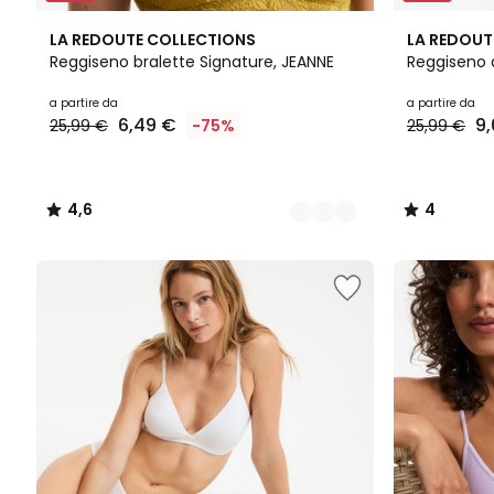
4
4,6
3
4
LA REDOUTE COLLECTIONS
LA REDOUT
Colori
/ 5
Colori
/
Reggiseno bralette Signature, JEANNE
Reggiseno 
5
Prezzo
a partire da
a partire da
6,49 €
9
25,99 €
-75%
25,99 €
a
partire
da
6,49
4,6
4
€
/
/
Invece
5
5
di
25,99
€
75%
di
sconto
applicato.