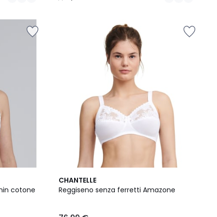
/
5
3
4,5
CHANTELLE
Colori
/ 5
nin cotone
Reggiseno senza ferretti Amazone