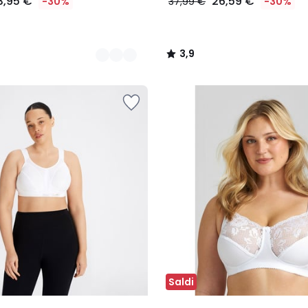
3,95 €
26,59 €
-30%
37,99 €
-30%
3,9
/
5
Saldi