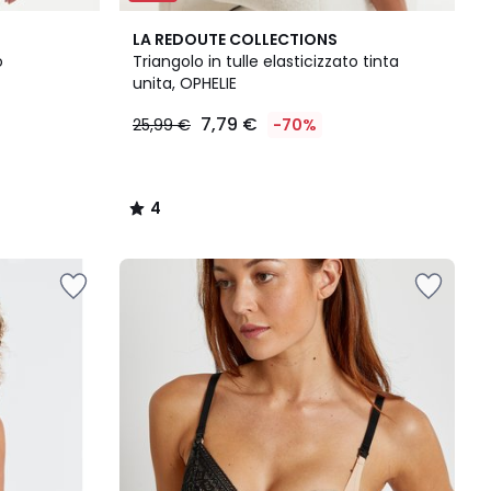
4
LA REDOUTE COLLECTIONS
/
o
Triangolo in tulle elasticizzato tinta
5
unita, OPHELIE
7,79 €
25,99 €
-70%
4
/
5