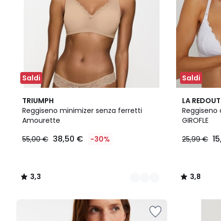
Saldi
Saldi
3
3,3
3,8
TRIUMPH
LA REDOUT
Colori
/ 5
/ 5
Reggiseno minimizer senza ferretti
Reggiseno 
Amourette
GIROFLE
38,50 €
15
55,00 €
-30%
25,99 €
3,3
3,8
/
/
5
5