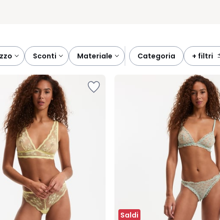
ezzo
sconti
materiale
categoria
+ filtri
Saldi