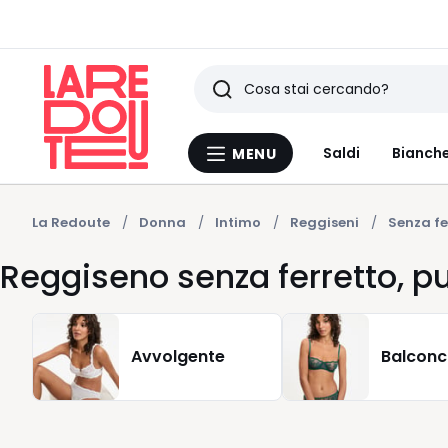
Ricerca
Ultimi
Saldi
Bianche
MENU
Menu
articoli
La
Redoute
visti
La Redoute
Donna
Intimo
Reggiseni
Senza fe
Reggiseno senza ferretto, p
Avvolgente
Balconc