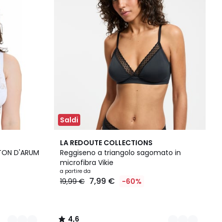
Saldi
3
4,6
LA REDOUTE COLLECTIONS
Colori
/ 5
OTON D'ARUM
Reggiseno a triangolo sagomato in
microfibra Vikie
a partire da
7,99 €
19,99 €
-60%
4,6