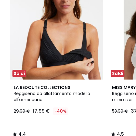
Saldi
Saldi
4,4
6
4,5
LA REDOUTE COLLECTIONS
MISS MARY
/ 5
Colori
/ 5
Reggiseno da allattamento modello
Reggiseno i
all'americana
minimizer
17,99 €
3
29,99 €
-40%
53,99 €
4,4
4,5