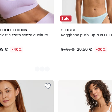
Saldi
2
E COLLECTIONS
SLOGGI
Colori
lasticizzato senza cuciture
Reggiseno push-up ZERO FEEL
,69 €
26,56 €
-40%
37,95 €
-30%