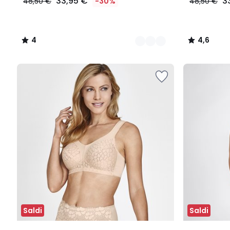
33,95 €
3
48,50 €
-30%
48,50 €
4
4,6
/
/
5
5
Saldi
Saldi