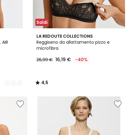
Saldi
4,5
LA REDOUTE COLLECTIONS
/ 5
 AIR
Reggiseno da allattamento pizzo e
microfibra
16,19 €
26,99 €
-40%
4,5
/
5