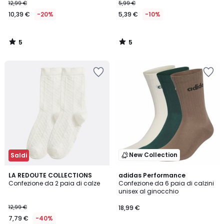
12,99 €
5,99 €
10,39 €
-20%
5,39 €
-10%
5
5
/
/
5
5
New Collection
Saldi
5
LA REDOUTE COLLECTIONS
adidas Performance
/
Confezione da 2 paia di calze
Confezione da 6 paia di calzini
5
unisex al ginocchio
12,99 €
18,99 €
7,79 €
-40%