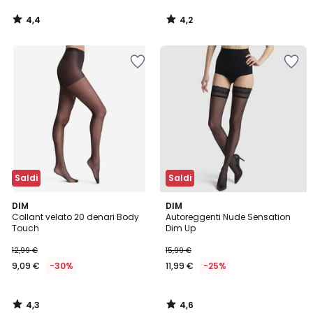
4,4
4,2
/
/
5
5
Saldi
Saldi
4,3
4,6
DIM
DIM
/ 5
/ 5
Collant velato 20 denari Body
Autoreggenti Nude Sensation
Touch
Dim Up
12,99 €
15,99 €
9,09 €
-30%
11,99 €
-25%
4,3
4,6
/
/