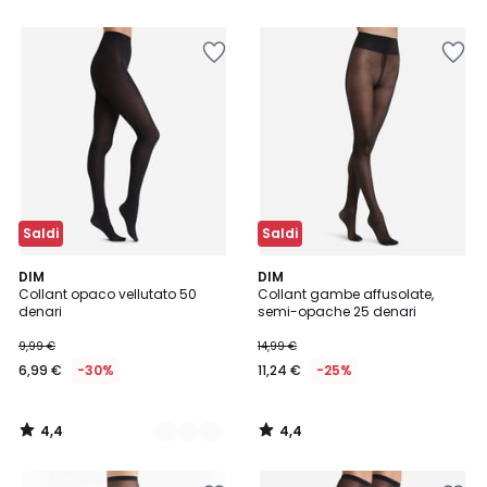
5
5
Saldi
Saldi
4,4
4,4
6
DIM
DIM
/ 5
/ 5
Collant opaco vellutato 50
Collant gambe affusolate,
Colori
denari
semi-opache 25 denari
9,99 €
14,99 €
6,99 €
-30%
11,24 €
-25%
4,4
4,4
/
/
5
5