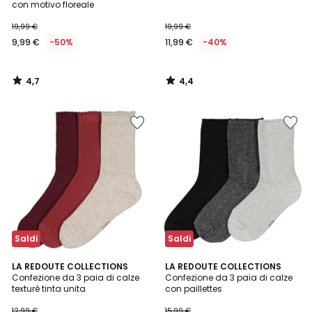
con motivo floreale
19,99 €
19,99 €
9,99 €
-50%
11,99 €
-40%
4,7
4,4
/
/
5
5
Saldi
Saldi
4,7
4,1
LA REDOUTE COLLECTIONS
LA REDOUTE COLLECTIONS
/ 5
/ 5
Confezione da 3 paia di calze
Confezione da 3 paia di calze
texturé tinta unita
con paillettes
12,99 €
15,99 €