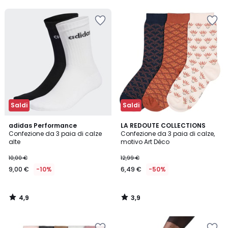
5
5
40%
di
sconto
applicato.
Saldi
Saldi
4,9
3,9
adidas Performance
LA REDOUTE COLLECTIONS
/ 5
/ 5
Confezione da 3 paia di calze
Confezione da 3 paia di calze,
alte
motivo Art Déco
10,00 €
12,99 €
9,00 €
-10%
6,49 €
-50%
4,9
3,9
/
/
5
5