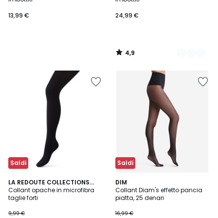
13,99 €
24,99 €
4,9
/
5
Saldi
Saldi
4
4,7
LA REDOUTE COLLECTIONS
DIM
/
/ 5
PLUS
Collant opache in microfibra
Collant Diam's effetto pancia
5
taglie forti
piatta, 25 denari
9,99 €
16,99 €