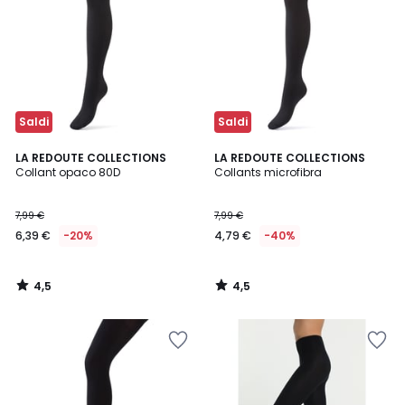
Saldi
Saldi
4,5
4,5
LA REDOUTE COLLECTIONS
LA REDOUTE COLLECTIONS
/ 5
/ 5
Collant opaco 80D
Collants microfibra
7,99 €
7,99 €
6,39 €
-20%
4,79 €
-40%
4,5
4,5
/
/
5
5