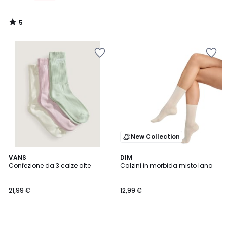
5
/
5
New Collection
VANS
DIM
Confezione da 3 calze alte
Calzini in morbida misto lana
21,99 €
12,99 €