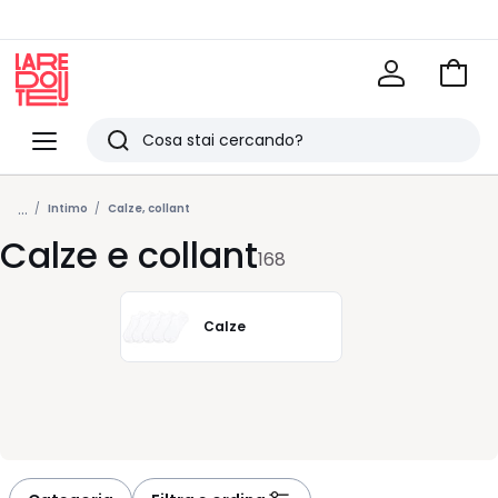
Vai
al
La
carrel
Redoute
Menu
Ricerca
Ultimi
...
articoli
Intimo
Calze, collant
Calze e collant
visti
168
Calze