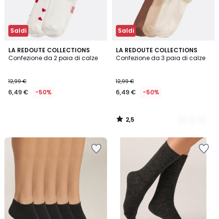
Saldi
Saldi
2,5
LA REDOUTE COLLECTIONS
2
LA REDOUTE COLLECTIONS
/ 5
Confezione da 2 paia di calze
Confezione da 3 paia di calze
Colori
12,99 €
12,99 €
6,49 €
-50%
6,49 €
-50%
2,5
/
5