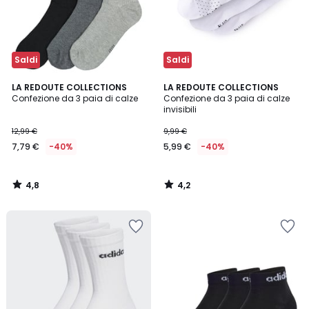
Saldi
Saldi
4,8
4,2
LA REDOUTE COLLECTIONS
LA REDOUTE COLLECTIONS
/ 5
/ 5
Confezione da 3 paia di calze
Confezione da 3 paia di calze
invisibili
12,99 €
9,99 €
7,79 €
-40%
5,99 €
-40%
4,8
4,2
/
/
5
5