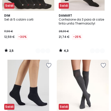
Saldi
Saldi
2,5
4,3
2
DIM
2
DAMART
/ 5
/ 5
Set di 5 calzini corti
Confezione da 3 paia di calze
Colori
Colori
tinta unita Thermolactyl
17,99 €
28,99 €
12,59 €
-30%
21,74 €
-25%
2,5
4,3
/
/
5
5
Saldi
Saldi