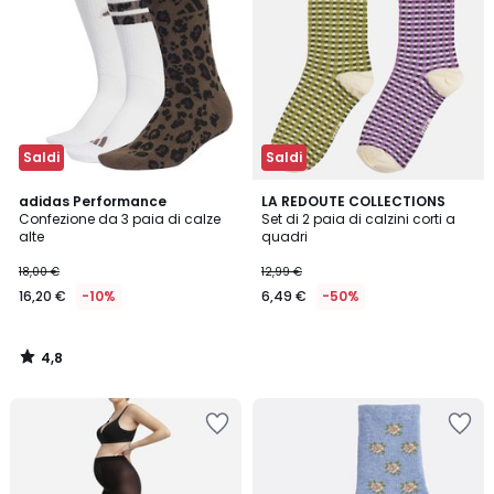
Saldi
Saldi
4,8
adidas Performance
LA REDOUTE COLLECTIONS
/ 5
Confezione da 3 paia di calze
Set di 2 paia di calzini corti a
alte
quadri
18,00 €
12,99 €
16,20 €
-10%
6,49 €
-50%
4,8
/
5