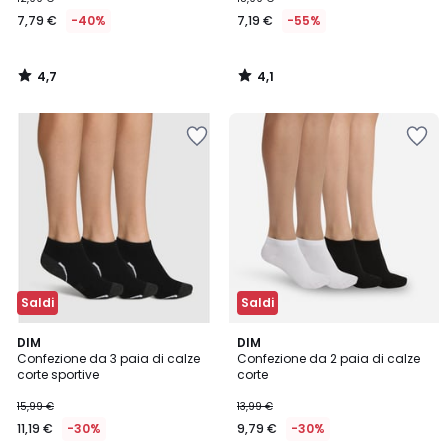
7,79 €
-40%
7,19 €
-55%
4,7
4,1
/
/
5
5
Saldi
Saldi
4,7
4,1
2
DIM
DIM
/ 5
/ 5
Confezione da 3 paia di calze
Confezione da 2 paia di calze
Colori
corte sportive
corte
15,99 €
13,99 €
11,19 €
-30%
9,79 €
-30%