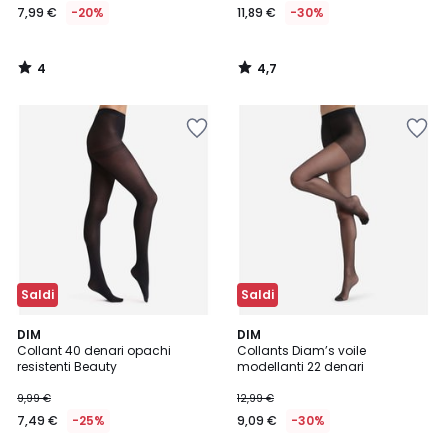
7,99 €
-20%
11,89 €
-30%
4
4,7
/
/
5
5
Saldi
Saldi
4,4
4,2
DIM
DIM
/ 5
/ 5
Collant 40 denari opachi
Collants Diam’s voile
resistenti Beauty
modellanti 22 denari
9,99 €
12,99 €
7,49 €
-25%
9,09 €
-30%