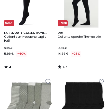
Saldi
Saldi
4
4,5
LA REDOUTE COLLECTIONS
DIM
/
/ 5
PLUS
Collant semi-opache, taglie
Collants opache Thermo pile
5
forti
9,99 €
19,99 €
5,99 €
-40%
14,99 €
-25%
4
4,5
/
/
5
5