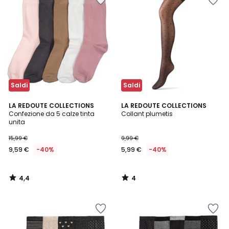
Saldi
Saldi
4,4
4
LA REDOUTE COLLECTIONS
LA REDOUTE COLLECTIONS
/ 5
/
Confezione da 5 calze tinta
Collant plumetis
5
unita
15,99 €
9,99 €
9,59 €
-40%
5,99 €
-40%
4,4
4
/
/
5
5