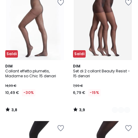
Saldi
Saldi
3,8
3,9
DIM
3
DIM
/ 5
/ 5
Collant effetto plumetis,
Set di 2 collant Beauty Resist -
Colori
Madame so Chic 15 denari
15 denari
14,99 €
7,99 €
10,49 €
-30%
6,79 €
-15%
3,8
3,9
/
/
5
5