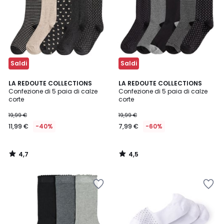
Saldi
Saldi
4,7
4,5
LA REDOUTE COLLECTIONS
LA REDOUTE COLLECTIONS
/ 5
/ 5
Confezione di 5 paia di calze
Confezione di 5 paia di calze
corte
corte
19,99 €
19,99 €
11,99 €
-40%
7,99 €
-60%
4,7
4,5
/
/
5
5