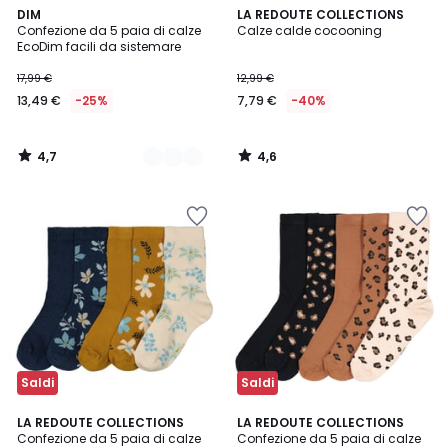
4,7
4,6
2
DIM
LA REDOUTE COLLECTIONS
/ 5
/ 5
Confezione da 5 paia di calze
Calze calde cocooning
Colori
EcoDim facili da sistemare
17,99 €
12,99 €
13,49 €
-25%
7,79 €
-40%
4,7
4,6
/
/
5
5
Saldi
Saldi
4,7
4,4
LA REDOUTE COLLECTIONS
LA REDOUTE COLLECTIONS
/ 5
/ 5
Confezione da 5 paia di calze
Confezione da 5 paia di calze