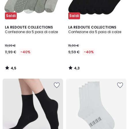
Saldi
Saldi
4,5
4,3
LA REDOUTE COLLECTIONS
LA REDOUTE COLLECTIONS
/ 5
/ 5
Confezione da 5 paia di calze
Confezione da 5 paia di calze
19,99 €
15,99 €
11,99 €
-40%
9,59 €
-40%
4,5
4,3
/
/
5
5