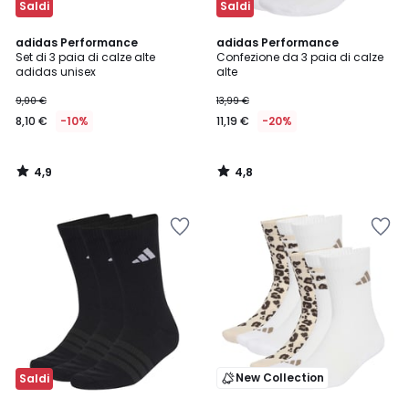
Saldi
Saldi
4,9
4,8
adidas Performance
adidas Performance
/ 5
/ 5
Set di 3 paia di calze alte
Confezione da 3 paia di calze
adidas unisex
alte
9,00 €
13,99 €
8,10 €
-10%
11,19 €
-20%
4,9
4,8
/
/
5
5
New Collection
Saldi