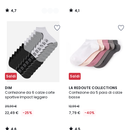
4,7
4,1
/
/
5
5
Saldi
Saldi
4,6
4,5
DIM
LA REDOUTE COLLECTIONS
/ 5
/ 5
Confezione da 6 calze corte
Confezione da 5 paia di calze
sportive Impact leggero
basse
29,99 €
12,99 €
22,49 €
-25%
7,79 €
-40%
4,6
4,5