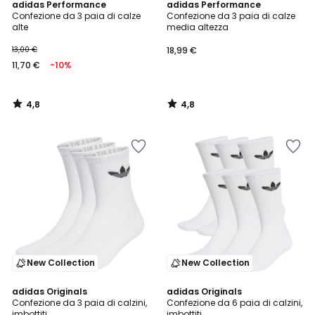
4,8
4,8
adidas Performance
adidas Performance
/ 5
/ 5
Confezione da 3 paia di calze
Confezione da 3 paia di calze
alte
media altezza
13,00 €
18,99 €
11,70 €
-10%
4,8
4,8
/
/
5
5
New Collection
New Collection
4,9
adidas Originals
2
adidas Originals
/ 5
Confezione da 3 paia di calzini,
Confezione da 6 paia di calzini,
Colori
imbottiti
imbottiti