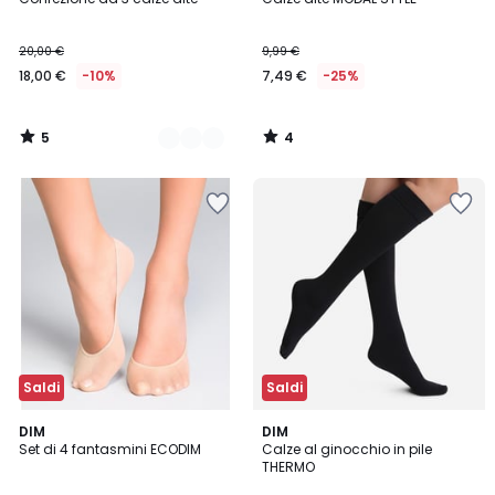
Colori
5
5
20,00 €
9,99 €
18,00 €
-10%
7,49 €
-25%
5
4
/
/
5
5
Saldi
Saldi
5
5
DIM
DIM
/
/
Set di 4 fantasmini ECODIM
Calze al ginocchio in pile
5
5
THERMO