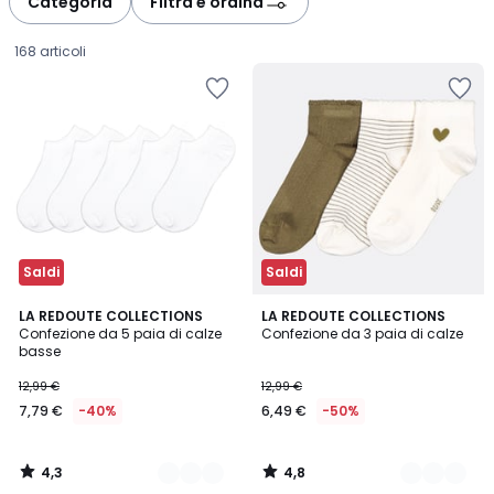
Categoria
Filtra e ordina
168 articoli
Saldi
Saldi
4,3
4,8
2
LA REDOUTE COLLECTIONS
2
LA REDOUTE COLLECTIONS
/ 5
/ 5
Confezione da 5 paia di calze
Confezione da 3 paia di calze
Colori
Colori
basse
7,79
12,99 €
12,99 €
€
7,79 €
-40%
6,49 €
-50%
Invece
di
12,99
4,3
4,8
€
/
/