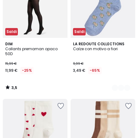
Saldi
Saldi
3,5
DIM
2
LA REDOUTE COLLECTIONS
/ 5
Collants premaman opaco
Calze con motivo a fiori
Colori
50D
15,99 €
9,99 €
11,99 €
-25%
3,49 €
-65%
3,5
/
5