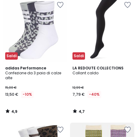
Saldi
Saldi
4,9
4,7
adidas Performance
LA REDOUTE COLLECTIONS
/ 5
/ 5
Confezione da 3 paia di calze
Collant caldo
alte
15,00 €
12,99 €
13,50 €
-10%
7,79 €
-40%
4,9
4,7
/
/
5
5