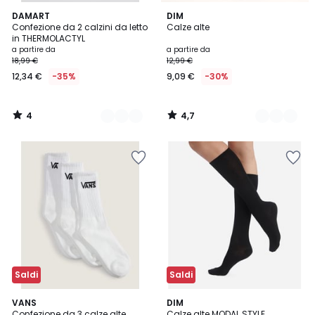
4
4,7
2
DAMART
2
DIM
/
/ 5
Confezione da 2 calzini da letto
Calze alte
Colori
Colori
5
in THERMOLACTYL
a partire da
a partire da
18,99 €
12,99 €
12,34 €
-35%
9,09 €
-30%
4
4,7
/
/
5
5
Saldi
Saldi
5
4
2
VANS
DIM
/
/
Confezione da 3 calze alte
Calze alte MODAL STYLE