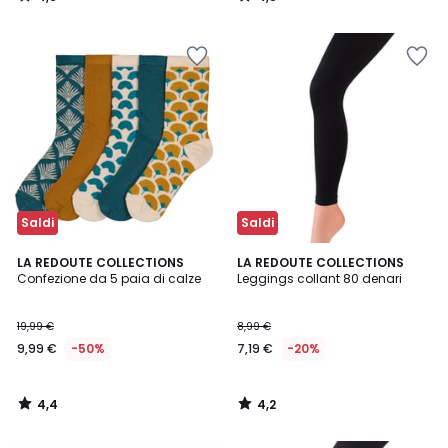
/
/
5
5
Saldi
Saldi
4,4
4,2
LA REDOUTE COLLECTIONS
LA REDOUTE COLLECTIONS
/ 5
/ 5
Confezione da 5 paia di calze
Leggings collant 80 denari
19,99 €
8,99 €
9,99 €
-50%
7,19 €
-20%
4,4
4,2
/
/
5
5