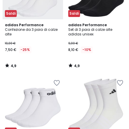
Saldi
Saldi
4,9
4,9
adidas Performance
adidas Performance
/ 5
/ 5
Confezione da 3 paia di calze
Set di 3 paia di calze alte
alte
adidas unisex
10,00 €
9,00 €
7,50 €
-25%
8,10 €
-10%
4,9
4,9
/
/
5
5