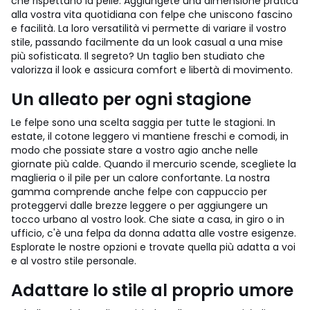
che rispettano la pelle. Aggiungete una dimensione pratica
alla vostra vita quotidiana con felpe che uniscono fascino
e facilità. La loro versatilità vi permette di variare il vostro
stile, passando facilmente da un look casual a una mise
più sofisticata. Il segreto? Un taglio ben studiato che
valorizza il look e assicura comfort e libertà di movimento.
Un alleato per ogni stagione
Le felpe sono una scelta saggia per tutte le stagioni. In
estate, il cotone leggero vi mantiene freschi e comodi, in
modo che possiate stare a vostro agio anche nelle
giornate più calde. Quando il mercurio scende, scegliete la
maglieria o il pile per un calore confortante. La nostra
gamma comprende anche felpe con cappuccio per
proteggervi dalle brezze leggere o per aggiungere un
tocco urbano al vostro look. Che siate a casa, in giro o in
ufficio, c'è una felpa da donna adatta alle vostre esigenze.
Esplorate le nostre opzioni e trovate quella più adatta a voi
e al vostro stile personale.
Adattare lo stile al proprio umore