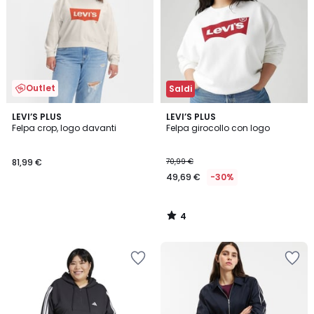
Outlet
Saldi
4
LEVI’S PLUS
LEVI’S PLUS
/
Felpa crop, logo davanti
Felpa girocollo con logo
5
81,99 €
70,99 €
49,69 €
-30%
4
/
5