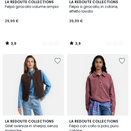
3,9
3,9
2
LA REDOUTE COLLECTIONS
2
LA REDOUTE COLLECTIONS
/ 5
/ 5
Felpa girocollo volume ampio
Felpa a girocollo, in cotone,
Colori
Colori
effetto lavato
29,99 €
39,99 €
3,9
3,9
/
/
5
5
3,9
3,1
2
LA REDOUTE COLLECTIONS
LA REDOUTE COLLECTIONS
/ 5
/
Gilet oversize in sherpa, senza
Felpa con collo a polo, puro
Colori
5
maniche
cotone