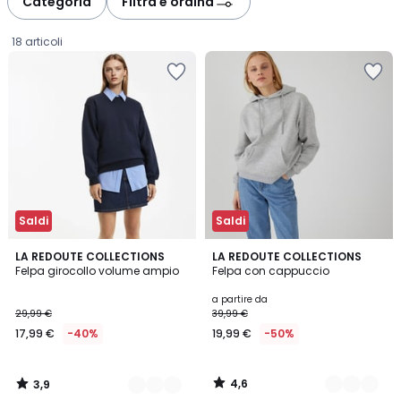
Categoria
Filtra e ordina
18 articoli
Saldi
Saldi
3,9
4,6
2
LA REDOUTE COLLECTIONS
2
LA REDOUTE COLLECTIONS
/ 5
/ 5
Felpa girocollo volume ampio
Felpa con cappuccio
Colori
Colori
17,99
a partire da
29,99 €
39,99 €
€
17,99 €
-40%
19,99 €
-50%
Invece
di
29,99
4,6
3,9
€
/
/