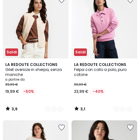
Saldi
Saldi
3,9
3,1
3
LA REDOUTE COLLECTIONS
2
LA REDOUTE COLLECTIONS
/ 5
/
Gilet oversize in sherpa, senza
Felpa con collo a polo, puro
Colori
Colori
5
maniche
cotone
a partire da
39,99 €
39,99 €
19,99 €
-50%
23,99 €
-40%
3,9
3,1
/
/
5
5