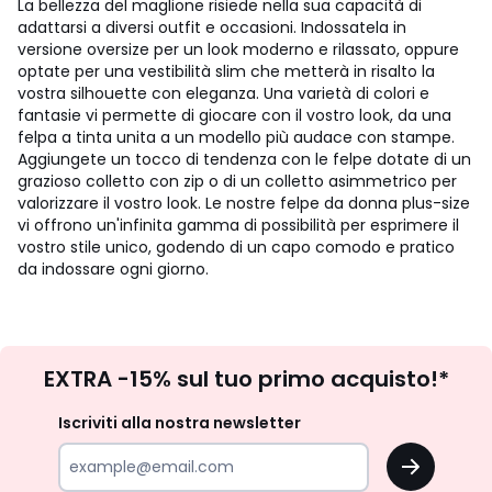
La bellezza del maglione risiede nella sua capacità di
adattarsi a diversi outfit e occasioni. Indossatela in
versione oversize per un look moderno e rilassato, oppure
optate per una vestibilità slim che metterà in risalto la
vostra silhouette con eleganza. Una varietà di colori e
fantasie vi permette di giocare con il vostro look, da una
felpa a tinta unita a un modello più audace con stampe.
Aggiungete un tocco di tendenza con le felpe dotate di un
grazioso colletto con zip o di un colletto asimmetrico per
valorizzare il vostro look. Le nostre felpe da donna plus-size
vi offrono un'infinita gamma di possibilità per esprimere il
vostro stile unico, godendo di un capo comodo e pratico
da indossare ogni giorno.
Iscrizione
EXTRA -15% sul tuo primo acquisto!*
newsletter
Iscriviti alla nostra newsletter
OK