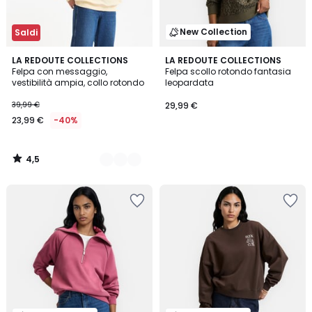
New Collection
Saldi
4,5
2
LA REDOUTE COLLECTIONS
LA REDOUTE COLLECTIONS
/ 5
Felpa con messaggio,
Felpa scollo rotondo fantasia
Colori
vestibilità ampia, collo rotondo
leopardata
39,99 €
29,99 €
23,99 €
-40%
4,5
/
5