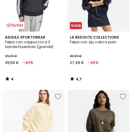
Outlet
Saldi
4
4,7
ADIDAS SPORTSWEAR
LA REDOUTE COLLECTIONS
/
/ 5
Felpa con cappuccio a 3
Felpa con zip, collo a polo
5
bande Essentials (grande)
65,99 €
49,99 €
39,59 €
-40%
27,49 €
-45%
4
4,7
/
/
5
5