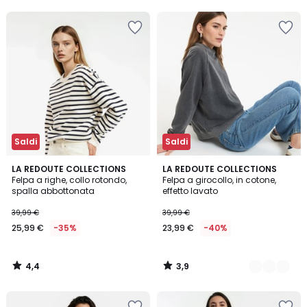
5
5
40%
di
sconto
applicato.
Saldi
Saldi
4,4
3,9
LA REDOUTE COLLECTIONS
3
LA REDOUTE COLLECTIONS
/ 5
/ 5
Felpa a righe, collo rotondo,
Felpa a girocollo, in cotone,
Colori
spalla abbottonata
effetto lavato
39,99 €
39,99 €
25,99 €
-35%
23,99 €
-40%
4,4
3,9
/
/
5
5