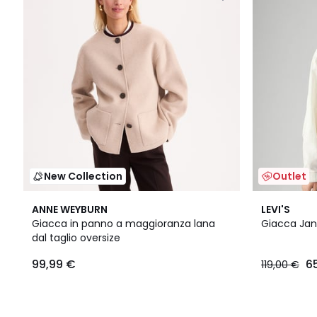
New Collection
Outlet
ANNE WEYBURN
LEVI'S
Giacca in panno a maggioranza lana
Giacca Janis
dal taglio oversize
99,99 €
6
119,00 €