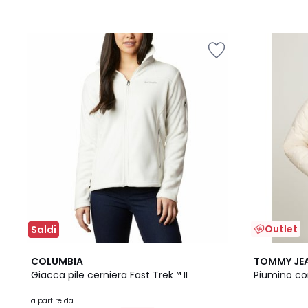
Outlet
Saldi
3
4
COLUMBIA
TOMMY JE
Colori
/
Giacca pile cerniera Fast Trek™ II
Piumino co
5
a partire da