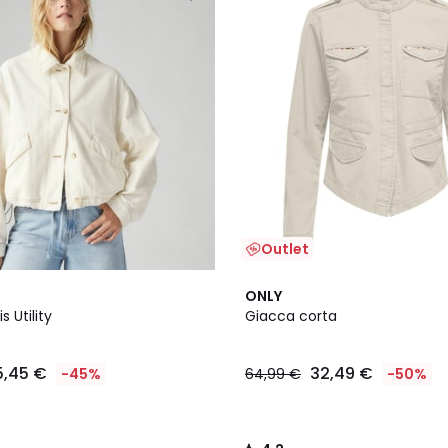
Outlet
2
4,2
ONLY
Colori
/ 5
 Utility
Giacca corta
5,45 €
32,49 €
-45%
64,99 €
-50%