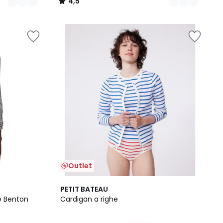
4,5
/
5
Outlet
3
PETIT BATEAU
/
e Benton
Cardigan a righe
5