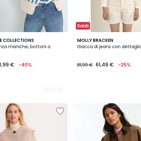
Saldi
E COLLECTIONS
MOLLY BRACKEN
nza maniche, bottoni a
Giacca di jeans con dettagli
3,99 €
61,49 €
-40%
81,99 €
-25%