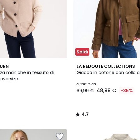
Saldi
2
4,7
BURN
LA REDOUTE COLLECTIONS
Colori
/ 5
za maniche in tessuto di
Giacca in cotone con collo a
 oversize
a partire da
48,99 €
69,99 €
-35%
4,7
/
5