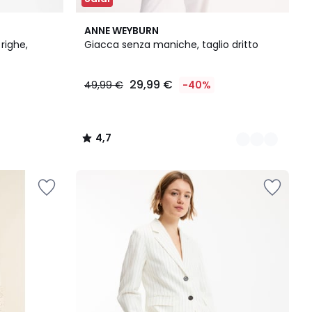
2
4,7
ANNE WEYBURN
Colori
/ 5
righe,
Giacca senza maniche, taglio dritto
29,99 €
49,99 €
-40%
4,7
/
5