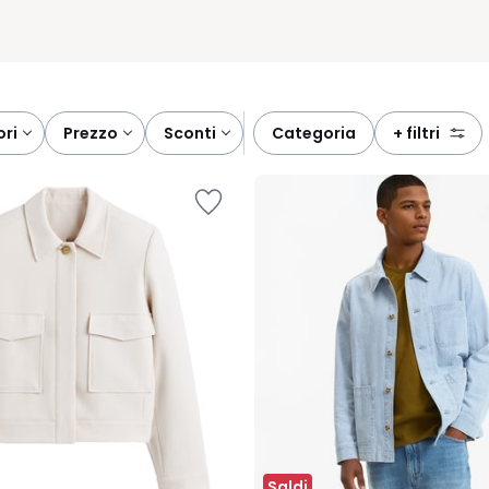
ori
prezzo
sconti
categoria
+ filtri
Saldi