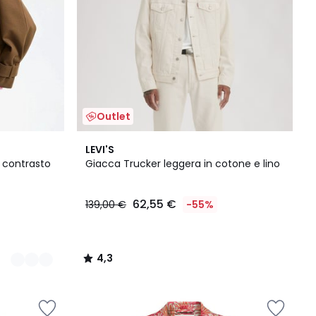
Outlet
4,3
LEVI'S
/ 5
 contrasto
Giacca Trucker leggera in cotone e lino
62,55 €
139,00 €
-55%
4,3
/
5