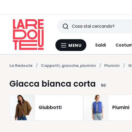
Ricerca
Ultimi
Saldi
Costum
MENU
Menu
articoli
La
Redoute
visti
La Redoute
Cappotti, giacche, piumini
Piumini
G
Giacca bianca corta
50
Giubbotti
Piumini