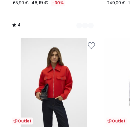
46,19 €
65,99 €
-30%
249,00 €
4
/
5
Outlet
Outlet