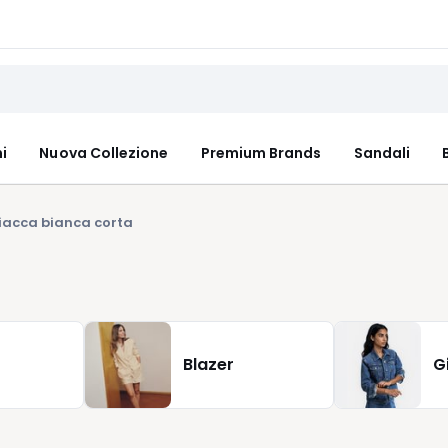
i
Nuova Collezione
Premium Brands
Sandali
iacca bianca corta
Blazer
G