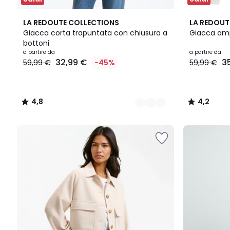
2
4,8
2
4,2
LA REDOUTE COLLECTIONS
LA REDOUT
Colori
/ 5
Colori
/ 5
Giacca corta trapuntata con chiusura a
Giacca amp
bottoni
Prezzo
a partire da
a partire da
32,99 €
3
59,99 €
-45%
59,99 €
a
partire
da
32,99
4,8
4,2
€
/
/
Invece
5
5
di
59,99
€
45%
di
sconto
applicato.