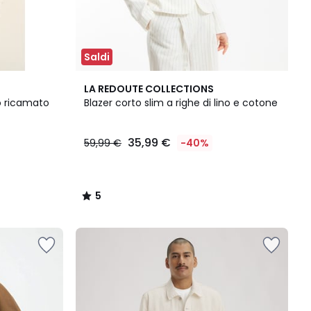
Saldi
5
LA REDOUTE COLLECTIONS
/
o ricamato
Blazer corto slim a righe di lino e cotone
5
35,99 €
59,99 €
-40%
5
/
5