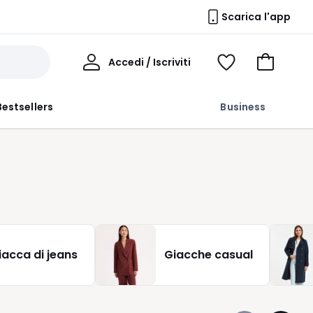
Scarica l'app
Il
Accedi / Iscriviti
Voir
Vai
Mio
ma
al
Profilo
wishlist
carrello
Bestsellers
Business
iacca di jeans
Giacche casual