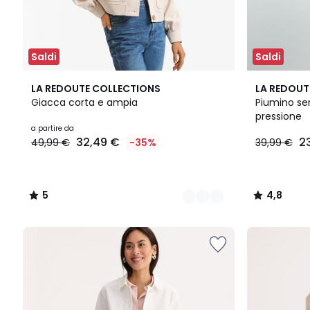
Saldi
Saldi
2
5
3
4,8
LA REDOUTE COLLECTIONS
LA REDOUT
Colori
/
Colori
/ 5
Giacca corta e ampia
Piumino se
5
pressione
a partire da
32,49 €
2
49,99 €
-35%
39,99 €
5
4,8
/
/
5
5