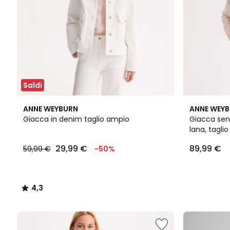
Saldi
4,3
ANNE WEYBURN
ANNE WEY
/ 5
Giacca in denim taglio ampio
Giacca sen
lana, taglio
29,99 €
89,99 €
59,99 €
-50%
4,3
/
5