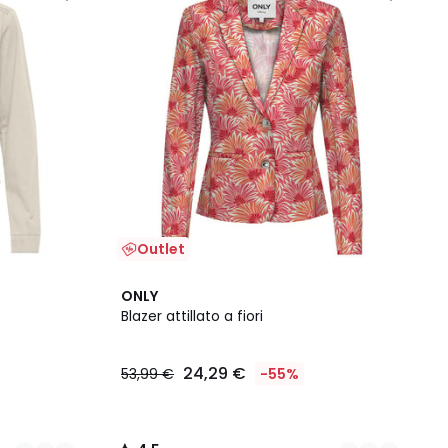
Outlet
2
4,5
ONLY
Colori
/ 5
Blazer attillato a fiori
24,29 €
53,99 €
-55%