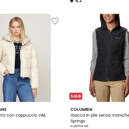
4,2
/
5
Saldi
2
4
ANS
COLUMBIA
Colori
/
rto con cappuccio VAIL
Giacca in pile senza manich
5
Springs
a partire da