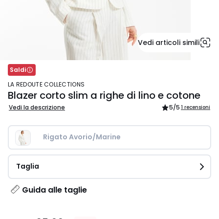
Vedi articoli simili
Saldi
LA REDOUTE COLLECTIONS
Blazer corto slim a righe di lino e cotone
Vedi la descrizione
5
/5
1 recensioni
Rigato Avorio/Marine
Taglia
Guida alle taglie
35,99