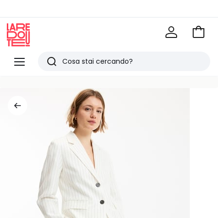
Vai
al
La
carrel
Redoute
Menu
Ricerca
Ultimi
articoli
visti