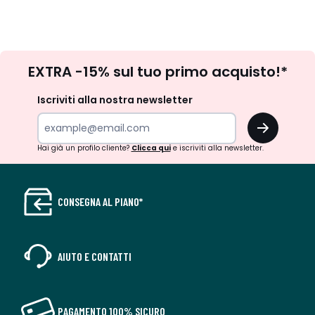
Iscrizione
EXTRA -15% sul tuo primo acquisto!*
newsletter
Iscriviti alla nostra newsletter
OK
Hai già un profilo cliente?
Clicca qui
e iscriviti alla newsletter.
CONSEGNA AL PIANO*
AIUTO E CONTATTI
PAGAMENTO 100% SICURO