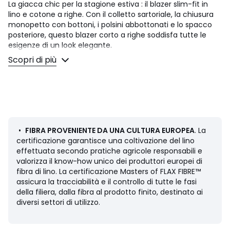
La giacca chic per la stagione estiva : il blazer slim-fit in
lino e cotone a righe. Con il colletto sartoriale, la chiusura
monopetto con bottoni, i polsini abbottonati e lo spacco
posteriore, questo blazer corto a righe soddisfa tutte le
esigenze di un look elegante.
Scopri di più
Dettagli prodotto
• Blazer
• Taglio attillato
• Lunghezza: corto
• Collo a revers
• Motivo rigato
• Abbottonatura semplice davanti
•
FIBRA PROVENIENTE DA UNA CULTURA EUROPEA
. La
• 2 tasche anteriori a filetto con patta
certificazione garantisce una coltivazione del lino
• Polsini con bottoni
effettuata secondo pratiche agricole responsabili e
• Spacco al centro dietro al fondo
valorizza il know-how unico dei produttori europei di
fibra di lino. La certificazione Masters of FLAX FIBRE™
Composizione e Manutenzione
assicura la tracciabilità e il controllo di tutte le fasi
• Materiale principale: 53% lino, 47% cotone
della filiera, dalla fibra al prodotto finito, destinato ai
• Fodera corpo: 100% cotone
diversi settori di utilizzo.
• Fodera maniche: 100% poliestere
• Non adatto al lavaggio domestico