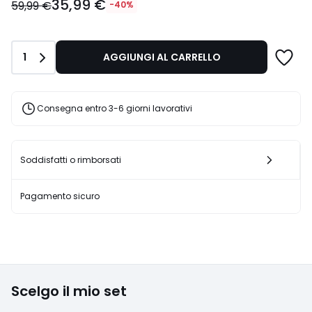
35,99 €
€
59,99 €
-40%
Invece
di
59,99
Quantità
1
AGGIUNGI AL CARRELLO
€
40%
di
sconto
Consegna entro 3-6 giorni lavorativi
applicato.
Soddisfatti o rimborsati
Pagamento sicuro
Scelgo il mio set