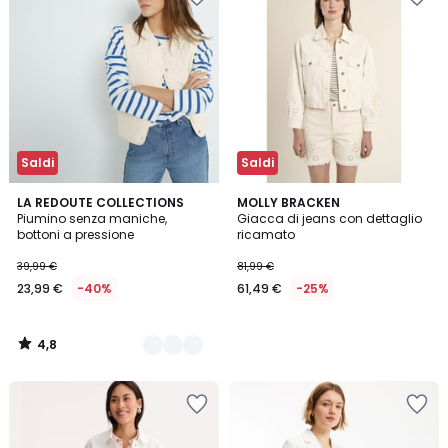
Saldi
Saldi
4,8
3
LA REDOUTE COLLECTIONS
MOLLY BRACKEN
/ 5
Piumino senza maniche,
Giacca di jeans con dettaglio
Colori
bottoni a pressione
ricamato
39,99 €
81,99 €
23,99 €
-40%
61,49 €
-25%
4,8
/
5