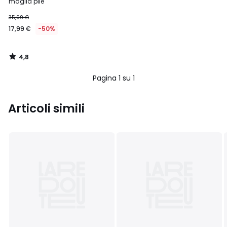
maglia pile
35,99 €
17,99 €
-50%
4,8
/
5
Pagina 1 su 1
Articoli simili