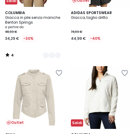
Outlet
Saldi
4
2
COLUMBIA
ADIDAS SPORTSWEAR
/
Giacca in pile senza maniche
Giacca, taglio dritto
Colori
5
Benton Springs
a partire da
48,99 €
74,99 €
34,29 €
-30%
44,99 €
-40%
4
/
5
Outlet
Saldi