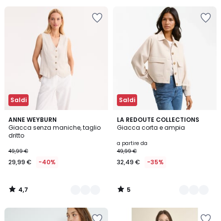
Invece
di
59,99
€
45%
di
sconto
applicato.
Saldi
Saldi
4,7
5
2
ANNE WEYBURN
2
LA REDOUTE COLLECTIONS
/ 5
/
Giacca senza maniche, taglio
Giacca corta e ampia
Colori
Colori
5
dritto
a partire da
49,99 €
49,99 €
29,99 €
-40%
32,49 €
-35%
4,7
5
/
/
5
5