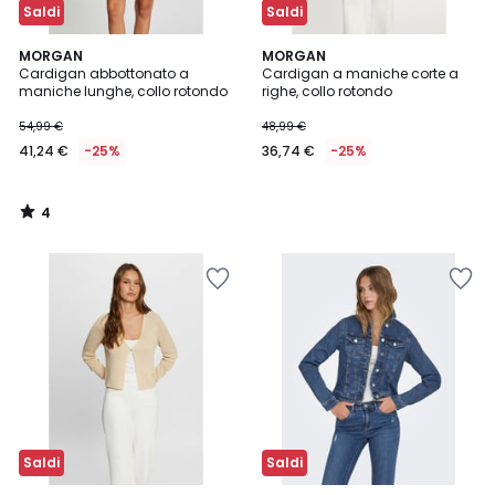
Saldi
Saldi
4
MORGAN
MORGAN
/
Cardigan abbottonato a
Cardigan a maniche corte a
5
maniche lunghe, collo rotondo
righe, collo rotondo
54,99 €
48,99 €
41,24 €
-25%
36,74 €
-25%
4
/
5
Saldi
Saldi