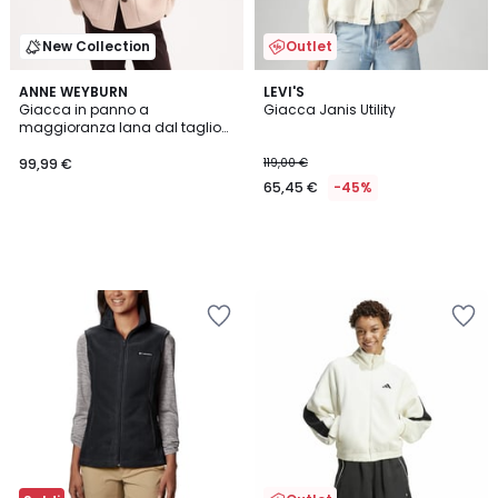
New Collection
Outlet
ANNE WEYBURN
LEVI'S
Giacca in panno a
Giacca Janis Utility
maggioranza lana dal taglio
oversize
99,99 €
119,00 €
65,45 €
-45%