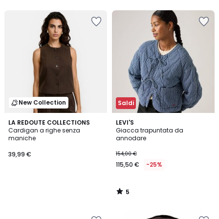
5
5
New Collection
Saldi
5
LA REDOUTE COLLECTIONS
LEVI'S
/
Cardigan a righe senza
Giacca trapuntata da
5
maniche
annodare
39,99 €
154,00 €
115,50 €
-25%
5
/
5