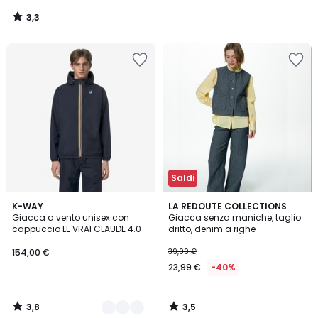
3,3
/
5
Saldi
3,8
3,5
12
K-WAY
LA REDOUTE COLLECTIONS
/ 5
/ 5
Giacca a vento unisex con
Giacca senza maniche, taglio
Colori
cappuccio LE VRAI CLAUDE 4.0
dritto, denim a righe
154,00 €
39,99 €
23,99 €
-40%
3,8
3,5
/
/