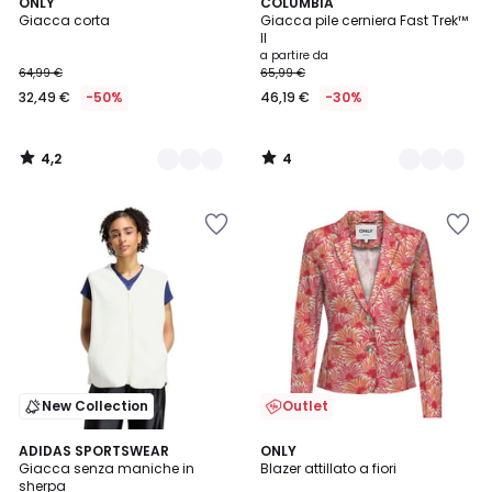
4,2
4
2
ONLY
3
COLUMBIA
/ 5
/
Giacca corta
Giacca pile cerniera Fast Trek™
Colori
Colori
5
II
a partire da
64,99 €
65,99 €
32,49 €
-50%
46,19 €
-30%
4,2
4
/
/
5
5
New Collection
Outlet
4,5
ADIDAS SPORTSWEAR
2
ONLY
/ 5
Giacca senza maniche in
Blazer attillato a fiori
Colori
sherpa