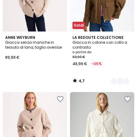
Saldi
4,7
ANNE WEYBURN
2
LA REDOUTE COLLECTIONS
/ 5
Giacca senza maniche in
Giacca in cotone con collo a
Colori
tessuto di lana, taglio oversize
contrasto
a partire da
89,99 €
69,99 €
48,99 €
-35%
4,7
/
5