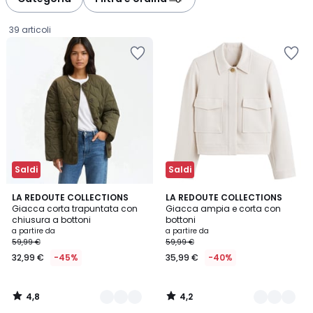
39 articoli
Saldi
Saldi
4,8
4,2
2
LA REDOUTE COLLECTIONS
2
LA REDOUTE COLLECTIONS
/ 5
/ 5
Giacca corta trapuntata con
Giacca ampia e corta con
Colori
Colori
chiusura a bottoni
bottoni
Prezzo
a partire da
a partire da
59,99 €
59,99 €
a
32,99 €
-45%
35,99 €
-40%
partire
da
32,99
4,8
4,2
€
/
/
5
5