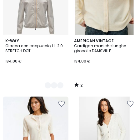
2
3
K-WAY
AMERICAN VINTAGE
/
Giacca con cappuccio, LIL 2.0
Cardigan maniche lunghe
Colori
5
STRETCH DOT
girocollo DAMSVILLE
184,00 €
134,00 €
2
/
5