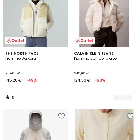
Outlet
Outlet
5
THE NORTH FACE
2
CALVIN KLEIN JEANS
/
Piumino Saikuru
Piumino con collo alto
Colori
5
264,00 €
249,00 €
145,20 €
-45%
124,50 €
-50%
5
/
5