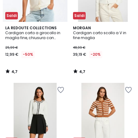
Saldi
Saldi
4,7
4,7
LA REDOUTE COLLECTIONS
MORGAN
/ 5
/ 5
Cardigan corto a girocollo in
Cardigan corto scollo a V in
maglia fine, chiusura con
fine maglia
bottoni
25,99 €
48,99 €
12,99 €
-50%
39,19 €
-20%
4,7
4,7
/
/
5
5