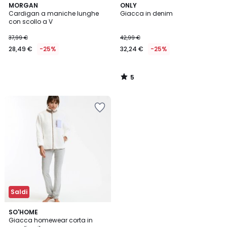
5
MORGAN
ONLY
/
Cardigan a maniche lunghe
Giacca in denim
5
con scollo a V
37,99 €
42,99 €
28,49 €
-25%
32,24 €
-25%
5
/
5
Saldi
4,8
SO'HOME
/ 5
Giacca homewear corta in