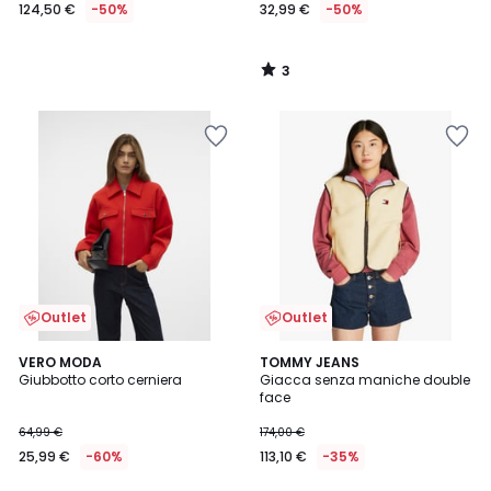
124,50 €
-50%
32,99 €
-50%
3
/
5
Outlet
Outlet
3,3
VERO MODA
TOMMY JEANS
/ 5
Giubbotto corto cerniera
Giacca senza maniche double
face
64,99 €
174,00 €
25,99 €
-60%
113,10 €
-35%