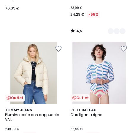
76,99 €
53,99 €
24,29 €
-55%
4,5
/
5
Outlet
Outlet
3
TOMMY JEANS
PETIT BATEAU
/
Piumino corto con cappuccio
Cardigan a righe
5
VAIL
249,00 €
65,99 €