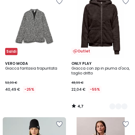
Outlet
Saldi
4,7
VERO MODA
2
ONLY PLAY
/ 5
Giacca fantasia trapuntata
Giacca con zip in piuma d'oca,
Colori
taglio dritto
53,99 €
48,99 €
40,49 €
-25%
22,04 €
-55%
4,7
/
5