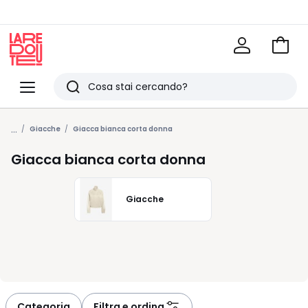
Vai
al
La
carrel
Redoute
Menu
Ricerca
Ultimi
...
articoli
Giacche
Giacca bianca corta donna
visti
Giacca bianca corta donna
Giacche
Categoria
Filtra e ordina