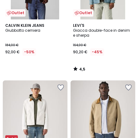
Outlet
Outlet
4,5
CALVIN KLEIN JEANS
LEVI'S
/ 5
Giubbotto cerniera
Giacca double-face in denim
e sherpa
184,00 €
164,00 €
92,00 €
-50%
90,20 €
-45%
4,5
/
5