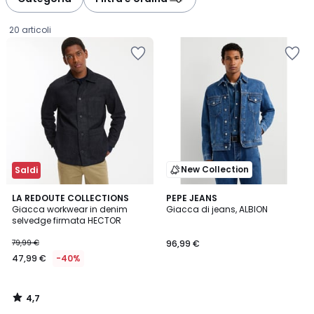
20 articoli
New Collection
Saldi
4,7
LA REDOUTE COLLECTIONS
PEPE JEANS
/ 5
Giacca workwear in denim
Giacca di jeans, ALBION
selvedge firmata HECTOR
47,99
79,99 €
96,99 €
€
47,99 €
-40%
Invece
di
79,99
4,7
€
/