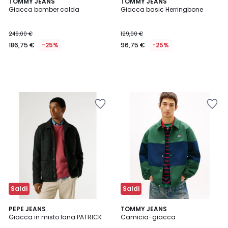
TOMMY JEANS
TOMMY JEANS
Giacca bomber calda
Giacca basic Herringbone
249,00 €
129,00 €
186,75 €
-25%
96,75 €
-25%
Saldi
Saldi
PEPE JEANS
TOMMY JEANS
Giacca in misto lana PATRICK
Camicia-giacca