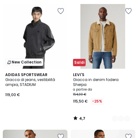
5
40%
di
sconto
applicato.
New Collection
Saldi
4,7
ADIDAS SPORTSWEAR
3
LEVI'S
/ 5
Giacca di jeans, vestibilità
Giacca in denim fodera
Colori
ampia, STADIUM
Sherpa
a partire da
119,00 €
154,00 €
115,50 €
-25%
4,7
/
5