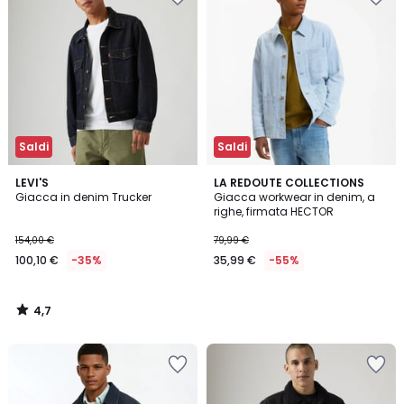
Saldi
Saldi
4,7
LEVI'S
LA REDOUTE COLLECTIONS
/ 5
Giacca in denim Trucker
Giacca workwear in denim, a
righe, firmata HECTOR
154,00 €
79,99 €
100,10 €
-35%
35,99 €
-55%
4,7
/
5