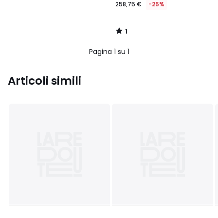
258,75 €
-25%
1
/
5
Pagina 1 su 1
Articoli simili