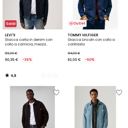
Outlet
Saldi
4,8
2
LEVI'S
TOMMY HILFIGER
/ 5
Giacca corta in denim con
Giacca Lincoln con collo a
Colori
collo a camicia, mezza
contrasto
stagione
139,00 €
164,00 €
90,35 €
-35%
82,00 €
-50%
4,8
/
5