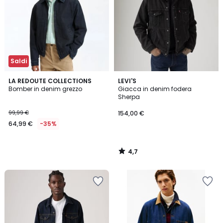
Saldi
4,7
LA REDOUTE COLLECTIONS
LEVI'S
/ 5
Bomber in denim grezzo
Giacca in denim fodera
Sherpa
99,99 €
154,00 €
64,99 €
-35%
4,7
/
5