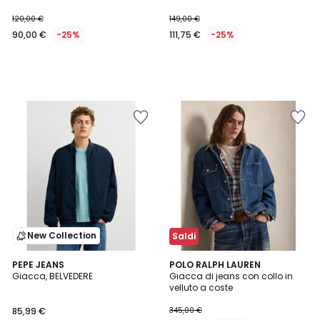
120,00 €
149,00 €
90,00 €
-25%
111,75 €
-25%
New Collection
Saldi
1
PEPE JEANS
POLO RALPH LAUREN
/
Giacca, BELVEDERE
Giacca di jeans con collo in
5
velluto a coste
85,99 €
345,00 €