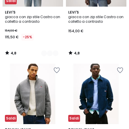
Saldi
4,8
4,8
2
LEVI'S
LEVI'S
/ 5
/ 5
giacca con zip stile Castro con
giacca con zip stile Castro con
Colori
colletto a contrasto
colletto a contrasto
154,00 €
154,00 €
115,50 €
-25%
4,8
4,8
/
/
5
5
Saldi
Saldi