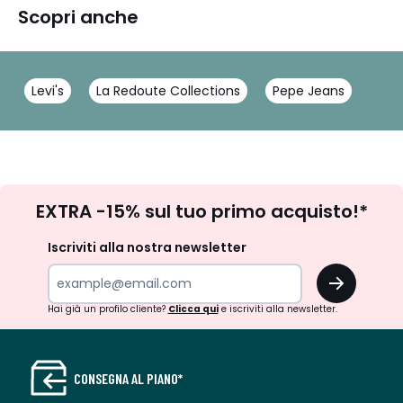
Scopri anche
Levi's
La Redoute Collections
Pepe Jeans
Iscrizione
EXTRA -15% sul tuo primo acquisto!*
newsletter
Iscriviti alla nostra newsletter
OK
Hai già un profilo cliente?
Clicca qui
e iscriviti alla newsletter.
CONSEGNA AL PIANO*