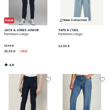
New Collection
Saldi
4,8
JACK & JONES JUNIOR
TAPE A L'OEIL
/ 5
Pantaloni cargo
Pantaloni cargo
53,99 €
24,99 €
35,09 €
-35%
4,8
/
5