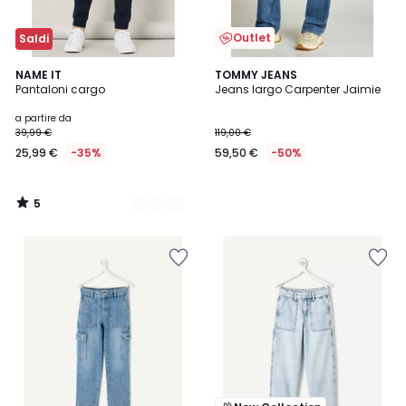
Outlet
Saldi
5
2
NAME IT
TOMMY JEANS
/
Pantaloni cargo
Jeans largo Carpenter Jaimie
Colori
5
a partire da
39,99 €
119,00 €
25,99 €
-35%
59,50 €
-50%
5
/
5