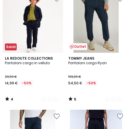
Outlet
Saldi
4
5
3
LA REDOUTE COLLECTIONS
2
TOMMY JEANS
/
/
Pantaloni cargo in velluto
Pantaloni cargo Ryan
Colori
Colori
5
5
29,99 €
109,00 €
14,99 €
-50%
54,50 €
-50%
4
5
/
/
5
5