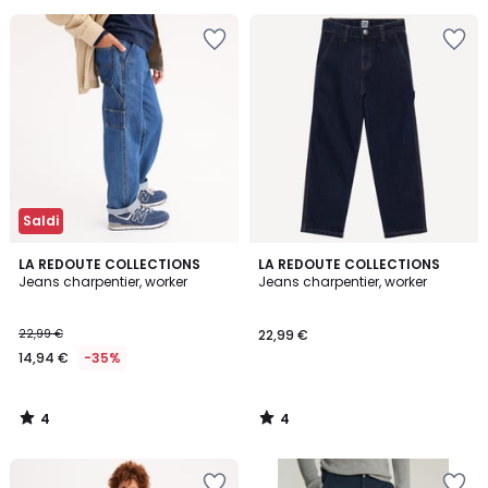
40%
di
sconto
applicato.
Saldi
4
4
LA REDOUTE COLLECTIONS
LA REDOUTE COLLECTIONS
/
/
Jeans charpentier, worker
Jeans charpentier, worker
5
5
22,99 €
22,99 €
14,94 €
-35%
4
4
/
/
5
5