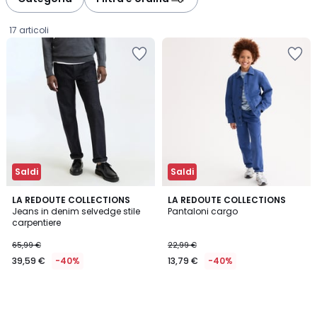
17 articoli
Saldi
Saldi
LA REDOUTE COLLECTIONS
LA REDOUTE COLLECTIONS
Jeans in denim selvedge stile
Pantaloni cargo
carpentiere
39,59
65,99 €
22,99 €
€
39,59 €
-40%
13,79 €
-40%
Invece
di
65,99
€