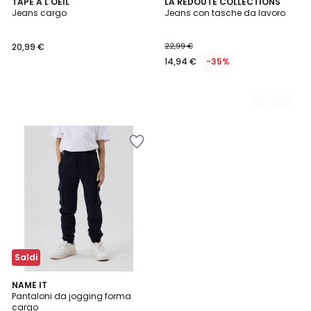
TAPE A L'OEIL
2
LA REDOUTE COLLECTIONS
Jeans cargo
Jeans con tasche da lavoro
Colori
20,99 €
22,99 €
14,94 €
-35%
Saldi
1
3
NAME IT
/
Pantaloni da jogging forma
Colori
5
cargo