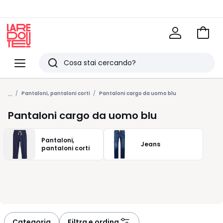
Vai
al
La
carrel
Redoute
Menu
Ricerca
Ultimi
...
articoli
Pantaloni, pantaloni corti
Pantaloni cargo da uomo blu
visti
Pantaloni cargo da uomo blu
Pantaloni,
Jeans
pantaloni corti
Categoria
Filtra e ordina