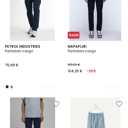
Saldi
5
4
PETROL INDUSTRIES
3
NAPAPIJRI
/
Pantaloni cargo
Pantaloni cargo
Colori
Colori
5
75,99 €
139,00 €
104,25 €
-25%
5
/
5