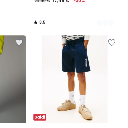
17,49 €
24,99 €
-30%
3,5
/
5
Saldi