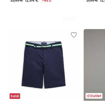
12,64 €
12
22,99 €
-45%
21,99 €
Outlet
Saldi