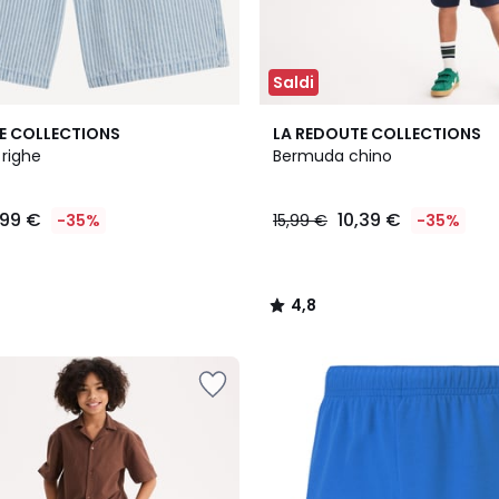
Saldi
2
4,8
E COLLECTIONS
LA REDOUTE COLLECTIONS
Colori
/ 5
righe
Bermuda chino
,99 €
10,39 €
-35%
15,99 €
-35%
4,8
/
5