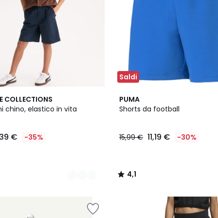
Saldi
4
4,1
E COLLECTIONS
PUMA
Colori
/ 5
 chino, elastico in vita
Shorts da football
,39 €
11,19 €
-35%
15,99 €
-30%
4,1
/
5