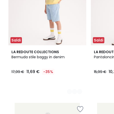
Saldi
Saldi
2
2
LA REDOUTE COLLECTIONS
LA REDOUT
Colori
Colori
Bermuda stile baggy in denim
Pantaloncini
11,69 €
10
17,99 €
-35%
15,99 €