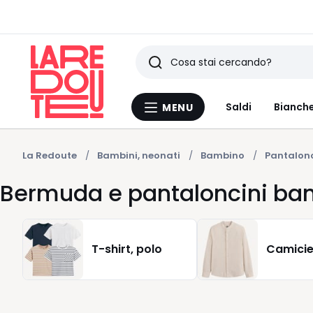
Ricerca
Ultimi
Saldi
Bianche
MENU
Menu
articoli
La
Redoute
visti
La Redoute
Bambini, neonati
Bambino
Pantalon
Bermuda e pantaloncini ba
T-shirt, polo
Camici