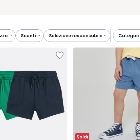
ezzo
sconti
selezione responsabile
categor
Saldi