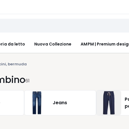
ria da letto
Nuova Collezione
AMPM | Premium desig
cini, bermuda
mbino
61
P
e
Jeans
p