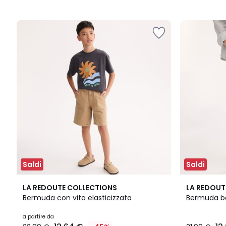
Saldi
Saldi
3
LA REDOUTE COLLECTIONS
LA REDOUT
Colori
Bermuda con vita elasticizzata
Bermuda b
a partire da