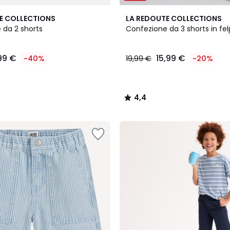
4,4
E COLLECTIONS
LA REDOUTE COLLECTIONS
/ 5
 da 2 shorts
Confezione da 3 shorts in fe
,99 €
15,99 €
-40%
19,99 €
-20%
4,4
/
5