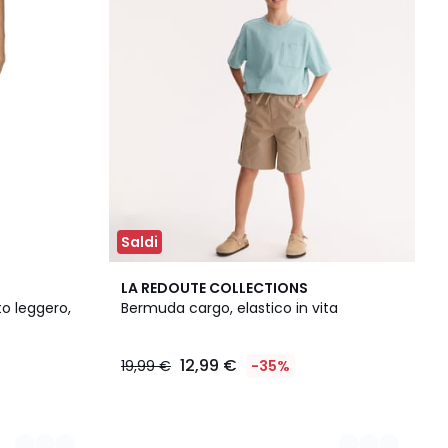
Saldi
2
LA REDOUTE COLLECTIONS
Colori
to leggero,
Bermuda cargo, elastico in vita
12,99 €
19,99 €
-35%