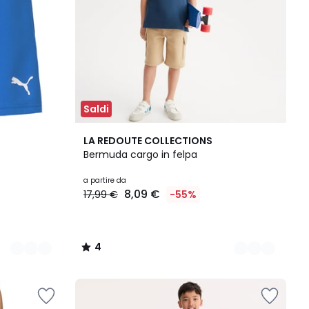
Saldi
2
4
LA REDOUTE COLLECTIONS
Colori
/
Bermuda cargo in felpa
5
a partire da
8,09 €
17,99 €
-55%
4
/
5