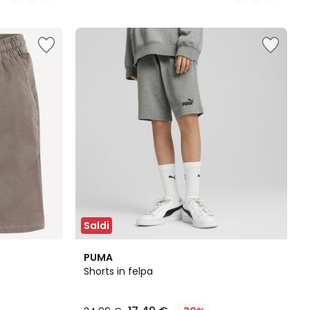
Saldi
3
3,5
PUMA
Colori
/ 5
Shorts in felpa