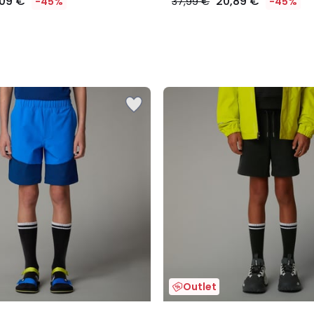
,09 €
20,89 €
-45%
37,99 €
-45%
Outlet