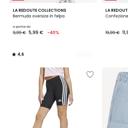
5
4,6
LA REDOUTE COLLECTIONS
LA REDOUT
Colori
/ 5
Bermuda oversize in felpa
Confezione
Prezzo
a partire da
5,99 €
11
9,99 €
-40%
19,99 €
a
partire
da
5,99
4,6
€
/
Invece
5
di
9,99
€
40%
di
sconto
applicato.