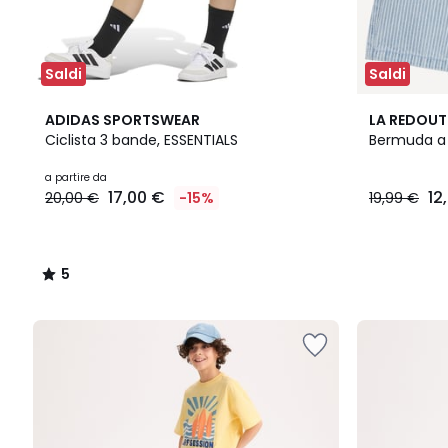
Saldi
Saldi
5
ADIDAS SPORTSWEAR
LA REDOUT
/
Ciclista 3 bande, ESSENTIALS
Bermuda a 
5
a partire da
17,00 €
12
20,00 €
-15%
19,99 €
5
/
5