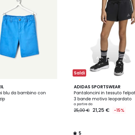
Saldi
2
5
IL
ADIDAS SPORTSWEAR
Colori
/
ni blu da bambino con
Pantaloncini in tessuto felpa
5
zip
3 bande motivo leopardato
a partire da
21,25 €
25,00 €
-15%
5