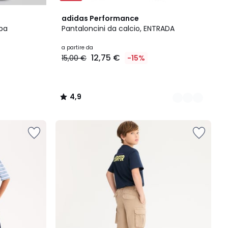
5
4,9
adidas Performance
Colori
/ 5
lpa
Pantaloncini da calcio, ENTRADA
a partire da
12,75 €
15,00 €
-15%
4,9
/
5