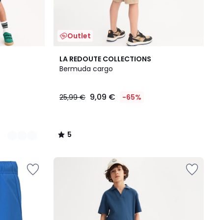
Outlet
5
LA REDOUTE COLLECTIONS
/
Bermuda cargo
5
9,09 €
25,99 €
-65%
5
/
5