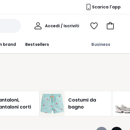
Scarica l'app
Il
Accedi / Iscriviti
Voir
Vai
Mio
ma
al
Profilo
wishlist
carrello
n brand
Bestsellers
Business
antaloni,
Costumi da
antaloni corti
bagno