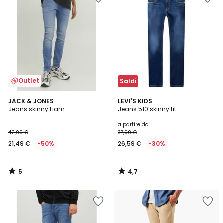
Outlet
Saldi
5
4,7
JACK & JONES
LEVI'S KIDS
/
/ 5
Jeans skinny Liam
Jeans 510 skinny fit
5
a partire da
42,99 €
37,99 €
21,49 €
-50%
26,59 €
-30%
5
4,7
/
/
5
5