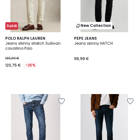
New Collection
Saldi
POLO RALPH LAUREN
PEPE JEANS
Jeans skinny stretch Sullivan
Jeans skinny HATCH
cavallino Polo
165,00 €
96,99 €
123,75 €
-25%