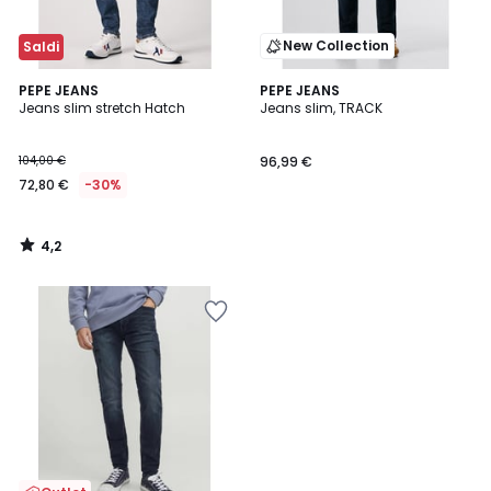
New Collection
Saldi
4,2
PEPE JEANS
PEPE JEANS
/ 5
Jeans slim stretch Hatch
Jeans slim, TRACK
104,00 €
96,99 €
72,80 €
-30%
4,2
/
5