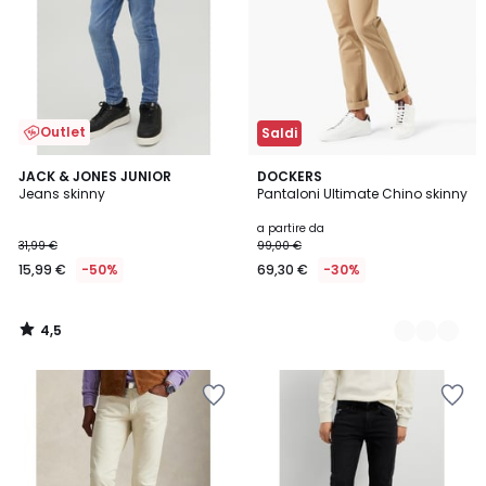
Outlet
Saldi
4,5
JACK & JONES JUNIOR
4
DOCKERS
/ 5
Jeans skinny
Pantaloni Ultimate Chino skinny
Colori
a partire da
31,99 €
99,00 €
15,99 €
-50%
69,30 €
-30%
4,5
/
5