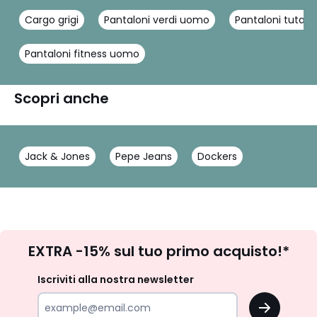
Cargo grigi
Pantaloni verdi uomo
Pantaloni tuta 
Pantaloni fitness uomo
Scopri anche
Jack & Jones
Pepe Jeans
Dockers
Iscrizione
EXTRA -15% sul tuo primo acquisto!*
newsletter
Iscriviti alla nostra newsletter
OK