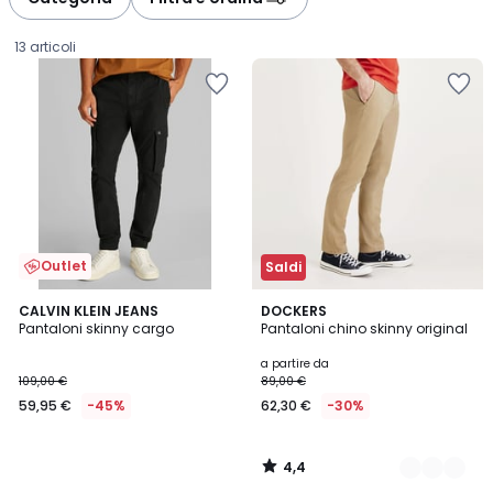
13 articoli
Outlet
Saldi
4,4
CALVIN KLEIN JEANS
3
DOCKERS
/ 5
Pantaloni skinny cargo
Pantaloni chino skinny original
Colori
59,95
a partire da
109,00 €
89,00 €
€
59,95 €
-45%
62,30 €
-30%
Invece
di
109,00
4,4
€
/
5