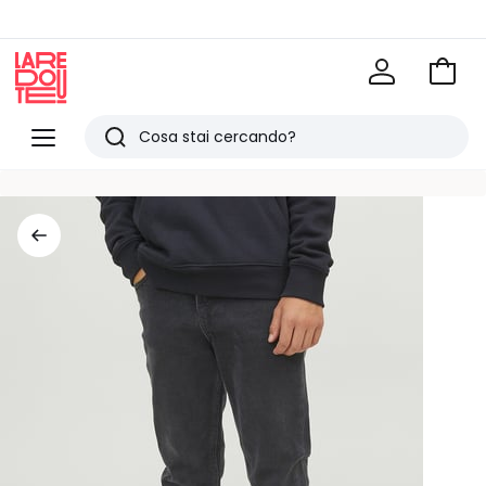
Vai
al
La
carrel
Redoute
Menu
Ricerca
Ultimi
articoli
visti