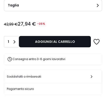
Taglia
27,94
27,94 €
€
42,99 €
-35%
Invece
di
42,99
Quantità
1
AGGIUNGI AL CARRELLO
€
35%
di
sconto
Consegna entro 3-6 giorni lavorativi
applicato.
Soddisfatti o rimborsati
Pagamento sicuro