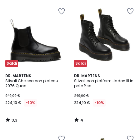
Saldi
Saldi
3,3
4
DR. MARTENS
DR. MARTENS
/ 5
/
Stivali Chelsea con plateau
Stivali con platform Jadon III in
5
2976 Quad
pelle Pisa
249,00 €
249,00 €
224,10 €
-10%
224,10 €
-10%
3,3
4
/
/
5
5