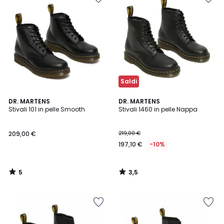
Saldi
5
3,5
DR. MARTENS
DR. MARTENS
/
/ 5
Stivali 101 in pelle Smooth
Stivali 1460 in pelle Nappa
5
209,00 €
219,00 €
197,10 €
-10%
5
3,5
/
/
5
5