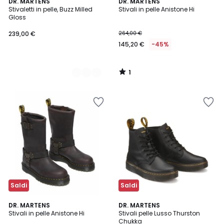
1
2
DR. MARTENS
DR. MARTENS
/
Stivaletti in pelle, Buzz Milled
Stivali in pelle Anistone Hi
Colori
5
Gloss
239,00 €
264,00 €
145,20 €
-45%
1
/
5
Saldi
Saldi
1
5
DR. MARTENS
DR. MARTENS
/
/
Stivali in pelle Anistone Hi
Stivali pelle Lusso Thurston
5
5
Chukka