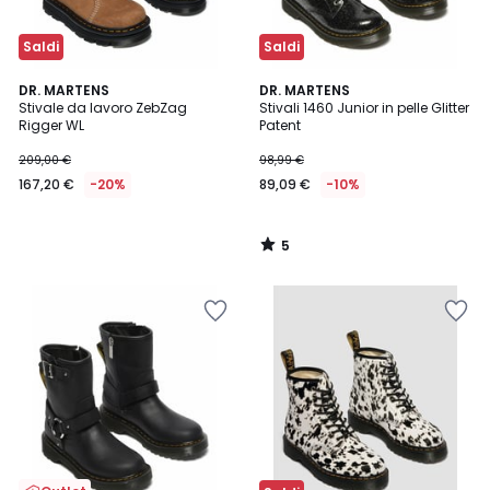
Saldi
Saldi
5
DR. MARTENS
DR. MARTENS
/
Stivale da lavoro ZebZag
Stivali 1460 Junior in pelle Glitter
5
Rigger WL
Patent
209,00 €
98,99 €
167,20 €
-20%
89,09 €
-10%
5
/
5