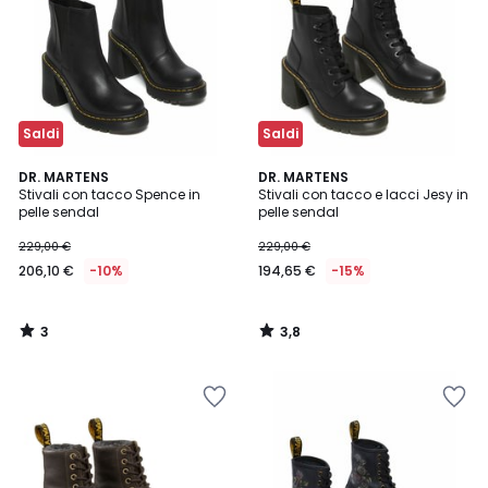
Saldi
Saldi
3
3,8
DR. MARTENS
DR. MARTENS
/
/ 5
Stivali con tacco Spence in
Stivali con tacco e lacci Jesy in
5
pelle sendal
pelle sendal
229,00 €
229,00 €
206,10 €
-10%
194,65 €
-15%
3
3,8
/
/
5
5