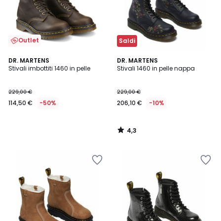
Outlet
Saldi
4,3
DR. MARTENS
DR. MARTENS
/ 5
Stivali imbottiti 1460 in pelle
Stivali 1460 in pelle nappa
229,00 €
229,00 €
114,50 €
-50%
206,10 €
-10%
4,3
/
5