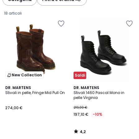
gauche
droite
18 articoli
New Collection
Saldi
4,2
DR. MARTENS
DR. MARTENS
/ 5
Stivali in pelle, Fringe Mid Pull On
Stivali 1460 Pascal Mono in
pelle Virginia
274,00
274,00 €
219,00 €
€.
197,10 €
-10%
4,2
/
5