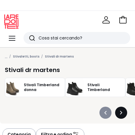
Vai
al
La
carrel
Redoute
Menu
Ricerca
Ultimi
...
articoli
Stivaletti, boots
Stivali dr martens
visti
Stivali dr martens
Stivali Timberland
Stivali
donna
Timberland
Précédent
Suivan
-
-
défiler
défiler
à
à
Categoria
Filtra e ordina