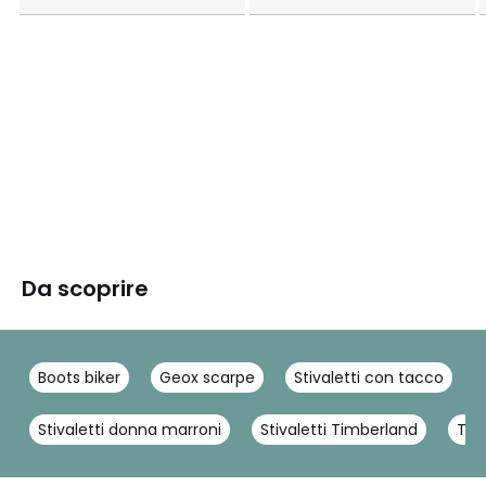
Da scoprire
Boots biker
Geox scarpe
Stivaletti con tacco
Stivaletti donna marroni
Stivaletti Timberland
Tim