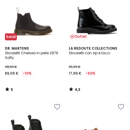
Outlet
Saldi
5
4,3
DR. MARTENS
LA REDOUTE COLLECTIONS
/
/ 5
Stivaletti Chelsea in pelle 2976
Stivaletti con zip e lacci
5
Softy
98,99 €
35,99 €
89,09 €
-10%
17,99 €
-50%
5
4,3
/
/
5
5