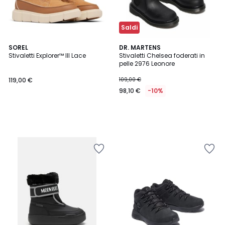
Saldi
SOREL
DR. MARTENS
Stivaletti Explorer™ III Lace
Stivaletti Chelsea foderati in
pelle 2976 Leonore
119,00 €
109,00 €
98,10 €
-10%