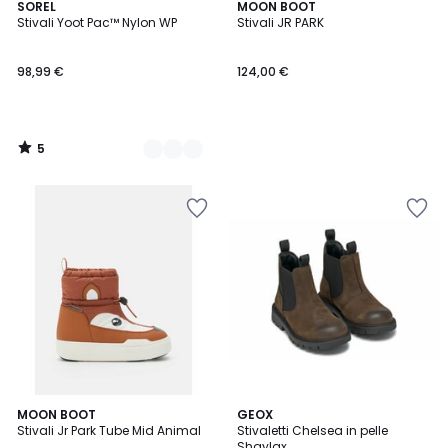
5
3
SOREL
MOON BOOT
/
Stivali Yoot Pac™ Nylon WP
Stivali JR PARK
Colori
5
98,99 €
124,00 €
5
/
5
5
3
MOON BOOT
GEOX
/
/
Stivali Jr Park Tube Mid Animal
Stivaletti Chelsea in pelle
5
5
Shaylax