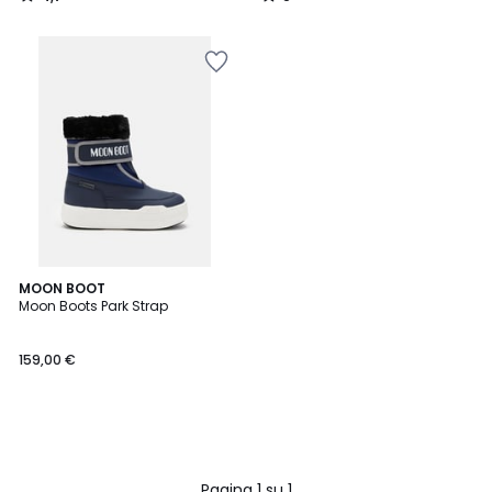
/
/
5
5
MOON BOOT
Moon Boots Park Strap
159,00 €
Pagina 1 su 1