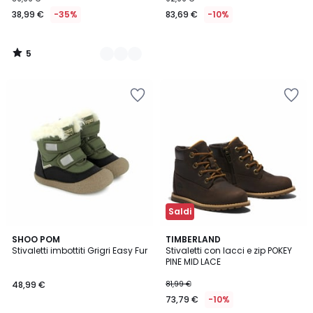
38,99 €
-35%
83,69 €
-10%
5
/
5
Saldi
5
SHOO POM
TIMBERLAND
/
Stivaletti imbottiti Grigri Easy Fur
Stivaletti con lacci e zip POKEY
5
PINE MID LACE
48,99 €
81,99 €
73,79 €
-10%