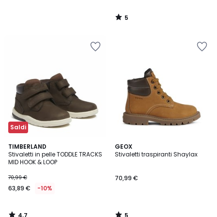
5
/
5
Saldi
4,7
5
TIMBERLAND
GEOX
/ 5
/
Stivaletti in pelle TODDLE TRACKS
Stivaletti traspiranti Shaylax
5
MID HOOK & LOOP
70,99 €
70,99 €
63,89 €
-10%
4,7
5