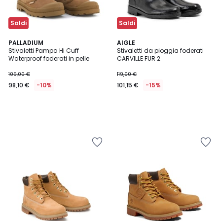
Saldi
Saldi
PALLADIUM
AIGLE
Stivaletti Pampa Hi Cuff
Stivaletti da pioggia foderati
Waterproof foderati in pelle
CARVILLE FUR 2
109,00 €
119,00 €
98,10 €
-10%
101,15 €
-15%