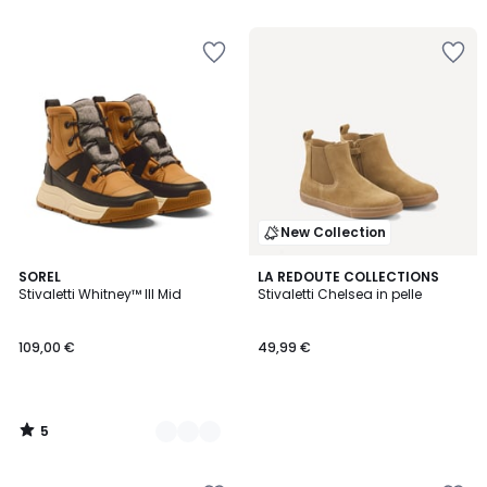
New Collection
5
2
SOREL
LA REDOUTE COLLECTIONS
/
Stivaletti Whitney™ III Mid
Stivaletti Chelsea in pelle
Colori
5
109,00 €
49,99 €
5
/
5