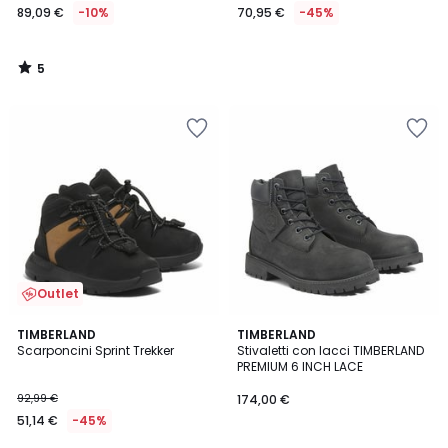
89,09 €
-10%
70,95 €
-45%
5
/
5
Outlet
4,8
TIMBERLAND
TIMBERLAND
/ 5
Scarponcini Sprint Trekker
Stivaletti con lacci TIMBERLAND
PREMIUM 6 INCH LACE
92,99 €
174,00 €
51,14 €
-45%