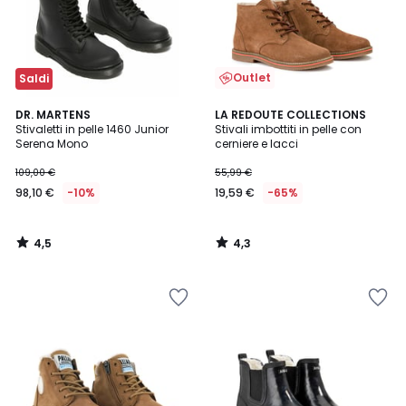
Outlet
Saldi
4,5
4,3
DR. MARTENS
LA REDOUTE COLLECTIONS
/ 5
/ 5
Stivaletti in pelle 1460 Junior
Stivali imbottiti in pelle con
Serena Mono
cerniere e lacci
109,00 €
55,99 €
98,10 €
-10%
19,59 €
-65%
4,5
4,3
/
/
5
5