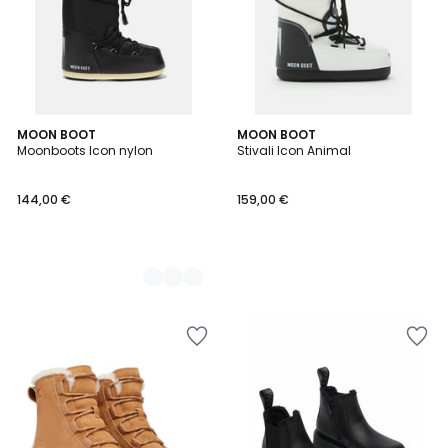
2
MOON BOOT
MOON BOOT
Moonboots Icon nylon
Stivali Icon Animal
Colori
144,00 €
159,00 €