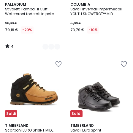
4
2
PALLADIUM
COLUMBIA
/
Stivaletti Pampa Hi Cuff
Stivali invernali impermeabili
Colori
5
Waterproof foderati in pelle
YOUTH SNOWTROT™ MID
98,99 €
81,99 €
79,19 €
-20%
73,79 €
-10%
4
/
5
Saldi
Saldi
5
4,4
TIMBERLAND
TIMBERLAND
/
/ 5
Scarponi EURO SPRINT MIDE
Stivali Euro Sprint