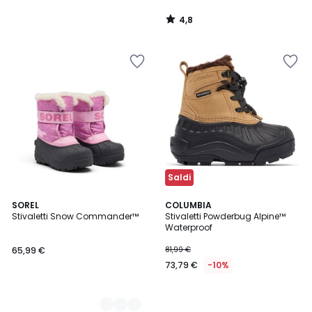
4,8
/
5
Saldi
2
SOREL
COLUMBIA
Stivaletti Snow Commander™
Stivaletti Powderbug Alpine™
Colori
Waterproof
65,99 €
81,99 €
73,79 €
-10%