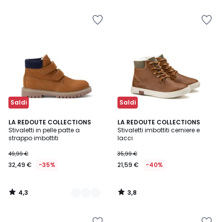
5
5
40%
di
sconto
applicato.
Saldi
Saldi
4,3
3,8
2
LA REDOUTE COLLECTIONS
LA REDOUTE COLLECTIONS
/ 5
/ 5
Stivaletti in pelle patte a
Stivaletti imbottiti cerniere e
Colori
strappo imbottiti
lacci
49,99 €
35,99 €
32,49 €
-35%
21,59 €
-40%
4,3
3,8
/
/
5
5