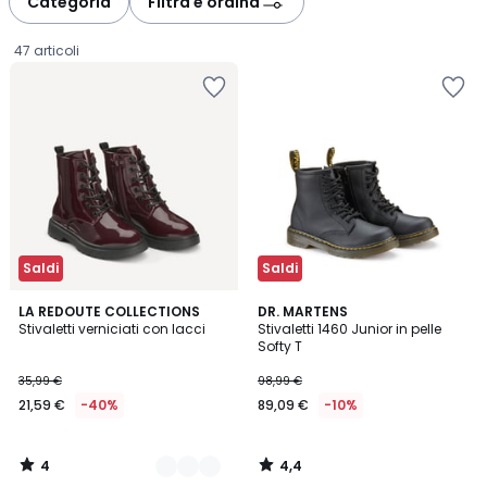
Categoria
Filtra e ordina
gauche
droite
47 articoli
Saldi
Saldi
4
4,4
3
LA REDOUTE COLLECTIONS
DR. MARTENS
/
/ 5
Stivaletti verniciati con lacci
Stivaletti 1460 Junior in pelle
Colori
5
Softy T
21,59
35,99 €
98,99 €
€
21,59 €
-40%
89,09 €
-10%
Invece
di
35,99
4
4,4
€
/
/