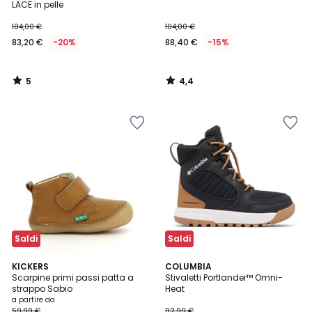
5
LACE in pelle
104,00 €
104,00 €
83,20 €
-20%
88,40 €
-15%
5
4,4
/
/
5
5
Saldi
Saldi
5
2
KICKERS
COLUMBIA
/
Scarpine primi passi patta a
Stivaletti Portlander™ Omni-
Colori
5
strappo Sabio
Heat
a partire da
59,99 €
92,99 €