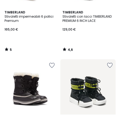
5
4,6
TIMBERLAND
TIMBERLAND
/
/ 5
Stivaletti impermeabili 6 pollici
Stivaletti con lacci TIMBERLAND
5
Premium
PREMIUM 6 INCH LACE
165,00 €
129,00 €
5
4,6
/
/
5
5