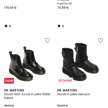
a partire da
179,00 €
70,99 €
5
3
/
/
5
5
Outlet
Saldi
5
DR. MARTENS
DR. MARTENS
/
Stivali 1460 Junior in pelle Glitter
Stivali in pelle Genaya
5
Patent
98,99 €
129,00 €