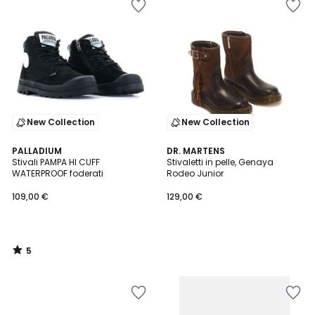
New Collection
New Collection
5
PALLADIUM
DR. MARTENS
/
Stivali PAMPA HI CUFF
Stivaletti in pelle, Genaya
5
WATERPROOF foderati
Rodeo Junior
109,00 €
129,00 €
5
/
5