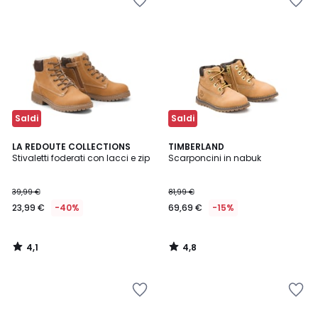
Saldi
Saldi
4,1
4,8
LA REDOUTE COLLECTIONS
TIMBERLAND
/ 5
/ 5
Stivaletti foderati con lacci e zip
Scarponcini in nabuk
39,99 €
81,99 €
23,99 €
-40%
69,69 €
-15%
4,1
4,8
/
/
5
5