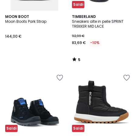
Saldi
5
MOON BOOT
TIMBERLAND
/
Moon Boots Park Strap
Sneakers alte in pelle SPRINT
5
TREKKER MID LACE
144,00 €
92,99 €
83,69 €
-10%
5
/
5
Saldi
Saldi