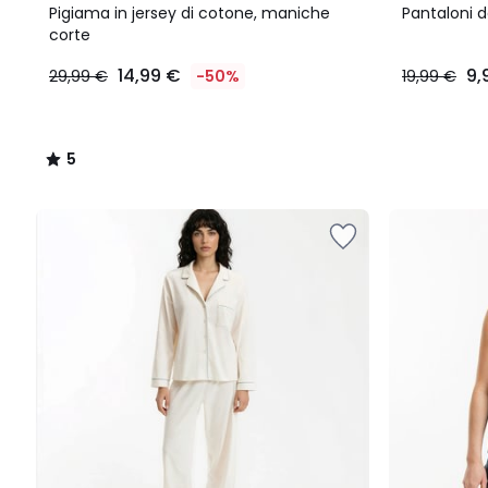
/
Pigiama in jersey di cotone, maniche
Pantaloni d
5
corte
14,99 €
9,
29,99 €
-50%
19,99 €
5
/
5