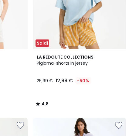
Saldi
4,8
LA REDOUTE COLLECTIONS
/ 5
Pigiama-shorts in jersey
12,99 €
25,99 €
-50%
4,8
/
5