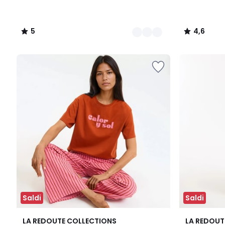
5
4,6
/
/
5
5
Saldi
Saldi
5
LA REDOUTE COLLECTIONS
LA REDOUT