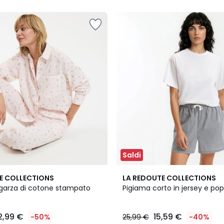
Saldi
5
E COLLECTIONS
LA REDOUTE COLLECTIONS
/
 garza di cotone stampato
Pigiama corto in jersey e pop
5
2,99 €
15,59 €
-50%
25,99 €
-40%