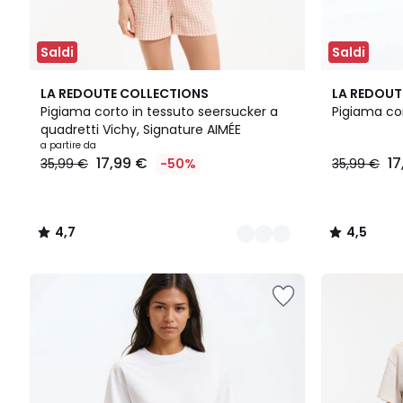
Saldi
Saldi
2
4,7
4,5
LA REDOUTE COLLECTIONS
LA REDOUT
Colori
/ 5
/ 5
Pigiama corto in tessuto seersucker a
Pigiama co
quadretti Vichy, Signature AIMÉE
Prezzo
a partire da
17,99 €
17
35,99 €
-50%
35,99 €
a
partire
da
17,99
4,7
4,5
€
/
/
Invece
5
5
di
35,99
€
50%
di
sconto
applicato.