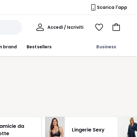
Scarica l'app
Il
Accedi / Iscriviti
Voir
Vai
Mio
ma
al
Profilo
wishlist
carrello
n brand
Bestsellers
Business
e
amicie da
i
Lingerie Sexy
otte