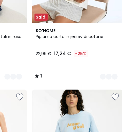
Saldi
2
1
SO'HOME
Colori
/
tili in raso
Pigiama corto in jersey di cotone
5
17,24 €
22,99 €
-25%
1
/
5