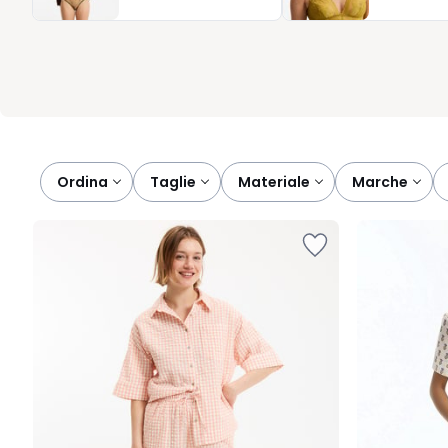
complicazioni. Ogni modello è un invito a rallentare, a sentirvi 
casa tra comfort e tranquillità. Perché la notte, con il pigiama 
Ordina
taglie
materiale
marche