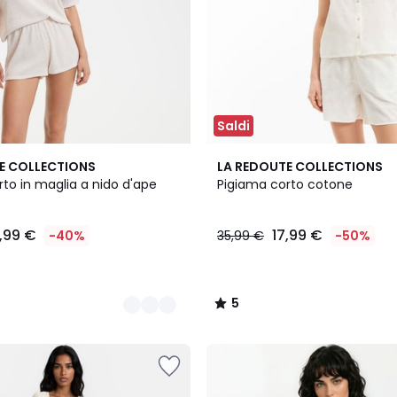
Saldi
5
E COLLECTIONS
LA REDOUTE COLLECTIONS
/
to in maglia a nido d'ape
Pigiama corto cotone
5
7,99 €
17,99 €
-40%
35,99 €
-50%
5
/
5