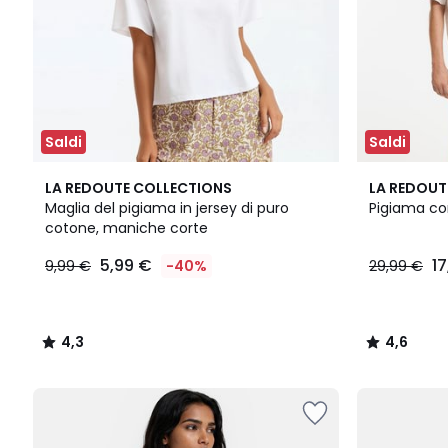
Saldi
Saldi
4,3
3
4,6
LA REDOUTE COLLECTIONS
LA REDOUT
/ 5
Colori
/ 5
Maglia del pigiama in jersey di puro
Pigiama cor
cotone, maniche corte
5,99 €
1
9,99 €
-40%
29,99 €
4,3
4,6
/
/
5
5