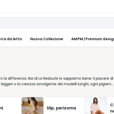
ria da letto
Nuova Collezione
AMPM | Premium desig
 la differenza. Noi di La Redoute lo sappiamo bene: il piacere di
 leggeri o la carezza avvolgente dei modelli lunghi, ogni pigiama
 vostri momenti di puro relax. Lasciatevi guidare dalle vostre
linee fluide dei pantaloni assicurano libertà di movimento. Un
ccupiamo del resto. I dettagli fanno la differenza: una manica ch
C
osa, tutto contribuisce a creare un piccolo rituale quotidiano d
ni
Slip, perizoma
n
dotti curati, pensati per adattarsi alla vostra routine senza