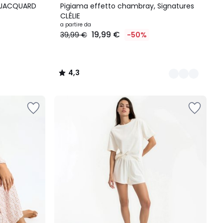
Colori
/ 5
 JACQUARD
Pigiama effetto chambray, Signatures
CLÉLIE
a partire da
19,99 €
39,99 €
-50%
4,3
/
5