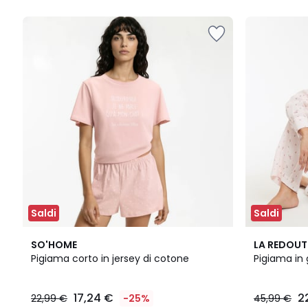
5
5
Saldi
Saldi
2
5
4,6
SO'HOME
LA REDOUT
Colori
/
/ 5
Pigiama corto in jersey di cotone
Pigiama in
5
17,24 €
2
22,99 €
-25%
45,99 €