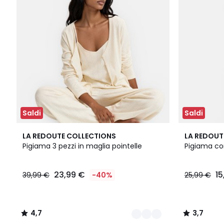
Saldi
Saldi
2
4,7
3,7
LA REDOUTE COLLECTIONS
LA REDOUT
Colori
/ 5
/ 5
Pigiama 3 pezzi in maglia pointelle
Pigiama cor
23,99 €
15
39,99 €
-40%
25,99 €
4,7
3,7
/
/