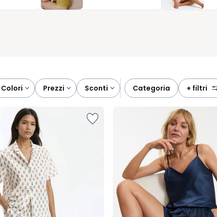
bene e a ritrovare piaceri semplici, come una serata trascorsa in
giusto, diventa il momento più atteso della giornata.
colori
prezzi
sconti
categoria
+ filtri