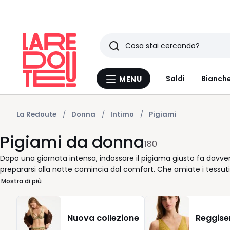
Ricerca
Ultimi
Saldi
Bianche
MENU
Menu
articoli
La
Redoute
visti
La Redoute
Donna
Intimo
Pigiami
Pigiami da donna
180
Dopo una giornata intensa, indossare il pigiama giusto fa davvero
prepararsi alla notte comincia dal comfort. Che amiate i tessuti
da donna della nostra selezione è pensato per accompagnarvi nei
Mostra di più
sensazioni: il cotone regala una morbidezza naturale, mentre le 
taglio ampio o uno più aderente? Voi scegliete lo stile, noi ci o
cade con eleganza, un colore delicato o un tono deciso come il r
Nuova collezione
Reggise
benessere. Scoprire la nostra pigiameria significa concedersi pro