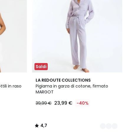
Saldi
4
4,7
LA REDOUTE COLLECTIONS
Colori
/ 5
tili in raso
Pigiama in garza di cotone, firmato
MARGOT
23,99 €
39,99 €
-40%
4,7
/