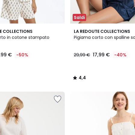
Saldi
2
4,4
E COLLECTIONS
LA REDOUTE COLLECTIONS
Colori
/ 5
rto in cotone stampato
Pigiama corto con spalline sot
,99 €
17,99 €
-50%
29,99 €
-40%
4,4
/
5