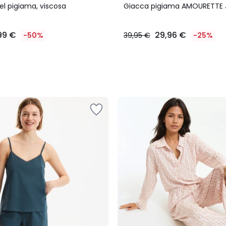
el pigiama, viscosa
Giacca pigiama AMOURETTE
99 €
29,96 €
-50%
39,95 €
-25%