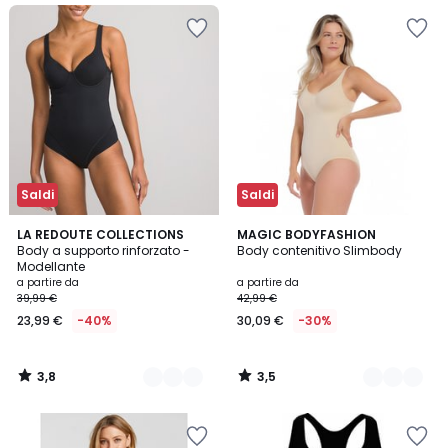
Saldi
Saldi
3,8
3,5
2
LA REDOUTE COLLECTIONS
2
MAGIC BODYFASHION
/ 5
/ 5
Body a supporto rinforzato -
Body contenitivo Slimbody
Colori
Colori
Modellante
a partire da
a partire da
39,99 €
42,99 €
23,99 €
-40%
30,09 €
-30%
3,8
3,5
/
/
5
5