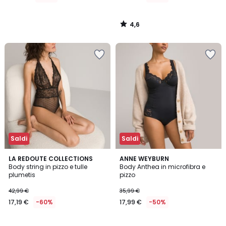
di
39,99
4,6
€
/
5
60%
di
sconto
applicato.
Saldi
Saldi
4
4,3
LA REDOUTE COLLECTIONS
ANNE WEYBURN
/
/ 5
Body string in pizzo e tulle
Body Anthea in microfibra e
5
plumetis
pizzo
42,99 €
35,99 €
17,19 €
-60%
17,99 €
-50%