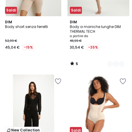
Saldi
Saldi
5
DIM
2
DIM
/
Body short senza ferretti
Body a maniche lunghe DIM
Colori
5
THERMAL TECH
a partire da
52,99 €
46,99 €
45,04 €
-15%
30,54 €
-35%
5
/
5
New Collection
Saldi