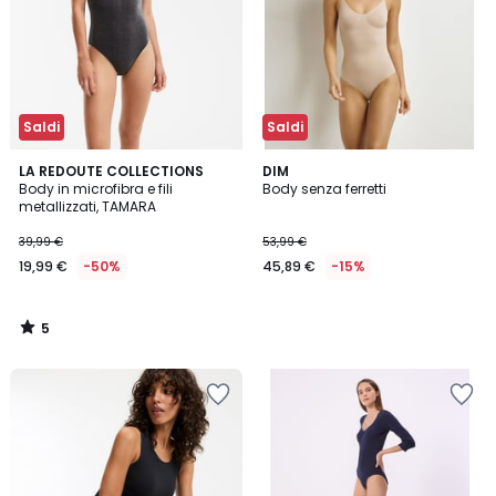
Saldi
Saldi
5
LA REDOUTE COLLECTIONS
DIM
/
Body in microfibra e fili
Body senza ferretti
5
metallizzati, TAMARA
39,99 €
53,99 €
19,99 €
-50%
45,89 €
-15%
5
/
5