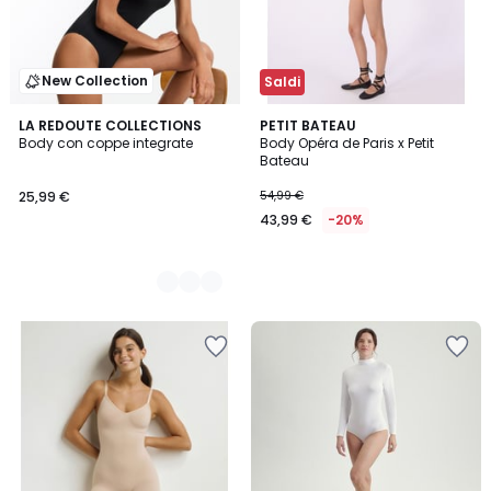
New Collection
Saldi
2
LA REDOUTE COLLECTIONS
PETIT BATEAU
Body con coppe integrate
Body Opéra de Paris x Petit
Colori
Bateau
25,99 €
54,99 €
43,99 €
-20%