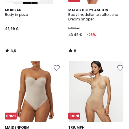
3,5
5
MORGAN
MAGIC BODYFASHION
/ 5
/
Body in pizzo
Body modellante sotto seno
5
Dream Shaper
48,99 €
57,99 €
43,49 €
-25%
3,5
5
/
/
5
5
Saldi
Saldi
1
4,3
MAIDENFORM
2
TRIUMPH