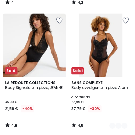
4
4,3
/
/
5
5
Saldi
Saldi
4,6
4,5
LA REDOUTE COLLECTIONS
2
SANS COMPLEXE
/ 5
/ 5
Body Signature in pizzo, JEANNE
Body avvolgente in pizzo Arum
Colori
a partire da
35,99 €
53,99 €
21,59 €
-40%
37,79 €
-30%
4,6
4,5
/
/
5
5