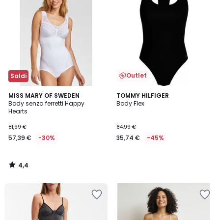
Outlet
Saldi
4,4
MISS MARY OF SWEDEN
TOMMY HILFIGER
/ 5
Body senza ferretti Happy
Body Flex
Hearts
81,99 €
64,99 €
57,39 €
-30%
35,74 €
-45%
4,4
/
5