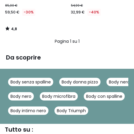
85,00 €
54,99 €
59,50 €
-30%
32,99 €
-40%
4,8
/
5
Pagina 1 su 1
Da scoprire
Body senza spalline
Body donna pizzo
Body nero 
Body nero
Body microfibra
Body con spalline
Body intimo nero
Body Triumph
Tutto su :