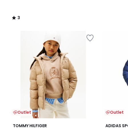
3
/
5
Outlet
Outlet
2
2
4,9
TOMMY HILFIGER
ADIDAS S