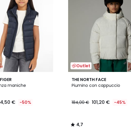
Outlet
4,7
FIGER
THE NORTH FACE
/ 5
enza maniche
Piumino con cappuccio
4,50 €
101,20 €
-50%
184,00 €
-45%
4,7
/