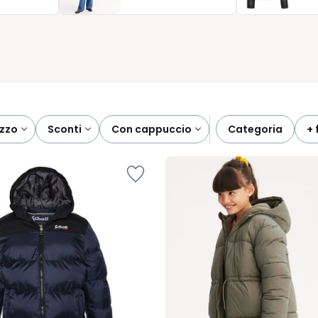
giunge un tocco di allegria ai giorni più freddi. Pratici da lavare 
 per offrire calore, comfort e un’eleganza senza tempo a ogni
ezzo
sconti
con cappuccio
categoria
+