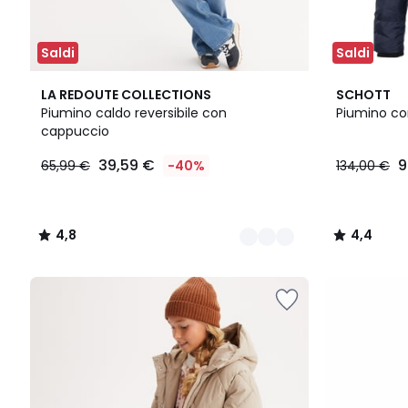
Saldi
Saldi
2
4,8
2
4,4
LA REDOUTE COLLECTIONS
SCHOTT
Colori
/ 5
Colori
/ 5
Piumino caldo reversibile con
Piumino co
cappuccio
39,59
39,59 €
9
65,99 €
-40%
134,00 €
€
Invece
di
65,99
4,8
4,4
€
/
/
40%
5
5
di
sconto
applicato.