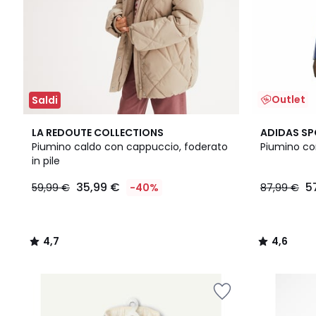
Outlet
Saldi
4,7
4,6
LA REDOUTE COLLECTIONS
ADIDAS S
/ 5
/ 5
Piumino caldo con cappuccio, foderato
Piumino c
in pile
35,99 €
5
59,99 €
-40%
87,99 €
4,7
4,6
/
/
5
5