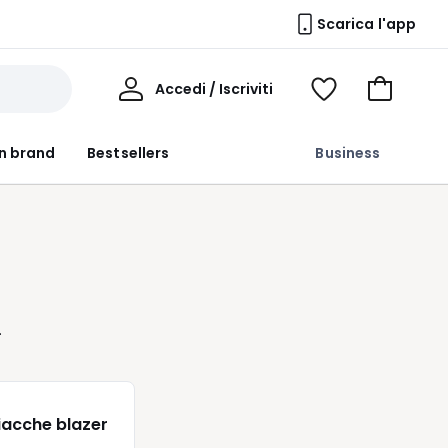
Scarica l'app
Il
Accedi / Iscriviti
Voir
Vai
Mio
ma
al
Profilo
wishlist
carrello
n brand
Bestsellers
Business
iacche blazer