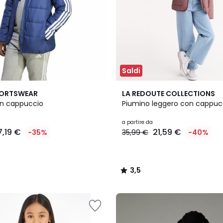
Saldi
3
3,5
PORTSWEAR
LA REDOUTE COLLECTIONS
Colori
/ 5
on cappuccio
Piumino leggero con cappuc
a partire da
7,19 €
21,59 €
-35%
35,99 €
-40%
3,5
/
5