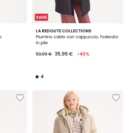
Saldi
4
LA REDOUTE COLLECTIONS
/
o
Piumino caldo con cappuccio, foderato
5
in pile
35,99 €
59,99 €
-40%
4
/
5