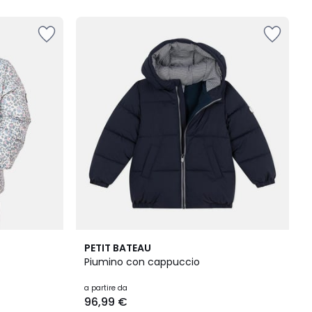
5
PETIT BATEAU
/
Piumino con cappuccio
5
a partire da
96,99 €