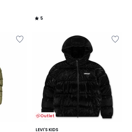
5
/
5
Outlet
5
LEVI'S KIDS