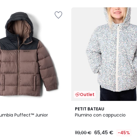
5
Outlet
5
PETIT BATEAU
/
umbia Puffect™ Junior
Piumino con cappuccio
5
65,45 €
119,00 €
-45%