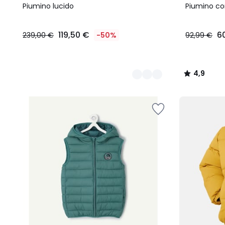
Colori
Colori
/ 5
Piumino lucido
Piumino c
119,50 €
6
239,00 €
-50%
92,99 €
4,9
/
5