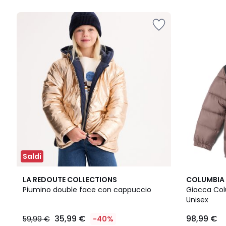
Saldi
3
3
LA REDOUTE COLLECTIONS
COLUMBIA
/
Colori
Piumino double face con cappuccio
Giacca Col
5
Unisex
35,99 €
98,99 €
59,99 €
-40%