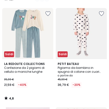
/
5
Saldi
Saldi
4,8
LA REDOUTE COLLECTIONS
PETIT BATEAU
/ 5
Confezione da 2 pigiami di
Pigiama da bambino in
velluto a maniche lunghe
spugna di cotone con cuori
stampati
a partire da
35,99 €
45,99 €
21,59 €
-40%
36,79 €
-20%
4,8
/
5