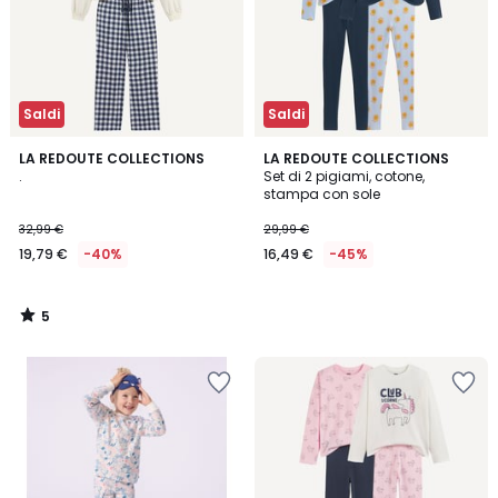
Saldi
Saldi
5
LA REDOUTE COLLECTIONS
LA REDOUTE COLLECTIONS
/
.
Set di 2 pigiami, cotone,
5
stampa con sole
32,99 €
29,99 €
19,79 €
-40%
16,49 €
-45%
5
/
5