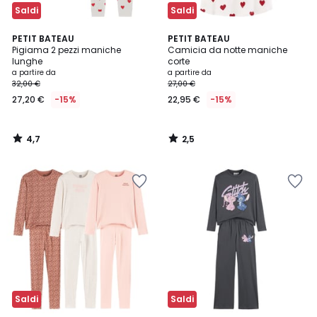
Saldi
Saldi
4,7
2,5
PETIT BATEAU
PETIT BATEAU
/ 5
/ 5
Pigiama 2 pezzi maniche
Camicia da notte maniche
lunghe
corte
a partire da
a partire da
32,00 €
27,00 €
27,20 €
-15%
22,95 €
-15%
4,7
2,5
/
/
5
5
Saldi
Saldi