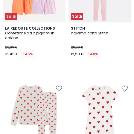
Saldi
Saldi
LA REDOUTE COLLECTIONS
STITCH
Confezione da 2 pigiami in
Pigiama corto Stitch
cotone
29,99 €
20,99 €
16,49 €
-45%
12,59 €
-40%