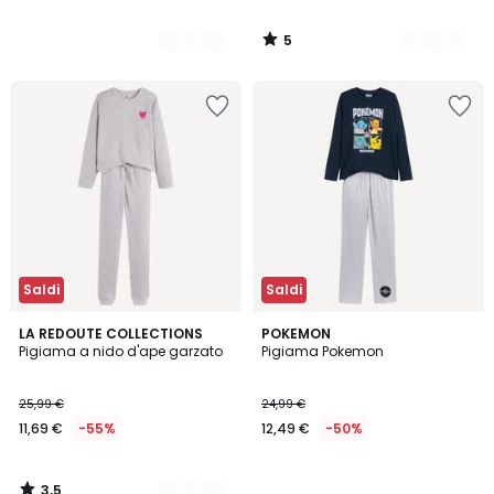
5
/
5
Saldi
Saldi
3,5
2
LA REDOUTE COLLECTIONS
POKEMON
/ 5
Pigiama a nido d'ape garzato
Pigiama Pokemon
Colori
25,99 €
24,99 €
11,69 €
-55%
12,49 €
-50%
3,5