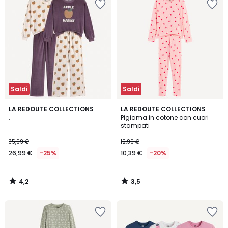
Saldi
Saldi
4,2
3,5
LA REDOUTE COLLECTIONS
LA REDOUTE COLLECTIONS
/ 5
/ 5
.
Pigiama in cotone con cuori
stampati
35,99 €
12,99 €
26,99 €
-25%
10,39 €
-20%
4,2
3,5
/
/
5
5