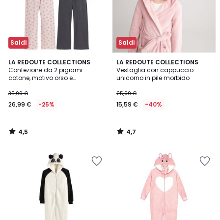
Saldi
Saldi
4,5
4,7
LA REDOUTE COLLECTIONS
LA REDOUTE COLLECTIONS
/ 5
/ 5
Confezione da 2 pigiami
Vestaglia con cappuccio
cotone, motivo orso e
unicorno in pile morbido
messaggio
35,99 €
25,99 €
26,99 €
-25%
15,59 €
-40%
4,5
4,7
/
/
5
5