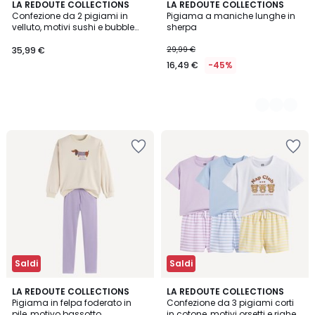
LA REDOUTE COLLECTIONS
2
LA REDOUTE COLLECTIONS
Confezione da 2 pigiami in
Pigiama a maniche lunghe in
Colori
velluto, motivi sushi e bubble
sherpa
tea
35,99 €
29,99 €
16,49 €
-45%
Saldi
Saldi
4,5
LA REDOUTE COLLECTIONS
LA REDOUTE COLLECTIONS
/ 5
Pigiama in felpa foderato in
Confezione da 3 pigiami corti
pile, motivo bassotto
in cotone, motivi orsetti e righe