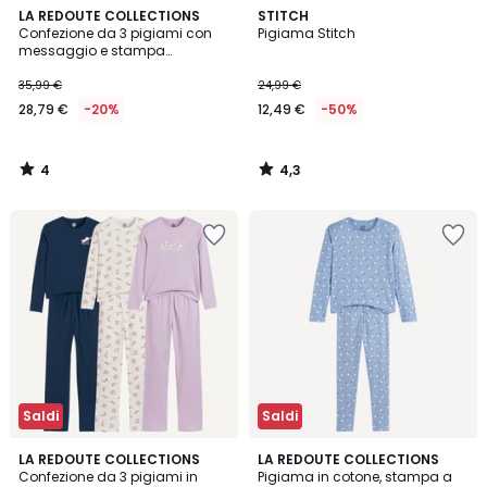
4
4,3
LA REDOUTE COLLECTIONS
STITCH
/
/ 5
Confezione da 3 pigiami con
Pigiama Stitch
5
messaggio e stampa
leopardata
35,99 €
24,99 €
28,79 €
-20%
12,49 €
-50%
4
4,3
/
/
5
5
Saldi
Saldi
4,3
4,1
LA REDOUTE COLLECTIONS
LA REDOUTE COLLECTIONS
/ 5
/ 5
Confezione da 3 pigiami in
Pigiama in cotone, stampa a