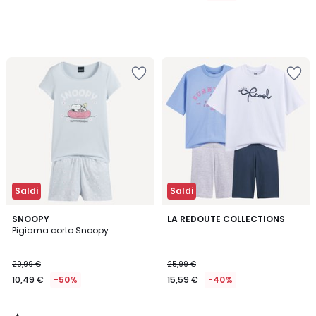
Saldi
Saldi
2
SNOOPY
LA REDOUTE COLLECTIONS
/
Pigiama corto Snoopy
.
5
20,99 €
25,99 €
10,49 €
-50%
15,59 €
-40%