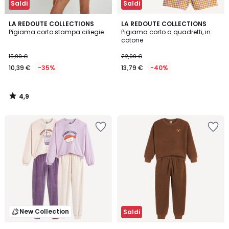
Saldi
Saldi
4,9
LA REDOUTE COLLECTIONS
LA REDOUTE COLLECTIONS
/ 5
Pigiama corto stampa ciliegie
Pigiama corto a quadretti, in
cotone
15,99 €
22,99 €
10,39 €
-35%
13,79 €
-40%
4,9
/
5
New Collection
Saldi