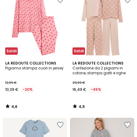
Saldi
Saldi
4,6
4,9
LA REDOUTE COLLECTIONS
LA REDOUTE COLLECTIONS
/ 5
/ 5
Pigiama stampa cuori in jersey
Confezione da 2 pigiami in
cotone, stampa gatti e righe
12,99 €
29,99 €
10,39 €
-20%
16,49 €
-45%
4,6
4,9
/
/
5
5