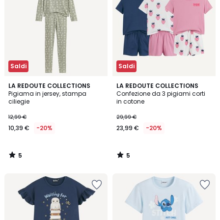
Saldi
Saldi
5
5
LA REDOUTE COLLECTIONS
LA REDOUTE COLLECTIONS
/
/
Pigiama in jersey, stampa
Confezione da 3 pigiami corti
5
5
ciliegie
in cotone
12,99 €
29,99 €
10,39 €
-20%
23,99 €
-20%
5
5
/
/
5
5