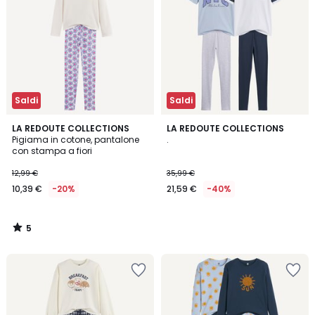
Saldi
Saldi
5
LA REDOUTE COLLECTIONS
LA REDOUTE COLLECTIONS
/
Pigiama in cotone, pantalone
.
5
con stampa a fiori
12,99 €
35,99 €
10,39 €
-20%
21,59 €
-40%
5
/
5