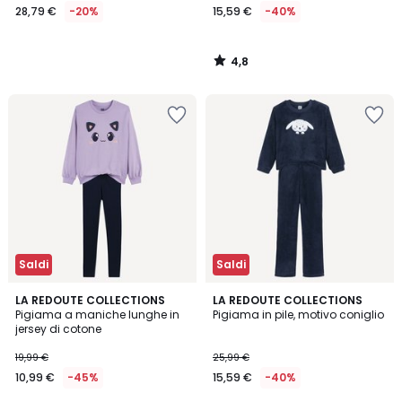
28,79 €
-20%
15,59 €
-40%
4,8
/
5
Saldi
Saldi
5
5
LA REDOUTE COLLECTIONS
LA REDOUTE COLLECTIONS
/
/
Pigiama a maniche lunghe in
Pigiama in pile, motivo coniglio
5
5
jersey di cotone
19,99 €
25,99 €
10,99 €
-45%
15,59 €
-40%