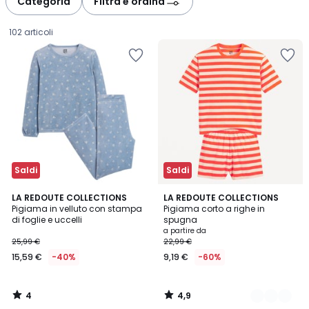
Categoria
Filtra e ordina
102 articoli
Saldi
Saldi
4
4,9
LA REDOUTE COLLECTIONS
2
LA REDOUTE COLLECTIONS
/
/ 5
Pigiama in velluto con stampa
Pigiama corto a righe in
Colori
5
di foglie e uccelli
spugna
15,59
a partire da
25,99 €
22,99 €
€
15,59 €
-40%
9,19 €
-60%
Invece
di
25,99
4
4,9
€
/
/