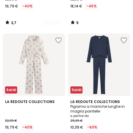
19,79 €
-40%
18,14 €
-45%
2,7
5
/
/
5
5
Saldi
Saldi
5
2
LA REDOUTE COLLECTIONS
2
LA REDOUTE COLLECTIONS
/
.
Pigiama a maniche lunghe in
Colori
Colori
5
maglia pointelle
a partire da
32,99 €
25,99 €
19,79 €
-40%
10,39 €
-60%