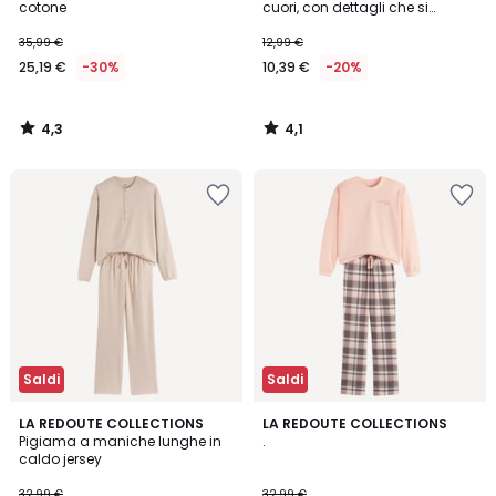
cotone
cuori, con dettagli che si
illuminano al buio
35,99 €
12,99 €
25,19 €
-30%
10,39 €
-20%
4,3
4,1
/
/
5
5
Saldi
Saldi
2,7
5
2
LA REDOUTE COLLECTIONS
LA REDOUTE COLLECTIONS
/ 5
/
Pigiama a maniche lunghe in
.
Colori
5
caldo jersey
32,99 €
32,99 €