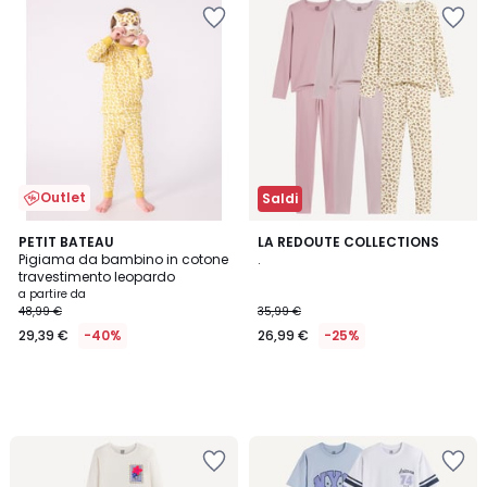
Outlet
Saldi
PETIT BATEAU
LA REDOUTE COLLECTIONS
Pigiama da bambino in cotone
.
travestimento leopardo
a partire da
48,99 €
35,99 €
29,39 €
-40%
26,99 €
-25%