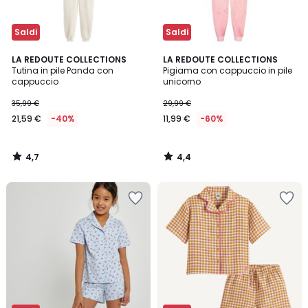
Saldi
Saldi
4,7
4,4
LA REDOUTE COLLECTIONS
LA REDOUTE COLLECTIONS
/ 5
/ 5
Tutina in pile Panda con
Pigiama con cappuccio in pile
cappuccio
unicorno
35,99 €
29,99 €
21,59 €
-40%
11,99 €
-60%
4,7
4,4
/
/
5
5