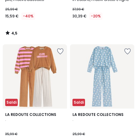
25,99 €
37,99 €
15,59 €
-40%
30,39 €
-20%
4,5
/
5
Saldi
Saldi
4,8
LA REDOUTE COLLECTIONS
LA REDOUTE COLLECTIONS
/ 5
.
.
35,99 €
25,99 €