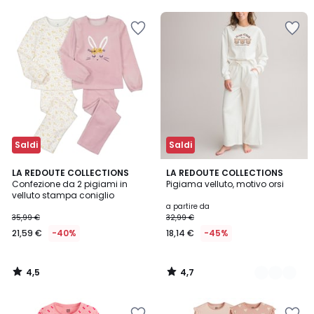
5
5
40%
di
sconto
applicato.
Saldi
Saldi
4,5
4,7
LA REDOUTE COLLECTIONS
2
LA REDOUTE COLLECTIONS
/ 5
/ 5
Confezione da 2 pigiami in
Pigiama velluto, motivo orsi
Colori
velluto stampa coniglio
a partire da
35,99 €
32,99 €
21,59 €
-40%
18,14 €
-45%
4,5
4,7
/
/
5
5