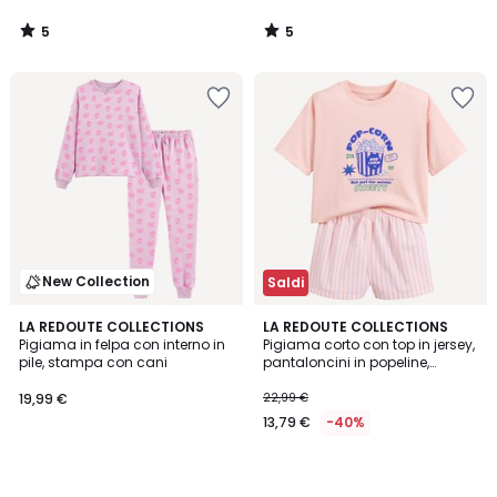
5
5
/
/
5
5
New Collection
Saldi
LA REDOUTE COLLECTIONS
LA REDOUTE COLLECTIONS
Pigiama in felpa con interno in
Pigiama corto con top in jersey,
pile, stampa con cani
pantaloncini in popeline,
stampa popcorn e righe
19,99 €
22,99 €
13,79 €
-40%