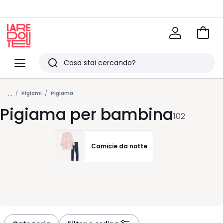
Vai
al
La
carrel
Redoute
Menu
Ricerca
Ultimi
...
articoli
Pigiami
Pigiama
Pigiama per bambina
visti
102
Camicie da notte