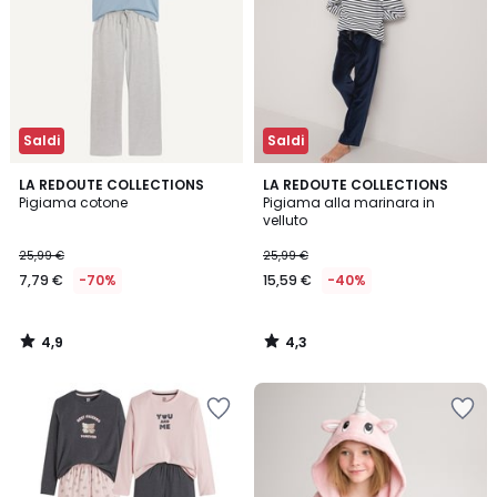
Saldi
Saldi
4,9
4,3
LA REDOUTE COLLECTIONS
LA REDOUTE COLLECTIONS
/ 5
/ 5
Pigiama cotone
Pigiama alla marinara in
velluto
25,99 €
25,99 €
7,79 €
-70%
15,59 €
-40%
4,9
4,3
/
/
5
5