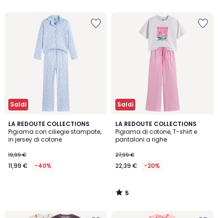
Saldi
Saldi
5
LA REDOUTE COLLECTIONS
LA REDOUTE COLLECTIONS
/
Pigiama con ciliegie stampate,
Pigiama di cotone, T-shirt e
5
in jersey di cotone
pantaloni a righe
19,99 €
27,99 €
11,99 €
-40%
22,39 €
-20%
5
/
5