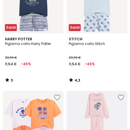
Saldi
Saldi
3
4,3
HARRY POTTER
STITCH
/
/ 5
Pigiama corto Harry Potter
Pigiama corto Stitch
5
20,99 €
20,99 €
11,54 €
-45%
11,54 €
-45%
3
4,3
/
/
5
5