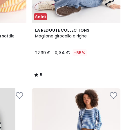
Saldi
5
LA REDOUTE COLLECTIONS
/
 sottile
Maglione girocollo a righe
5
10,34 €
22,99 €
-55%
5
/
5