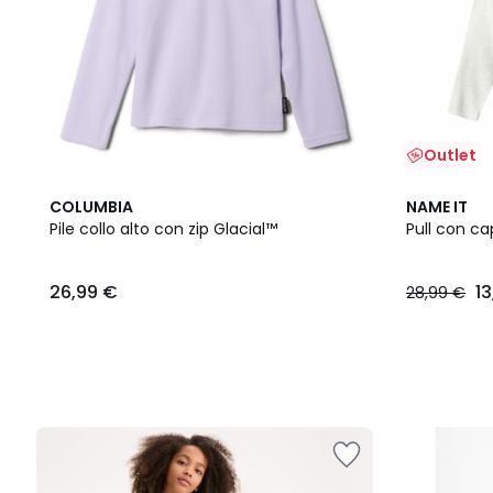
Outlet
2
COLUMBIA
NAME IT
Colori
Pile collo alto con zip Glacial™
Pull con c
26,99 €
1
28,99 €