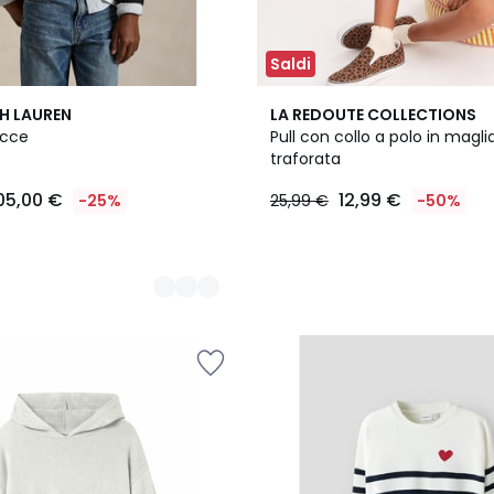
Saldi
H LAUREN
LA REDOUTE COLLECTIONS
ecce
Pull con collo a polo in maglia
traforata
05,00 €
12,99 €
-25%
25,99 €
-50%