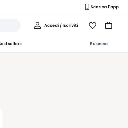
Scarica l'app
Il
Accedi / Iscriviti
Voir
Vai
Mio
ma
al
Profilo
wishlist
carrello
Bestsellers
Business