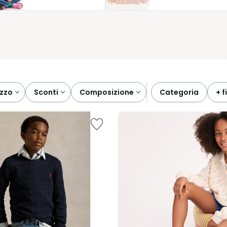
 frequenti e sconto visibile su molti articoli rendono la scelta
 sempre essere una questione di semplicità.
ezzo
sconti
composizione
categoria
+ 