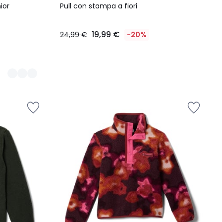
ior
Pull con stampa a fiori
19,99 €
24,99 €
-20%