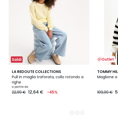
Outlet
Saldi
2
LA REDOUTE COLLECTIONS
TOMMY HIL
Colori
Pull in maglia traforata, collo rotondo a
Maglione a
righe
a partire da
12,64 €
5
22,99 €
-45%
109,00 €