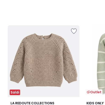
Outlet
Saldi
2
4,9
2
LA REDOUTE COLLECTIONS
KIDS ONLY