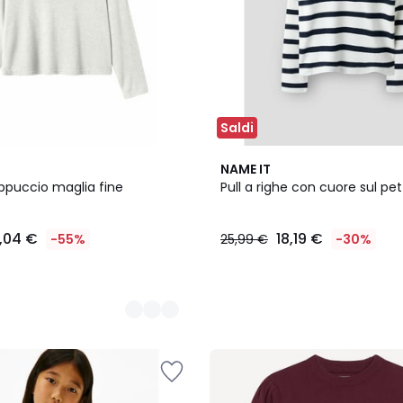
Saldi
NAME IT
appuccio maglia fine
Pull a righe con cuore sul pe
3,04 €
18,19 €
-55%
25,99 €
-30%