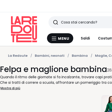
Ricerca
Ultimi
Saldi
Costum
MENU
Menu
articoli
La
Redoute
visti
La Redoute
Bambini, neonati
Bambina
Maglie, C
Felpa e maglione bambina
28
Quando il ritmo delle giornate si fa incalzante, trovare capi prati
Che si tratti di correre a scuola, affrontare un pomeriggio tra
weekend, una buona felpa o un maglione morbido possono fare l
Mostra di più
rispondere davvero ai momenti della vita quotidiana. Felpe con c
togliere da soli, maglie leggere o più calde secondo il tessuto e la 
un ampio assortimento, per accompagnare la crescita con capi 
ogni gusto: neutri per le giornate tranquille, vivaci quando serv