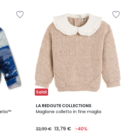
Saldi
LA REDOUTE COLLECTIONS
etia™
Maglione colletto in fine maglia
13,79 €
22,99 €
-40%