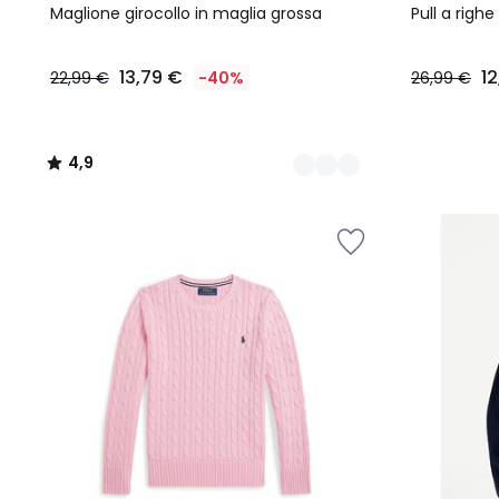
Colori
/ 5
Colori
Maglione girocollo in maglia grossa
Pull a righe 
13,79 €
12
22,99 €
-40%
26,99 €
4,9
/
5