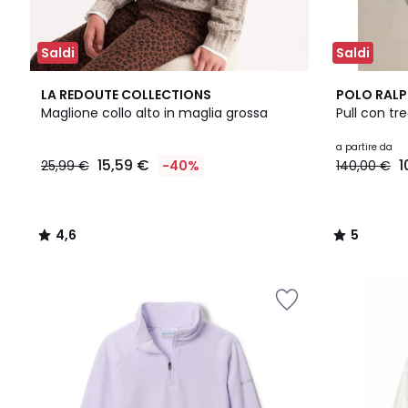
Saldi
Saldi
4,6
2
5
LA REDOUTE COLLECTIONS
POLO RALP
/ 5
Colori
/
Maglione collo alto in maglia grossa
Pull con tr
5
15,59
a partire da
15,59 €
1
25,99 €
-40%
140,00 €
€
Invece
di
25,99
4,6
5
€
/
/
40%
5
5
di
sconto
applicato.