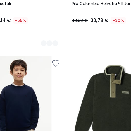
Colori
sottili
Pile Columbia Helvetia™ II Jun
,14 €
30,79 €
-55%
43,99 €
-30%