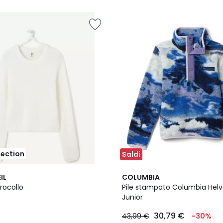
lection
Saldi
2
IL
COLUMBIA
Colori
rocollo
Pile stampato Columbia Helv
Junior
30,79 €
43,99 €
-30%