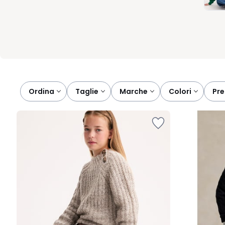
prezzo, puoi variare il guardaroba senza complicazioni. Promozioni
ancora più semplice. Perché vestirsi bene ogni giorno dovrebbe
Ordina
taglie
marche
colori
pr