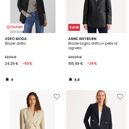
Outlet
Saldi
4
4,6
VERO MODA
ANNE WEYBURN
/
/ 5
Blazer dritto
Blazer taglio dritto in pelle di
5
agnello
53,99 €
239,99 €
24,29 €
-55%
155,99 €
-35%
4
4,6
/
/
5
5