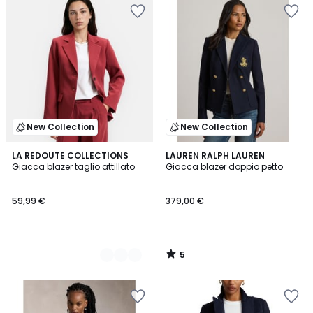
New Collection
New Collection
5
2
LA REDOUTE COLLECTIONS
LAUREN RALPH LAUREN
/
Giacca blazer taglio attillato
Giacca blazer doppio petto
Colori
5
59,99 €
379,00 €
5
/
5