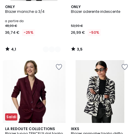
4,1
3,5
2
ONLY
ONLY
/ 5
/ 5
Blazer maniche a 3/4
Blazer aderente iridescente
Colori
a partire da
48,99 €
53,99 €
36,74 €
-25%
26,99 €
-50%
4,1
3,5
/
/
5
5
Saldi
4,7
2
LA REDOUTE COLLECTIONS
IKKS
/ 5
Blazer lungo TENCEL™ dal taglio
Blazer animalier taglio dritto