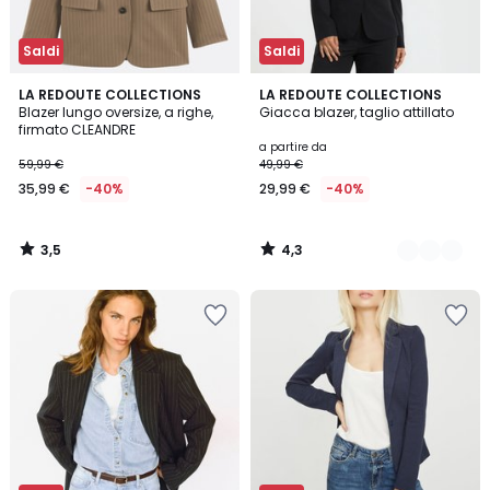
Saldi
Saldi
3,5
4,3
LA REDOUTE COLLECTIONS
3
LA REDOUTE COLLECTIONS
/ 5
/ 5
Blazer lungo oversize, a righe,
Giacca blazer, taglio attillato
Colori
firmato CLEANDRE
a partire da
59,99 €
49,99 €
35,99 €
-40%
29,99 €
-40%
3,5
4,3
/
/
5
5