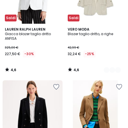
Saldi
Saldi
4,6
4,6
LAUREN RALPH LAUREN
2
VERO MODA
/ 5
/ 5
Giacca blazer taglio dritto
Blazer taglio dritto, a righe
Colori
ANFISA
325,00 €
42,99 €
227,50 €
-30%
32,24 €
-25%
4,6
4,6
/
/
5
5