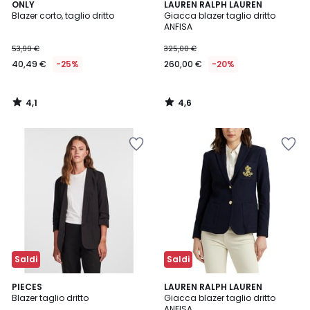
4,1
4,6
ONLY
LAUREN RALPH LAUREN
/ 5
/ 5
Blazer corto, taglio dritto
Giacca blazer taglio dritto
ANFISA
53,99 €
325,00 €
40,49 €
-25%
260,00 €
-20%
4,1
4,6
/
/
5
5
Saldi
Saldi
4,3
4,5
2
PIECES
LAUREN RALPH LAUREN
/ 5
/ 5
Blazer taglio dritto
Giacca blazer taglio dritto
Colori
ANFISA