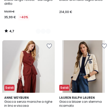
Colori
dritto
59,99 €
214,00 €
35,99 €
-40%
4,7
/
5
Saldi
Saldi
5
5
ANNE WEYBURN
LAUREN RALPH LAUREN
/
/
Giacca senza maniche a righe
Giacca blazer con stemma
5
5
in lino e viscosa
ricamato