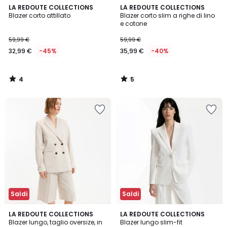
4
5
LA REDOUTE COLLECTIONS
LA REDOUTE COLLECTIONS
/
/
Blazer corto attillato
Blazer corto slim a righe di lino
5
5
e cotone
59,99 €
59,99 €
32,99 €
-45%
35,99 €
-40%
4
5
/
/
5
5
Saldi
Saldi
5
3
2
LA REDOUTE COLLECTIONS
LA REDOUTE COLLECTIONS
/
/
Blazer lungo, taglio oversize, in
Blazer lungo slim-fit
Colori