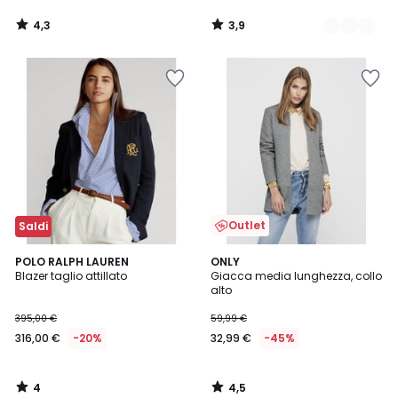
4,3
3,9
/
/
5
5
Outlet
Saldi
4
4,5
POLO RALPH LAUREN
ONLY
/
/ 5
Blazer taglio attillato
Giacca media lunghezza, collo
5
alto
395,00 €
59,99 €
316,00 €
-20%
32,99 €
-45%
4
4,5
/
/