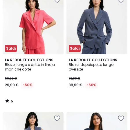
Saldi
Saldi
5
LA REDOUTE COLLECTIONS
LA REDOUTE COLLECTIONS
/
Blazer lungo e dritto in lino a
Blazer doppiopetto lungo
5
maniche corte
oversize
59,99 €
79,99 €
29,99 €
-50%
39,99 €
-50%
5
/
5