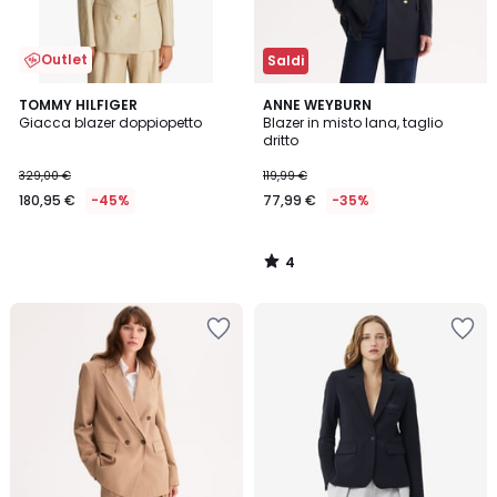
Outlet
Saldi
4
TOMMY HILFIGER
ANNE WEYBURN
/
Giacca blazer doppiopetto
Blazer in misto lana, taglio
5
dritto
329,00 €
119,99 €
180,95 €
-45%
77,99 €
-35%
4
/
5