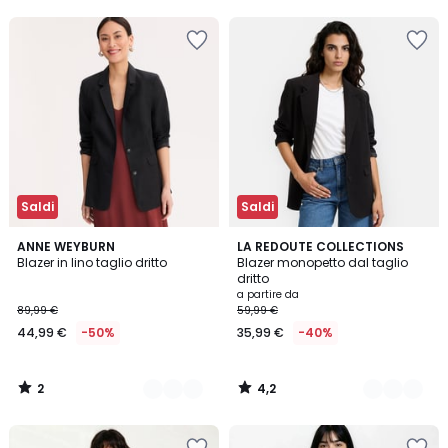
5
5
Invece
di
79,99
€
40%
di
sconto
applicato.
Saldi
Saldi
2
4,2
3
ANNE WEYBURN
2
LA REDOUTE COLLECTIONS
/
/ 5
Blazer in lino taglio dritto
Blazer monopetto dal taglio
Colori
Colori
5
dritto
a partire da
89,99 €
59,99 €
44,99 €
-50%
35,99 €
-40%
2
4,2
/
/
5
5