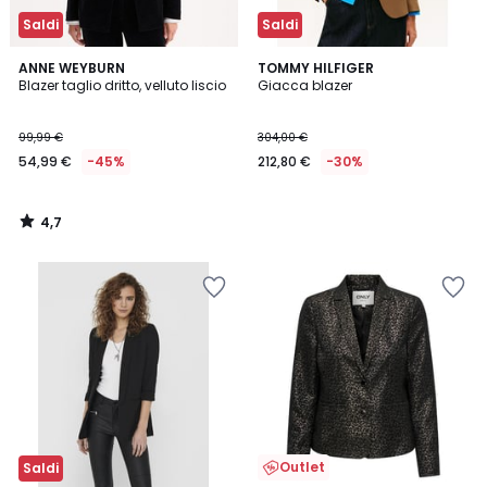
Saldi
Saldi
4,7
ANNE WEYBURN
TOMMY HILFIGER
/ 5
Blazer taglio dritto, velluto liscio
Giacca blazer
99,99 €
304,00 €
54,99 €
-45%
212,80 €
-30%
4,7
/
5
Outlet
Saldi