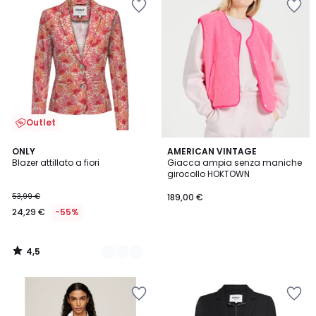
Outlet
4,5
2
ONLY
AMERICAN VINTAGE
/ 5
Blazer attillato a fiori
Giacca ampia senza maniche
Colori
girocollo HOKTOWN
53,99 €
189,00 €
24,29 €
-55%
4,5
/
5