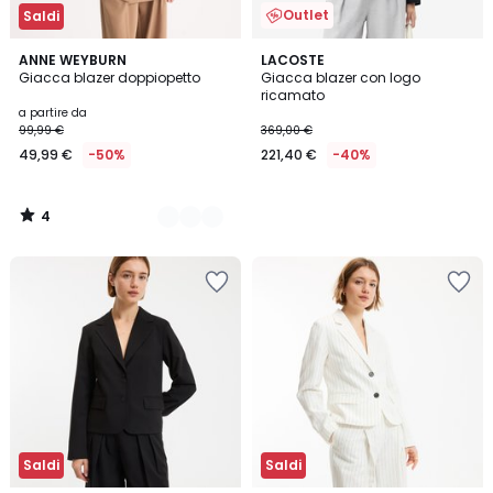
Outlet
Saldi
4
2
ANNE WEYBURN
LACOSTE
/
Giacca blazer doppiopetto
Giacca blazer con logo
Colori
5
ricamato
a partire da
99,99 €
369,00 €
49,99 €
-50%
221,40 €
-40%
4
/
5
Saldi
Saldi