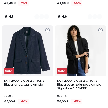
40,49 €
-25%
44,99 €
-55%
4,5
4,6
/
/
5
5
Saldi
Saldi
4,3
3,9
LA REDOUTE COLLECTIONS
2
LA REDOUTE COLLECTIONS
/ 5
/ 5
Blazer lungo, taglio ampio
Blazer oversize lungo e ampio,
Colori
Signature CLÉANDRE
79,99 €
99,99 €
47,99 €
-40%
54,99 €
-45%