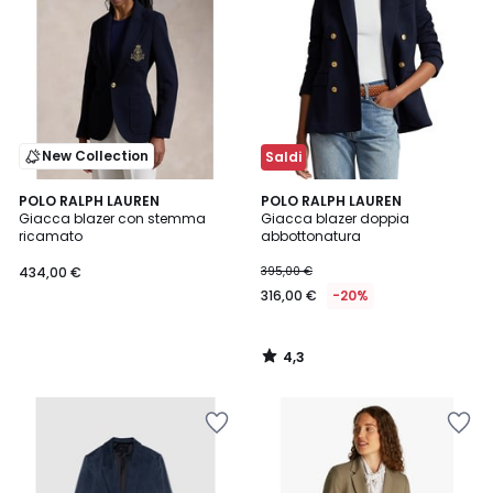
New Collection
Saldi
4,3
POLO RALPH LAUREN
POLO RALPH LAUREN
/ 5
Giacca blazer con stemma
Giacca blazer doppia
ricamato
abbottonatura
434,00 €
395,00 €
316,00 €
-20%
4,3
/
5