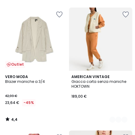
5
5
Outlet
4,4
VERO MODA
4
AMERICAN VINTAGE
/ 5
Blazer maniche a 3/4
Giacca corta senza maniche
Colori
HOKTOWN
42,99 €
189,00 €
23,64 €
-45%
4,4
/
5