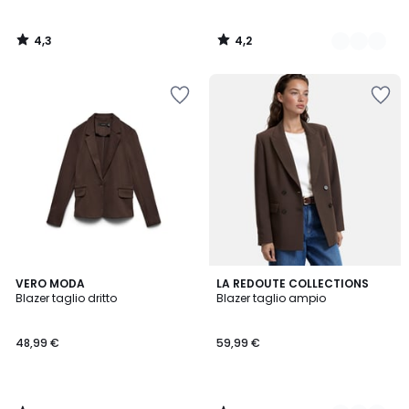
4,3
4,2
/
/
5
5
4,3
4,5
VERO MODA
2
LA REDOUTE COLLECTIONS
/ 5
/ 5
Blazer taglio dritto
Blazer taglio ampio
Colori
48,99 €
59,99 €