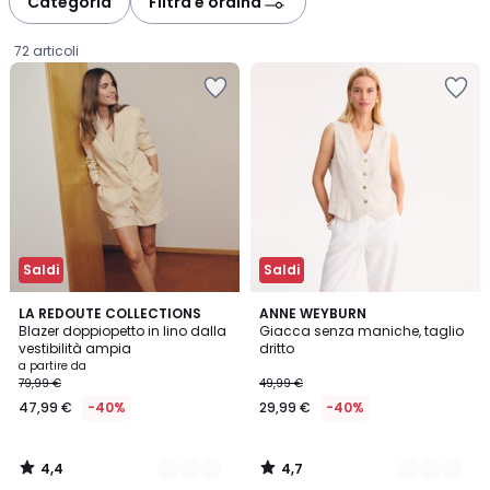
Categoria
Filtra e ordina
gauche
droite
72 articoli
Saldi
Saldi
4,4
4,7
4
LA REDOUTE COLLECTIONS
2
ANNE WEYBURN
/ 5
/ 5
Blazer doppiopetto in lino dalla
Giacca senza maniche, taglio
Colori
Colori
vestibilità ampia
dritto
Prezzo
a partire da
79,99 €
49,99 €
a
47,99 €
-40%
29,99 €
-40%
partire
da
47,99
4,4
4,7
€
/
/