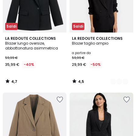
Saldi
Saldi
4,7
4,5
LA REDOUTE COLLECTIONS
4
LA REDOUTE COLLECTIONS
/ 5
/ 5
Blazer lungo oversize,
Blazer taglio ampio
Colori
abbottonatura asimmetrica
a partire da
59,99 €
59,99 €
35,99 €
-40%
29,99 €
-50%
4,7
4,5
/
/
5
5