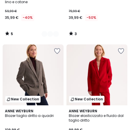
5
5
lino e cotone
59,99 €
79,99 €
35,99 €
-40%
39,99 €
-50%
5
3
/
/
5
5
New Collection
New Collection
ANNE WEYBURN
ANNE WEYBURN
Blazer taglio dritto a quadri
Blazer elasticizzato e fluido dal
taglio dritto
109,99 €
99,99 €