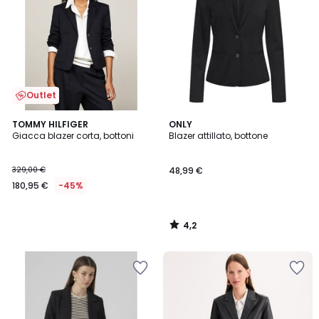
Outlet
4,2
TOMMY HILFIGER
ONLY
/ 5
Giacca blazer corta, bottoni
Blazer attillato, bottone
329,00 €
48,99 €
180,95 €
-45%
4,2
/
5