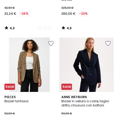
42,99 €
325,00 €
32,24 €
-25%
260,00 €
-20%
4,3
4,5
/
/
5
5
Saldi
Saldi
4,5
4,6
2
PIECES
3
ANNE WEYBURN
/ 5
/ 5
Blazer fantasia
Blazer in velluto a coste, taglio
Colori
Colori
dritto, chiusura con bottoni
53,99 €
89,99 €