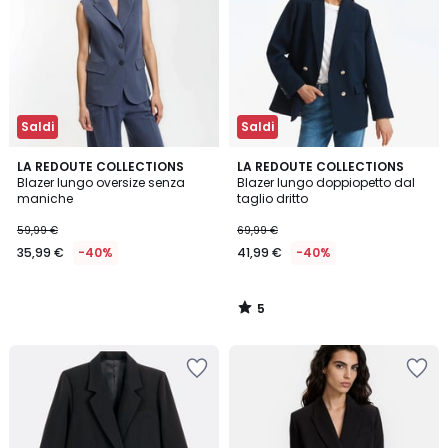
Saldi
Saldi
5
LA REDOUTE COLLECTIONS
LA REDOUTE COLLECTIONS
/
Blazer lungo oversize senza
Blazer lungo doppiopetto dal
5
maniche
taglio dritto
59,99 €
69,99 €
35,99 €
-40%
41,99 €
-40%
5
/
5