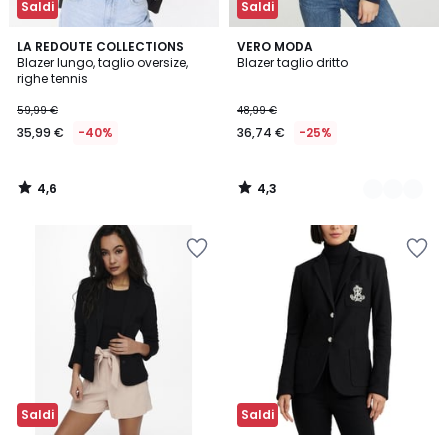
Saldi
Saldi
4,6
4,3
LA REDOUTE COLLECTIONS
2
VERO MODA
/ 5
/ 5
Blazer lungo, taglio oversize,
Blazer taglio dritto
Colori
righe tennis
59,99 €
48,99 €
35,99 €
-40%
36,74 €
-25%
4,6
4,3
/
/
5
5
Saldi
Saldi