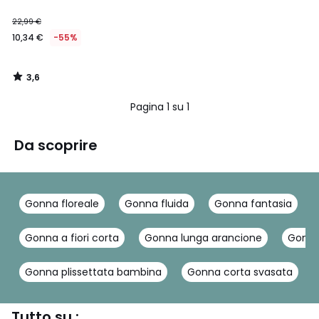
22,99 €
10,34 €
-55%
3,6
/
5
Pagina 1 su 1
Da scoprire
Gonna floreale
Gonna fluida
Gonna fantasia
Gonna a fiori corta
Gonna lunga arancione
Gonne 
Gonna plissettata bambina
Gonna corta svasata
Tutto su :