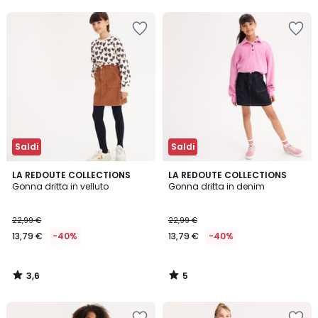
40%
di
sconto
applicato.
Saldi
Saldi
3,6
5
LA REDOUTE COLLECTIONS
LA REDOUTE COLLECTIONS
/ 5
/
Gonna dritta in velluto
Gonna dritta in denim
5
22,99 €
22,99 €
13,79 €
-40%
13,79 €
-40%
3,6
5
/
/
5
5