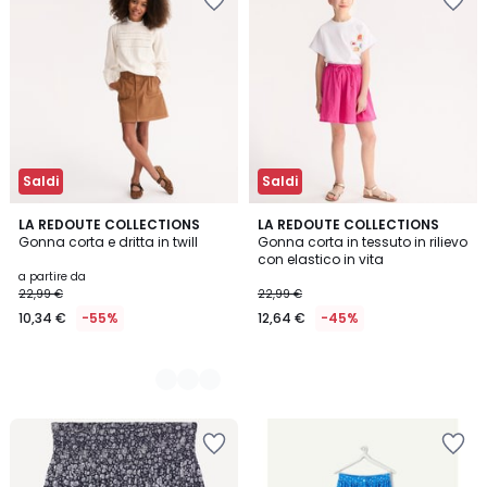
Saldi
Saldi
2
LA REDOUTE COLLECTIONS
LA REDOUTE COLLECTIONS
Gonna corta e dritta in twill
Gonna corta in tessuto in rilievo
Colori
con elastico in vita
a partire da
22,99 €
22,99 €
10,34 €
-55%
12,64 €
-45%