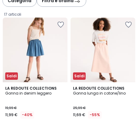
Categoria
Filtra e ordina
gauche
droite
17 articoli
Saldi
Saldi
LA REDOUTE COLLECTIONS
LA REDOUTE COLLECTIONS
Gonna in denim leggero
Gonna lunga in cotone/lino
11,99
19,99 €
25,99 €
€
11,99 €
-40%
11,69 €
-55%
Invece
di
19,99
€