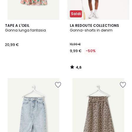
Saldi
4,6
TAPE A L'OEIL
LA REDOUTE COLLECTIONS
/ 5
Gonna lunga fantasia
Gonna-shorts in denim
20,99 €
19,99 €
9,99 €
-50%
4,6
/
5