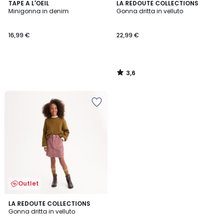
3,6
TAPE A L'OEIL
LA REDOUTE COLLECTIONS
/ 5
Minigonna in denim
Gonna dritta in velluto
16,99 €
22,99 €
3,6
/
5
Outlet
3,6
LA REDOUTE COLLECTIONS
/ 5
Gonna dritta in velluto