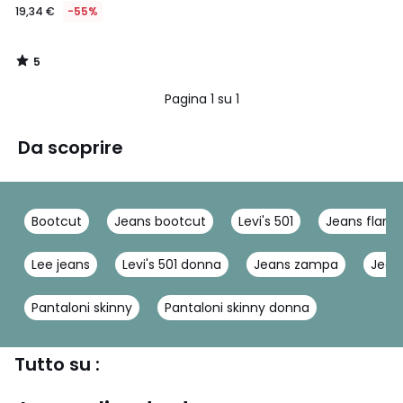
19,34 €
-55%
5
/
5
Pagina 1 su 1
Da scoprire
Bootcut
Jeans bootcut
Levi's 501
Jeans flare
Lee jeans
Levi's 501 donna
Jeans zampa
Jean
Pantaloni skinny
Pantaloni skinny donna
Tutto su :