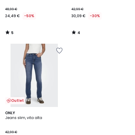
48,99 €
42,99 €
24,49 €
-50%
30,09 €
-30%
5
4
/
/
5
5
Outlet
5
ONLY
/
Jeans slim, vita alta
5
42,99 €