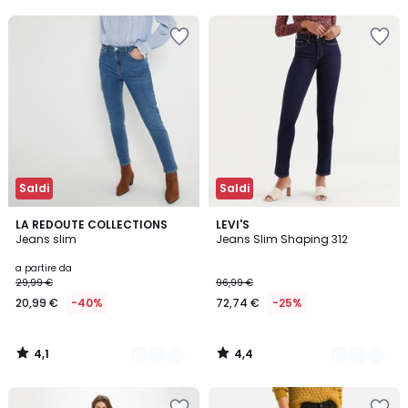
5
5
35%
di
sconto
applicato.
Saldi
Saldi
4,1
4,4
4
LA REDOUTE COLLECTIONS
4
LEVI'S
/ 5
/ 5
Jeans slim
Jeans Slim Shaping 312
Colori
Colori
a partire da
29,99 €
96,99 €
20,99 €
-40%
72,74 €
-25%
4,1
4,4
/
/
5
5