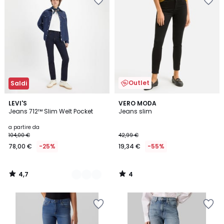
Outlet
Saldi
4,7
4
3
LEVI'S
VERO MODA
/ 5
/
Jeans 712™ Slim Welt Pocket
Jeans slim
Colori
5
a partire da
104,00 €
42,99 €
78,00 €
-25%
19,34 €
-55%
4,7
4
/
/
5
5