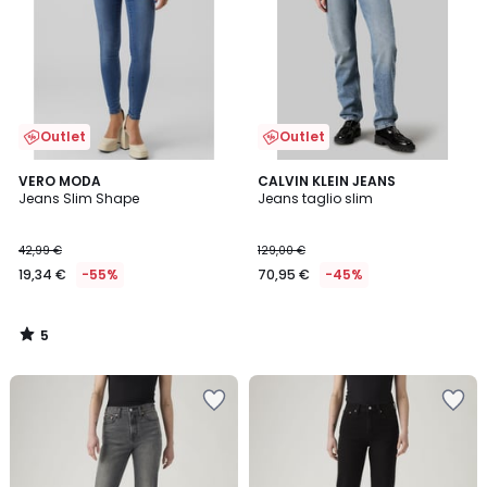
Outlet
Outlet
5
VERO MODA
CALVIN KLEIN JEANS
/
Jeans Slim Shape
Jeans taglio slim
5
42,99 €
129,00 €
19,34 €
-55%
70,95 €
-45%
5
/
5