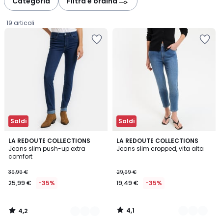
Categoria
Filtra e ordina
gauche
droite
19 articoli
Saldi
Saldi
4,2
4,1
2
LA REDOUTE COLLECTIONS
2
LA REDOUTE COLLECTIONS
/ 5
/ 5
Jeans slim push-up extra
Jeans slim cropped, vita alta
Colori
Colori
comfort
25,99
39,99 €
29,99 €
€
25,99 €
-35%
19,49 €
-35%
Invece
di
39,99
4,1
4,2
€
/
/