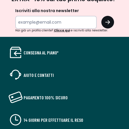
newsletter
Iscriviti alla nostra newsletter
OK
Hai già un profilo cliente?
Clicca qui
e iscriviti alla newsletter.
CONSEGNA AL PIANO*
AIUTO E CONTATTI
PAGAMENTO 100% SICURO
14 GIORNI PER EFFETTUARE IL RESO