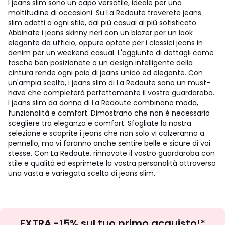
I jeans slim sono un capo versatile, ideale per una
moltitudine di occasioni. Su La Redoute troverete jeans
slim adatti a ogni stile, dal più casual al più sofisticato.
Abbinate i jeans skinny neri con un blazer per un look
elegante da ufficio, oppure optate per i classici jeans in
denim per un weekend casual. L'aggiunta di dettagli come
tasche ben posizionate o un design intelligente della
cintura rende ogni paio di jeans unico ed elegante. Con
un'ampia scelta, i jeans slim di La Redoute sono un must-
have che completerà perfettamente il vostro guardaroba.
I jeans slim da donna di La Redoute combinano moda,
funzionalità e comfort. Dimostrano che non è necessario
scegliere tra eleganza e comfort. Sfogliate la nostra
selezione e scoprite i jeans che non solo vi calzeranno a
pennello, ma vi faranno anche sentire belle e sicure di voi
stesse. Con La Redoute, rinnovate il vostro guardaroba con
stile e qualità ed esprimete la vostra personalità attraverso
una vasta e variegata scelta di jeans slim.
Iscrizione
EXTRA -15% sul tuo primo acquisto!*