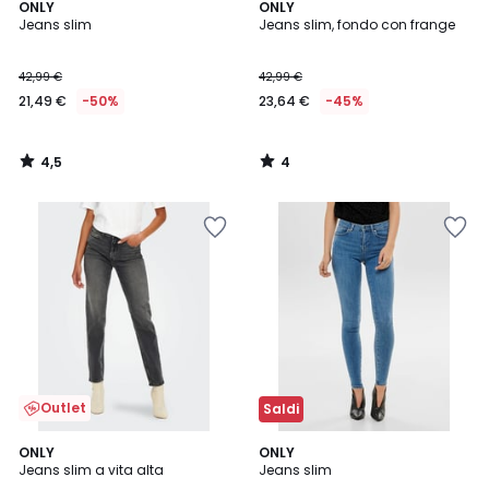
4,5
4
ONLY
ONLY
/ 5
/
Jeans slim
Jeans slim, fondo con frange
5
42,99 €
42,99 €
21,49 €
-50%
23,64 €
-45%
4,5
4
/
/
5
5
Outlet
Saldi
5
4
ONLY
ONLY
/
/
Jeans slim a vita alta
Jeans slim
5
5