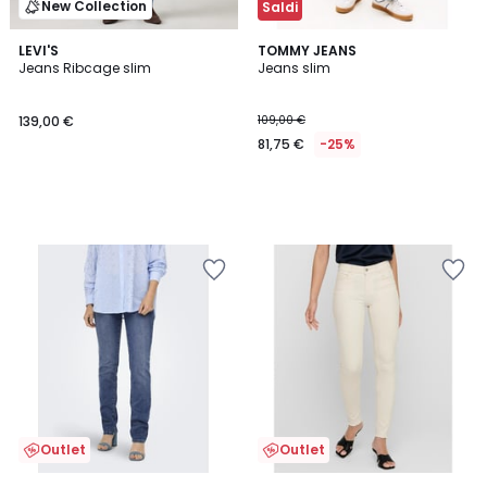
New Collection
Saldi
LEVI'S
TOMMY JEANS
Jeans Ribcage slim
Jeans slim
139,00 €
109,00 €
81,75 €
-25%
Outlet
Outlet