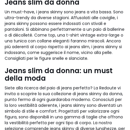
Jeans slim da donna
Un must-have, i jeans skinny sono jeans a vita bassa. Sono
ultra-trendy da diverse stagioni. Affusolati alle caviglie, i
jeans skinny possono essere indossati con stivali e
pantaloni. Si abbinano perfettamente a un paio di ballerine
o di décolleté. Come top, una t-shirt vintage extra-large o
una tunica con collane eleganti faranno miracoli. Ancora
più aderenti al corpo rispetto ai jeans slim, i jeans skinny si
indossano, come suggerisce il nome, vicino alla pelle.
Consigliati per le figure snelle e slanciate.
Jeans slim da donna: un must
della moda
Siete alla ricerca del paio di jeans perfetto? La Redoute vi
invita a scoprire la sua collezione di jeans skinny da donna,
punto fermo di ogni guardaroba moderno. Conosciuti per
la loro vestibilità aderente, i jeans skinny sono diventati un
simbolo di stile e comfort. Progettati per valorizzare ogni
figura, sono disponibili in una gamma di taglie che offrono
la vestibilità perfetta per ogni tipo di corpo. La nostra
selezione comprende jeans skinny di diverse lunghezze, per