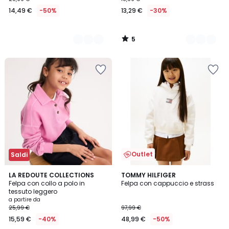
14,49 €
-50%
13,29 €
-30%
5
/
5
Outlet
Saldi
2
LA REDOUTE COLLECTIONS
TOMMY HILFIGER
Felpa con collo a polo in
Felpa con cappuccio e strass
Colori
tessuto leggero
a partire da
25,99 €
97,99 €
15,59 €
-40%
48,99 €
-50%