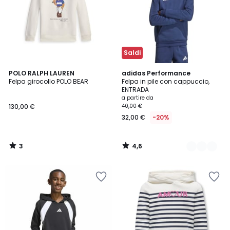
Saldi
3
4,6
POLO RALPH LAUREN
4
adidas Performance
/
/ 5
Felpa girocollo POLO BEAR
Felpa in pile con cappuccio,
Colori
5
ENTRADA
a partire da
130,00 €
40,00 €
32,00 €
-20%
3
4,6
/
/
5
5