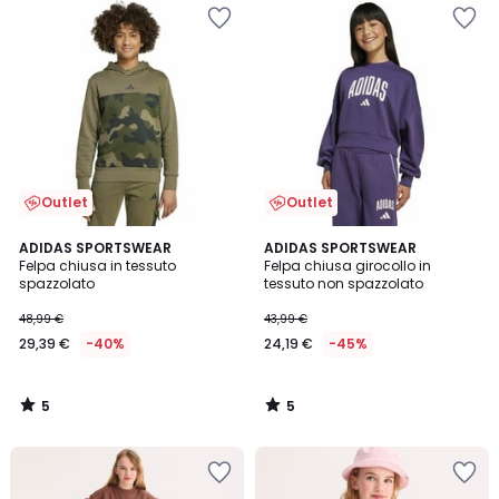
Outlet
Outlet
5
5
ADIDAS SPORTSWEAR
ADIDAS SPORTSWEAR
/
/
Felpa chiusa in tessuto
Felpa chiusa girocollo in
5
5
spazzolato
tessuto non spazzolato
48,99 €
43,99 €
29,39 €
-40%
24,19 €
-45%
5
5
/
/
5
5