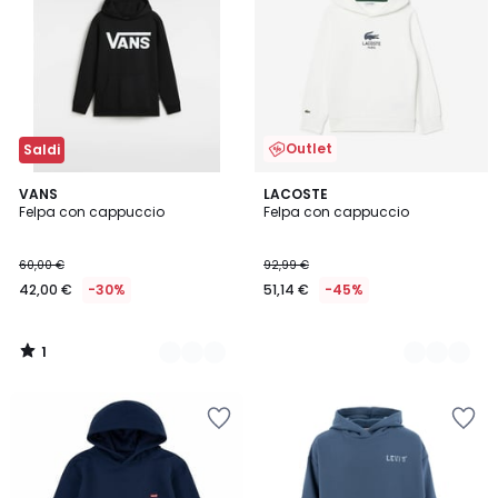
Outlet
Saldi
1
2
VANS
2
LACOSTE
/
Felpa con cappuccio
Felpa con cappuccio
Colori
Colori
5
60,00 €
92,99 €
42,00 €
-30%
51,14 €
-45%
1
/
5