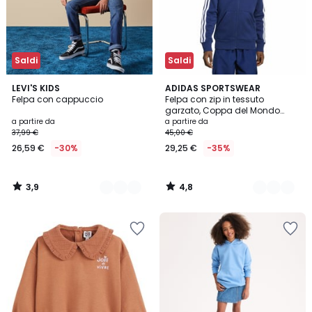
Saldi
Saldi
3,9
4,8
2
LEVI'S KIDS
2
ADIDAS SPORTSWEAR
/ 5
/ 5
Felpa con cappuccio
Felpa con zip in tessuto
Colori
Colori
garzato, Coppa del Mondo
2026
a partire da
a partire da
37,99 €
45,00 €
26,59 €
-30%
29,25 €
-35%
3,9
4,8
/
/
5
5