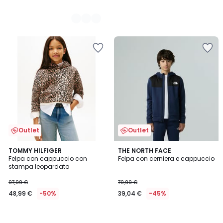
Outlet
Outlet
TOMMY HILFIGER
THE NORTH FACE
Felpa con cappuccio con
Felpa con cerniera e cappuccio
stampa leopardata
97,99 €
70,99 €
48,99 €
-50%
39,04 €
-45%