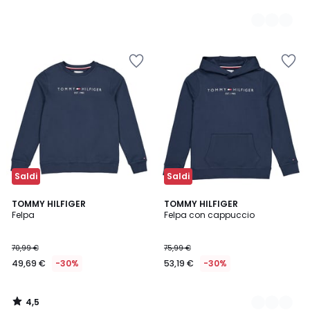
Saldi
Saldi
4,5
TOMMY HILFIGER
2
TOMMY HILFIGER
/ 5
Felpa
Felpa con cappuccio
Colori
70,99 €
75,99 €
49,69 €
-30%
53,19 €
-30%
4,5
/