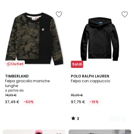
5
Outlet
Saldi
3
TIMBERLAND
2
POLO RALPH LAUREN
/
Felpa girocollo maniche
Felpa con cappuccio
Colori
5
lunghe
a partire da
74,99 €
115,00 €
37,49 €
-50%
97,75 €
-15%
3
/
5