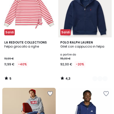
Saldi
Saldi
5
4,3
LA REDOUTE COLLECTIONS
2
POLO RALPH LAUREN
/
/ 5
Felpa girocollo a righe
Gilet con cappuccio in felpa
Colori
5
a partire da
19,99 €
115,00 €
11,99 €
-40%
92,00 €
-20%
5
4,3
/
/
5
5