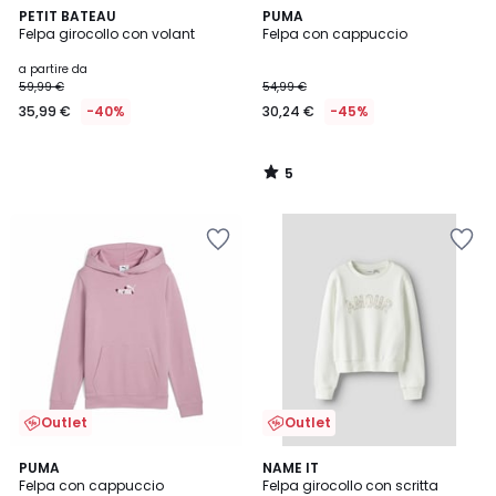
5
PETIT BATEAU
PUMA
/
Felpa girocollo con volant
Felpa con cappuccio
5
a partire da
59,99 €
54,99 €
35,99 €
-40%
30,24 €
-45%
5
/
5
Outlet
Outlet
5
4
PUMA
NAME IT
/
/
Felpa con cappuccio
Felpa girocollo con scritta