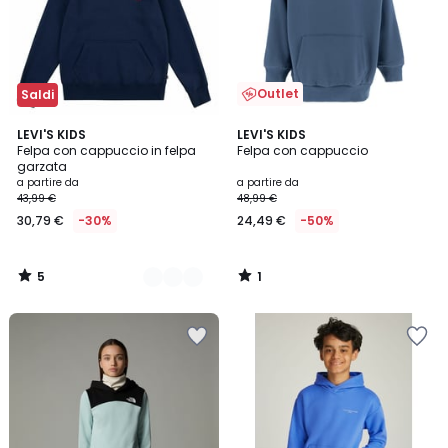
Outlet
Saldi
5
1
2
LEVI'S KIDS
LEVI'S KIDS
/
/
Felpa con cappuccio in felpa
Felpa con cappuccio
Colori
5
5
garzata
a partire da
a partire da
43,99 €
48,99 €
30,79 €
-30%
24,49 €
-50%
5
1
/
/
5
5