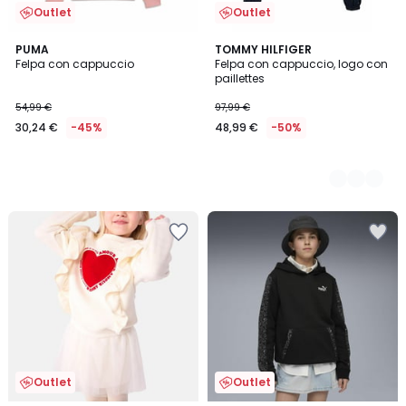
Outlet
Outlet
PUMA
2
TOMMY HILFIGER
Felpa con cappuccio
Felpa con cappuccio, logo con
Colori
paillettes
54,99 €
97,99 €
30,24 €
-45%
48,99 €
-50%
Outlet
Outlet