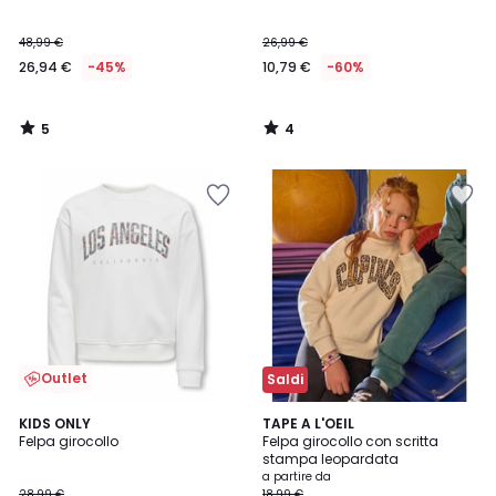
5
5
48,99 €
26,99 €
26,94 €
-45%
10,79 €
-60%
5
4
/
/
5
5
Outlet
Saldi
5
2
KIDS ONLY
2
TAPE A L'OEIL
/
Felpa girocollo
Felpa girocollo con scritta
Colori
Colori
5
stampa leopardata
a partire da
28,99 €
18,99 €