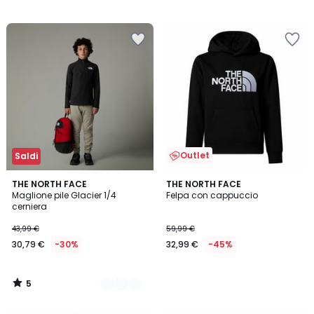
Outlet
Saldi
5
2
THE NORTH FACE
THE NORTH FACE
/
Maglione pile Glacier 1/4
Felpa con cappuccio
Colori
5
cerniera
43,99 €
59,99 €
30,79 €
-30%
32,99 €
-45%
5
/
5