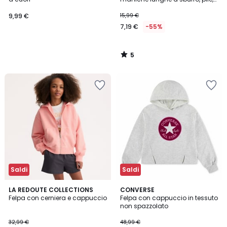
testo stampato sul davanti
9,99 €
15,99 €
7,19 €
-55%
5
/
5
Saldi
Saldi
LA REDOUTE COLLECTIONS
CONVERSE
Felpa con cerniera e cappuccio
Felpa con cappuccio in tessuto
non spazzolato
32,99 €
48,99 €