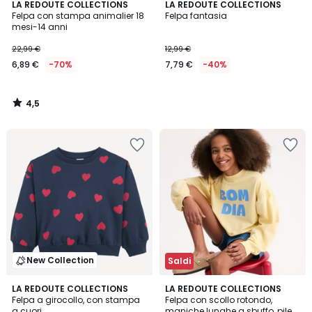
4,5
LA REDOUTE COLLECTIONS
LA REDOUTE COLLECTIONS
/ 5
Felpa con stampa animalier 18
Felpa fantasia
mesi-14 anni
22,99 €
12,99 €
6,89 €
-70%
7,79 €
-40%
4,5
/
5
New Collection
Saldi
5
LA REDOUTE COLLECTIONS
LA REDOUTE COLLECTIONS
/
Felpa a girocollo, con stampa
Felpa con scollo rotondo,
5
a cuori
maniche lunghe a sbuffo, pile,