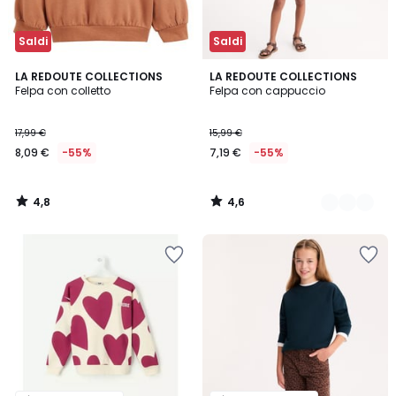
Saldi
Saldi
4,8
4,6
LA REDOUTE COLLECTIONS
2
LA REDOUTE COLLECTIONS
/ 5
/ 5
Felpa con colletto
Felpa con cappuccio
Colori
17,99 €
15,99 €
8,09 €
-55%
7,19 €
-55%
4,8
4,6
/
/
5
5