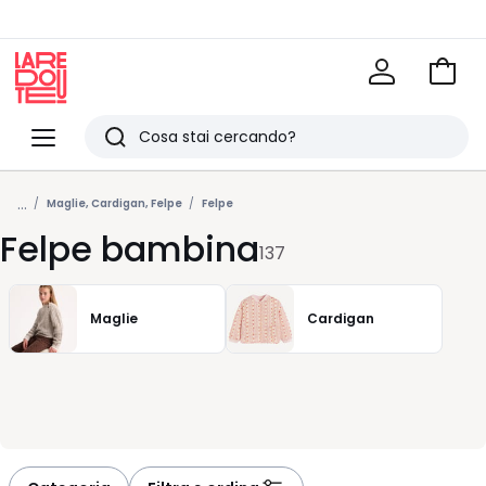
Vai
al
La
carrel
Redoute
Menu
Ricerca
Ultimi
...
articoli
Maglie, Cardigan, Felpe
Felpe
Felpe bambina
visti
137
Maglie
Cardigan