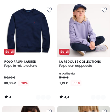
5
5
Invece
di
9,99
€
50%
di
sconto
applicato.
Saldi
Saldi
4
4,4
3
POLO RALPH LAUREN
2
LA REDOUTE COLLECTIONS
/
/ 5
Felpa in misto cotone
Felpa con cappuccio
Colori
Colori
5
a partire da
100,00 €
15,99 €
80,00 €
-20%
7,19 €
-55%
4
4,4
/
/
5
5