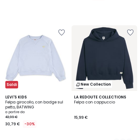
New Collection
Saldi
LEVI'S KIDS
3
LA REDOUTE COLLECTIONS
Felpa girocollo, con badge sul
Felpa con cappuccio
Colori
petto, BATWING
a partire da
43,99 €
15,99 €
30,79 €
-30%