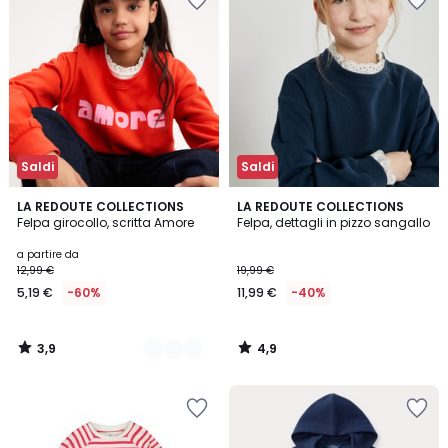
Saldi
Saldi
3,9
4,9
2
LA REDOUTE COLLECTIONS
LA REDOUTE COLLECTIONS
/ 5
/ 5
Felpa girocollo, scritta Amore
Felpa, dettagli in pizzo sangallo
Colori
a partire da
12,99 €
19,99 €
5,19 €
-60%
11,99 €
-40%
3,9
4,9
/
/
5
5