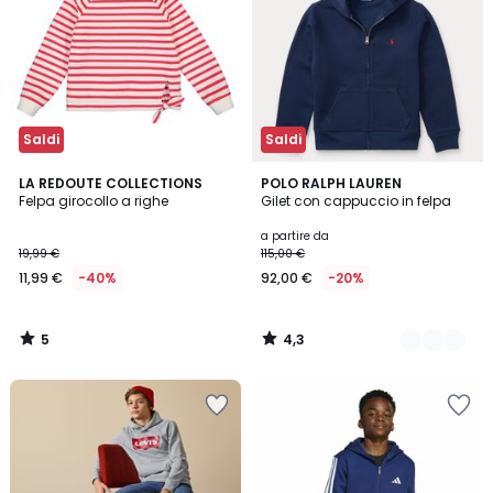
Saldi
Saldi
5
4,3
LA REDOUTE COLLECTIONS
2
POLO RALPH LAUREN
/
/ 5
Felpa girocollo a righe
Gilet con cappuccio in felpa
Colori
5
a partire da
19,99 €
115,00 €
11,99 €
-40%
92,00 €
-20%
5
4,3
/
/
5
5