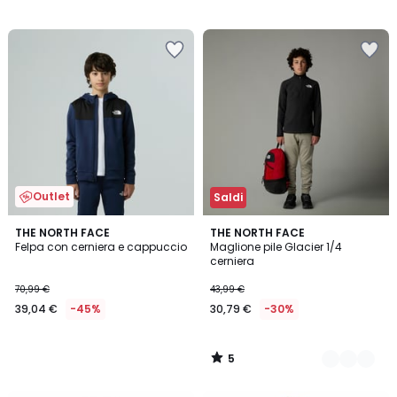
Outlet
Saldi
5
THE NORTH FACE
2
THE NORTH FACE
/
Felpa con cerniera e cappuccio
Maglione pile Glacier 1/4
Colori
5
cerniera
70,99 €
43,99 €
39,04 €
-45%
30,79 €
-30%
5
/
5