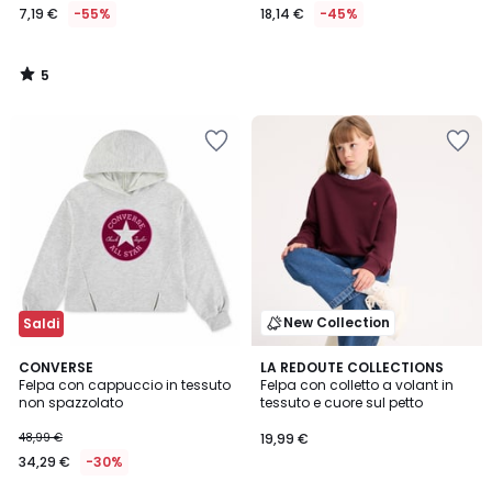
7,19 €
-55%
18,14 €
-45%
5
/
5
New Collection
Saldi
CONVERSE
LA REDOUTE COLLECTIONS
Felpa con cappuccio in tessuto
Felpa con colletto a volant in
non spazzolato
tessuto e cuore sul petto
48,99 €
19,99 €
34,29 €
-30%