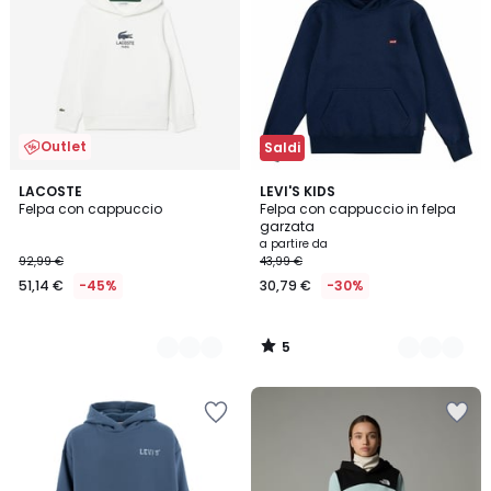
Outlet
Saldi
5
2
LACOSTE
2
LEVI'S KIDS
/
Felpa con cappuccio
Felpa con cappuccio in felpa
Colori
Colori
5
garzata
a partire da
92,99 €
43,99 €
51,14 €
-45%
30,79 €
-30%
5
/
5