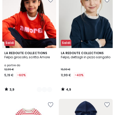
Saldi
Saldi
3,9
4,9
2
LA REDOUTE COLLECTIONS
LA REDOUTE COLLECTIONS
/ 5
/ 5
Felpa girocollo, scritta Amore
Felpa, dettagli in pizzo sangallo
Colori
a partire da
12,99 €
19,99 €
5,19 €
-60%
11,99 €
-40%
3,9
4,9
/
/
5
5