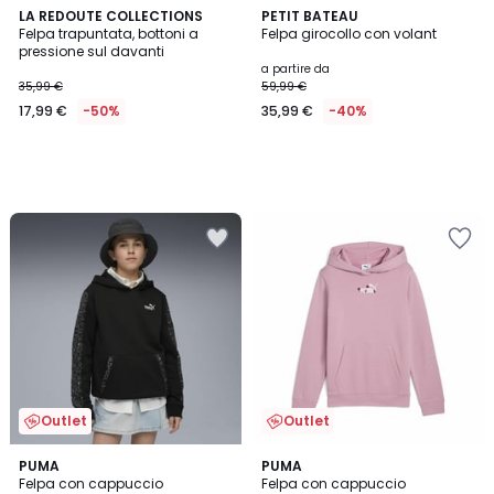
LA REDOUTE COLLECTIONS
PETIT BATEAU
Felpa trapuntata, bottoni a
Felpa girocollo con volant
pressione sul davanti
a partire da
35,99 €
59,99 €
17,99 €
-50%
35,99 €
-40%
Outlet
Outlet
5
5
PUMA
PUMA
/
/
Felpa con cappuccio
Felpa con cappuccio