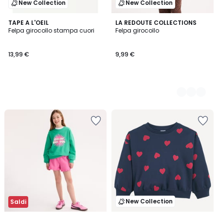
New Collection
New Collection
TAPE A L'OEIL
5
LA REDOUTE COLLECTIONS
Felpa girocollo stampa cuori
Felpa girocollo
Colori
13,99 €
9,99 €
New Collection
Saldi