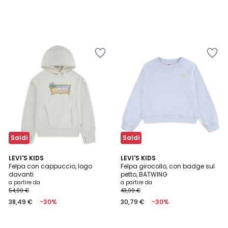
Saldi
Saldi
LEVI'S KIDS
LEVI'S KIDS
Felpa con cappuccio, logo
Felpa girocollo, con badge sul
davanti
petto, BATWING
a partire da
a partire da
54,99 €
43,99 €
38,49 €
-30%
30,79 €
-30%