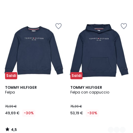
Saldi
Saldi
4,5
TOMMY HILFIGER
2
TOMMY HILFIGER
/ 5
Felpa
Felpa con cappuccio
Colori
70,99 €
75,99 €
49,69 €
-30%
53,19 €
-30%
4,5
/