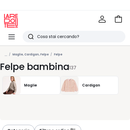
Vai
al
La
carrel
Redoute
Menu
Ricerca
Ultimi
...
articoli
Maglie, Cardigan, Felpe
Felpe
Felpe bambina
visti
137
Maglie
Cardigan