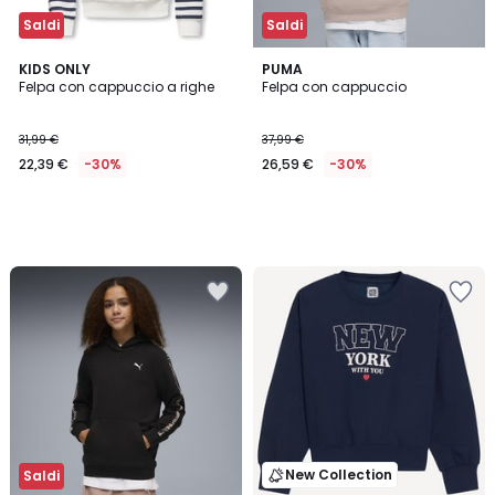
Saldi
Saldi
KIDS ONLY
PUMA
Felpa con cappuccio a righe
Felpa con cappuccio
31,99 €
37,99 €
22,39 €
-30%
26,59 €
-30%
New Collection
Saldi