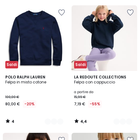
5
5
Invece
di
9,99
€
50%
di
sconto
applicato.
Saldi
Saldi
4
4,4
3
POLO RALPH LAUREN
4
LA REDOUTE COLLECTIONS
/
/ 5
Felpa in misto cotone
Felpa con cappuccio
Colori
Colori
5
a partire da
100,00 €
15,99 €
80,00 €
-20%
7,19 €
-55%
4
4,4
/
/
5
5