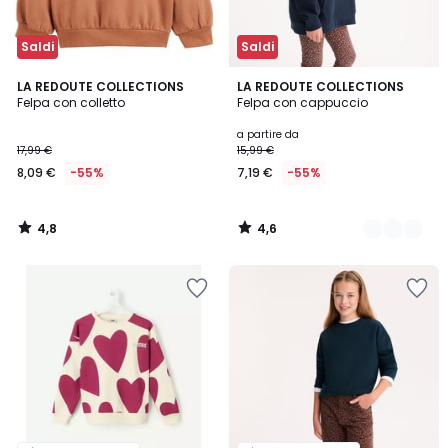
Saldi
Saldi
4,8
4,6
LA REDOUTE COLLECTIONS
5
LA REDOUTE COLLECTIONS
/ 5
/ 5
Felpa con colletto
Felpa con cappuccio
Colori
a partire da
17,99 €
15,99 €
8,09 €
-55%
7,19 €
-55%
4,8
4,6
/
/
5
5