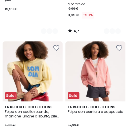
a partire da
19,99 €
19,99 €
9,99 €
-50%
4,7
/
5
Saldi
Saldi
5
LA REDOUTE COLLECTIONS
LA REDOUTE COLLECTIONS
/
Felpa con scollo rotondo,
Felpa con cerniera e cappuccio
5
maniche lunghe a sbuffo, pile,
testo stampato sul davanti
15,99 €
32,99 €