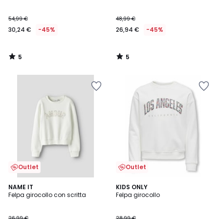
5
5
54,99 €
48,99 €
30,24 €
-45%
26,94 €
-45%
5
5
/
/
5
5
Outlet
Outlet
4
NAME IT
2
KIDS ONLY
/
Felpa girocollo con scritta
Felpa girocollo
Colori
5
26,99 €
28,99 €