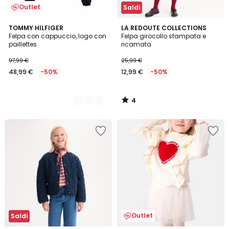
Outlet
Saldi
4
2
TOMMY HILFIGER
LA REDOUTE COLLECTIONS
/
Felpa con cappuccio, logo con
Felpa girocollo stampata e
Colori
5
paillettes
ricamata
97,99 €
25,99 €
48,99 €
-50%
12,99 €
-50%
4
/
5
Outlet
Saldi