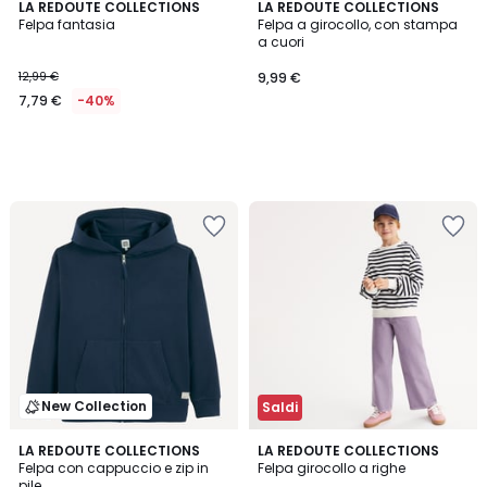
LA REDOUTE COLLECTIONS
LA REDOUTE COLLECTIONS
Felpa fantasia
Felpa a girocollo, con stampa
a cuori
12,99 €
9,99 €
7,79 €
-40%
New Collection
Saldi
4,7
4
LA REDOUTE COLLECTIONS
2
LA REDOUTE COLLECTIONS
/ 5
Felpa con cappuccio e zip in
Felpa girocollo a righe
Colori
Colori
pile