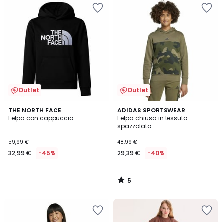
Outlet
Outlet
5
THE NORTH FACE
ADIDAS SPORTSWEAR
/
Felpa con cappuccio
Felpa chiusa in tessuto
5
spazzolato
59,99 €
48,99 €
32,99 €
-45%
29,39 €
-40%
5
/
5