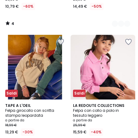
10,79 €
-60%
14,49 €
-50%
4
/
5
Saldi
Saldi
5
2
TAPE A L'OEIL
2
LA REDOUTE COLLECTIONS
/
Felpa girocollo con scritta
Felpa con collo a polo in
Colori
Colori
5
stampa leopardata
tessuto leggero
a partire da
a partire da
18,99 €
25,99 €
13,29 €
-30%
15,59 €
-40%