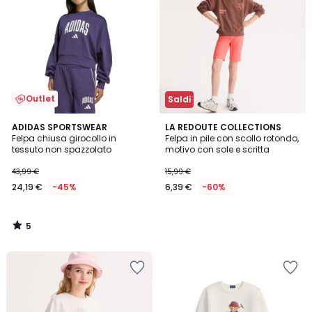
Outlet
Saldi
5
ADIDAS SPORTSWEAR
LA REDOUTE COLLECTIONS
/
Felpa chiusa girocollo in
Felpa in pile con scollo rotondo,
5
tessuto non spazzolato
motivo con sole e scritta
43,99 €
15,99 €
24,19 €
-45%
6,39 €
-60%
5
/
5