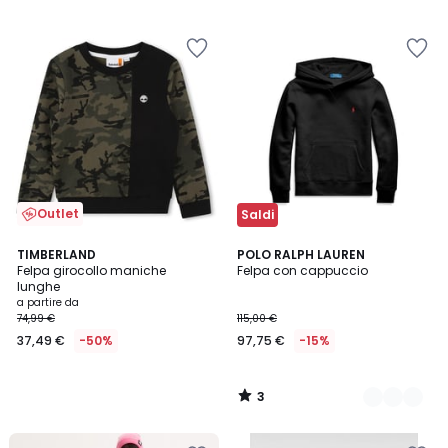
5
Outlet
Saldi
3
TIMBERLAND
2
POLO RALPH LAUREN
/
Felpa girocollo maniche
Felpa con cappuccio
Colori
5
lunghe
a partire da
74,99 €
115,00 €
37,49 €
-50%
97,75 €
-15%
3
/
5