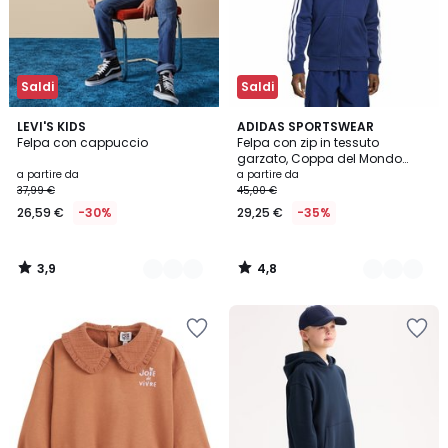
Saldi
Saldi
3,9
4,8
2
LEVI'S KIDS
2
ADIDAS SPORTSWEAR
/ 5
/ 5
Felpa con cappuccio
Felpa con zip in tessuto
Colori
Colori
garzato, Coppa del Mondo
2026
a partire da
a partire da
37,99 €
45,00 €
26,59 €
-30%
29,25 €
-35%
3,9
4,8
/
/
5
5