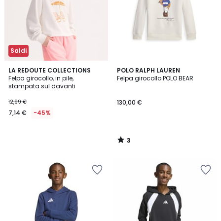
Saldi
3
LA REDOUTE COLLECTIONS
POLO RALPH LAUREN
/
Felpa girocollo, in pile,
Felpa girocollo POLO BEAR
5
stampata sul davanti
12,99 €
130,00 €
7,14 €
-45%
3
/
5