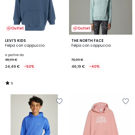
Outlet
Outlet
1
LEVI'S KIDS
THE NORTH FACE
/
Felpa con cappuccio
Felpa con cappuccio
5
a partire da
48,99 €
76,99 €
24,49 €
-50%
46,19 €
-40%
1
/
5