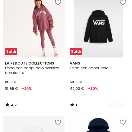
Saldi
Saldi
4,7
1
LA REDOUTE COLLECTIONS
2
VANS
/ 5
/
Felpa con cappuccio oversize,
Felpa con cappuccio
Colori
5
con scritta
19,99 €
60,00 €
15,99 €
-20%
42,00 €
-30%
4,7
1
/
/
5
5