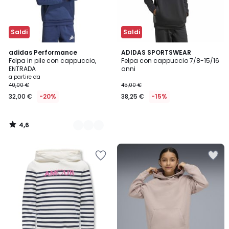
Saldi
Saldi
4,6
4
adidas Performance
ADIDAS SPORTSWEAR
/ 5
Felpa in pile con cappuccio,
Felpa con cappuccio 7/8-15/16
Colori
ENTRADA
anni
a partire da
40,00 €
45,00 €
32,00 €
-20%
38,25 €
-15%
4,6
/
5