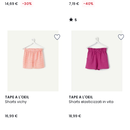
14,69 €
-30%
7,19 €
-40%
5
/
5
5
TAPE A L'OEIL
TAPE A L'OEIL
/
Shorts vichy
Shorts elasticizzati in vita
5
16,99 €
18,99 €