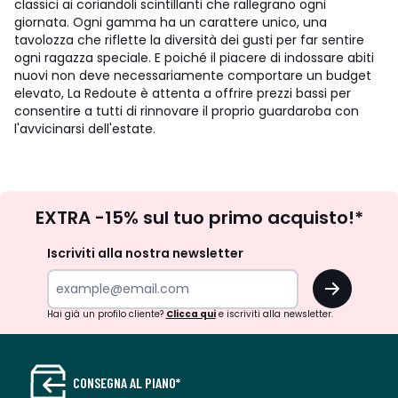
classici ai coriandoli scintillanti che rallegrano ogni
giornata. Ogni gamma ha un carattere unico, una
tavolozza che riflette la diversità dei gusti per far sentire
ogni ragazza speciale. E poiché il piacere di indossare abiti
nuovi non deve necessariamente comportare un budget
elevato, La Redoute è attenta a offrire prezzi bassi per
consentire a tutti di rinnovare il proprio guardaroba con
l'avvicinarsi dell'estate.
Iscrizione
EXTRA -15% sul tuo primo acquisto!*
newsletter
Iscriviti alla nostra newsletter
OK
Hai già un profilo cliente?
Clicca qui
e iscriviti alla newsletter.
CONSEGNA AL PIANO*