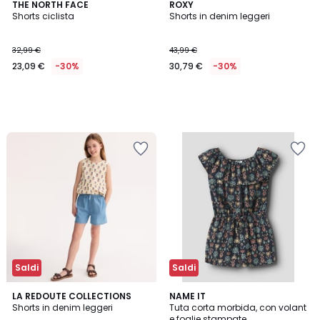
THE NORTH FACE
ROXY
Shorts ciclista
Shorts in denim leggeri
32,99 €
43,99 €
23,09 €
-30%
30,79 €
-30%
Saldi
Saldi
LA REDOUTE COLLECTIONS
2
NAME IT
Shorts in denim leggeri
Tuta corta morbida, con volant
Colori
e foglie stampate