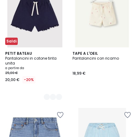
Saldi
2
PETIT BATEAU
TAPE A L'OEIL
Pantaloncini in cotone tinta
Pantaloncini con ricamo
Colori
unita
a partire da
25,00 €
18,99 €
20,00 €
-20%