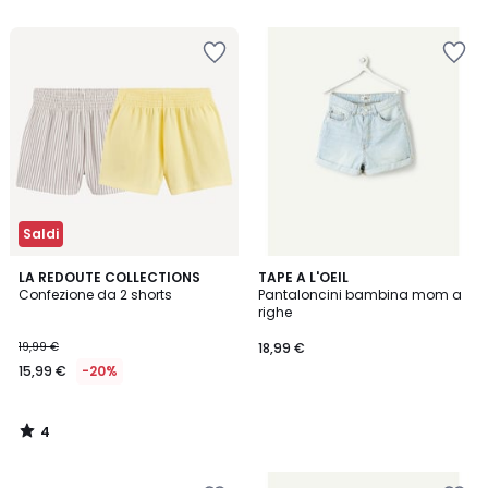
5
Saldi
4
LA REDOUTE COLLECTIONS
TAPE A L'OEIL
/
Confezione da 2 shorts
Pantaloncini bambina mom a
5
righe
19,99 €
18,99 €
15,99 €
-20%
4
/
5