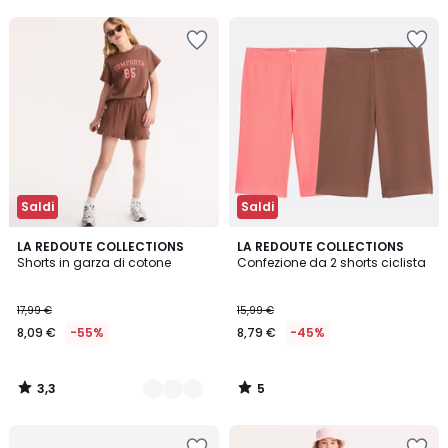
5
45%
di
sconto
applicato.
Saldi
Saldi
3,3
5
2
LA REDOUTE COLLECTIONS
LA REDOUTE COLLECTIONS
/ 5
/
Shorts in garza di cotone
Confezione da 2 shorts ciclista
Colori
5
17,99 €
15,99 €
8,09 €
-55%
8,79 €
-45%
3,3
5
/
/
5
5