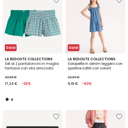
Saldi
Saldi
4
LA REDOUTE COLLECTIONS
LA REDOUTE COLLECTIONS
/
Set di 2 pantaloncini in maglia
Salopette in denim leggero con
5
fantasia con vita arricciata
spalline sottili con volant
22,99 €
22,99 €
17,24 €
-25%
9,19 €
-60%
4
/
5