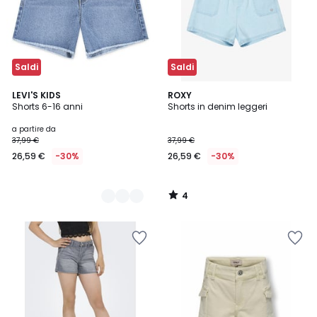
Saldi
Saldi
4
2
LEVI'S KIDS
ROXY
/
Shorts 6-16 anni
Shorts in denim leggeri
Colori
5
a partire da
37,99 €
37,99 €
26,59 €
-30%
26,59 €
-30%
4
/
5