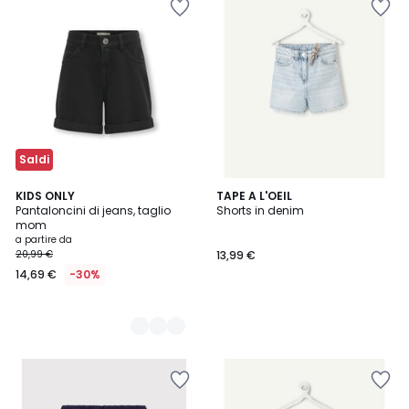
Saldi
2
KIDS ONLY
TAPE A L'OEIL
Pantaloncini di jeans, taglio
Shorts in denim
Colori
mom
a partire da
20,99 €
13,99 €
14,69 €
-30%