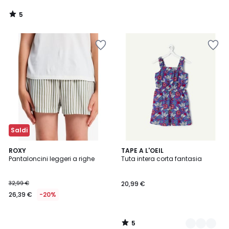
5
/
5
Saldi
5
ROXY
2
TAPE A L'OEIL
/
Pantaloncini leggeri a righe
Tuta intera corta fantasia
Colori
5
32,99 €
20,99 €
26,39 €
-20%
5
/