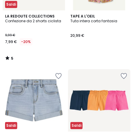
Saldi
5
LA REDOUTE COLLECTIONS
TAPE A L'OEIL
/
Confezione da 2 shorts ciclista
Tuta intera corta fantasia
5
9,99 €
20,99 €
7,99 €
-20%
5
/
5
Saldi
Saldi