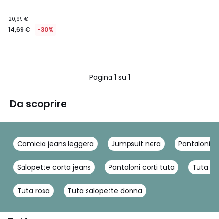
20,99 €
14,69 €
-30%
Pagina 1 su 1
Da scoprire
Camicia jeans leggera
Jumpsuit nera
Pantaloni t
Salopette corta jeans
Pantaloni corti tuta
Tuta c
Tuta rosa
Tuta salopette donna