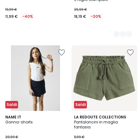
19,99 €
25,99 €
11,99 €
-40%
18,19 €
-30%
Saldi
Saldi
5
NAME IT
LA REDOUTE COLLECTIONS
/
Gonna-shorts
Pantaloncini in maglia
5
fantasia
20,99 €
11,99 €