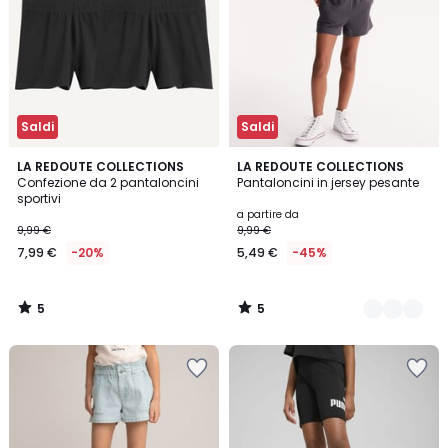
Saldi
Saldi
5
5
LA REDOUTE COLLECTIONS
3
LA REDOUTE COLLECTIONS
/
/
Confezione da 2 pantaloncini
Pantaloncini in jersey pesante
Colori
5
5
sportivi
a partire da
9,99 €
9,99 €
7,99 €
-20%
5,49 €
-45%
5
5
/
/
5
5