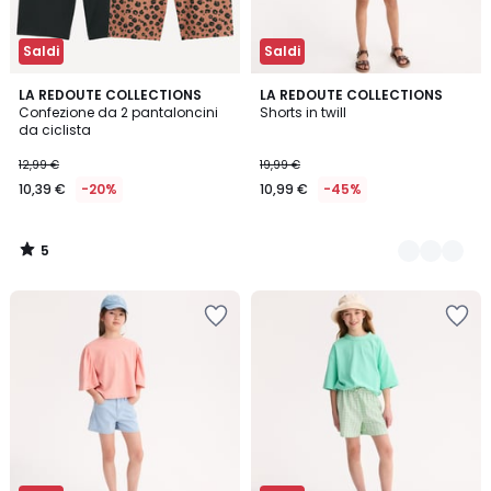
Saldi
Saldi
5
LA REDOUTE COLLECTIONS
2
LA REDOUTE COLLECTIONS
/
Confezione da 2 pantaloncini
Shorts in twill
Colori
5
da ciclista
12,99 €
19,99 €
10,39 €
-20%
10,99 €
-45%
5
/
5