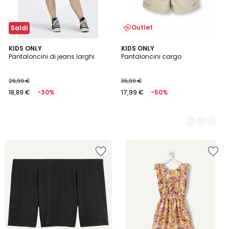
Outlet
Saldi
KIDS ONLY
2
KIDS ONLY
Pantaloncini di jeans larghi
Pantaloncini cargo
Colori
26,99 €
35,99 €
18,89 €
-30%
17,99 €
-50%