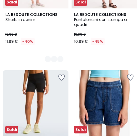
Saldi
Saldi
2
LA REDOUTE COLLECTIONS
LA REDOUTE COLLECTIONS
Shorts in denim
Pantaloncini con stampa a
Colori
quadri
19,99 €
19,99 €
11,99 €
-40%
10,99 €
-45%
Saldi
Saldi