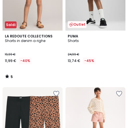
Outlet
Saldi
5
LA REDOUTE COLLECTIONS
PUMA
/
Shorts in denim a righe
Shorts
5
19,99 €
24,99 €
11,99 €
-40%
13,74 €
-45%
5
/
5