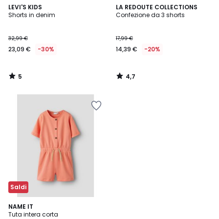
5
4,7
LEVI'S KIDS
LA REDOUTE COLLECTIONS
/
/ 5
Shorts in denim
Confezione da 3 shorts
5
32,99 €
17,99 €
23,09 €
-30%
14,39 €
-20%
5
4,7
/
/
5
5
Saldi
NAME IT
Tuta intera corta