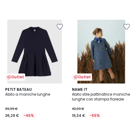
Outlet
Outlet
PETIT BATEAU
NAME IT
Abito a maniche lunghe
Abito stile pattinatrice maniche
lunghe con stampa floreale
65,99 €
42,99 €
36,29 €
-45%
19,34 €
-55%