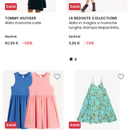
Saldi
Saldi
5
TOMMY HILFIGER
LA REDOUTE COLLECTIONS
/
Abito maniche corte
Abito in maglia a maniche
5
lunghe, stampa leopardata,
pile
86,99 €
32,99 €
60,89 €
-30%
9,89 €
-70%
5
/
5
Saldi
Saldi