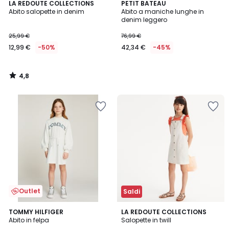
4,8
LA REDOUTE COLLECTIONS
PETIT BATEAU
/ 5
Abito salopette in denim
Abito a maniche lunghe in
denim leggero
25,99 €
76,99 €
12,99 €
-50%
42,34 €
-45%
4,8
/
5
Outlet
Saldi
4,5
TOMMY HILFIGER
LA REDOUTE COLLECTIONS
/ 5
Abito in felpa
Salopette in twill