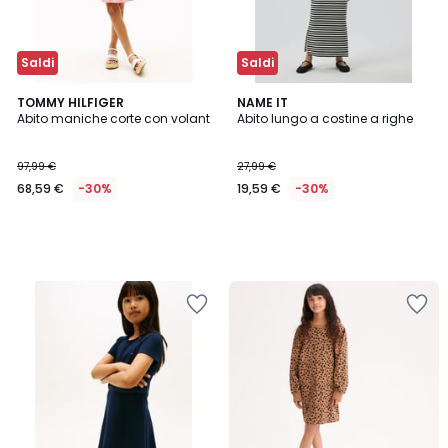
Saldi
Saldi
TOMMY HILFIGER
NAME IT
Abito maniche corte con volant
Abito lungo a costine a righe
97,99 €
27,99 €
68,59 €
-30%
19,59 €
-30%