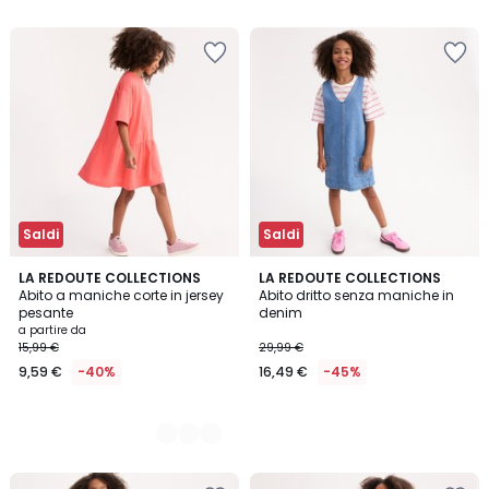
Saldi
Saldi
2
LA REDOUTE COLLECTIONS
LA REDOUTE COLLECTIONS
Abito a maniche corte in jersey
Abito dritto senza maniche in
Colori
pesante
denim
a partire da
15,99 €
29,99 €
9,59 €
-40%
16,49 €
-45%