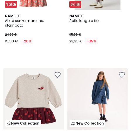
Saldi
Saldi
NAME IT
NAME IT
Abito senza maniche,
Abito lungo a fiori
stampato
24,99 €
35,99 €
19,99 €
-20%
23,39 €
-35%
New Collection
New Collection