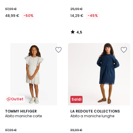
97,99 €
25,99 €
48,99 €
-50%
14,29 €
-45%
4,5
/
5
Outlet
Saldi
5
TOMMY HILFIGER
LA REDOUTE COLLECTIONS
/
Abito maniche corte
Abito a maniche lunghe
5
97,99 €
39,99 €