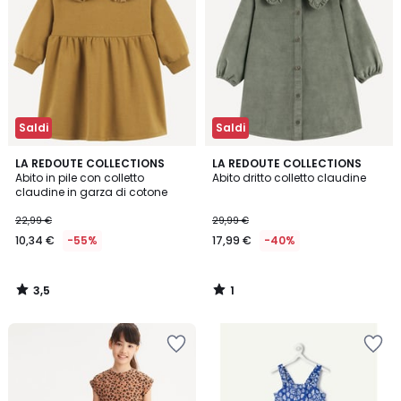
Saldi
Saldi
3,5
1
LA REDOUTE COLLECTIONS
LA REDOUTE COLLECTIONS
/ 5
/
Abito in pile con colletto
Abito dritto colletto claudine
5
claudine in garza di cotone
22,99 €
29,99 €
10,34 €
-55%
17,99 €
-40%
3,5
1
/
/
5
5