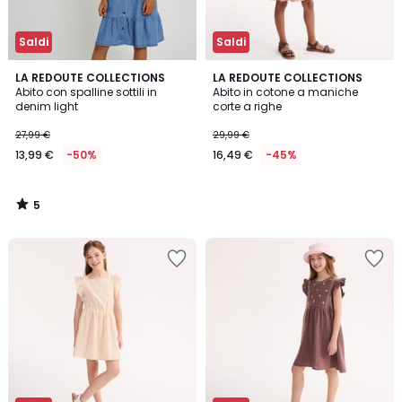
Saldi
Saldi
5
LA REDOUTE COLLECTIONS
LA REDOUTE COLLECTIONS
/
Abito con spalline sottili in
Abito in cotone a maniche
5
denim light
corte a righe
27,99 €
29,99 €
13,99 €
-50%
16,49 €
-45%
5
/
5