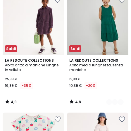
Saldi
Saldi
4,9
4,8
LA REDOUTE COLLECTIONS
2
LA REDOUTE COLLECTIONS
/ 5
/ 5
Abito dritto a maniche lunghe
Abito media lunghezza, senza
Colori
in velluto
maniche
25,99 €
12,99 €
16,89 €
-35%
10,39 €
-20%
4,9
4,8
/
/
5
5