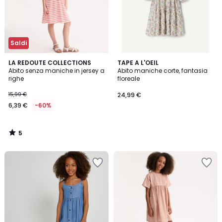
Saldi
5
LA REDOUTE COLLECTIONS
TAPE A L'OEIL
/
Abito senza maniche in jersey a
Abito maniche corte, fantasia
5
righe
floreale
15,99 €
24,99 €
6,39 €
-60%
5
/
5