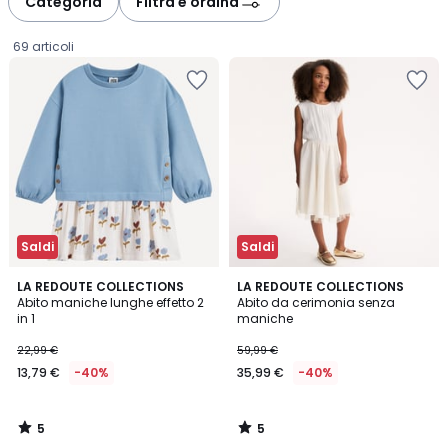
Categoria
Filtra e ordina
gauche
droite
69 articoli
Saldi
Saldi
5
5
LA REDOUTE COLLECTIONS
LA REDOUTE COLLECTIONS
/
/
Abito maniche lunghe effetto 2
Abito da cerimonia senza
5
5
in 1
maniche
13,79
22,99 €
59,99 €
€
13,79 €
-40%
35,99 €
-40%
Invece
di
22,99
5
5
€
/
/