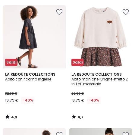
5
5
40%
di
sconto
applicato.
Saldi
Saldi
4,9
4,7
LA REDOUTE COLLECTIONS
LA REDOUTE COLLECTIONS
/ 5
/ 5
Abito con ricamo inglese
Abito maniche lunghe effetto 2
in 1 bi-materiale
32,99 €
22,99 €
19,79 €
-40%
13,79 €
-40%
4,9
4,7
/
/
5
5