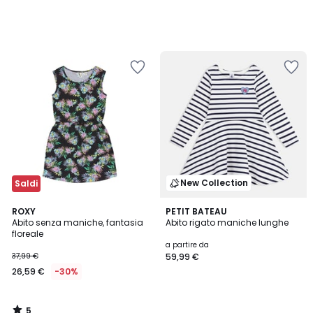
New Collection
Saldi
5
ROXY
PETIT BATEAU
/
Abito senza maniche, fantasia
Abito rigato maniche lunghe
5
floreale
a partire da
37,99 €
59,99 €
26,59 €
-30%
5