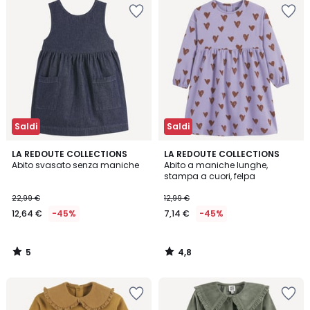
Saldi
Saldi
5
4,8
LA REDOUTE COLLECTIONS
LA REDOUTE COLLECTIONS
/
/ 5
Abito svasato senza maniche
Abito a maniche lunghe,
5
stampa a cuori, felpa
22,99 €
12,99 €
12,64 €
-45%
7,14 €
-45%
5
4,8
/
/
5
5