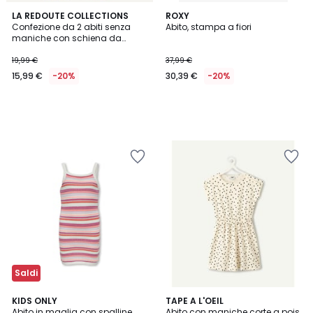
LA REDOUTE COLLECTIONS
ROXY
Confezione da 2 abiti senza
Abito, stampa a fiori
maniche con schiena da
vogatore
19,99 €
37,99 €
15,99 €
-20%
30,39 €
-20%
Saldi
KIDS ONLY
2
TAPE A L'OEIL
Abito in maglia con spalline
Abito con maniche corte a pois