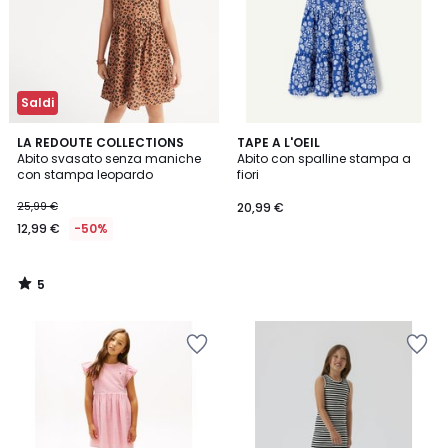
Saldi
5
LA REDOUTE COLLECTIONS
TAPE A L'OEIL
/
Abito svasato senza maniche
Abito con spalline stampa a
5
con stampa leopardo
fiori
25,99 €
20,99 €
12,99 €
-50%
5
/
5