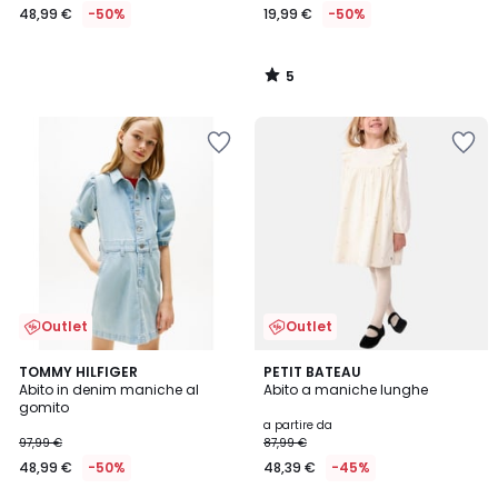
48,99 €
-50%
19,99 €
-50%
5
/
5
Outlet
Outlet
TOMMY HILFIGER
PETIT BATEAU
Abito in denim maniche al
Abito a maniche lunghe
gomito
a partire da
97,99 €
87,99 €
48,99 €
-50%
48,39 €
-45%