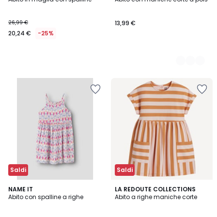
Colori
26,99 €
13,99 €
20,24 €
-25%
Saldi
Saldi
5
5
NAME IT
LA REDOUTE COLLECTIONS
/
/
Abito con spalline a righe
Abito a righe maniche corte
5
5