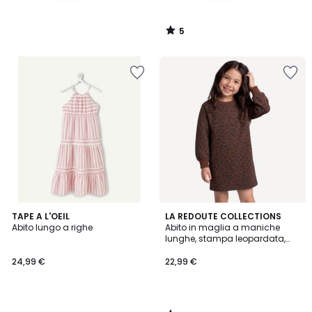
5
/
5
5
TAPE A L'OEIL
LA REDOUTE COLLECTIONS
/
Abito lungo a righe
Abito in maglia a maniche
5
lunghe, stampa leopardata,
pile
24,99 €
22,99 €