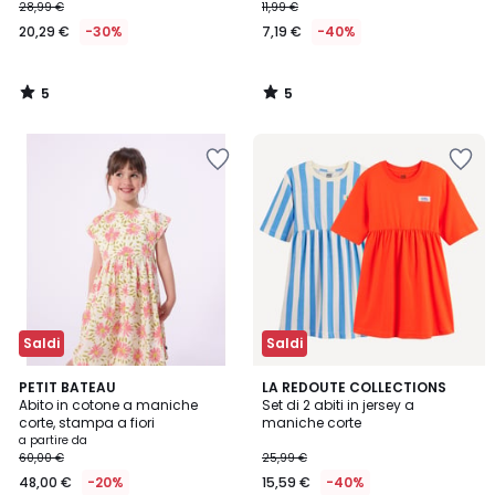
28,99 €
11,99 €
20,29 €
-30%
7,19 €
-40%
5
5
/
/
5
5
Saldi
Saldi
5
PETIT BATEAU
LA REDOUTE COLLECTIONS
/
Abito in cotone a maniche
Set di 2 abiti in jersey a
5
corte, stampa a fiori
maniche corte
a partire da
60,00 €
25,99 €
48,00 €
-20%
15,59 €
-40%