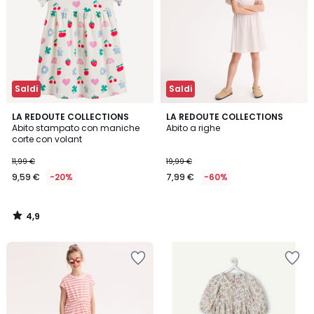
Saldi
Saldi
4,9
LA REDOUTE COLLECTIONS
LA REDOUTE COLLECTIONS
/ 5
Abito stampato con maniche
Abito a righe
corte con volant
11,99 €
19,99 €
9,59 €
-20%
7,99 €
-60%
4,9
/
5