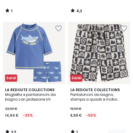
1
4,2
/
/
5
5
Saldi
Saldi
2,2
1
LA REDOUTE COLLECTIONS
2
LA REDOUTE COLLECTIONS
/ 5
/
Maglietta e pantaloncini da
Pantaloncini da bagno,
Colori
5
bagno con protezione UV
stampa a quadri e motivi
grafici
22,99 €
19,99 €
14,94 €
-35%
8,99 €
-55%
2,2
1