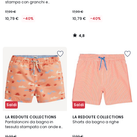
stampa con granchi e
10,79
gamberi
17,99 €
17,99 €
€
10,79 €
-40%
10,79 €
-40%
Invece
di
17,99
4,8
€
/
5
40%
di
sconto
applicato.
Saldi
Saldi
5
LA REDOUTE COLLECTIONS
LA REDOUTE COLLECTIONS
/
Pantaloncini da bagno in
Shorts da bagno a righe
5
tessuto stampato con onde e
soli
19,99 €
17,99 €