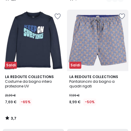
/
/
5
5
Saldi
Saldi
3,7
LA REDOUTE COLLECTIONS
LA REDOUTE COLLECTIONS
/ 5
Costume da bagno intero
Pantaloncini da bagno a
protezione UV
quadri rigati
21,99 €
17,99 €
7,69 €
-65%
8,99 €
-50%
3,7
/
5