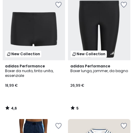
New Collection
New Collection
4,6
5
adidas Performance
adidas Performance
/ 5
/
Boxer da nuoto, tinta unita,
Boxer lungo, jammer, da bagno
5
essenziale
18,99 €
26,99 €
4,6
5
/
/
5
5