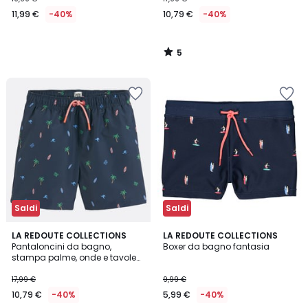
11,99 €
-40%
10,79 €
-40%
5
/
5
Saldi
Saldi
1
4,2
LA REDOUTE COLLECTIONS
LA REDOUTE COLLECTIONS
/
/ 5
Pantaloncini da bagno,
Boxer da bagno fantasia
5
stampa palme, onde e tavole
da surf
17,99 €
9,99 €
10,79 €
-40%
5,99 €
-40%