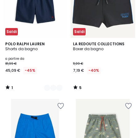
Saldi
Saldi
1
5
5
POLO RALPH LAUREN
LA REDOUTE COLLECTIONS
/
/
Shorts da bagno
Boxer da bagno
Colori
5
5
a partire da
81,99 €
11,99 €
45,09 €
-45%
7,19 €
-40%
1
5
/
/
5
5