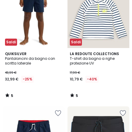
Saldi
Saldi
5
5
QUIKSILVER
LA REDOUTE COLLECTIONS
/
/
Pantaloncini da bagno con
T-shirt da bagno a righe
5
5
scritta laterale
protezione UV
43,99 €
17,99 €
32,99 €
-25%
10,79 €
-40%
5
5
/
/
5
5