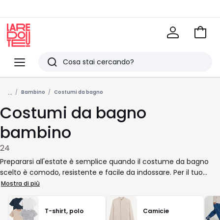
Vai
al
La
carrel
Redoute
Menu
Ricerca
Ultimi
...
articoli
Bambino
Costumi da bagno
Costumi da bagno
visti
bambino
24
Prepararsi all'estate è semplice quando il costume da bagno
scelto è comodo, resistente e facile da indossare. Per il tuo
bambino, ogni dettaglio conta: dall’elastico in vita che non
Mostra di più
stringe, fino alla stampa preferita che lo farà sentire subito a
suo agio tra le onde o in piscina. I modelli disponibili si adattano
T-shirt, polo
Camicie
a tutte le esigenze, con taglie pensate per seguire la crescita e