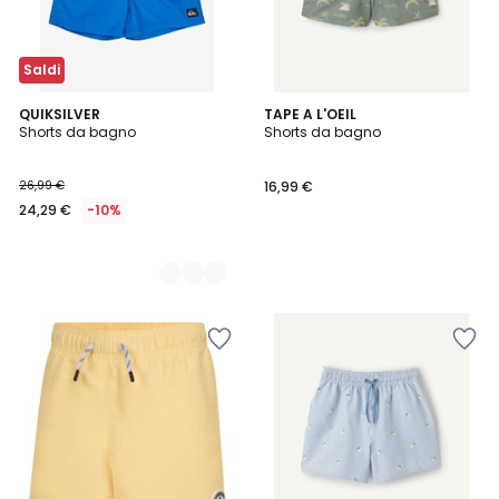
Saldi
3
QUIKSILVER
TAPE A L'OEIL
Shorts da bagno
Shorts da bagno
Colori
26,99 €
16,99 €
24,29 €
-10%