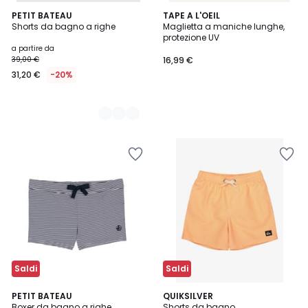
2
PETIT BATEAU
TAPE A L'OEIL
Shorts da bagno a righe
Maglietta a maniche lunghe,
Colori
protezione UV
a partire da
39,00 €
16,99 €
31,20 €
-20%
Saldi
Saldi
PETIT BATEAU
QUIKSILVER
Boxer da bagno a righe
Shorts da bagno