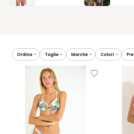
bagno che vi rispecchia, pratico, elegante e pronto ad accompa
Ordina
taglie
marche
colori
pr