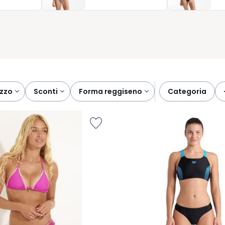
gnarvi in ogni momento di relax.
ezzo
sconti
forma reggiseno
categoria