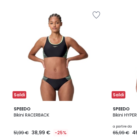
Saldi
Saldi
2
5
SPEEDO
SPEEDO
Colori
/
Bikini RACERBACK
Bikini HYP
5
a partire da
38,99 €
4
51,99 €
-25%
65,99 €