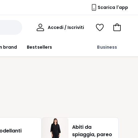
Scarica l'app
Il
Accedi / Iscriviti
Voir
Vai
Mio
ma
al
Profilo
wishlist
carrello
n brand
Bestsellers
Business
Abiti da
ù
odellanti
spiaggia, pareo