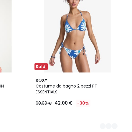
Saldi
2
ROXY
Colori
UN
Costume da bagno 2 pezzi PT
ESSENTIALS
42,00 €
60,00 €
-30%