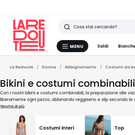
Ricerca
Ultimi
Saldi
Bianche
MENU
Menu
articoli
La
Redoute
visti
La Redoute
Donna
Abbigliamento
Costumi da 
Bikini e costumi combinabil
Con i nostri bikini e costumi combinabili, la preparazione alle 
liberamente ogni pezzo, abbinando reggiseno e slip secondo le vo
fasce vi permettono di comporre il costume perfetto per il mare o 
Mostra di più
La Redoute pensiamo a ogni dettaglio: vi offriamo modelli che v
che seguono i movimenti con leggerezza. Potete creare la vostr
sperimentando colori, taglie e proporzioni fino a trovare il mix 
Costumi interi
Top
sostenuta o uno slip dalle linee classiche, la nostra selezione re