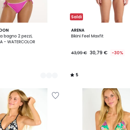
Saldi
5
MOON
ARENA
/
 bagno 2 pezzi,
Bikini Feel Maxfit
5
A - WATERCOLOR
30,79 €
43,99 €
-30%
5
/
5