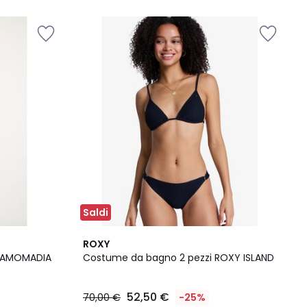
Saldi
2
ROXY
/
 DAMOMADIA
Costume da bagno 2 pezzi ROXY ISLAND
5
52,50 €
70,00 €
-25%