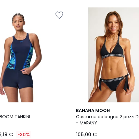
BANANA MOON
ERBOOM TANKINI
Costume da bagno 2 pezzi
- MARANY
6,19 €
105,00 €
-30%