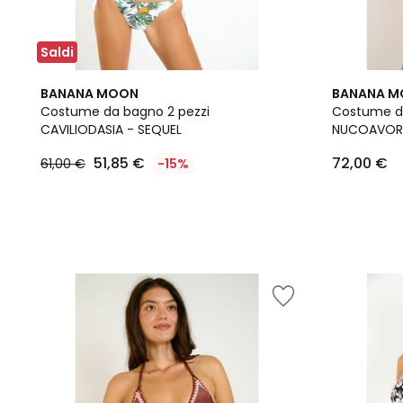
Saldi
3
BANANA MOON
BANANA 
Colori
Costume da bagno 2 pezzi
Costume da
CAVILIODASIA - SEQUEL
NUCOAVOR
51,85
51,85 €
72,00 €
61,00 €
-15%
€
Invece
di
61,00
€
15%
di
sconto
applicato.