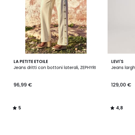
5
4,8
LA PETITE ETOILE
LEVI'S
/
/ 5
Jeans dritti con bottoni laterali, ZEPHYRI
Jeans largh
5
96,99 €
129,00 €
5
4,8
/
/
5
5