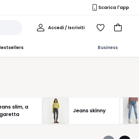
Scarica l'app
Il
Accedi / Iscriviti
Voir
Vai
Mio
ma
al
Profilo
wishlist
carrello
Bestsellers
Business
eans slim, a
Jeans skinny
igaretta