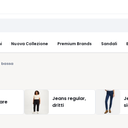
i
Nuova Collezione
Premium Brands
Sandali
a bassa
Jeans regular,
J
lare
dritti
s