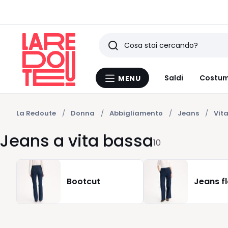
Ricerca
Ultimi
Saldi
Costum
MENU
Menu
articoli
La
Redoute
visti
La Redoute
Donna
Abbigliamento
Jeans
Vit
Jeans a vita bassa
10
Bootcut
Jeans f