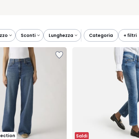
ezzo
sconti
lunghezza
categoria
+ filtri
lection
Saldi