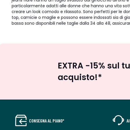
jeans flare hanno un taglio svasato dal ginocchio all'orlo e
particolarmente adatti alle donne che hanno una vita sotti
creare un look comodo e rilassato. Sono perfetti per le donne
top, camicie o maglie e possono essere indossati sia di gio
bassa sono disponibili nelle taglie dalla 34 alla 48, assicur
EXTRA -15% sul t
acquisto!*
CONSEGNA AL PIANO*
A