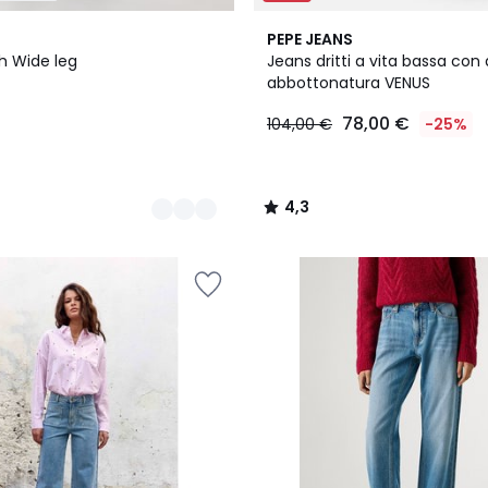
2
4,3
PEPE JEANS
Colori
/ 5
h Wide leg
Jeans dritti a vita bassa con
abbottonatura VENUS
78,00 €
104,00 €
-25%
4,3
/
5