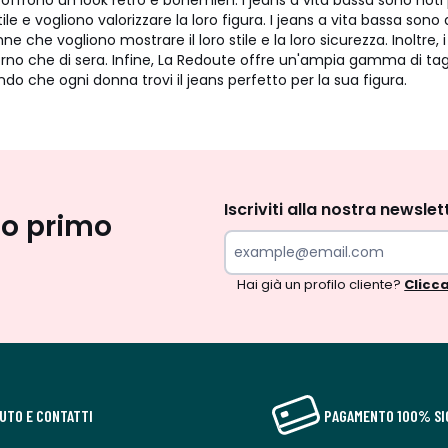
 offrono un look retrò e bohémien. I jeans a vita bassa sono noti
le e vogliono valorizzare la loro figura. I jeans a vita bassa so
 che vogliono mostrare il loro stile e la loro sicurezza. Inoltre, 
rno che di sera. Infine, La Redoute offre un'ampia gamma di taglie
ando che ogni donna trovi il jeans perfetto per la sua figura.
Iscrizione
newsletter
Iscriviti alla nostra newslet
uo primo
Hai già un profilo cliente?
Clicca
IUTO E CONTATTI
PAGAMENTO 100% SI