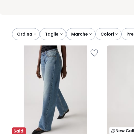
Ordina
taglie
marche
colori
pr
New Col
Saldi