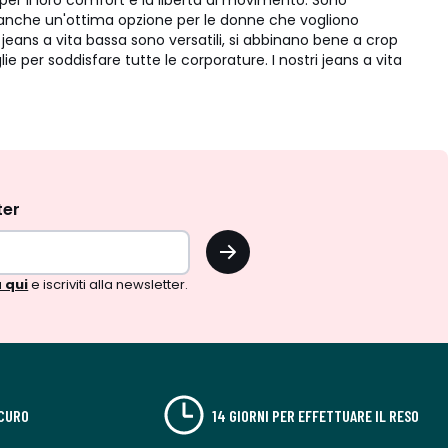
 per il loro comfort e la libertà di movimento. Sono
no anche un'ottima opzione per le donne che vogliono
i jeans a vita bassa sono versatili, si abbinano bene a crop
 per soddisfare tutte le corporature. I nostri jeans a vita
ter
OK
 qui
e iscriviti alla newsletter.
CURO
14 GIORNI PER EFFETTUARE IL RESO