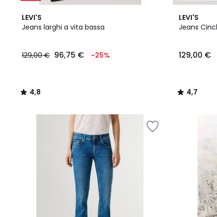
4,8
4
4,7
LEVI'S
LEVI'S
/ 5
Colori
/ 5
Jeans larghi a vita bassa
Jeans Cinc
96,75
96,75 €
129,00 €
129,00 €
-25%
€
Invece
di
129,00
4,8
4,7
€
/
/
25%
5
5
di
sconto
applicato.