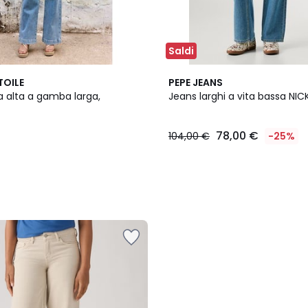
Saldi
TOILE
PEPE JEANS
a alta a gamba larga,
Jeans larghi a vita bassa NIC
78,00 €
104,00 €
-25%