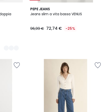
PEPE JEANS
 doppia
Jeans slim a vita bassa VENUS
72,74 €
96,99 €
-25%