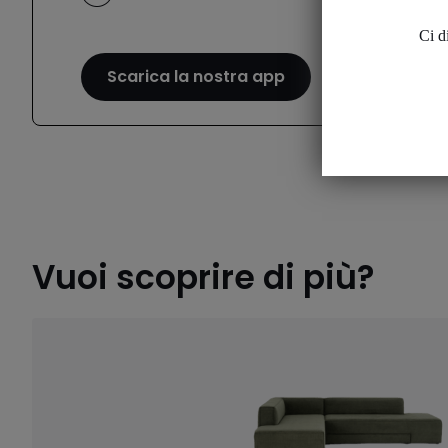
Ci d
Scarica la nostra app
Vuoi scoprire di più?