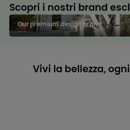
Scopri i nostri brand esc
Our
Our premium design brand
premium
design
brand
I
costumi
must
Vivi la bellezza, ogn
have
per
l'estate
I
tuoi
look
estivi