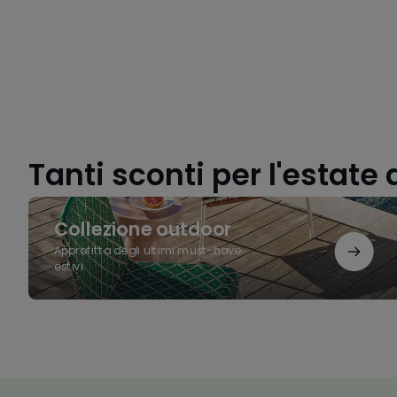
Tanti sconti per l'estate 
Collezione
outdoor
Collezione outdoor
Approfitta degli ultimi must-have
estivi