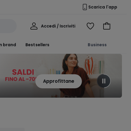
Scarica l'app
Il
Accedi / Iscriviti
Voir
Vai
Mio
ma
al
Profilo
wishlist
carrello
n brand
Bestsellers
Business
Approfittane