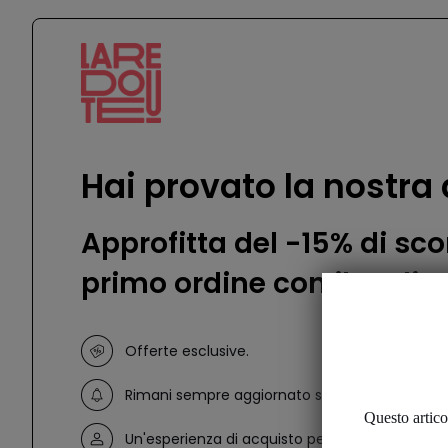
Hai provato la nostra
Approfitta del -15% di sco
primo ordine con il codic
Offerte esclusive.
Rimani sempre aggiornato sui tuoi ordini e sull
Questo articol
Un'esperienza di acquisto personalizzata.