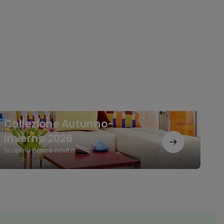
lezione
Collezione Autunno-
tunno-
verno
Inverno 2026
26
Scopri le nostre novità