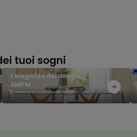
dei tuoi sogni
L'eleganza
Col
L'eleganza del design
del
Au
design
In
AMPM
AMPM
20
Collezione di tavoli e sedie AMPM