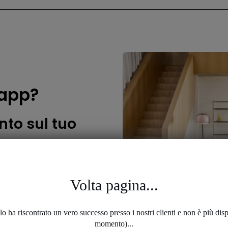
 app?
nto sul tuo
e APPLI
Volta pagina...
e ultime novità.
o ha riscontrato un vero successo presso i nostri clienti e non è più disp
momento)...