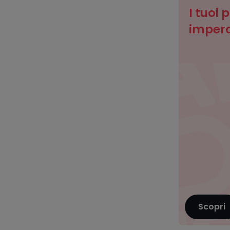
I tuoi 
imperd
Scopri