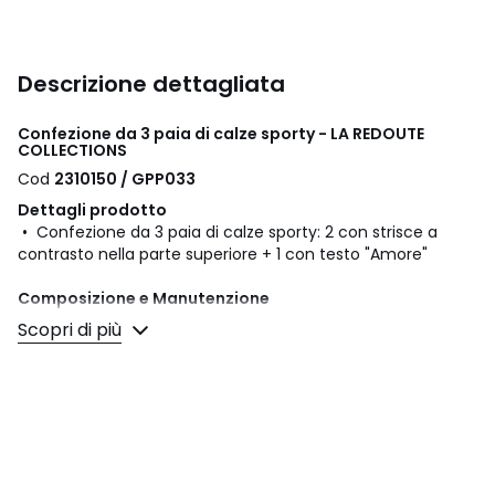
Descrizione dettagliata
Confezione da 3 paia di calze sporty - LA REDOUTE
COLLECTIONS
Cod
2310150 / GPP033
Dettagli prodotto
• Confezione da 3 paia di calze sporty: 2 con strisce a
contrasto nella parte superiore + 1 con testo "Amore"
Composizione e Manutenzione
• Materiale principale: 74% cotone, 24% poliammide, 2%
Scopri di più
elastan
• Secondario: 77% cotone, 21% poliammide, 2% elastan
• Temperatura di lavaggio a 30°
• Non adatto all'asciugatrice
• Non stirare / non candeggiare