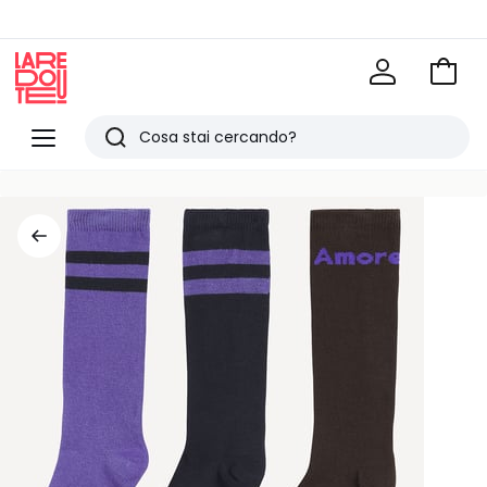
Vai
al
La
carrel
Redoute
Menu
Ricerca
Ultimi
articoli
visti