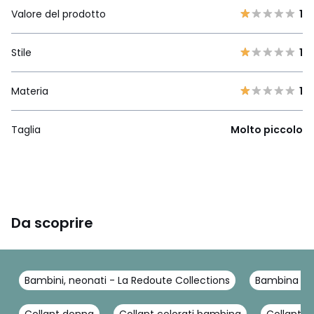
Valore del prodotto
1
Stile
1
Materia
1
Taglia
Molto piccolo
Da scoprire
Bambini, neonati - La Redoute Collections
Bambina - L