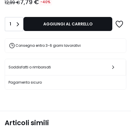
7,79 €
€
12,99 €
-40%
Invece
di
12,99
Quantità
1
AGGIUNGI AL CARRELLO
€
40%
di
sconto
Consegna entro 3-6 giorni lavorativi
applicato.
Soddisfatti o rimborsati
Pagamento sicuro
Articoli simili