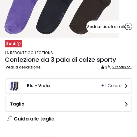
Vedi articoli simili
Saldi
LA REDOUTE COLLECTIONS
Confezione da 3 paia di calze sporty
Vedi la descrizione
3
/5
2 recensioni
Blu + Viola
+
1
Colore
Taglia
Guida alle taglie
7,79