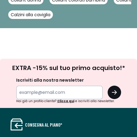
Collant donna
Collant colorati bambina
Collant c
Calzini alla caviglia
Iscrizione
EXTRA -15% sul tuo primo acquisto!*
newsletter
Iscriviti alla nostra newsletter
OK
Hai già un profilo cliente?
Clicca qui
e iscriviti alla newsletter.
CONSEGNA AL PIANO*