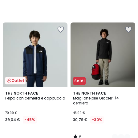
Outlet
Saldi
5
THE NORTH FACE
2
THE NORTH FACE
/
Felpa con cerniera e cappuccio
Maglione pile Glacier 1/4
Colori
5
cerniera
70,99 €
43,99 €
39,04 €
-45%
30,79 €
-30%
5