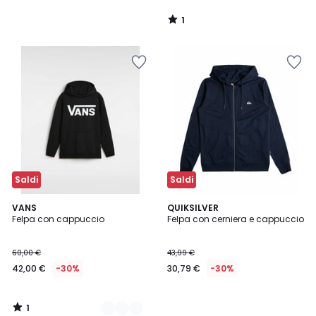
1
/
5
Saldi
Saldi
1
2
VANS
QUIKSILVER
/
Felpa con cappuccio
Felpa con cerniera e cappuccio
Colori
5
60,00 €
43,99 €
42,00 €
-30%
30,79 €
-30%
1
/