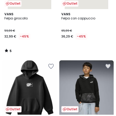
Outlet
Outlet
5
VANS
VANS
/
Felpa girocollo
Felpa con cappuccio
5
59,99 €
65,99 €
32,99 €
-45%
36,29 €
-45%
5
/
5
Outlet
Outlet