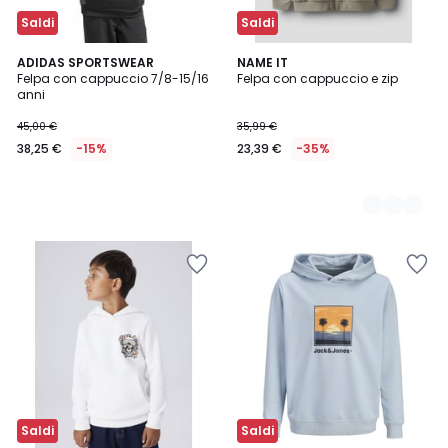
Saldi
Saldi
ADIDAS SPORTSWEAR
2
NAME IT
Felpa con cappuccio 7/8-15/16
Felpa con cappuccio e zip
Colori
anni
45,00 €
35,99 €
38,25 €
-15%
23,39 €
-35%
Saldi
Saldi