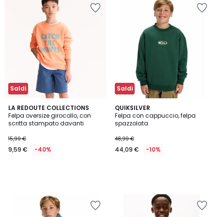
Saldi
Saldi
LA REDOUTE COLLECTIONS
QUIKSILVER
Felpa oversize girocollo, con
Felpa con cappuccio, felpa
scritta stampato davanti
spazzolata
15,99 €
48,99 €
9,59 €
-40%
44,09 €
-10%