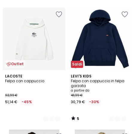
5
Outlet
Saldi
5
2
LACOSTE
2
LEVI'S KIDS
/
Felpa con cappuccio
Felpa con cappuccio in felpa
Colori
Colori
5
garzata
a partire da
92,99 €
43,99 €
51,14 €
-45%
30,79 €
-30%
5
/
5