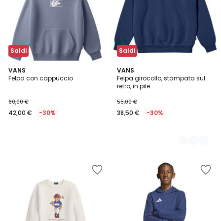
Saldi
Saldi
VANS
2
VANS
Felpa con cappuccio
Felpa girocollo, stampata sul
Colori
retro, in pile
60,00 €
55,00 €
42,00 €
-30%
38,50 €
-30%