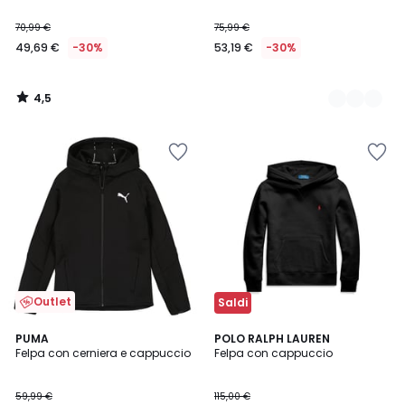
70,99 €
75,99 €
49,69 €
-30%
53,19 €
-30%
4,5
/
5
Outlet
Saldi
3
PUMA
2
POLO RALPH LAUREN
/
Felpa con cerniera e cappuccio
Felpa con cappuccio
Colori
5
59,99 €
115,00 €