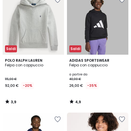
Saldi
Saldi
3,9
4,9
POLO RALPH LAUREN
ADIDAS SPORTSWEAR
/ 5
/ 5
Felpa con cappuccio
Felpa con cappuccio
a partire da
115,00 €
40,00 €
92,00 €
-20%
26,00 €
-35%
3,9
4,9
/
/
5
5