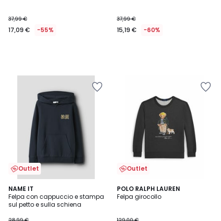
37,99 €
37,99 €
17,09 €
-55%
15,19 €
-60%
Outlet
Outlet
4,5
5
NAME IT
POLO RALPH LAUREN
/ 5
/
Felpa con cappuccio e stampa
Felpa girocollo
5
sul petto e sulla schiena
28,99 €
129,00 €