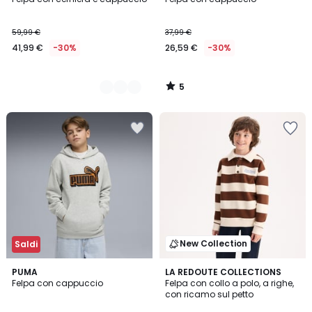
Colori
5
59,99 €
37,99 €
41,99 €
-30%
26,59 €
-30%
5
/
5
New Collection
Saldi
2
PUMA
LA REDOUTE COLLECTIONS
Felpa con cappuccio
Felpa con collo a polo, a righe,
Colori
con ricamo sul petto