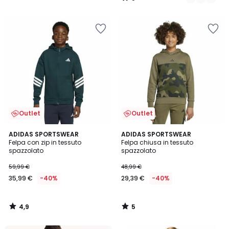
/
5
Outlet
Outlet
4,9
5
ADIDAS SPORTSWEAR
ADIDAS SPORTSWEAR
/ 5
/
Felpa con zip in tessuto
Felpa chiusa in tessuto
5
spazzolato
spazzolato
59,99 €
48,99 €
35,99 €
-40%
29,39 €
-40%
4,9
5
/
/
5
5