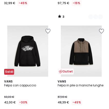
32,99 €
-45%
97,75 €
-15%
3
/
5
Outlet
Saldi
1
VANS
VANS
/
Felpa con cappuccio
Felpa in pile a maniche lunghe
5
60,00 €
87,99 €
42,00 €
-30%
48,39 €
-45%