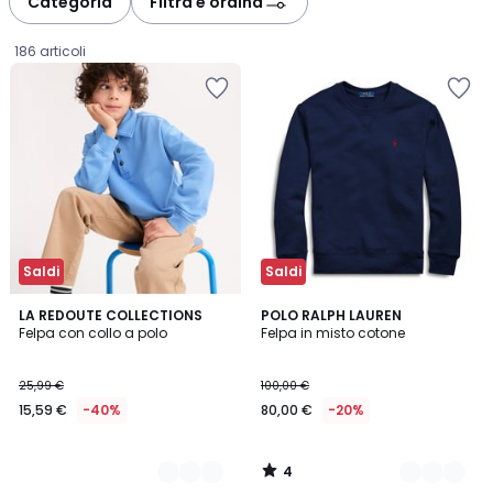
Categoria
Filtra e ordina
186 articoli
Saldi
Saldi
4
3
LA REDOUTE COLLECTIONS
3
POLO RALPH LAUREN
/
Felpa con collo a polo
Felpa in misto cotone
Colori
Colori
5
15,59
25,99 €
100,00 €
€
15,59 €
-40%
80,00 €
-20%
Invece
di
25,99
4
€
/