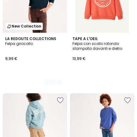
New Collection
5
LA REDOUTE COLLECTIONS
TAPE A L'OEIL
Felpa girocollo
Felpa con scollo rotondo
Colori
stampata davanti e dietro
9,99 €
13,99 €