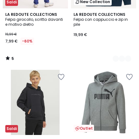
New Collection
Saldi
5
LA REDOUTE COLLECTIONS
4
LA REDOUTE COLLECTIONS
/
Felpa girocollo, scritta davanti
Felpa con cappuccio e zip in
Colori
5
e motivo dietro
pile
19,99 €
19,99 €
7,99 €
-60%
5
/
5
Outlet
Saldi