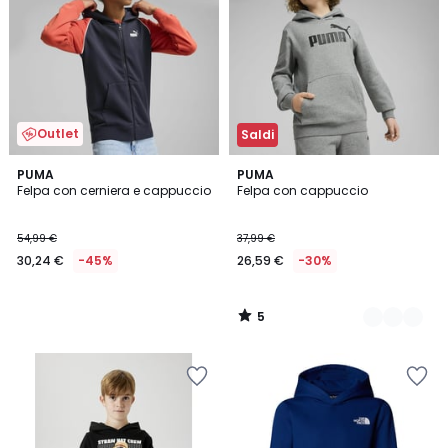
Outlet
Saldi
5
PUMA
3
PUMA
/
Felpa con cerniera e cappuccio
Felpa con cappuccio
Colori
5
54,99 €
37,99 €
30,24 €
-45%
26,59 €
-30%
5
/
5