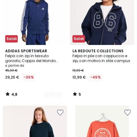
Saldi
Saldi
4,8
5
2
ADIDAS SPORTSWEAR
LA REDOUTE COLLECTIONS
/ 5
/
Felpa con zip in tessuto
Felpa in pile con cappuccio e
Colori
5
garzato, Coppa del Mondo
zip, con motivo in stile campus
2026
a partire da
45,00 €
19,99 €
29,25 €
-35%
10,99 €
-45%
4,8
5
/
/
5
5