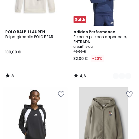
Saldi
3
4,6
POLO RALPH LAUREN
4
adidas Performance
/
/ 5
Felpa girocollo POLO BEAR
Felpa in pile con cappuccio,
Colori
5
ENTRADA
a partire da
130,00 €
40,00 €
32,00 €
-20%
3
4,6
/
/
5
5