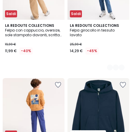
Saldi
Saldi
LA REDOUTE COLLECTIONS
2
LA REDOUTE COLLECTIONS
Felpa con cappuccio, oversize,
Felpa girocollo in tessuto
Colori
sole stampato davanti, scritta
lavato
stampata dietro
19,99 €
25,99 €
11,99 €
-40%
14,29 €
-45%