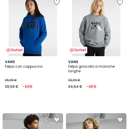
Outlet
Outlet
VANS
VANS
Felpa con cappuccio
Felpa girocollo a maniche
lunghe
65,99 €
62,99 €
39,59 €
-40%
34,64 €
-45%