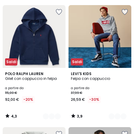
5
40%
di
sconto
applicato.
Saldi
Saldi
4,3
3,9
2
POLO RALPH LAUREN
2
LEVI'S KIDS
/ 5
/ 5
Gilet con cappuccio in felpa
Felpa con cappuccio
Colori
Colori
a partire da
a partire da
115,00 €
37,99 €
92,00 €
-20%
26,59 €
-30%
4,3
3,9
/
/
5
5