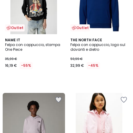
Outlet
Outlet
NAME IT
THE NORTH FACE
Felpa con cappuccio, stampa
Felpa con cappuccio, logo sul
One Piece
davanti e dietro
35,99 €
59,99 €
16,19 €
-55%
32,99 €
-45%