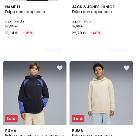
2
NAME IT
2
JACK & JONES JUNIOR
Felpa con cappuccio
Felpa con cappuccio
Colori
Colori
a partire da
a partire da
28,99 €
37,99 €
18,84 €
-35%
22,79 €
-40%
Saldi
Saldi
5
2
PUMA
PUMA
/
Felpa con cerniera e cappuccio
Felpa con cappuccio