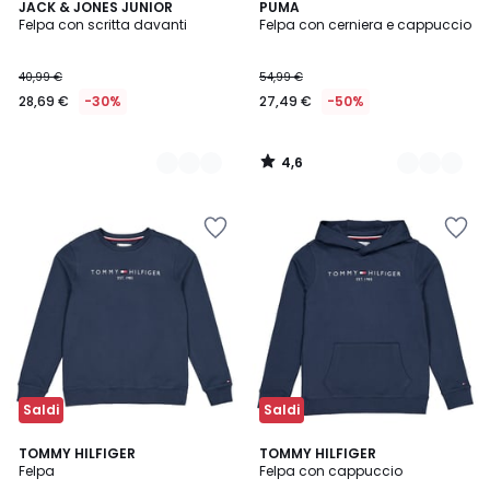
4,6
2
JACK & JONES JUNIOR
2
PUMA
/ 5
Felpa con scritta davanti
Felpa con cerniera e cappuccio
Colori
Colori
40,99 €
54,99 €
28,69 €
-30%
27,49 €
-50%
4,6
/
5
Saldi
Saldi
4,5
TOMMY HILFIGER
2
TOMMY HILFIGER
/ 5
Felpa
Felpa con cappuccio
Colori