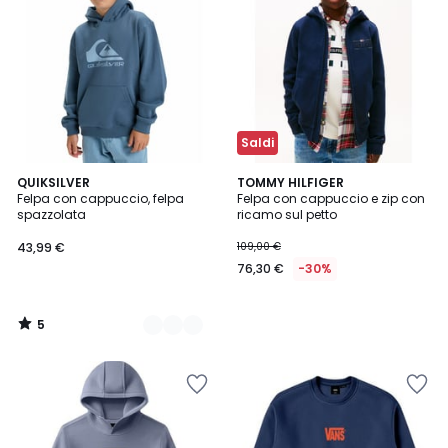
Saldi
5
2
QUIKSILVER
TOMMY HILFIGER
/
Felpa con cappuccio, felpa
Felpa con cappuccio e zip con
Colori
5
spazzolata
ricamo sul petto
43,99 €
109,00 €
76,30 €
-30%
5
/
5